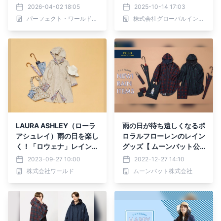
2026-04-02 18:05
2025-10-14 17:03
パーフェクト・ワールド株式会社
株式会社グローバルインフォメーション
LAURA ASHLEY（ローラ
雨の日が待ち遠しくなるポ
アシュレイ）雨の日を楽し
ロラルフローレンのレイン
く！「ロウェナ」レインシ
グッズ【 ムーンバット公
リーズを 9月27日（水）
式オンラインショップ】
2023-09-27 10:00
2022-12-27 14:10
より順次発売
株式会社ワールド
ムーンバット株式会社