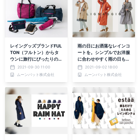
レイングッズブランドFUL
雨の日にお洒落なレインコ
TON（フルトン）からタ
ートを。シンプルでお洋服
ウンに旅行にぴったりのレ
に合わせやすく雨の日も楽
イングッズがデビュー イ
しむレインコート。＝M
2021-09-30 11:00
2021-09-02 18:00
ベントも開催！【MOONB
OONBAT＝
ムーンバット株式会社
ムーンバット株式会社
AT】