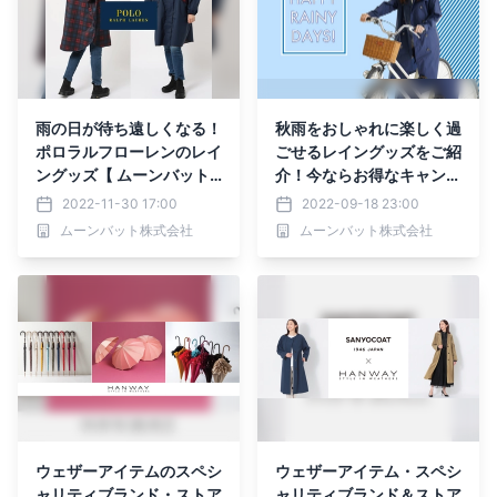
雨の日が待ち遠しくなる！
秋雨をおしゃれに楽しく過
ポロラルフローレンのレイ
ごせるレイングッズをご紹
ングッズ【 ムーンバット
介！今ならお得なキャンペ
公式オンラインショップ】
ーン実施中！【ムーンバッ
2022-11-30 17:00
2022-09-18 23:00
ト公式オンラインショッ
ムーンバット株式会社
ムーンバット株式会社
プ】
ウェザーアイテムのスペシ
ウェザーアイテム・スペシ
ャリティブランド・ストア
ャリティブランド＆ストア