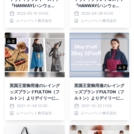
『HANWAY(ハンウェ
『HANWAY(ハンウェ
イ)』ポップアップストア
イ)』と老舗コート専業ブ
2022-05-10 10:00
2022-04-28 10:00
開催
ランド『SANYOCOAT
ムーンバット株式会社
ムーンバット株式会社
（サンヨーコート）』との
コラボーレーション・レイ
ンコート
英国王室御用達のレイング
英国王室御用達のレイング
ッズブランドFULTON（フ
ッズブランドFULTON（フ
ルトン）よりデイリーにも
ルトン）よりデイリーにも
アウトドアにも使えるレイ
アウトドアにも使えるレイ
2021-11-09 10:30
2021-10-22 11:00
ングッズアイテムが登場ー
ングッズアイテムが登場ー
ムーンバット株式会社
ムーンバット株式会社
MOONBATー
MOONBATー