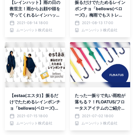
【レインハット】雨の日の
振るだけでたためるレイン
救世主！雨からお顔や頭を
ポンチョ「bellows(ベロ
守ってくれるレインハット
ーズ)」梅雨でもストレス
は、梅雨のオススメアイテ
フリー-MOONBAT-
2021-08-14 18:00
2021-08-13 17:00
ム。
ムーンバット株式会社
ムーンバット株式会社
【estaa(エスタ)】振るだ
たった一振りで丸い雨粒が
けでたためるレインポンチ
落ちる？！FLOATUS/フロ
ョ「bellows(ベローズ)」
ータスアイテムのご紹介-
梅雨でもストレスフリー-
MOONBAT-
2021-07-15 18:00
2021-07-02 18:00
MOONBAT-
ムーンバット株式会社
ムーンバット株式会社