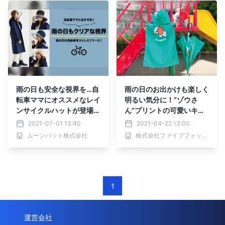
雨の日も安全な視界を…自
雨の日のお出かけも楽しく
転車ママにオススメなレイ
明るい気分に！“ゾウさ
ンサイクルハットが登場！
ん”プリントの可愛いキッ
【MOONBAT】
ズレインアイテムがモノコ
2021-07-01 13:40
2021-04-22 13:00
ムサより発売
ムーンバット株式会社
株式会社ファイブフォックス
1
運営会社