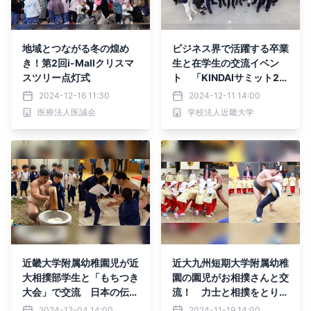
地域とつながる冬の煌め
ビジネス界で活躍する卒業
き！第2回i-Mallクリスマ
生と在学生の交流イベン
スツリー点灯式
ト 「KINDAIサミット20
24」を開催！
2024-12-16 11:30
2024-12-11 14:00
医療法人医誠会
学校法人近畿大学
近畿大学附属幼稚園児が近
近大九州短期大学附属幼稚
大相撲部学生と「もちつき
園の園児がお相撲さんと交
大会」で交流 日本の伝統
流！ 力士と相撲をとり、
文化と国技に触れ、土俵マ
日本の国技や伝統文化に触
2024-12-04 14:00
2024-11-19 14:00