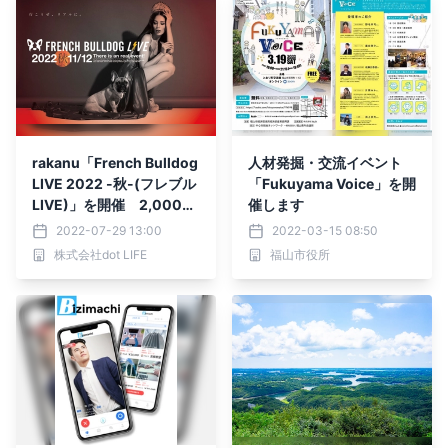
rakanu「French Bulldog
人材発掘・交流イベント
LIVE 2022 -秋-(フレブル
「Fukuyama Voice」を開
LIVE)」を開催 2,000頭
催します
のフレブルと5,000名以
2022-07-29 13:00
2022-03-15 08:50
上が大集結！
株式会社dot LIFE
福山市役所