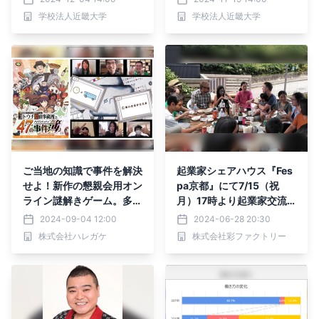
ットで「相撲」を楽しむ
れる
学校法人近畿大学
学校法人近畿大学
ご当地の知識で事件を解決
起業家シェアハウス『Fes
せよ！新作の懇親会用オン
pa京都』にて7/15（祝
ライン謎解きゲーム。多様
月）17時より起業家交流
な働き方が主流の現代だか
パーティー開催！
2024-09-04 12:00
2024-06-28 20:30
らこそ高まるオンラインの
株式会社ハレガケ
株式会社彩ファクトリー
ニーズに着目