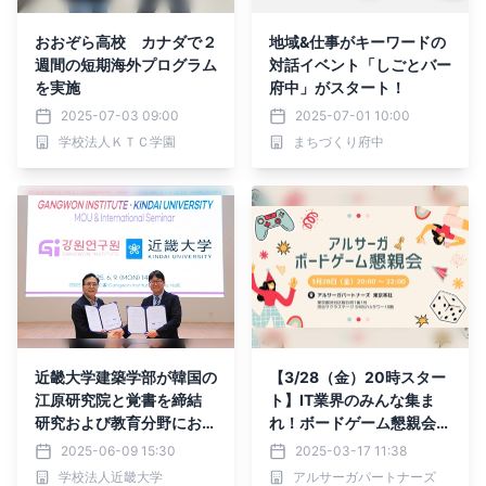
おおぞら高校 カナダで２
地域&仕事がキーワードの
週間の短期海外プログラム
対話イベント「しごとバー
を実施
府中」がスタート！
2025-07-03 09:00
2025-07-01 10:00
学校法人ＫＴＣ学園
まちづくり府中
近畿大学建築学部が韓国の
【3/28（金）20時スター
江原研究院と覚書を締結
ト】IT業界のみんな集ま
研究および教育分野におけ
れ！ボードゲーム懇親会を
る協力関係の発展を目指し
開催（参加無料）
2025-06-09 15:30
2025-03-17 11:38
連携を強化
学校法人近畿大学
アルサーガパートナーズ