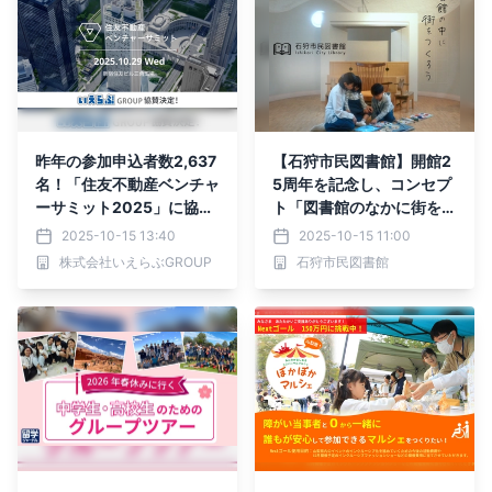
昨年の参加申込者数2,637
【石狩市民図書館】開館2
名！「住友不動産ベンチャ
5周年を記念し、コンセプ
ーサミット2025」に協
ト「図書館のなかに街をつ
賛・ブース出展｜いえらぶ
くろう」を体現したプロモ
2025-10-15 13:40
2025-10-15 11:00
GROUP
ーションビデオを公開
株式会社いえらぶGROUP
石狩市民図書館