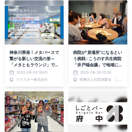
神奈川県発！メタバースで
病院が“居場所”になるとい
繋がる新しい交流の形～
う挑戦 : こうのす共生病院
「メタともラウンジ」で新
「井戸端会議」で地域にひ
たな出会いと発見を提供～
らかれた空間を創出
2025-09-09 18:00
2025-08-26 10:36
クラスター株式会社
医療法人社団鴻愛会 こうのす共生病院