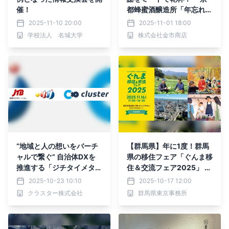
催！
都蜂蜜酒醸造所「年忘れミ
ードパーティ」12/19・20
2025-11-10 20:00
2025-11-01 18:00
に開催
学校法人 名城大学
株式会社金市商店
“地域と人の想いをバーチ
【群馬県】年に1度！群馬
ャルで繋ぐ” 自治体DXを
県の移住フェア「ぐんま移
推進する「ジチタイメタバ
住＆交流フェア2025」 を
ース」
有楽町で開催します。
2025-10-23 10:10
2025-10-17 12:00
クラスター株式会社
群馬県東京事務所