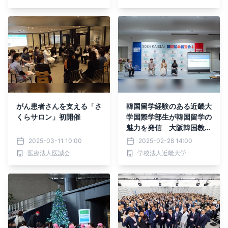
がん患者さんを支える「さ
韓国留学経験のある近畿大
くらサロン」初開催
学国際学部生が韓国留学の
魅力を発信 大阪韓国教育
院と協働で韓国文化を体験
2025-03-11 10:00
2025-02-28 14:00
できるイベントを開催
医療法人医誠会
学校法人近畿大学