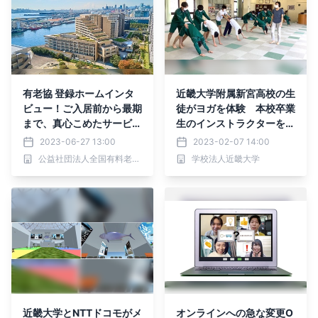
有老協 登録ホームインタ
近畿大学附属新宮高校の生
ビュー！ご入居前から最期
徒がヨガを体験 本校卒業
まで、真心こめたサービス
生のインストラクターを招
を
き、心身の健康について考
2023-06-27 13:00
2023-02-07 14:00
える
公益社団法人全国有料老人ホーム協会
学校法人近畿大学
近畿大学とNTTドコモがメ
オンラインへの急な変更O