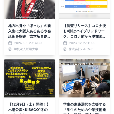
地方出身や「ぼっち」の新
【調査リリース】コロナ後
入生に大阪人あるあるや会
も4割はハイブリッドワー
話術を指導 吉本新喜劇の
ク。コロナ前から現在まで
川畑泰史氏が入学式当日に
の働き方の変化と従業員間
2024-03-29 14:30
2023-12-27 11:00
「大阪人対策講座」を開催
のコミュニケーション状況
学校法人近畿大学
株式会社ハレガケ
を調査。
【12月9日（土）開催！】
学生の進路選択を支援する
木場公園×KIBACO“冬の
「学生のための企業技術発