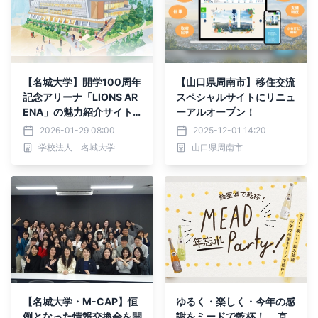
【名城大学】開学100周年
【山口県周南市】移住交流
記念アリーナ「LIONS AR
スペシャルサイトにリニュ
ENA」の魅力紹介サイト
ーアルオープン！
をオープン
2026-01-29 08:00
2025-12-01 14:20
学校法人 名城大学
山口県周南市
【名城大学・M-CAP】恒
ゆるく・楽しく・今年の感
例となった情報交換会を開
謝をミードで乾杯！ 京