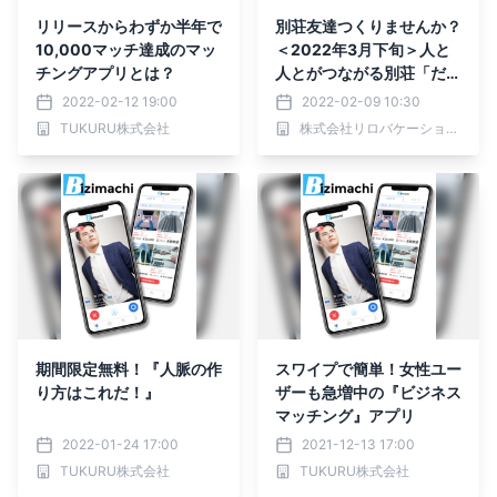
リリースからわずか半年で
別荘友達つくりませんか？
10,000マッチ達成のマッ
＜2022年3月下旬＞人と
チングアプリとは？
人とがつながる別荘「だん
らん賢島」誕生
2022-02-12 19:00
2022-02-09 10:30
TUKURU株式会社
株式会社リロバケーションズ
期間限定無料！『人脈の作
スワイプで簡単！女性ユー
り方はこれだ！』
ザーも急増中の『ビジネス
マッチング』アプリ
2022-01-24 17:00
2021-12-13 17:00
TUKURU株式会社
TUKURU株式会社