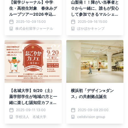
【留学ジャーナル】中学
山梨発！！障がい当事者と
生・高校生対象 春休みグ
０から一緒に、誰もが安心
ループツアー2026 申込受
して参加できるマルシェを
付開始
つくりたい！
2025-10-09 15:00
2025-09-16 15:00
株式会社留学ジャーナル
ぽかぽかキャンプ
【名城大学】9/20（土）
横浜初「デザイン×ダン
薬学部学生が地域の方と一
ス」の共創拠点誕生
緒に楽しむ認知症カフェ
「なごやかカフェ第1回」
2025-09-11 13:00
2025-09-09 20:00
を開催！
学校法人 名城大学
celldivision group