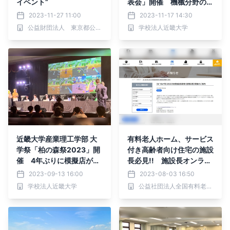
イベント”
表会」開催 機械分野の企
業技術者が独自技術を直接
2023-11-27 11:00
2023-11-17 14:30
学生にアピール
公益財団法人 東京都公園協会
学校法人近畿大学
近畿大学産業理工学部 大
有料老人ホーム、サービス
学祭「柏の森祭2023」開
付き高齢者向け住宅の施設
催 4年ぶりに模擬店が復
長必見!! 施設長オンライ
活、一般来場も可能
ン研修（前期日程）申込受
2023-09-13 16:00
2023-08-03 16:50
付中！！
学校法人近畿大学
公益社団法人全国有料老人ホーム協会