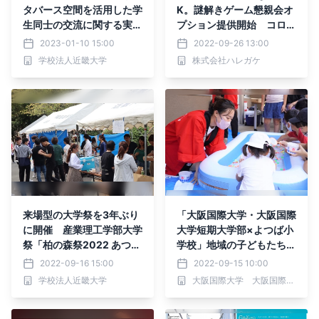
タバース空間を活用した学
K。謎解きゲーム懇親会オ
生同士の交流に関する実証
プション提供開始 コロナ
実験を開始
状況によって開催方法を選
2023-01-10 15:00
2022-09-26 13:00
べる社内イベント
学校法人近畿大学
株式会社ハレガケ
来場型の大学祭を3年ぶり
「大阪国際大学・大阪国際
に開催 産業理工学部大学
大学短期大学部×よつば小
祭「柏の森祭2022 あつま
学校」地域の子どもたちへ
れ柏の森」
「縁日」9/10に開催
2022-09-16 15:00
2022-09-15 10:00
学校法人近畿大学
大阪国際大学 大阪国際大学短期大学部