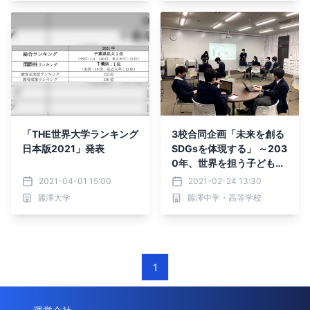
「THE世界大学ランキング
3校合同企画「未来を創る
日本版2021」発表
SDGsを体現する」 ～203
0年、世界を担う子どもた
ちからのメッセージ～
2021-04-01 15:00
2021-02-24 13:30
麗澤大学
麗澤中学・高等学校
1