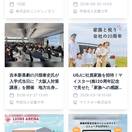
ワコス〜 Powered by 世
で園児・保護者・学生が交
1日前
2026-06-30 14:00
界コスプレサミット』 20
流を深める
株式会社ニジゲンノモリ
学校法人近畿大学
26年10月12日（月・祝）
開催決定！
吉本新喜劇の川畑泰史氏が
USJに社員家族を招待！マ
入学式当日に「大阪人対策
イスター(株)20周年記念
講座」を開催 地方出身や
で見せた「家族への感謝」
「ぼっち」の新入生に大阪
の形
2026-03-27 13:00
2026-03-16 10:00
人あるあるや会話術を指導
学校法人近畿大学
マイスター株式会社