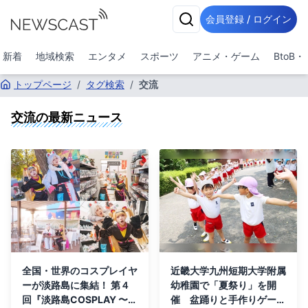
会員登録 / ログイン
新着
地域検索
エンタメ
スポーツ
アニメ・ゲーム
BtoB
トップページ
/
タグ検索
/
交流
交流
の最新ニュース
全国・世界のコスプレイヤ
近畿大学九州短期大学附属
ーが淡路島に集結！ 第４
幼稚園で「夏祭り」を開
回『淡路島COSPLAY 〜ア
催 盆踊りと手作りゲーム