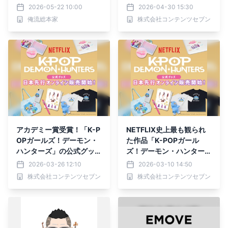
ッズの限定セールを開催
ザに登場！
2026-05-22 10:00
2026-04-30 15:30
俺流総本家
株式会社コンテンツセブン
アカデミー賞受賞！「K-P
NETFLIX史上最も観られ
OPガールズ！デーモン・
た作品「K-POPガール
ハンターズ」の公式グッズ
ズ！デーモン・ハンター
が楽天市場でも販売スター
ズ」の公式グッズがYEPT
2026-03-26 12:10
2026-03-10 14:50
ト！
OWNにて販売開始！
株式会社コンテンツセブン
株式会社コンテンツセブン