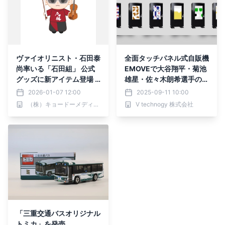
ヴァイオリニスト・石田泰
全面タッチパネル式自販機
尚率いる「石田組」 公式
EMOVEで大谷翔平・菊池
グッズに新アイテム登場 2
雄星・佐々木朗希選手の公
026年1月9日（金）より
式グッズを きたぎんボー
2026-01-07 12:00
2025-09-11 10:00
販売開始
ルパークで販売開始！
（株）キョードーメディアス
V technogy 株式会社
「三重交通バスオリジナル
トミカ」を発売