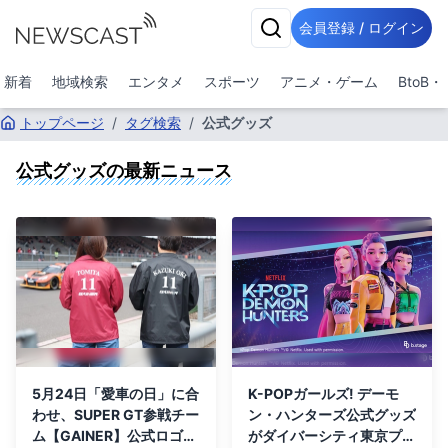
会員登録 / ログイン
新着
地域検索
エンタメ
スポーツ
アニメ・ゲーム
BtoB
トップページ
/
タグ検索
/
公式グッズ
公式グッズ
の最新ニュース
5月24日「愛車の日」に合
K-POPガールズ! デーモ
わせ、SUPER GT参戦チー
ン・ハンターズ公式グッズ
ム【GAINER】公式ロゴグ
がダイバーシティ東京プラ