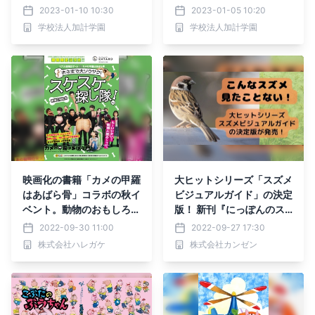
2023-01-10 10:30
2023-01-05 10:20
学校法人加計学園
学校法人加計学園
映画化の書籍「カメの甲羅
大ヒットシリーズ「スズメ
はあばら骨」コラボの秋イ
ビジュアルガイド」の決定
ベント。動物のおもしろ知
版！ 新刊『にっぽんのス
識が学べるリアル謎解きゲ
ズメ』10月5日発売！
2022-09-30 11:00
2022-09-27 17:30
ーム、渋谷で開催
株式会社ハレガケ
株式会社カンゼン