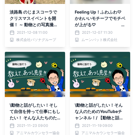
淡路島 のじまスコーラで
Feeling Up！ふわふわ♡
クリスマスイベントを開
かわいいモチーフでモチベ
催！ ～ 動物との写真撮影
が上がる♡
やクリスマス限定メニュー
2021-12-08 11:00
2021-12-07 11:30
が楽しめる ～
pre-fi(プレ
株式会社パソナグループ
ムーンバット株式会社
フィ)ファーチャームが発
売中-MOONBAT-
\動物と話がしたい！そし
\動物と話がしたい！そん
て自信を持って仕事にもし
な人のためのYouTubeチ
たい！ そんな人たちのた
ャンネル！/ 【動物と話そ
めのYouTubeチャンネ
う】教えて、あつし先生!!
2021-11-23 09:00
2021-11-19 09:00
ル！/ その最新動画を公
の最新動画 動物と話すた
アニマルカウンセラー協会
アニマルカウンセラー協会