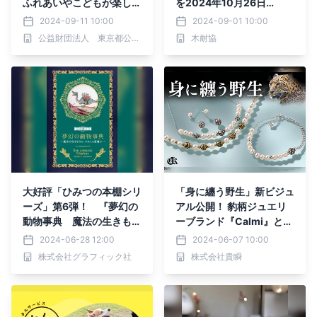
ふれあいやこどもが楽しめ
を2024年10月26日
る催しが盛りだくさん
（土）に開催します
2024-09-11 10:00
2024-09-01 10:00
公益財団法人 東京都公園協会
木耐協
大好評「ひみつの本棚シリ
「身に纏う野生」新ビジュ
ーズ」第6弾！ 『夢幻の
アル公開！ 豹柄ジュエリ
動物事典 魔法の生きもの
ーブランド『Calmi』との
か、それとも悪魔か』7月
コラボ クラウドファンデ
2024-06-28 12:00
2024-06-07 10:00
発売
ィングが6月10日(月）よ
株式会社グラフィック社
株式会社貴瞬
りスタート