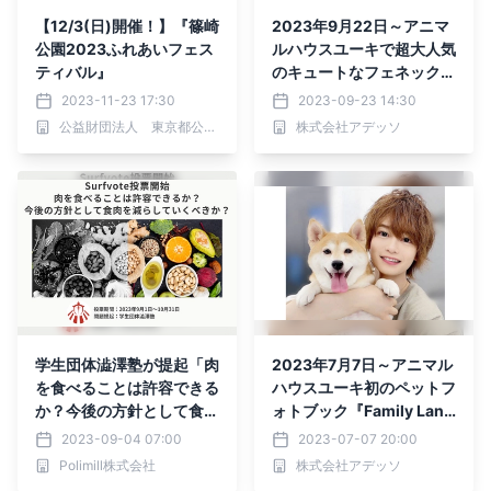
【12/3(日)開催！】『篠崎
2023年9月22日～アニマ
公園2023ふれあいフェス
ルハウスユーキで超大人気
ティバル』
のキュートなフェネック
『きゅーちゃん』がコラボ
2023-11-23 17:30
2023-09-23 14:30
発表！！
公益財団法人 東京都公園協会
株式会社アデッソ
学生団体澁澤塾が提起「肉
2023年7月7日～アニマル
を食べることは許容できる
ハウスユーキ初のペットフ
か？今後の方針として食肉
ォトブック『Family Lan
を減らしていくべきか？」
d』受注販売決定！
2023-09-04 07:00
2023-07-07 20:00
Surfvoteで投票開始
Polimill株式会社
株式会社アデッソ