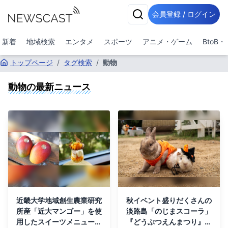
会員登録 / ログイン
新着
地域検索
エンタメ
スポーツ
アニメ・ゲーム
BtoB
トップページ
/
タグ検索
/
動物
動物
の最新ニュース
近畿大学地域創生農業研究
秋イベント盛りだくさんの
所産「近大マンゴー」を使
淡路島「のじまスコーラ」
用したスイーツメニューを
『どうぶつえんまつり』9