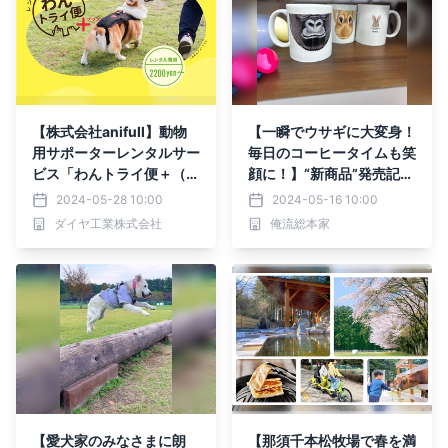
【株式会社anifull】動物
【一瞬でウサギに大変身！
用サポーターレンタルサー
毎日のコーヒータイムも笑
ビス「わんトライ便＋（プ
顔に！】“新商品”発売記念
ラス）」を開始！
セール – 楽天ランキング1
2024-05-28 10:00
2024-05-16 10:00
位！多数受賞の俺流総本家
ダイヤ工業株式会社
俺流総本家
から、新商品の動物柄に名
入れ可能なマグカップ「動
物フェイスマグ」発売を記
念して、期間限定10％OF
F！！
【愛犬家のみなさまに朗
【那須千本松牧場で春を満