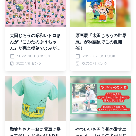
太田じろうの昭和レトロま
原画展『太田じろうの世界
んが『こぶたのぶうちゃ
展』が秋葉原でこの夏開
ん』が完全復刻でよみがえ
催！
る！
2022-08-03 09:30
2022-07-05 09:00
株式会社ダンク
株式会社ダンク
動物たちと一緒に電車に乗
やついいちろう初の愛犬エ
って楽しくお出かけ♪ OJI
ッセイ、『うちの犬がおじ