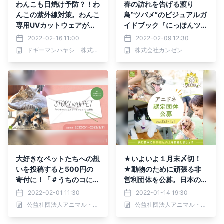
わんこも日焼け予防？！わ
春の訪れを告げる渡り
んこの紫外線対策。わんこ
鳥‟ツバメ”のビジュアルガ
専用UVカットウェアが２
イドブック『にっぽんツバ
月２１日に新発売！
メ紀行』が発売！
2022-02-16 11:00
2022-02-09 12:30
ドギーマンハヤシ 株式会社
株式会社カンゼン
大好きなペットたちへの想
★いよいよ１月末〆切！
いを投稿すると500円の
★動物のために頑張る非
寄付に！「＃うちのコに伝
営利団体を公募。日本の動
えたい３つのコト」大募
物福祉を共に変えません
2022-02-01 11:30
2022-01-14 19:30
集！
か？
公益社団法人アニマル・ドネーション
公益社団法人アニマル・ドネーション