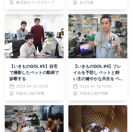
株式会社パソナグループ
あさ出版
が盛りだくさん ～
辻盛英一 著』2023年2月
21日刊行
【いきものQOL #5】自宅
【いきものQOL #4】フレ
で撮影したペットの動画で
イルを予防し ペットと飼
診断する
い主の健やかな共生を ペ
ットフレイルの早期診断デ
2023-01-30 10:30
2023-01-23 10:00
バイスの開発
学校法人加計学園
学校法人加計学園