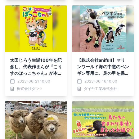
太田じろう生誕100年を記
【株式会社anifull】マリ
念し、代表作まんが『こり
ンワールド海の中道のペン
すのぽっこちゃん』が本に
ギン専用に、足の甲を保護
なりました！
するオーダーメイドサポー
2023-06-21 10:00
2023-06-16 10:00
ターを開発
株式会社ダンク
ダイヤ工業株式会社