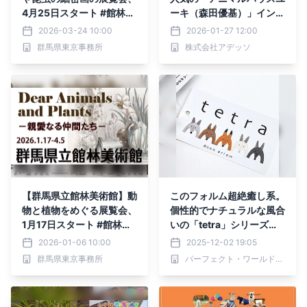
4月25日スタート #館林美
ーキ（森田優基）」インタ
術館で自然とアートを楽し
ーペット東京 4年連続と
2026-03-24 10:00
2026-01-27 12:00
もう！
なる公式アンバサダー就任
群馬県東京事務所
株式会社アデッソ
決定！！
【群馬県立館林美術館】動
このフォルム超絶癒し系。
物と植物をめぐる展覧会、
個性的でナチュラルな風合
1月17日スタート #館林美
いの「tetra」シリーズの
術館で自然とアートを楽し
ぬいぐるみはおいておくだ
2026-01-06 10:00
2025-12-02 19:05
もう！
けで幸せな気持ちに。
群馬県東京事務所
パーフェクト・ワールド株式会社