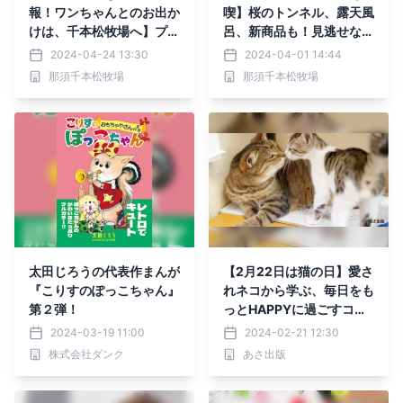
報！ワンちゃんとのお出か
喫】桜のトンネル、露天風
けは、千本松牧場へ】プラ
呂、新商品も！見逃せない
イベートドッグランやテラ
春の楽しみ5選
2024-04-24 13:30
2024-04-01 14:44
ス席での美味しいランチ
那須千本松牧場
那須千本松牧場
も！新緑が美しい季節のワ
ンちゃんとの楽しみ方5選
太田じろうの代表作まんが
【2月22日は猫の日】愛さ
『こりすのぽっこちゃん』
れネコから学ぶ、毎日をも
第２弾！
っとHAPPYに過ごすコツ
とは
2024-03-19 11:00
2024-02-21 12:30
株式会社ダンク
あさ出版