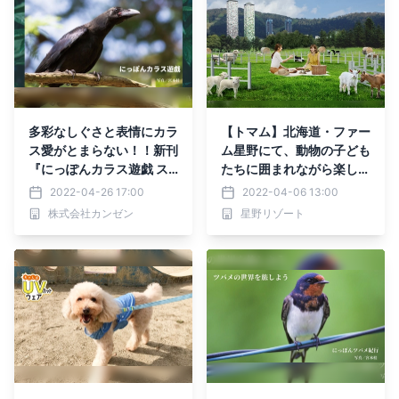
多彩なしぐさと表情にカラ
【トマム】北海道・ファー
ス愛がとまらない！！新刊
ム星野にて、動物の子ども
『にっぽんカラス遊戯 ス
たちに囲まれながら楽しむ
ーパービジュアル版』5月
「ベビーアニマルピクニッ
2022-04-26 17:00
2022-04-06 13:00
6日発売！
ク」開催｜期間：2022年
株式会社カンゼン
星野リゾート
5月20日～6月30日