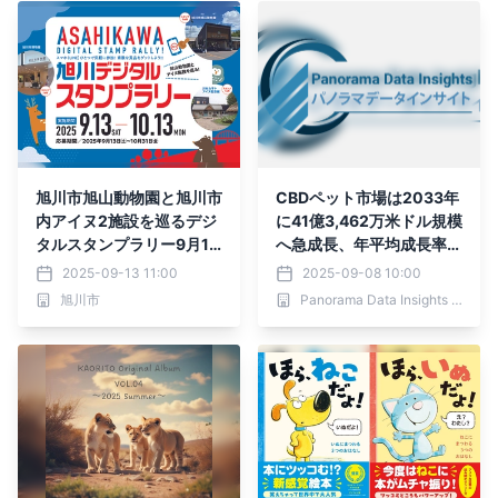
旭川市旭山動物園と旭川市
CBDペット市場は2033年
内アイヌ2施設を巡るデジ
に41億3,462万米ドル規模
タルスタンプラリー9月13
へ急成長、年平均成長率3
日(土)よりスタート
2.5％を記録【2025–203
2025-09-13 11:00
2025-09-08 10:00
3年予測】
旭川市
Panorama Data Insights Ltd.