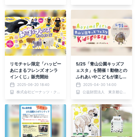
リモチャレ限定「ハッピー
5/25「青山公園キッズフ
あにまるフレンズ オンラ
ェスタ」を開催！動物との
インくじ」販売開始
ふれあいやこどもが楽しめ
る催しが盛りだくさん
2025-06-20 18:40
2025-04-30 14:00
株式会社ピーナッツ・クラブ
公益財団法人 東京都公園協会