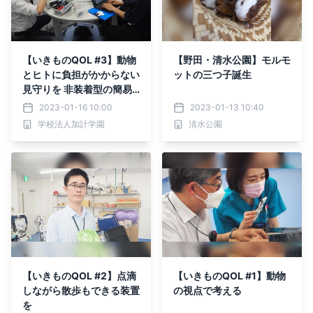
【いきものQOL #3】動物
【野田・清水公園】モルモ
とヒトに負担がかからない
ットの三つ子誕生
見守りを 非装着型の簡易
式バイタル計測システム
2023-01-16 10:00
2023-01-13 10:40
学校法人加計学園
清水公園
【いきものQOL #2】点滴
【いきものQOL #1】動物
しながら散歩もできる装置
の視点で考える
を