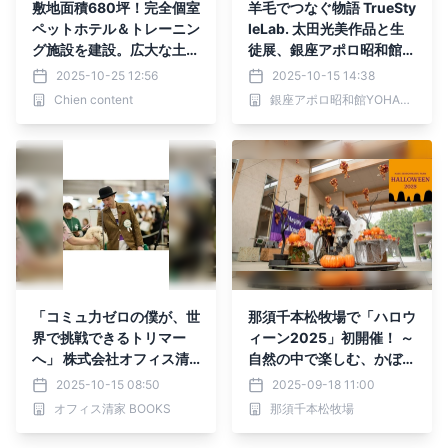
敷地面積680坪！完全個室
羊毛でつなぐ物語 TrueSty
ペットホテル＆トレーニン
leLab. 太田光美作品と生
グ施設を建設。広大な土地
徒展、銀座アポロ昭和館Y
を囲う柵代と外構費を募集
OHAKUにて開催
2025-10-25 12:56
2025-10-15 14:38
するクラウドファンディン
Chien content
銀座アポロ昭和館YOHAKU
グを開始。
「コミュ力ゼロの僕が、世
那須千本松牧場で「ハロウ
界で挑戦できるトリマー
ィーン2025」初開催！ ～
へ」 株式会社オフィス清
自然の中で楽しむ、かぼち
家BOOKSから、業界の常
ゃ尽くしの秋イベント～
2025-10-15 08:50
2025-09-18 11:00
識を変える一冊が登場！
オフィス清家 BOOKS
那須千本松牧場