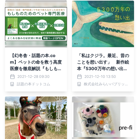
【幻冬舎・話題の本.co
「私はクジラ。最近、昔の
m】ペットの命を救う高度
ことを想い出す」 新作絵
医療を徹底解説『もしもの
本『5300万年の想い出』
ためのペット専門医療』特
12月20日発売
2021-12-28 09:30
2021-12-10 13:50
設ページOPEN！
話題の本ドットコム
株式会社みらいパブリッシング