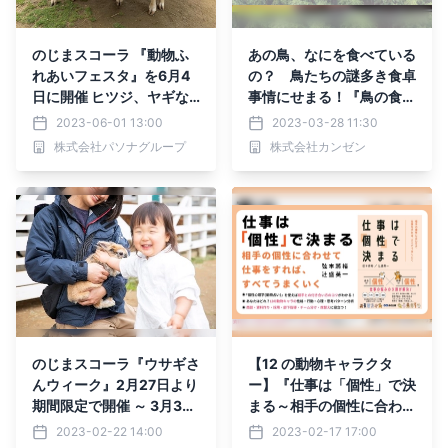
のじまスコーラ 『動物ふ
あの鳥、なにを食べている
れあいフェスタ』を6月4
の？ 鳥たちの謎多き食卓
日に開催 ヒツジ、ヤギな
事情にせまる！『鳥の食べ
ど園内の人気動物が大集合
もの＆とり方・食べ方図
2023-06-01 13:00
2023-03-28 11:30
したイベントが盛りだくさ
鑑』が4月4日に発売。
株式会社パソナグループ
株式会社カンゼン
ん！
のじまスコーラ『ウサギさ
【12 の動物キャラクタ
んウィーク』2月27日より
ー】『仕事は「個性」で決
期間限定で開催 ～ 3月3日
まる～相手の個性に合わせ
「ウサギの日」に合わせ、
て仕事をすれば、すべてう
2023-02-22 14:00
2023-02-17 17:00
ウサギとふれあうイベント
まくいく～ /弦本將裕 著・