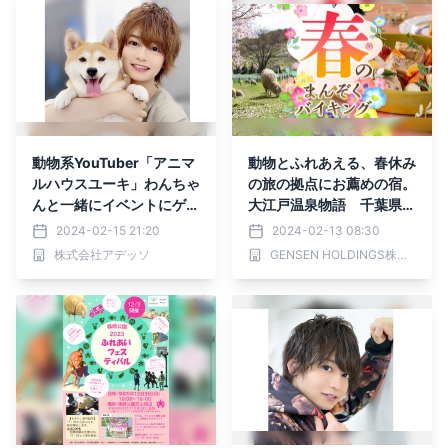
動物系YouTuber「アニマ
動物とふれあえる、春休み
ルハウスユーキ」わんちゃ
の旅の拠点にお薦めの宿。
んと一緒にイベントにゲス
大江戸温泉物語 千葉県と
ト出演決定！
群馬県の宿で 3月1日、
2024-02-15 21:20
2024-02-13 08:30
【春のまんぞくバイキン
株式会社アデッソ
GENSEN HOLDINGS株式会社
グ】スタート！