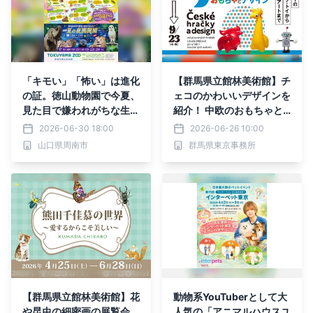
「キモい」「怖い」は進化
【群馬県立館林美術館】チ
の証。徳山動物園で今夏、
ェコのかわいいデザインを
見た目で嫌われがちな生き
紹介！ 中欧のおもちゃと
物たちの秘密に迫る『個性
アートにひたる（7月18日
2026-06-30 18:00
2026-06-26 10:00
爆発 クセがすごい いきも
より）
山口県周南市
群馬県東京事務所
の展～生きぬくための形と
色～』開催
【群馬県立館林美術館】花
動物系YouTuberとして大
や昆虫の細密画の展覧会、
人気の「アニマルハウスユ