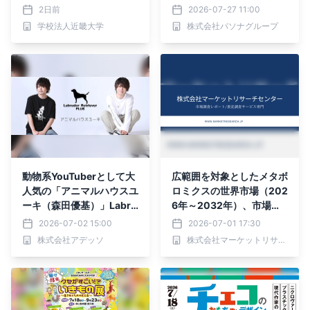
アドベンチャーワールドに
月・10月に3日間限定開催
2日前
2026-07-27 11:00
て販売します パークでし
学校法人近畿大学
株式会社パソナグループ
か味わえない期間限定スイ
ーツを楽しんで♪
動物系YouTuberとして大
広範囲を対象としたメタボ
人気の「アニマルハウスユ
ロミクスの世界市場（202
ーキ（森田優基）」Labra
6年～2032年）、市場規
dor Retriever PLUS×アニ
模（植物向け広範囲標的メ
2026-07-02 15:00
2026-07-01 17:30
マルハウスユーキコラボ企
タボロミクス、動物向け広
株式会社アデッソ
株式会社マーケットリサーチセンター
画受注開始！
範囲標的メタボロミク
ス）・分析レポートを発表