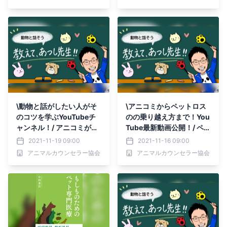
開！
めに必要なこと
\動物と話がしたい人がそ
\アニコミからペットロス
のコツを学ぶYouTubeチ
のの乗り越え方まで！You
ャンネル！/ アニコミがな
Tube最新動画公開！/ ペッ
かなかできない人の特徴は
トロスに悩む方へ向けてあ
2021-11-19 09:00
2021-11-16 09:00
コレ！ その意外な秘訣を
つし先生が その乗り越え
アニマルカウンセラー協会
アニマルカウンセラー協会
お話しする最新動画を公
方をお伝えします
開！