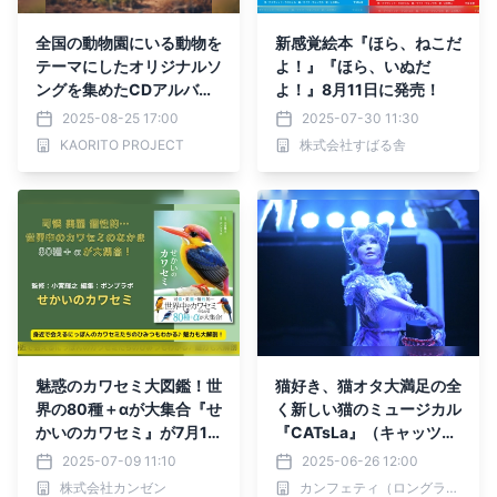
全国の動物園にいる動物を
新感覚絵本『ほら、ねこだ
テーマにしたオリジナルソ
よ！』『ほら、いぬだ
ングを集めたCDアルバム
よ！』8月11日に発売！
を発売します
2025-08-25 17:00
2025-07-30 11:30
KAORITO PROJECT
株式会社すばる舎
魅惑のカワセミ大図鑑！世
猫好き、猫オタ大満足の全
界の80種＋αが大集合『せ
く新しい猫のミュージカル
かいのカワセミ』が7月10
『CATsLa』（キャッツ
日に発売
ら）が上演決定！ 収益の
2025-07-09 11:10
2025-06-26 12:00
一部は猫の保護活動へ
株式会社カンゼン
カンフェティ（ロングランプランニング株式会社）