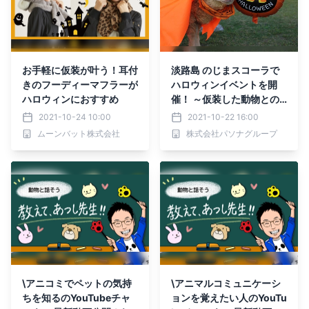
お手軽に仮装が叶う！耳付
淡路島 のじまスコーラで
きのフーディーマフラーが
ハロウィンイベントを開
ハロウィンにおすすめ
催！ ～仮装した動物との
写真撮影や、ハロウィン限
2021-10-24 10:00
2021-10-22 16:00
定メニューが楽しめる～
ムーンバット株式会社
株式会社パソナグループ
\アニコミでペットの気持
\アニマルコミュニケーシ
ちを知るのYouTubeチャ
ョンを覚えたい人のYouTu