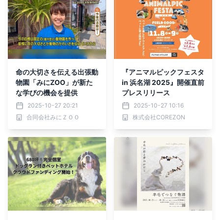
命の大切さを伝える出張動
『アニマルピックフェスタ
物園「みにZOO」が新た
in 浜名湖 2025』開催直前
な学びの機会を提供
プレスリリース
2025-10-27 20:21
2025-10-27 10:16
合同会社みにＺＯＯ
株式会社COREZON