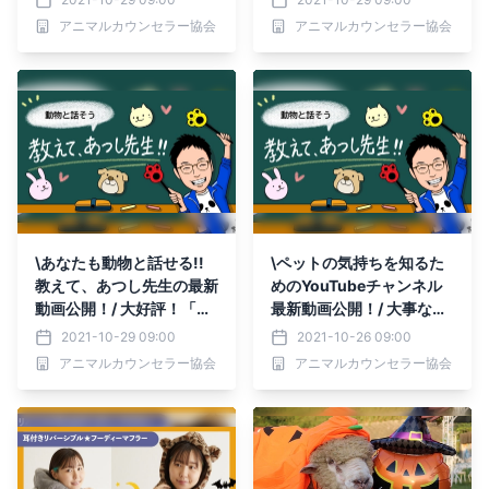
いったいどんなものがある
見！ 迷子のペットと話を
アニマルカウンセラー協会
アニマルカウンセラー協会
の？
したらその理由がわかりま
した
\あなたも動物と話せる!!
\ペットの気持ちを知るた
教えて、あつし先生の最新
めのYouTubeチャンネル
動画公開！/ 大好評！「愛
最新動画公開！/ 大事なペ
するペットの気持ちがわか
ットちゃんを失って悲しむ
2021-10-29 09:00
2021-10-26 09:00
る やさしい教科書」 また
あなたへ ペットロスの乗
アニマルカウンセラー協会
アニマルカウンセラー協会
また重版決定！売り切れ店
り越え方
舗も続々と