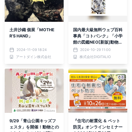
土井沙織 個展「MOTHE
国内最大級無料ウェブ百科
R’S HAND」
事典「コトバンク」「小学
館の図鑑NEO[新版]動物」
を追加
2024-11-09 18:24
2024-10-29 11:00
アートダイン株式会社
株式会社DIGITALIO
9/29「青山公園キッズフ
『住宅の耐震化 ＆ ペット
ェスタ」を開催！動物との
防災』オンラインセミナー