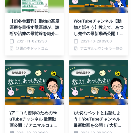
【幻冬舎新刊】動物の高度
\YouTubeチャンネル【動
医療を目指す獣医師が、診
物と話そう】教えて、あつ
断や治療の最前線を紹介！
し先生の最新動画公開！/
『 もしものためのペット
巨大アニコミトラックが新
2021-11-02 12:30
2021-10-29 09:00
専門医療』11月1日発売！
宿アルタ前を走る！？ 講
話題の本ドットコム
アニマルカウンセラー協会
座受講生と見学に行ってき
ました
\アニコミ習得のためのYo
\大切なペットとお話しよ
uTubeチャンネル 最新動
う！YouTubeチャンネル
画公開！/ アニマルコミュ
最新動画を公開！/ 大切な
ニケーションを学ぶの講座
ペットが見つからない方必
2021-10-29 09:00
2021-10-29 09:00