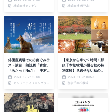
株式会社カンゼン
株式会社MIYABI
俳優座劇場での方南ぐみラ
【東京から車で２時間！那
スト演目 朗読劇「青空」
須千本松牧場が贈る秋の特
「あたっくNo.1」 中村
別体験】見逃せない秋の楽
雅俊、松本梨香ほか総勢4
しみ5選
2024-12-26 10:00
2024-11-22 10:50
7人の俳優・声優陣が各回
カンフェティ（ロングランプランニング株式会社）
那須千本松牧場
変わりで出演