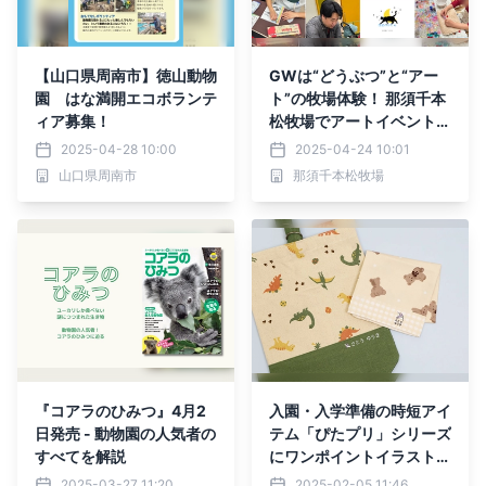
【山口県周南市】徳山動物
GWは“どうぶつ”と“アー
園 はな満開エコボランテ
ト”の牧場体験！ 那須千本
ィア募集！
松牧場でアートイベント開
催
2025-04-28 10:00
2025-04-24 10:01
山口県周南市
那須千本松牧場
『コアラのひみつ』4月2
入園・入学準備の時短アイ
日発売 - 動物園の人気者の
テム「ぴたプリ」シリーズ
すべてを解説
にワンポイントイラスト入
りが登場
2025-03-27 11:20
2025-02-05 11:46