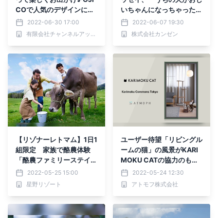
COで人気のデザインに限
いちゃんになっちゃった
定カラー第２弾が登場！
愛犬こぶし日記』6月13日
2022-06-30 17:00
2022-06-07 19:30
発売
有限会社チャンネルアッシュ
株式会社カンゼン
【リゾナーレトマム】1日1
ユーザー待望「リビングル
組限定 家族で酪農体験
ームの猫」の風景がKARI
「酪農ファミリーステイ」
MOKU CATの協力のも
販売 搾乳から乳製品づく
と、Atmoph Window 2
2022-05-25 15:00
2022-05-24 12:30
りも｜期間：2022年7月1
でリリース
星野リゾート
アトモフ株式会社
日～8月30日