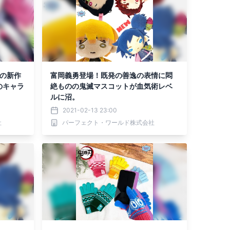
刃の新作
富岡義勇登場！既発の善逸の表情に悶
のキャラ
絶ものの鬼滅マスコットが血気術レベ
ルに沼。
2021-02-13 23:00
社
パーフェクト・ワールド株式会社