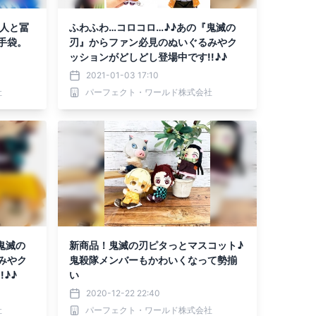
四人と冨
ふわふわ…コロコロ…♪♪あの『鬼滅の
手袋。
刃』からファン必見のぬいぐるみやク
ッションがどしどし登場中です!!♪♪
2021-01-03 17:10
社
パーフェクト・ワールド株式会社
鬼滅の
新商品！鬼滅の刃ピタっとマスコット♪
みやク
鬼殺隊メンバーもかわいくなって勢揃
♪♪
い
2020-12-22 22:40
社
パーフェクト・ワールド株式会社