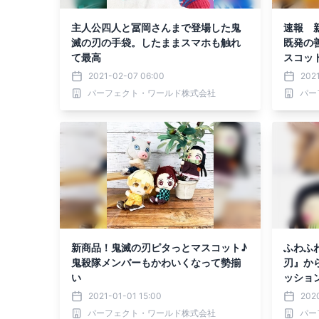
主人公四人と冨岡さんまで登場した鬼
速報 
滅の刃の手袋。したままスマホも触れ
既発の
て最高
スコッ
2021-02-07 06:00
202
パーフェクト・ワールド株式会社
パー
新商品！鬼滅の刃ピタっとマスコット♪
ふわふ
鬼殺隊メンバーもかわいくなって勢揃
刃』か
い
ッション
2021-01-01 15:00
202
パーフェクト・ワールド株式会社
パー