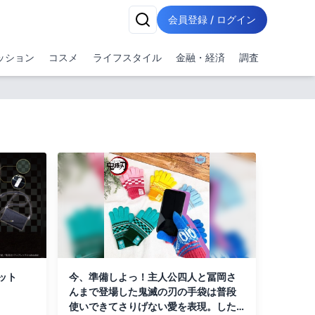
会員登録 / ログイン
ッション
コスメ
ライフスタイル
金融・経済
調査
レット
今、準備しよっ！主人公四人と冨岡さ
んまで登場した鬼滅の刃の手袋は普段
使いできてさりげない愛を表現。した