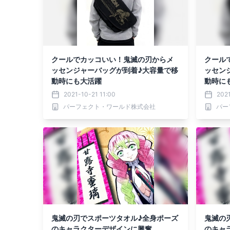
クールでカッコいい！鬼滅の刃からメ
クール
ッセンジャーバッグが到着♪大容量で移
ッセン
動時にも大活躍
動時に
2021-10-21 11:00
202
パーフェクト・ワールド株式会社
パー
鬼滅の刃でスポーツタオル♪全身ポーズ
鬼滅の
のキャラクターデザインに興奮
のキャ