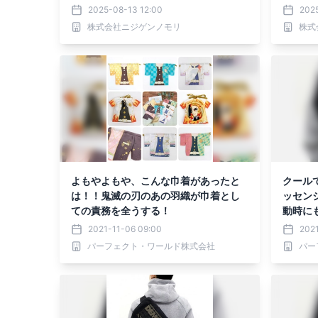
特別な体験を
アイス
2025-08-13 12:00
202
種 20
株式会社ニジゲンノモリ
株式
始
よもやよもや、こんな巾着があったと
クール
は！！鬼滅の刃のあの羽織が巾着とし
ッセン
ての責務を全うする！
動時に
2021-11-06 09:00
202
パーフェクト・ワールド株式会社
パー