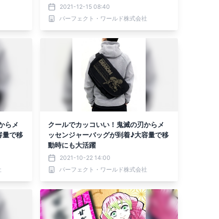
ままスマホも触れて最高。
2021-12-15 08:40
パーフェクト・ワールド株式会社
からメ
クールでカッコいい！鬼滅の刃からメ
容量で移
ッセンジャーバッグが到着♪大容量で移
動時にも大活躍
2021-10-22 14:00
社
パーフェクト・ワールド株式会社