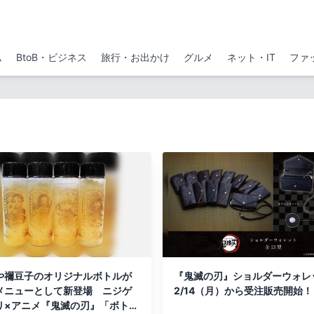
ム
BtoB・ビジネス
旅行・お出かけ
グルメ
ネット・IT
ファ
や禰豆子のオリジナルボトルが
『鬼滅の刃』ショルダーウォ
メニューとして新登場 ニジゲ
2/14（月）から受注販売開始！
リ×アニメ『鬼滅の刃』「ボトル