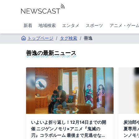
新着
地域検索
エンタメ
スポーツ
アニメ・ゲー
トップページ
/
タグ検索
/
善逸
善逸
の最新ニュース
いよいよ折り返し！12月14日までの開
炭治郎
催 ニジゲンノモリ×アニメ『鬼滅の
夏専用
刃』コラボルーム 最後まで見逃せない
ンノモ