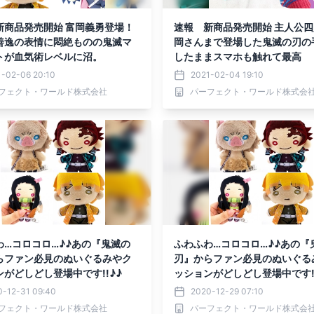
新商品発売開始 富岡義勇登場！
速報 新商品発売開始 主人公
善逸の表情に悶絶ものの鬼滅マ
岡さんまで登場した鬼滅の刃の
トが血気術レベルに沼。
したままスマホも触れて最高
1-02-06 20:10
2021-02-04 19:10
フェクト・ワールド株式会社
パーフェクト・ワールド株式会
わ…コロコロ…♪♪あの『鬼滅の
ふわふわ…コロコロ…♪♪あの『
らファン必見のぬいぐるみやク
刃』からファン必見のぬいぐる
がどしどし登場中です!!♪♪
ッションがどしどし登場中です!!
0-12-31 09:40
2020-12-29 07:10
フェクト・ワールド株式会社
パーフェクト・ワールド株式会