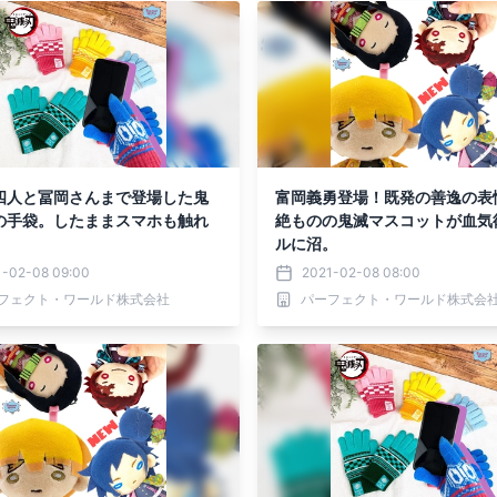
四人と冨岡さんまで登場した鬼
富岡義勇登場！既発の善逸の表
の手袋。したままスマホも触れ
絶ものの鬼滅マスコットが血気
ルに沼。
1-02-08 09:00
2021-02-08 08:00
フェクト・ワールド株式会社
パーフェクト・ワールド株式会