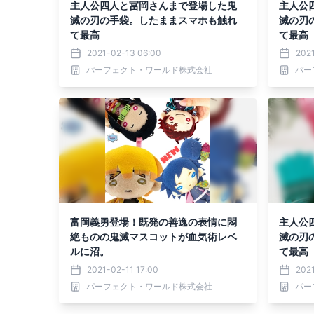
主人公四人と冨岡さんまで登場した鬼
主人公
滅の刃の手袋。したままスマホも触れ
滅の刃
て最高
て最高
2021-02-13 06:00
2021
パーフェクト・ワールド株式会社
パー
富岡義勇登場！既発の善逸の表情に悶
主人公
絶ものの鬼滅マスコットが血気術レベ
滅の刃
ルに沼。
て最高
2021-02-11 17:00
2021
パーフェクト・ワールド株式会社
パー