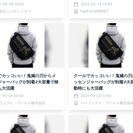
(オリジナルボトル付き)」全4
5-08-08 14:00
2022-02-14 13:00
25年8月9日（土）より販売開
会社ニジゲンノモリ
FanFun MARKET
でカッコいい！鬼滅の刃からメ
クールでカッコいい！鬼滅の刃
ジャーバッグが到着♪大容量で移
ッセンジャーバッグが到着♪大
も大活躍
動時にも大活躍
1-10-24 20:00
2021-10-23 17:00
フェクト・ワールド株式会社
パーフェクト・ワールド株式会