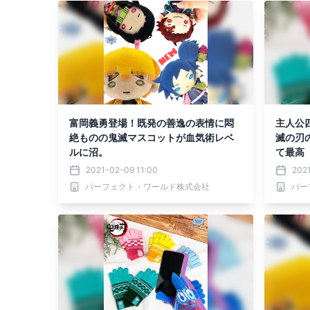
富岡義勇登場！既発の善逸の表情に悶
主人公
絶ものの鬼滅マスコットが血気術レベ
滅の刃
ルに沼。
て最高
2021-02-09 11:00
202
パーフェクト・ワールド株式会社
パー