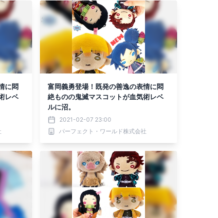
情に悶
富岡義勇登場！既発の善逸の表情に悶
術レベ
絶ものの鬼滅マスコットが血気術レベ
ルに沼。
2021-02-07 23:00
社
パーフェクト・ワールド株式会社