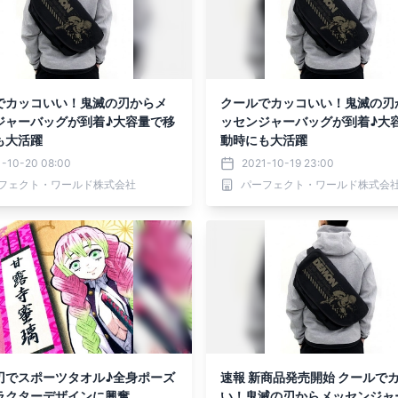
でカッコいい！鬼滅の刃からメ
クールでカッコいい！鬼滅の刃
ジャーバッグが到着♪大容量で移
ッセンジャーバッグが到着♪大
も大活躍
動時にも大活躍
1-10-20 08:00
2021-10-19 23:00
フェクト・ワールド株式会社
パーフェクト・ワールド株式会
刃でスポーツタオル♪全身ポーズ
速報 新商品発売開始 クールで
ラクターデザインに興奮
い！鬼滅の刃からメッセンジャ