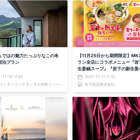
らではの魅力たっぷりなこの冬
【11月25日から期間限定】MK
宿泊プラン
ラン全店にコラボメニュー『岩
生姜鍋スープ』『岩下の新生姜
包』が登場。
-11-19 17:00
2021-11-11 11:30
ANAインターコンチネンタル別府リゾート＆スパ
岩下食品株式会社