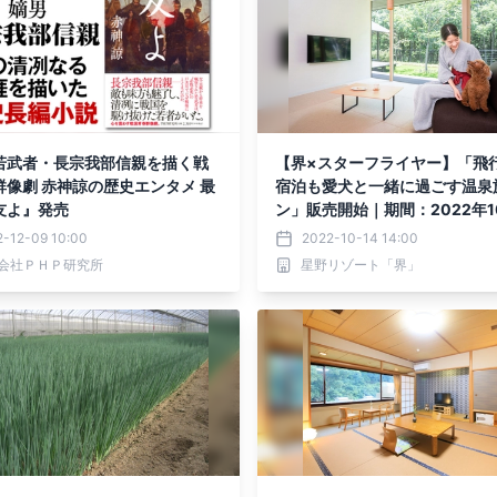
若武者・長宗我部信親を描く戦
【界×スターフライヤー】「飛
群像劇 赤神諒の歴史エンタメ 最
宿泊も愛犬と一緒に過ごす温泉
友よ』発売
ン」販売開始｜期間：2022年1
日～2023年3月24日
2-12-09 10:00
2022-10-14 14:00
会社ＰＨＰ研究所
星野リゾート「界」