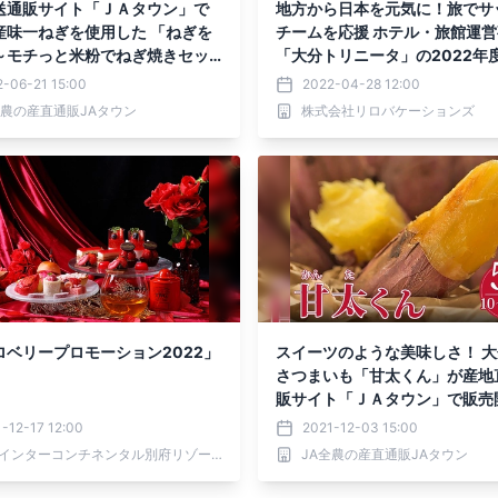
送通販サイト「ＪＡタウン」で
地方から日本を元気に！旅でサ
産味一ねぎを使用した 「ねぎを
チームを応援 ホテル・旅館運営事業が
～モチっと米粉でねぎ焼きセッ
「大分トリニータ」の2022年
販売開始！
サーに
-06-21 15:00
2022-04-28 12:00
全農の産直通販JAタウン
株式会社リロバケーションズ
ロベリープロモーション2022」
スイーツのような美味しさ！ 
さつまいも「甘太くん」が産地
販サイト「ＪＡタウン」で販売
-12-17 12:00
2021-12-03 15:00
ANAインターコンチネンタル別府リゾート＆スパ
JA全農の産直通販JAタウン