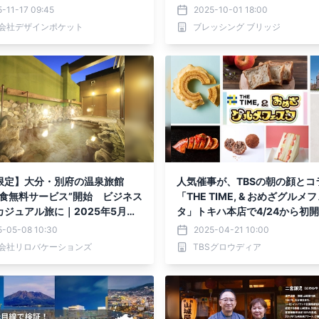
-11-17 09:45
2025-10-01 18:00
会社デザインポケット
ブレッシング ブリッジ
限定】大分・別府の温泉旅館
人気催事が、TBSの朝の顔とコ
夜食無料サービス”開始 ビジネス
「THE TIME, & おめざグルメ
ジュアル旅に｜2025年5月～7
タ」トキハ本店で4/24から初
5-05-08 10:30
2025-04-21 10:00
会社リロバケーションズ
TBSグロウディア