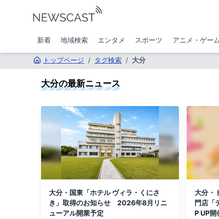
新着
地域検索
エンタメ
スポーツ
アニメ・ゲー
トップページ
/
タグ検索
/
大分
大分
の最新ニュース
大分・国東「ホテル ヴィラ・くにさ
大分・
き」取得のお知らせ 2026年8月リニ
門店「
ューアル開業予定
P UP開