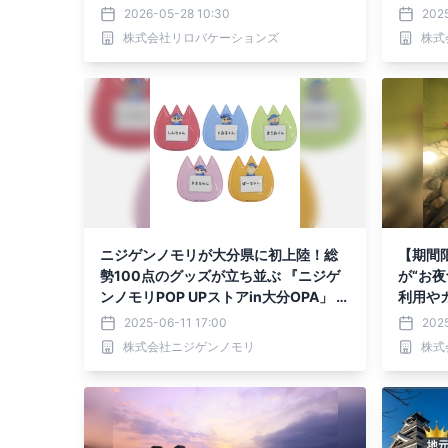
2026-05-28 10:30
2025
株式会社リロバケーションズ
株式
ニジゲンノモリが大分県に初上陸！総
【期間
勢100点のグッズが立ち並ぶ 『ニジゲ
が“お
ンノモリPOP UPストアin大分OPA」 6
利用やカ
月14日（土）より期間限定で開催
月限定
2025-06-11 17:00
202
株式会社ニジゲンノモリ
株式