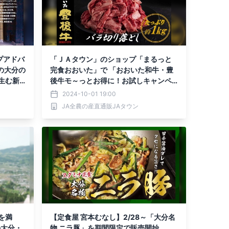
プアドバ
「ＪＡタウン」のショップ「まるっと
完食おおいた」で 「おおいた和牛・豊
生む新
後牛モ～っとお得に！お試しキャンペ
な旅館
ーン」を開催 ～対象商品を特別価格＆
2024-10-01 19:00
理由』
お客様送料負担なしで販売～
JA全農の産直通販JAタウン
日刊行
を満
【定食屋 宮本むなし】2/28～「大分名
の大分・
物 ニラ豚」を期間限定で販売開始