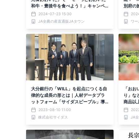
和牛・豊後牛を食べよう！」キャンペ
別府の旅
ーンを開催！ ～対象商品を特別価格＆
からBS
2024-07-23 15:30
202
お客様送料負担なしで販売～
JA全農の産直通販JAタウン
大分銀行の「WILL」を起点につくる自
「おお
律的な成長の形とは｜人材データプラ
り」な
ットフォーム「サイダスピープル」導
商品以
入事例を公開
イト「
2023-08-10 11:00
202
全農お
株式会社サイダス
JA
開催中