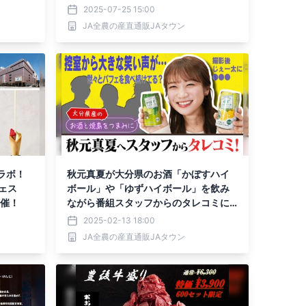
開催
2025-07-25 15:00
JA全農の産直通販JAタウン
ラボ！
秋元真夏が大分県のお酒「かぼすハイ
フェス
ボール」や「ゆずハイボール」を飲み
開催！
ながら番組スタッフからのタレコミに
ついて話し合う！
2025-02-13 18:00
JA全農の産直通販JAタウン