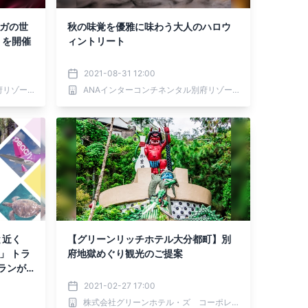
ガガの世
秋の味覚を優雅に味わう大人のハロウ
Y」を開催
ィントリート
2021-08-31 12:00
ANAインターコンチネンタル別府リゾート＆スパ
ANAインターコンチネンタル別府リゾート＆スパ
と近く
【グリーンリッチホテル大分都町】別
府地獄めぐり観光のご提案
ランが
ジを開設
2021-02-27 17:00
株式会社グリーンホテル・ズ コーポレーション