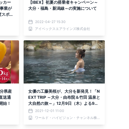
ッカー
【IBEX】初夏の搭乗者キャンペーン～
大分・福島・新潟線～の実施について
度スポン
2022-04-27 15:30
アイベックスエアラインズ株式会社
大分県産
女優の工藤美桜が、大分を新発見！「N
直送通
EXT TRIP ～大分・由布院＆竹田 温泉と
開始！
大自然の旅～」12月9日（木）よる9時
からBS12で放送！
2021-12-01 11:00
ワールド・ハイビジョン・チャンネル株式会社