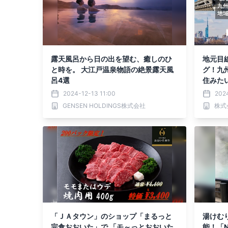
露天風呂から日の出を望む、癒しのひ
地元目
と時を。 大江戸温泉物語の絶景露天風
グ！九
呂4選
住みた
2024-12-13 11:00
2024
GENSEN HOLDINGS株式会社
株式会
「ＪＡタウン」のショップ「まるっと
湯けむ
完食おおいた」で 「モ～っとおおいた
能！「N