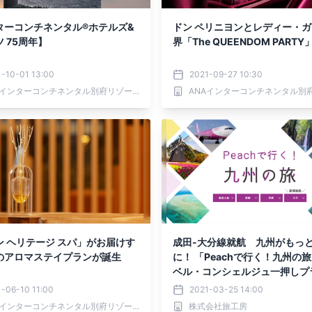
ターコンチネンタル®ホテルズ&
ドン ペリニヨンとレディー・
 75周年】
界「The QUEENDOM PART
-10-01 13:00
2021-09-27 10:30
ANAインターコンチネンタル別府リゾート＆スパ
ン ヘリテージ スパ」がお届けす
成田-大分線就航 九州がもっ
のアロマステイプランが誕生
に！ 「Peachで行く！九州の旅」 トラ
ベル・コンシェルジュ一押しプ
集結！3月25日(木)に特集ペー
-06-10 11:00
2021-03-25 14:00
ANAインターコンチネンタル別府リゾート＆スパ
株式会社旅工房