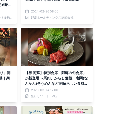
方6時0
2024-02-26 08:00
ワールド・ハイビジョン・チャンネル株式会社
SRSホールディングス株式会社
祭り」開
【界 阿蘇】特別会席「阿蘇の旬会席」
場｜期
が新登場 ～馬肉、からし蓮根、南関(な
んかん)そうめんなど 阿蘇らしい食材や
調理法で楽しむ会席～｜提供開始日：2
2023-03-14 12:00
023年4月1日
星野リゾート「界」