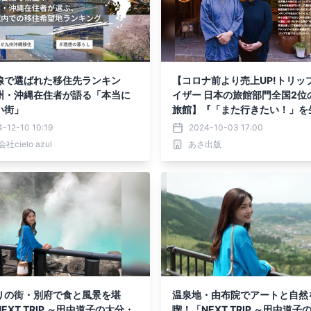
線で選ばれた移住先ランキン
【コロナ前より売上UP!トリッ
州・沖縄在住者が語る「本当に
イザー 日本の旅館部門全国2位の大分の
い街」
旅館】『「また行きたい！」を
インバウンド戦略 山奥の小さ
-12-10 10:19
2024-10-03 17:00
に外国人客が何度も来たくなる
社cielo azul
あさ出版
(著・二宮謙児)2024年10月8
りの街・別府で食と風景を堪
温泉地・由布院でアートと自然
EXT TRIP ～田中道子の大分・
喫！「NEXT TRIP ～田中道子