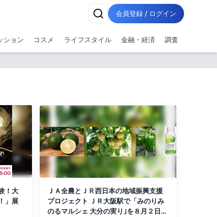
会員登録 / ログイン
ッション
コスメ
ライフスタイル
金融・経済
調査
験！大
ＪＡ全農とＪＲ西日本の地域振興支援
！」展
プロジェクト ＪＲ大阪駅で「みのりみ
のるマルシェ 大分の実り｣を８月２日に