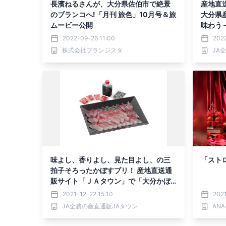
長濱ねるさんが、大分県佐伯市で絶景
産地直
のブランコへ!「月刊 旅色」10月号＆旅
大分県
ムービー公開
味わう
ト」の
2022-09-26 11:00
2022
株式会社ブランジスタ
JA
味よし、香りよし、見た目よし、の三
「スト
拍子そろったかぼすブリ！ 産地直送通
販サイト「ＪＡタウン」で「大分かぼ
すブリしゃぶセット」が販売開始！
2021-12-22 15:10
2021
JA全農の産直通販JAタウン