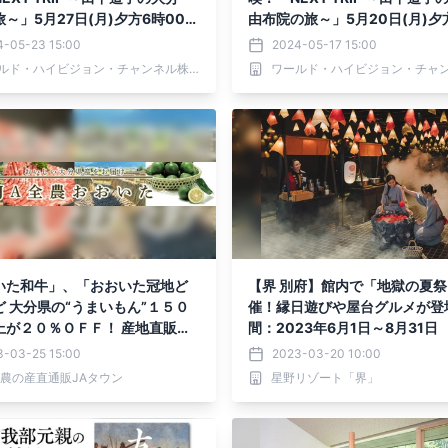
～」5月27日(月)夕方6時00分
由布院の旅～」5月20日(月)夕
12で放送！
0分からBS12で放送！
4-05-23 15:00
2024-05-17 15:00
ワールド・ハイビジョン・チャンネル株式会社
いた和牛」、「おおいた冠地ど
【界 別府】館内で「地獄の夏
ど 大分県の“うまいもん”１５０
催！縁日遊びや屋台グルメが登
上が２０％ＯＦＦ！ 産地直販サ
間：2023年6月1日～8月31日
ＪＡタウン」のショップ「ＪＡ
3-03-25 15:00
2023-03-20 10:00
おいた」で年度末大決算セール
全農の産直通販JAタウン
星野リゾート「界」
！