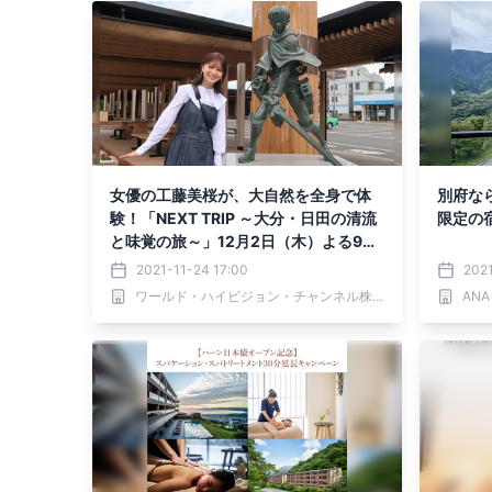
女優の工藤美桜が、大自然を全身で体
別府な
験！「NEXT TRIP ～大分・日田の清流
限定の
と味覚の旅～」12月2日（木）よる9時
からBS12で放送！
2021-11-24 17:00
2021
ワールド・ハイビジョン・チャンネル株式会社