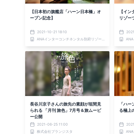
【日本初の旗艦店「ハーン日本橋」オ
【イン
ープン記念】
リゾーツ
2021-10-21 18:10
2021
ANAインターコンチネンタル別府リゾート＆スパ
長谷川京子さんの旅先の素顔が垣間見
「ハー
られる 「月刊 旅色」7月号＆旅ムービ
る極上
ー公開
2021-06-25 11:00
2021
株式会社ブランジスタ