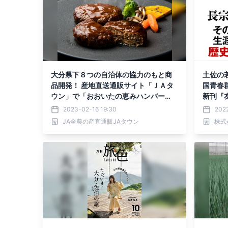
大分県下８つの自治体の協力のもと商
土佐の
品開発！ 産地直送通販サイト「ＪＡタ
国青春
ウン」で「おおいたの恵みハンバー
新刊『
グ」を 販売中！
2023-02-16 19:30
202
JA全農の産直通販JAタウン
株式