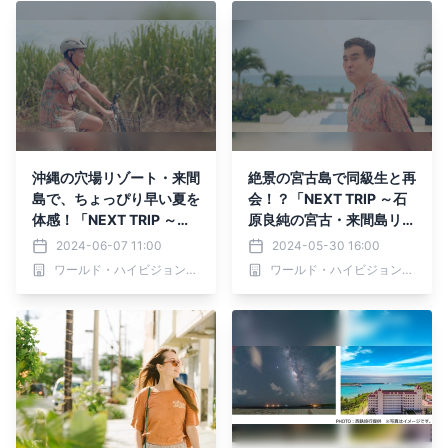
沖縄の穴場リゾート・来間
絶景の宮古島で同級生と再
島で、ちょっぴり早い夏を
会！？「NEXT TRIP ～石
体感！「NEXT TRIP ～石
原良純の宮古・来間島リゾ
原良純の宮古・来間島リゾ
ート旅 前編～」6月3日
2024-06-07 11:00
2024-05-30 16:00
ート旅 後編～」6月10日
(月)夕方6時00分からBS1
ワールド・ハイビジョン・チャンネル株式会社
ワールド・ハイビジョン・チャンネル株式会社
(月)夕方6時00分からBS1
2で放送！
2で放送！