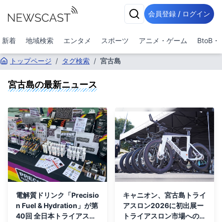
会員登録 / ログイン
新着
地域検索
エンタメ
スポーツ
アニメ・ゲーム
BtoB
トップページ
/
タグ検索
/
宮古島
宮古島
の最新ニュース
電解質ドリンク「Precisio
キャニオン、宮古島トライ
n Fuel & Hydration」が第
アスロン2026に初出展ー
40回 全日本トライアスロ
トライアスロン市場への取