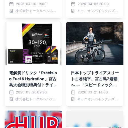
ン宮古島大会に出展しま
り組みを強化
2026-04-10 13:00
2026-04-06 20:00
す！
株式会社トータルヘルスコンサルティング
キャニオンバイシクルズ・ジャパン株式会社
電解質ドリンク「Precisio
日本トップトライアスリー
n Fuel & Hydration」宮古
ト古谷純平、宮古島2連覇
島大会特別特典付トライア
へ — 「スピードマックス
スロン向けお試しセット限
CFR」を公開
2026-03-26 09:30
2026-03-21 14:00
定販売のお知らせ
株式会社トータルヘルスコンサルティング
キャニオンバイシクルズ・ジャパン株式会社