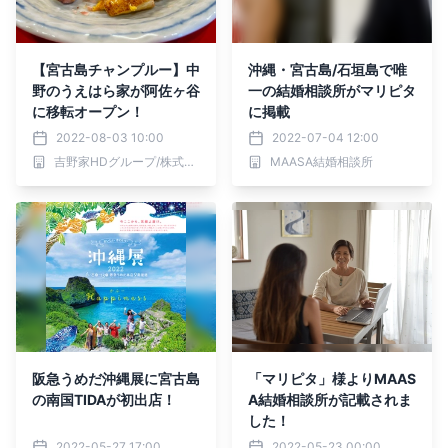
【宮古島チャンプルー】中
沖縄・宮古島/石垣島で唯
野のうえはら家が阿佐ヶ谷
一の結婚相談所がマリピタ
に移転オープン！
に掲載
2022-08-03 10:00
2022-07-04 12:00
吉野家HDグループ/株式会社シェアレストラン
MAASA結婚相談所
阪急うめだ沖縄展に宮古島
「マリピタ」様よりMAAS
の南国TIDAが初出店！
A結婚相談所が記載されま
した！
2022-05-27 17:00
2022-05-23 00:00