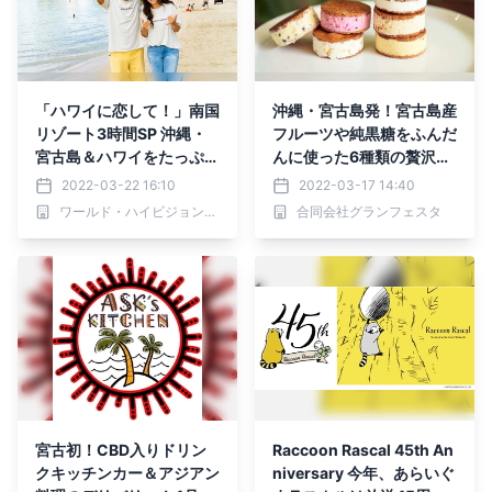
「ハワイに恋して！」南国
沖縄・宮古島発！宮古島産
リゾート3時間SP 沖縄・
フルーツや純黒糖をふんだ
宮古島＆ハワイをたっぷり
んに使った6種類の贅沢バ
巡っちゃいました！ 3月2
ターサンド
2022-03-22 16:10
2022-03-17 14:40
8日（月）よる7時～BS12
ワールド・ハイビジョン・チャンネル株式会社
合同会社グランフェスタ
で放送
宮古初！CBD入りドリン
Raccoon Rascal 45th An
クキッチンカー＆アジアン
niversary 今年、あらいぐ