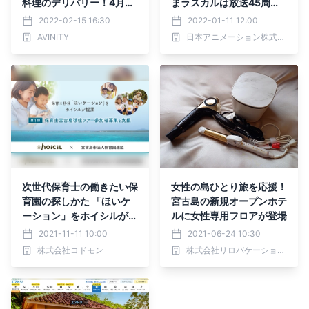
料理のデリバリー！4月本
まラスカルは放送45周年
格的OPEN!!宮古島／ＡＳ
を迎えました 2022年はア
2022-02-15 16:30
2022-01-11 12:00
ＫｓＫＩＴＣＨＥＮ
ニバーサリー企画を多数実
AVINITY
日本アニメーション株式会社
施予定！
次世代保育士の働きたい保
女性の島ひとり旅を応援！
育園の探しかた 「ほいケ
宮古島の新規オープンホテ
ーション」をホイシルが提
ルに女性専用フロアが登場
案 第一弾として保育士宮
2021-11-11 10:00
2021-06-24 10:30
古島移住ツアー参加者募集
株式会社コドモン
株式会社リロバケーションズ
を支援