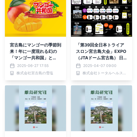
宮古島にマンゴーの季節到
「第39回全日本トライア
来！年に一度現れる幻の
スロン宮古島大会」EXPO
「マンゴー共和国」と
（JTAドーム宮古島） 日
は？！
本初上陸の電解質ドリンク
2025-06-27 17:55
2025-04-07 09:00
「PRECISION Fuel & Hyd
株式会社宮古島の雪塩
株式会社トータルヘルスコンサルティング
ration」出展と プレシジ
ョンサポート選手によるト
ークイベント開催のお知ら
せ！