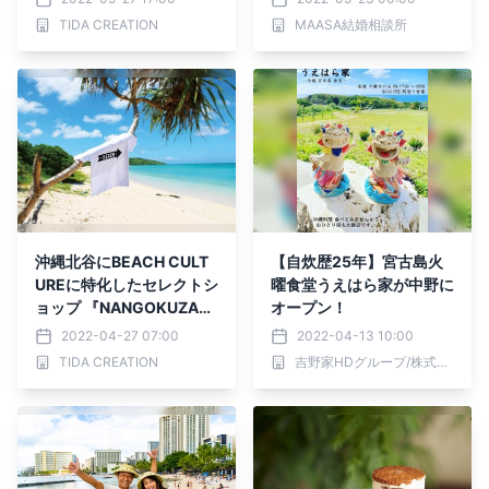
TIDA CREATION
MAASA結婚相談所
沖縄北谷にBEACH CULT
【自炊歴25年】宮古島火
UREに特化したセレクトシ
曜食堂うえはら家が中野に
ョップ 『NANGOKUZAK
オープン！
KA TIDA北谷店』が開店2
2022-04-27 07:00
2022-04-13 10:00
ヶ月で累計来店数1,000人
TIDA CREATION
吉野家HDグループ/株式会社シェアレストラン
突破！