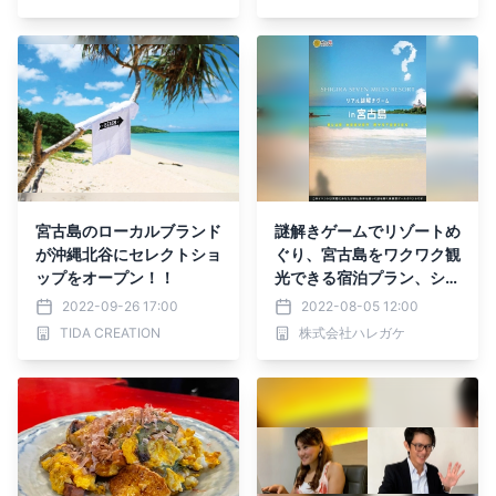
宮古島のローカルブランド
謎解きゲームでリゾートめ
が沖縄北谷にセレクトショ
ぐり、宮古島をワクワク観
ップをオープン！！
光できる宿泊プラン、シギ
ラセブンマイルズリゾート
2022-09-26 17:00
2022-08-05 12:00
が提供開始
TIDA CREATION
株式会社ハレガケ