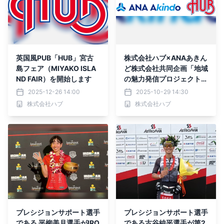
英国風PUB「HUB」宮古
株式会社ハブ×ANAあきん
島フェア（MIYAKO ISLA
ど株式会社共同企画「地域
ND FAIR）を開始します
の魅力発信プロジェクト
」宮古島フェア（MIYAKO
2025-12-26 14:00
2025-10-29 14:30
ISLAND FAIR）を開始しま
株式会社ハブ
株式会社ハブ
す
プレシジョンサポート選手
プレシジョンサポート選手
である 平柳美月選手がIRO
である古谷純平選手が第2