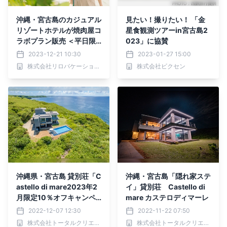
沖縄・宮古島のカジュアル
見たい！撮りたい！ 「金
リゾートホテルが焼肉屋コ
星食観測ツアーin宮古島2
ラボプラン販売 ＜平日限
023」に協賛
定＞地元民人気のお店で夕
2023-12-21 10:30
2023-01-27 15:00
食を満喫
株式会社リロバケーションズ
株式会社ビクセン
沖縄県・宮古島 貸別荘「C
沖縄・宮古島「隠れ家ステ
astello di mare2023年2
イ」貸別荘 Castello di
月限定10％オフキャンペ
mare カステロディマーレ
ーン」を開催
2022-12-07 12:30
2022-11-22 07:50
株式会社トータルクリエイト
株式会社トータルクリエイト