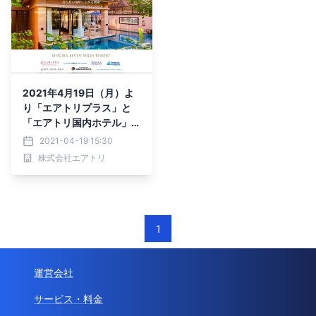
2021年4月19日（月）よ
り「エアトリプラス」と
「エアトリ国内ホテル」及
び当社グループ「らくだ倶
2021-04-19 15:30
楽部」にてシギラセブンマ
株式会社エアトリ
イルズリゾートの運営する
７つの宿泊施設の取り扱い
を開始!!
1
運営会社
サービス・料金