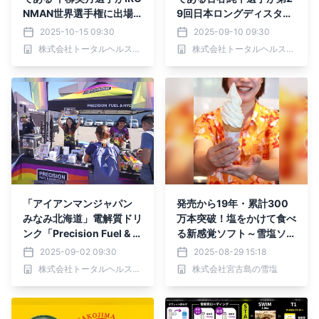
NMAN世界選手権に出場
9回日本ロングディスタン
して年代別3位入賞しまし
ストライアスロンでコース
2025-10-15 09:30
2025-09-10 09:30
た。
レコードで優勝
株式会社トータルヘルスコンサルティング
株式会社トータルヘルスコンサルティング
「アイアンマンジャパン
発売から19年・累計300
みなみ北海道」電解質ドリ
万本突破！塩をかけて食べ
ンク「Precision Fuel & H
る新感覚ソフト～雪塩ソフ
ydration」 出展のお知ら
トクリーム～
2025-09-02 09:30
2025-08-29 15:18
せ！
株式会社トータルヘルスコンサルティング
株式会社宮古島の雪塩