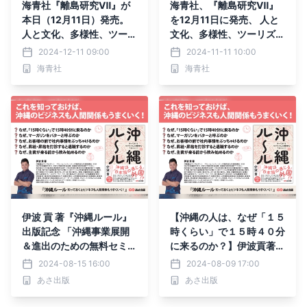
海青社『離島研究Ⅶ』が
海青社、『離島研究Ⅶ』
本日（12月11日）発売。
を12月11日に発売、 人と
人と文化、多様性、ツーリ
文化、多様性、ツーリズム
ズムなどが焦点
などが焦点
2024-12-11 09:00
2024-11-11 10:00
海青社
海青社
伊波 貢 著『沖縄ルール』
【沖縄の人は、なぜ「１５
出版記念 「沖縄事業展開
時くらい」で１５時４０分
＆進出のための無料セミナ
に来るのか？】伊波貢著
ー」東京・名古屋・京都・
『沖縄ルール 知っておく
2024-08-15 16:00
2024-08-09 17:00
広島・福岡で開催！
とビジネスも人間関係もう
あさ出版
あさ出版
まくいく！』2024年8月2
6日刊行