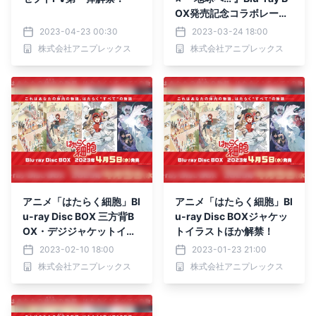
OX発売記念コラボレーシ
ョン!! コラボPV＆ビジュ
2023-04-23 00:30
2023-03-24 18:00
アル公開
株式会社アニプレックス
株式会社アニプレックス
アニメ「はたらく細胞」Bl
アニメ「はたらく細胞」Bl
u-ray Disc BOX 三方背B
u-ray Disc BOXジャケッ
OX・デジジャケットイラ
トイラストほか解禁！
スト＆発売告知PV解禁！
2023-02-10 18:00
2023-01-23 21:00
株式会社アニプレックス
株式会社アニプレックス