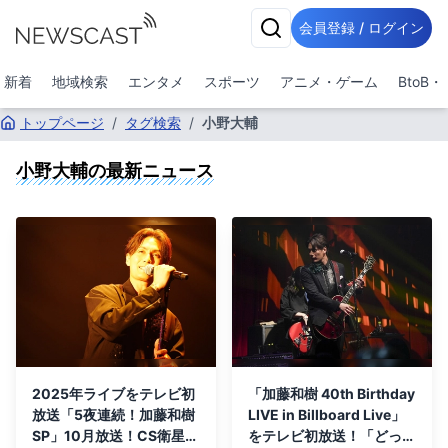
会員登録 / ログイン
新着
地域検索
エンタメ
スポーツ
アニメ・ゲーム
BtoB
トップページ
/
タグ検索
/
小野大輔
小野大輔
の最新ニュース
2025年ライブをテレビ初
「加藤和樹 40th Birthday
放送「5夜連続！加藤和樹
LIVE in Billboard Live」
SP」10月放送！CS衛星劇
をテレビ初放送！「どっぷ