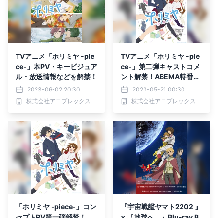
TVアニメ「ホリミヤ -pie
TVアニメ「ホリミヤ -pie
ce-」本PV・キービジュア
ce-」第二弾キャストコメ
ル・放送情報などを解禁！
ント解禁！ABEMA特番＆
前作「ホリミヤ」一挙放送
2023-06-02 20:30
2023-05-21 00:30
決定！
株式会社アニプレックス
株式会社アニプレックス
「ホリミヤ -piece-」コン
『宇宙戦艦ヤマト2202 』
セプトPV第一弾解禁！
× 『地球へ… 』Blu-ray B