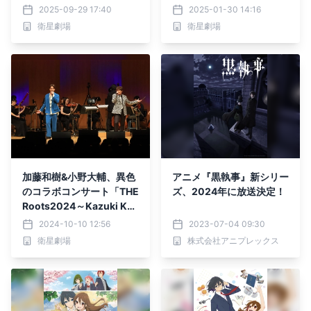
場
り加藤和樹DAY」2月9日
2025-09-29 17:40
2025-01-30 14:16
(日)特集放送！CS衛星劇
衛星劇場
衛星劇場
場
加藤和樹&小野大輔、異色
アニメ『黒執事』新シリー
のコラボコンサート「THE
ズ、2024年に放送決定！
Roots2024～Kazuki Kat
o × Daisuke Ono～」10
2024-10-10 12:56
2023-07-04 09:30
月20日(日)テレビ初放
衛星劇場
株式会社アニプレックス
送！CS衛星劇場