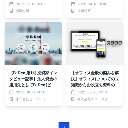
の保持｣両立させるための
2025-12-13 10:00
2025-04-03 15:00
マンション購入方法
福嶋総研
福嶋総研
【B-Den 第1回 投資家イン
【オフィス全般の悩みを解
タビュー記事】法人資金の
決】オフィスについての豆
運用先としてB-Den(ビデ
知識からお役立ち資料のD
ン)に
Lまで出来る！オフィスの
2021-08-17 14:50
2021-05-25 13:10
お役立ち情報メディア「ス
株式会社ビーロット
株式会社スリースター
タログ」
1