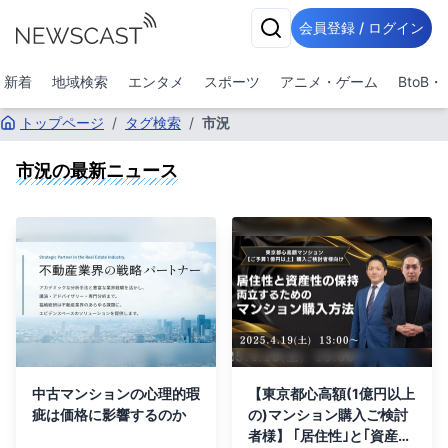
会員登録 / ログイン
新着
地域検索
エンタメ
スポーツ
アニメ・ゲーム
BtoB
トップページ
/
タグ検索
/
市況
市況
の最新ニュース
中古マンションの心理的瑕
【東京都心高額(1億円以上
疵は価格に影響するのか
の)マンション購入ご検討
者様】 ｢居住性｣と｢資産性