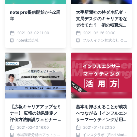
note pro提供開始から2周
大手新聞社の特ダネ記者・
年
支局デスクのキャリアをな
ぜ捨てた？ 初の転職先は
スタートアップ「フルカイ
2021-03-02 11:00
2021-02-26 20:00
テン」・・何が彼を突き動
note株式会社
フルカイテン株式会社 会社紹介
かしたか
【広報キャリアアップセミ
基本を押さえることが成功
ナー】 広報の効果測定／
へつながる【インフルエン
評価方法解説ウェビナー 2
サーマーケティング活用
月24日（水）開催
法】を大公開
2021-02-10 16:00
2021-01-18 20:30
市場調査分析のアットクリッピング
インスタラボ（Find Model）