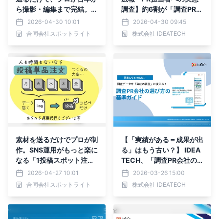
ら撮影・編集まで完結。S
調査】約6割が「調査PRを
NSの反響を最大化する
実施したい」と回答も、4
2026-04-30 10:01
2026-04-30 09:45
「ショート動画単品スポッ
5.4%が「リソース不足」
合同会社スポットライト
株式会社 IDEATECH
ト注文」を提供開始
で未着手、生成AIでの引用
を「意識」は52.1%
素材を送るだけでプロが制
【「実績がある＝成果が出
作。SNS運用がもっと楽に
る」はもう古い？】 IDEA
なる「1投稿スポット注
TECH、「調査PR会社の
文」
選び方の基準ガイド」を無
2026-04-27 10:01
2026-03-26 15:00
料公開
合同会社スポットライト
株式会社 IDEATECH