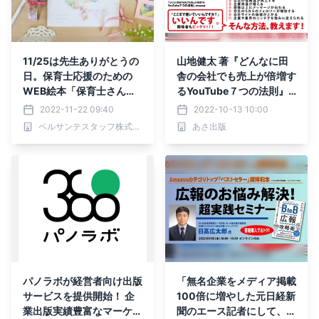
11/25は先生ありがとうの
山地健太 著『どんなに田
日。保育士応援のための
舎の会社でも売上が倍増す
WEB絵本「保育士さんに
るYouTube７つの法則』2
花束を」を冊子化
022年10月14日刊行
2022-11-22 09:40
2022-10-13 10:00
ベルサンテスタッフ株式会社
あさ出版
パノラボが経営者向け出版
「無名企業をメディア掲載
サービスを提供開始！ 企
100倍に増やした元日経新
業出版実績豊富なマーケテ
聞のエース記者にして、元