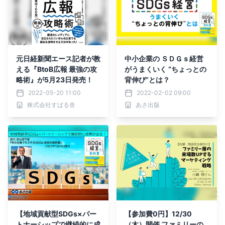
元日経新聞エース記者が教
中小企業の ＳＤＧｓ経営
える『BtoB広報 最強の攻
がうまくいく “ちょっとの
略術』が5月23日発売！
背伸び”とは？
2022-05-20 11:00
2022-02-02 09:00
株式会社すばる舎
あさ出版
【地域貢献型SDGs×パー
【参加費0円】12/30
トナーシップで継続的に成
（木）開催 ファミリーの