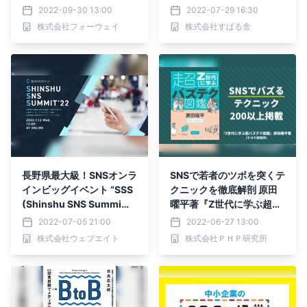
ィング会社フォーウェイ傘
上場企業の広報部長」が、
2022-09-30 13:00
2022-07-29 16:30
下の出版社
広報に関する悩みや課題を
株式会社フォーウェイ
株式会社すばる舎
質疑応答形式で解決する無
料webセミナー 9月8日
（木）18時より開催！
長野県最大級！SNSオンラ
SNSで若者のツボを突くテ
インビッグイベント “SSS
クニックを徹底解剖 原田
(Shinshu SNS Summi
曜平著『Z世代に学ぶ超バ
t)”開催
ズテク図鑑』を発売
2022-07-05 21:00
2022-06-27 13:00
株式会社ウェブエイト
株式会社ＰＨＰ研究所