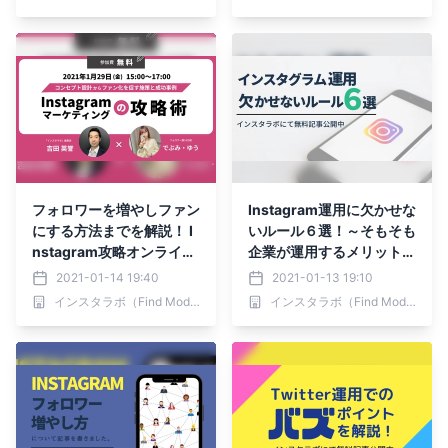
フォロワーを増やしファン
Instagram運用に欠かせな
にする方法までを解説！ I
いルール６選！～そもそも
nstagram攻略オンライン
企業が運用するメリットと
セミナー 1月29日に開催
は？～
2021-01-14 19:40
2021-01-13 19:10
インスタラボ（Find Model）
インスタラボ（Find Model）