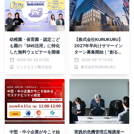
幼稚園・保育園・認定こど
【株式会社KURUKURU】
も園の「SNS活用」に特化
2027年卒向けサマーイン
した無料ウェビナーを開催
ターン募集開始｜“創る・
届ける”D2Cブランドワー
2025-06-24 07:00
2025-06-17 10:00
クショップ＠GINZA SIX
リンクエイジ株式会社
株式会社KURUKURU
中堅・中小企業が今こそ始
実践的危機管理広報講座ー