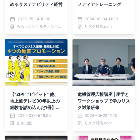
めるサステナビリティ経営
メディアトレーニング
2025-05-14 10:00
2024-10-04 11:30
みらいコンサルティンググループ
リスク対策.com
【“ZIP!” “ビビット” 他、
危機管理広報講座 | 座学と
地上波テレビ30年以上の
ワークショップで学ぶリス
経験を詰め込んだ1冊】小
ク対策研修
笠原剛 著『最前線のテレ
2024-08-05 16:00
2024-05-22 17:10
ビ映像ディレクターが教え
あさ出版
リスク対策.com
る 動画プロモーション入
門』2024年8月19日刊行