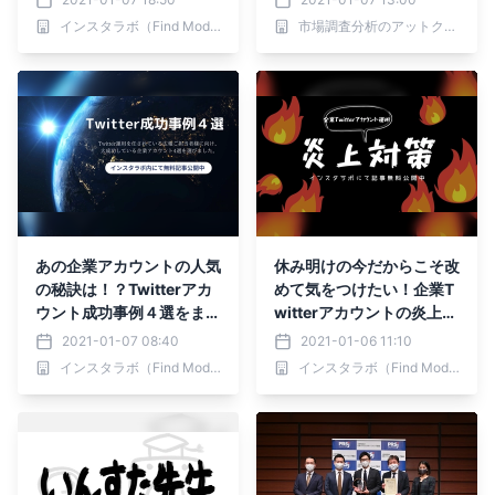
インスタラボ（Find Model）
市場調査分析のアットクリッピング
あの企業アカウントの人気
休み明けの今だからこそ改
の秘訣は！？Twitterアカ
めて気をつけたい！企業T
ウント成功事例４選をまと
witterアカウントの炎上防
めてみました
止対策
2021-01-07 08:40
2021-01-06 11:10
インスタラボ（Find Model）
インスタラボ（Find Model）