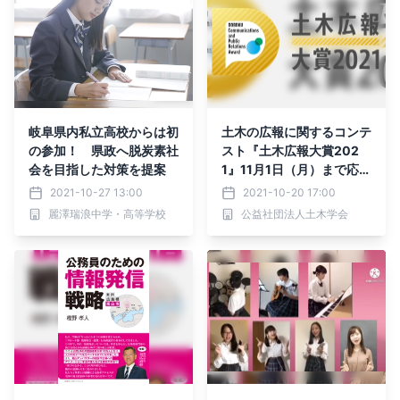
岐阜県内私立高校からは初
土木の広報に関するコンテ
の参加！ 県政へ脱炭素社
スト『土木広報大賞202
会を目指した対策を提案
1』11月1日（月）まで応募
受付中！
2021-10-27 13:00
2021-10-20 17:00
麗澤瑞浪中学・高等学校
公益社団法人土木学会