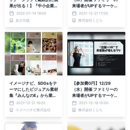
果が出る！】『中小企業で
来場者がUPするマーケテ
もできる SDGs経営の教科
ィング戦略セミナー
2022-01-14 18:00
2021-12-21 17:00
書』2022年1月24日(月)
あさ出版
株式会社くじら
刊行
イメージナビ、SDGsをテ
【参加費0円】12/29
ーマにしたビジュアル素材
（水）開催 ファミリーの
集『みんなのE』から業種
来場者がUPするマーケテ
別の新タイトル発売！
ィング戦略セミナー
2021-12-21 16:20
2021-12-18 10:00
イメージナビ株式会社
株式会社くじら