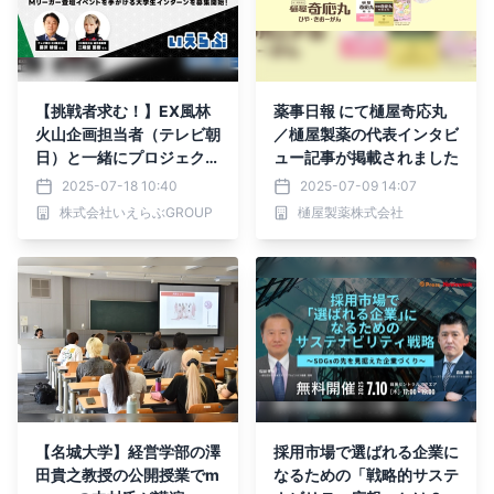
【挑戦者求む！】EX風林
薬事日報 にて樋屋奇応丸
火山企画担当者（テレビ朝
／樋屋製薬の代表インタビ
日）と一緒にプロジェクト
ュー記事が掲載されました
を進める、大学生インター
2025-07-18 10:40
2025-07-09 14:07
ン募集開始！｜いえらぶG
株式会社いえらぶGROUP
樋屋製薬株式会社
ROUP
【名城大学】経営学部の澤
採用市場で選ばれる企業に
田貴之教授の公開授業でm
なるための「戦略的サステ