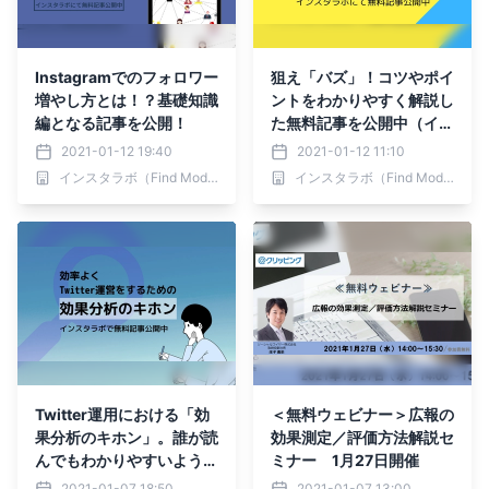
Instagramでのフォロワー
狙え「バズ」！コツやポイ
増やし方とは！？基礎知識
ントをわかりやすく解説し
編となる記事を公開！
た無料記事を公開中（イン
スタラボ）
2021-01-12 19:40
2021-01-12 11:10
インスタラボ（Find Model）
インスタラボ（Find Model）
Twitter運用における「効
＜無料ウェビナー＞広報の
果分析のキホン」。誰が読
効果測定／評価方法解説セ
んでもわかりやすいようま
ミナー 1月27日開催
とめてみました。
2021-01-07 18:50
2021-01-07 13:00