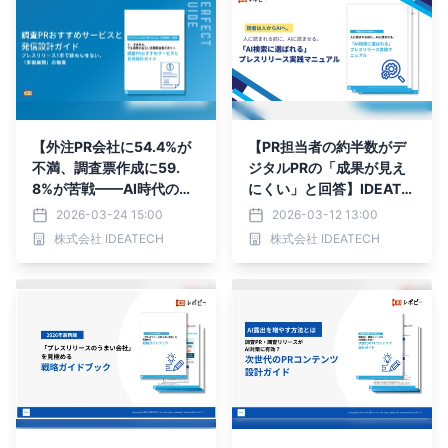
【外注PR会社に54.4%が
【PR担当者の約半数がデ
不満、調査票作成に59.
ジタルPRの「成果が見え
8%が苦戦——AI時代の「1
にくい」と回答】IDEATE
調査→多面展開」戦略 決
CH、「AI検索に選ばれる
2026-03-24 15:00
2026-03-12 13:00
定版】IDEATECH、「調
プレスリリース実践マニュ
株式会社 IDEATECH
株式会社 IDEATECH
査PRおすすめサービスと
アル」を無料公開
発信設計ガイド」を無料公
開