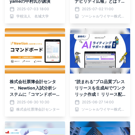
yameの中村氏が講演
ナビリティ広報」とは？ニ
ューズウィーク日本版×JS
2025-07-03 18:00
2025-07-02 11:00
BO×＠Pressが7月10日
学校法人 名城大学
ソーシャルワイヤー株式会社
(木)に特別セミナーを開催
株式会社票簿会計センタ
“読まれる”プロ品質プレス
ー、Newtion入試分析シ
リリースを生成AIでワンク
ステムに「コマンドボード
リック作成！ リリース配
機能」を追加
信サイト「NEWSCAST」
2025-06-30 10:30
2025-06-27 14:00
に「AIライティングサポー
株式会社票簿会計センター
ソーシャルワイヤー株式会社
ト」を実装