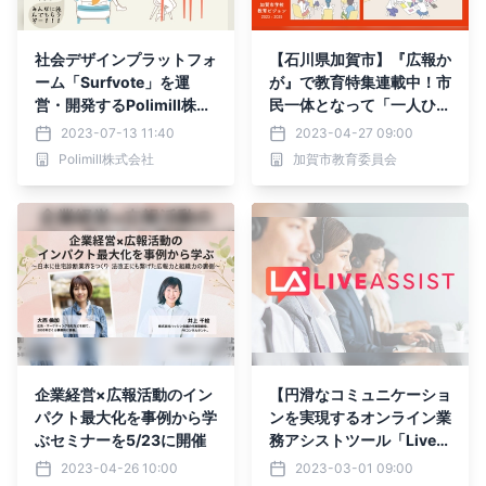
社会デザインプラットフォ
【石川県加賀市】『広報か
ーム「Surfvote」を運
が』で教育特集連載中！市
営・開発するPolimill株式
民一体となって「一人ひと
会社は直近1か月で契約上
りを伸ばす教育」を。
2023-07-13 11:40
2023-04-27 09:00
限30件のプレスリリース
Polimill株式会社
加賀市教育委員会
を配信しました！
企業経営×広報活動のイン
【円滑なコミュニケーショ
パクト最大化を事例から学
ンを実現するオンライン業
ぶセミナーを5/23に開催
務アシストツール「Liveア
シスト」、 プレシリーズA
2023-04-26 10:00
2023-03-01 09:00
で7,500万円の資金調達を