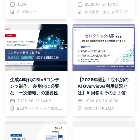
業・マーケDXPO 東京’26
ース！企画・広報を実践で
1日前
2026-07-21 10:00
【夏】」に出展
学ぶ大学生インターンの募
ClipMaster
株式会社いえらぶGROUP
集を開始｜いえらぶGROU
P
生成AI時代のBtoBコンテ
【2026年最新！世代別の
ンツ制作、 差別化に必要
AI Overviews利用状況と
な「一次情報」の重要性が
は】AI回答をそのまま信じ
浮き彫りに
やすい世代や「サイトに飛
2026-06-23 14:00
2026-06-23 10:00
ばない」検索行動のリアル
B2Bマーケティング株式会社
株式会社PRIZMA
を徹底調査！