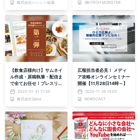
株式会社ハッシン会議
(株)TECH MONSTER
実施】
【飲食店様向け】サムネイ
広報担当者必見！ メディ
ル作成・原稿執筆・配信ま
ア攻略オンラインセミナー
で全てお任せ！プレスリリ
開催【11月28日14時～】
ース作成がお得に頼める
2023-01-31 17:30
2022-11-25 14:00
「PR支援キャンペーン」
株式会社2plus
NEWSCAST
第二弾を開催