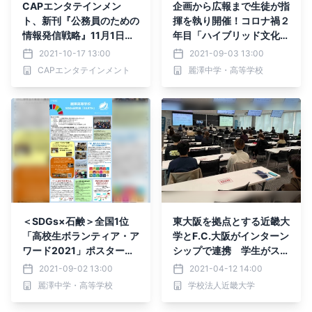
CAPエンタテインメン
企画から広報まで生徒が指
ト、新刊『公務員のための
揮を執り開催！コロナ禍２
情報発信戦略』11月1日発
年目「ハイブリッド文化祭
売
」開催
2021-10-17 13:00
2021-09-03 13:00
CAPエンタテインメント
麗澤中学・高等学校
＜SDGs×石鹸＞全国1位
東大阪を拠点とする近畿大
「高校生ボランティア・ア
学とF.C.大阪がインターン
ワード2021」ポスター部
シップで連携 学生がスポ
門
ーツを通した地域活性化に
2021-09-02 13:00
2021-04-12 14:00
取り組む
麗澤中学・高等学校
学校法人近畿大学