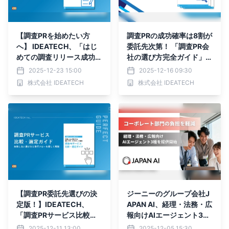
【調査PRを始めたい方
調査PRの成功確率は8割が
へ】 IDEATECH、「はじ
委託先次第！ 「調査PR会
めての調査リリース成功マ
社の選び方完全ガイド」公
ニュアル」を無料公開！
開
2025-12-23 15:00
2025-12-16 09:30
株式会社 IDEATECH
株式会社 IDEATECH
【調査PR委託先選びの決
ジーニーのグループ会社J
定版！】IDEATECH、
APAN AI、経理・法務・広
「調査PRサービス比較・
報向けAIエージェント3種
選定ガイド」を無料公開
を提供開始
2025-12-11 13:00
2025-12-05 15:30