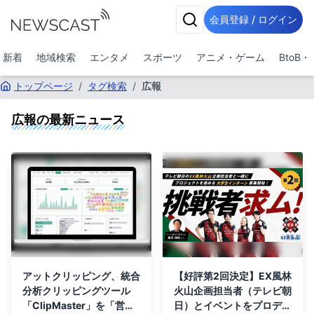
会員登録 / ログイン
新着
地域検索
エンタメ
スポーツ
アニメ・ゲーム
BtoB
トップページ
/
タグ検索
/
広報
広報
の最新ニュース
アットクリッピング、統合
【好評第2回決定】EX風林
分析クリッピングツール
火山企画担当者（テレビ朝
「ClipMaster」を「営
日）とイベントをプロデュ