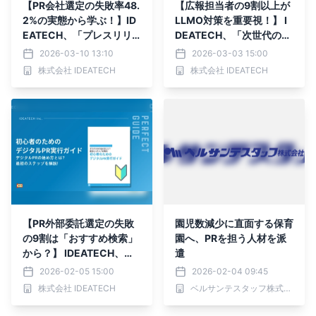
【PR会社選定の失敗率48.
【広報担当者の9割以上が
2%の実態から学ぶ！】ID
LLMO対策を重要視！】 I
EATECH、「プレスリリ
DEATECH、「次世代のP
ースのうまい会社」を見極
Rコンテンツ設計ガイド」
2026-03-10 13:10
2026-03-03 15:00
める戦略ガイドブックを無
を無料公開
株式会社 IDEATECH
株式会社 IDEATECH
料公開
【PR外部委託選定の失敗
園児数減少に直面する保育
の9割は「おすすめ検索」
園へ、PRを担う人材を派
から？】 IDEATECH、デ
遣
ジタルPR会社選びで失敗
2026-02-05 15:00
2026-02-04 09:45
しないための 判断軸をま
株式会社 IDEATECH
ベルサンテスタッフ株式会社
とめたガイドを無料公開！