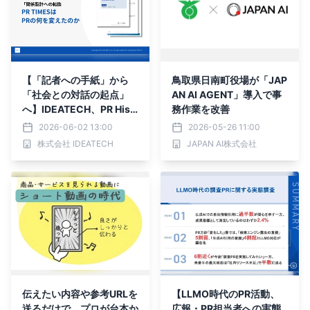
【「記者への手紙」から
鳥取県日南町役場が「JAP
「社会との対話の起点」
AN AI AGENT」導入で事
へ】IDEATECH、PR Hist
務作業を改善
ory Report 2026「PR TI
2026-06-02 13:00
2026-05-26 11:00
MESはPRの何を変えたの
株式会社 IDEATECH
JAPAN AI株式会社
か【2026年版】」を無料
公開
伝えたい内容や参考URLを
【LLMO時代のPR活動、
送るだけで、プロが台本か
広報・PR担当者への実態