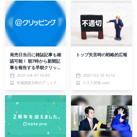
発売日当日に雑誌記事も確
トップ失言時の戦略的広報
認可能！ 朝7時から新聞記
事を報告する早朝クリッピ
ングが 「雑誌調査オプシ
2021-04-07 10:00
2021-03-10 10:10
ョン」の提供を開始
市場調査分析のアットクリッピング
リスク対策.com