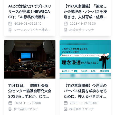
AIとの対話だけでプレスリ
【11/7東京開催】「策定し
リースが完成！NEWSCA
た企業理念・パーパスを浸
STに「AI原稿作成機能」
透させ、人材育成・組織強
が登場
化につなげる手法」を解説
2024-03-05 21:10
2023-11-17 15:30
するセミナーを開催しまし
ソーシャルワイヤー株式会社
株式会社イマジナ
た。
11月13日、「関東社会就
【11/7東京開催】今注目の
労センター協議会研究大会
パーパス経営を成功させる
2023inしずおか」にて、
ために、抑えるべきポイン
人材獲得・定着手法をお伝
トを解説するブランディン
2023-11-17 07:00
2023-10-25 08:00
えする講演会を開催
グセミナー
株式会社イマジナ
株式会社イマジナ