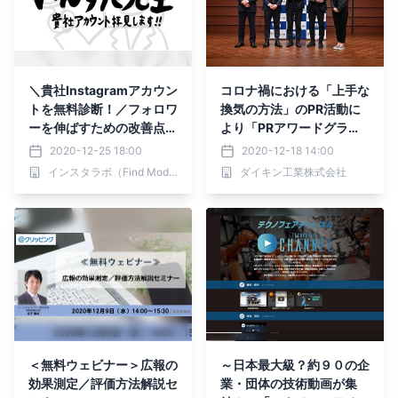
＼貴社Instagramアカウン
コロナ禍における「上手な
トを無料診断！／フォロワ
換気の方法」のPR活動に
ーを伸ばすための改善点な
より「PRアワードグラン
どをプロがアドバイス
プリ2020」グランプリを
2020-12-25 18:00
2020-12-18 14:00
受賞
インスタラボ（Find Model）
ダイキン工業株式会社
＜無料ウェビナー＞広報の
～日本最大級？約９０の企
効果測定／評価方法解説セ
業・団体の技術動画が集