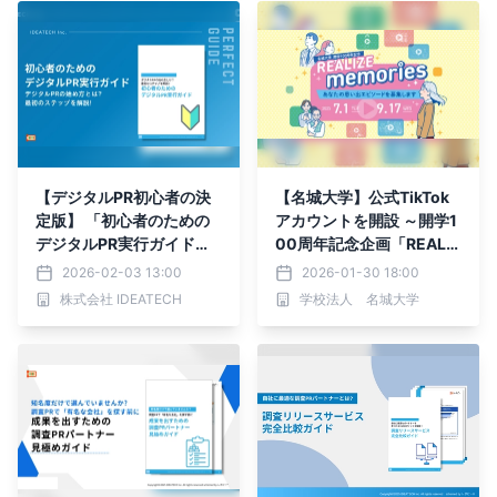
【デジタルPR初心者の決
【名城大学】公式TikTok
定版】 「初心者のための
アカウントを開設 ～開学1
デジタルPR実行ガイド」
00周年記念企画「REALIZ
を無料公開！
E memories」で選ばれた
2026-02-03 13:00
2026-01-30 18:00
エピソードをショートドラ
株式会社 IDEATECH
学校法人 名城大学
マとして公開～