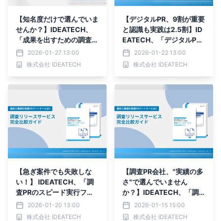
【知名度だけで選んでいま
【デジタルPR、9割が重要
せんか？】IDEATECH、
と認識も実践は2.5割】ID
「成果を出すための調査P
EATECH、「デジタルPR
Rパートナー見極めガイ
入門ガイド」を無料公開
2026-01-27 13:00
2026-01-22 13:00
ド」を無料公開！
株式会社 IDEATECH
株式会社 IDEATECH
【急ぎ案件でも失敗しな
【調査PR会社、"実績の多
い！】 IDEATECH、「調
さ"で選んでいません
査PRのスピード実行フロ
か？】IDEATECH、「調
ー完全ガイド」を無料公開
査PR会社選定時の『実
2026-01-20 13:00
2026-01-15 15:00
績』の見方とは？ 失敗し
株式会社 IDEATECH
株式会社 IDEATECH