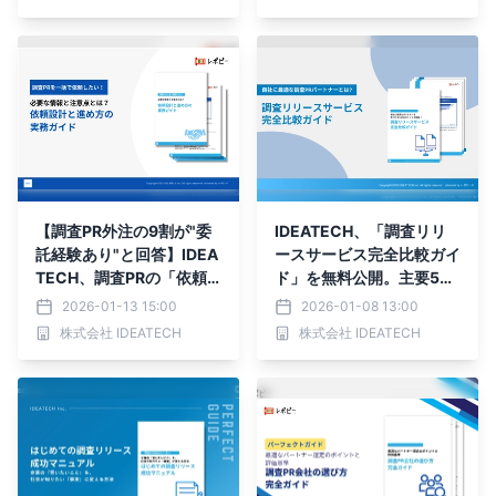
ない選び方と実行フロー」
を無料公開
【調査PR外注の9割が"委
IDEATECH、「調査リリ
託経験あり"と回答】IDEA
ースサービス完全比較ガイ
TECH、調査PRの「依頼
ド」を無料公開。主要5社
設計と進め方の実務ガイ
の特徴を徹底比較し、自社
2026-01-13 15:00
2026-01-08 13:00
ド」を無料公開
に最適なパートナー選びを
株式会社 IDEATECH
株式会社 IDEATECH
サポート。