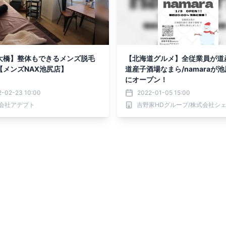
大橋】整体もできるメンズ脱毛
【北海道グルメ】全従業員が道
【メンズNAX池尻店】
道産子酒場なまら/namaraが
にオープン！
2-02-23 10:00
2022-01-05 15:00
会社アデプト