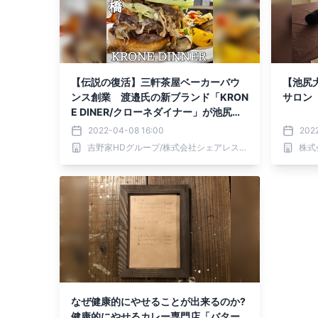
【伝説の復活】三軒茶屋ベーカーバウ
【池尻
ンス創業 渡邉氏の新ブランド「KRON
サロン
E DINER/クローネダイナー」が池尻大
橋にオープン！
2022-04-08 16:00
202
吉野家HDグループ/株式会社シェアレストラン
株式
なぜ健康的にやせることが出来るのか?
健康的にやせるカレー専門店「バター