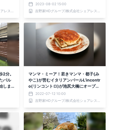
2023-08-02 15:00
吉野家HDグループ/株式会社シェアレストラン
吉野家HDグループ/株式会社シェアレストラン
歩2分。
マンマ・ミーア！若きマンマ・都子(み
たバル
やこ)が営むイタリアンバールL’incontr
始しま
o(リンコントロ)が池尻大橋にオープ
ン！
2022-07-12 10:00
吉野家HDグループ/株式会社シェアレストラン