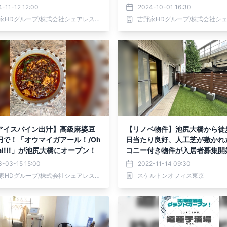
-11-12 12:00
2024-10-01 16:30
吉野家HDグループ/株式会社シェアレストラン
アイスバイン出汁】高級麻婆豆
【リノベ物件】池尻大橋から徒
円で！「オウマイガアール！/Oh
日当たり良好、人工芝が敷かれ
iral!!!」が池尻大橋にオープン！
コニー付き物件が入居者募集開
した！
3-03-15 15:00
2022-11-14 09:30
吉野家HDグループ/株式会社シェアレストラン
スケルトンオフィス東京