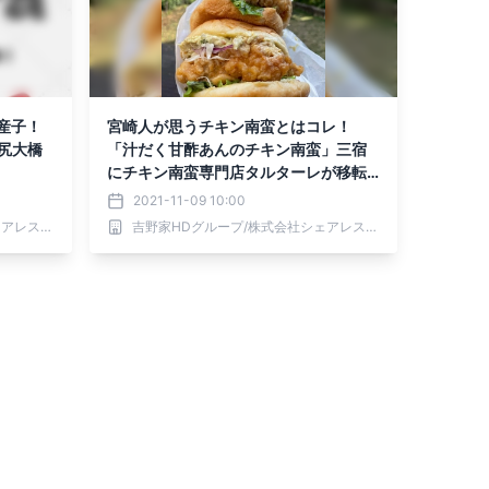
産子！
宮崎人が思うチキン南蛮とはコレ！
池尻大橋
「汁だく甘酢あんのチキン南蛮」三宿
にチキン南蛮専門店タルターレが移転
オープン！！
2021-11-09 10:00
吉野家HDグループ/株式会社シェアレストラン
吉野家HDグループ/株式会社シェアレストラン