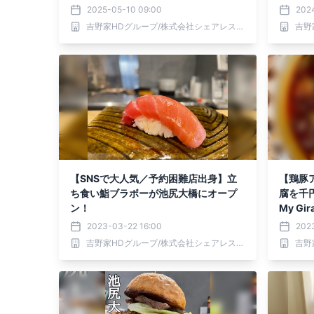
店が三宿に登場
2025-05-10 09:00
2024
吉野家HDグループ/株式会社シェアレストラン
【SNSで大人気／予約困難店出身】立
【鶏豚
ち食い鮨ブラボーが池尻大橋にオープ
腐を千
ン！
My G
2023-03-22 16:00
202
吉野家HDグループ/株式会社シェアレストラン