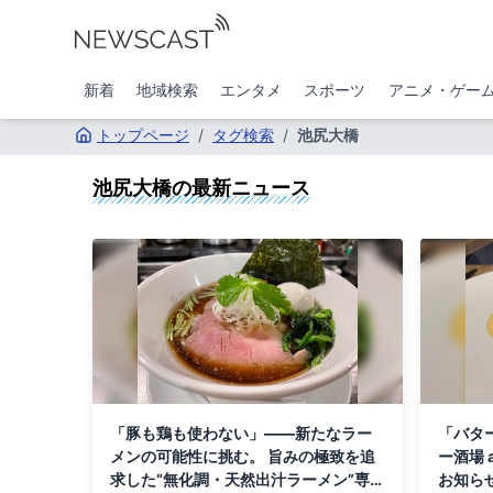
新着
地域検索
エンタメ
スポーツ
アニメ・ゲー
トップページ
/
タグ検索
/
池尻大橋
池尻大橋
の最新ニュース
「豚も鶏も使わない」――新たなラー
「バタ
メンの可能性に挑む。 旨みの極致を追
ー酒場 
求した“無化調・天然出汁ラーメン”専門
お知ら