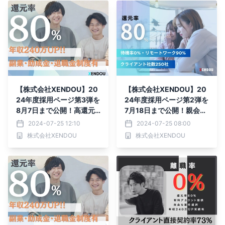
【株式会社XENDOU】20
【株式会社XENDOU】20
24年度採用ページ第3弾を
24年度採用ページ第2弾を
8月7日まで公開！高還元S
7月18日まで公開！親会社
ES企業としての実績の全
との連携を原動力に採用を
2024-07-25 12:10
2024-07-25 08:00
貌を開示します！
強化！
株式会社XENDOU
株式会社XENDOU