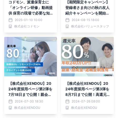
コドモン、派遣保育士に
【期間限定キャンペーン】
「オンライン研修」動画提
登録者さま向けの秋の友人
供 保育の現場で必要な知
紹介キャンペーンを開始い
識やスキルを習得へ ～保
たしました！
2025-01-10 10:00
2024-08-15 18:00
育特化の求人・人材会社
株式会社コドモン
株式会社バリュースタッフ
「アスカグループ」がプラ
チナスポンサーとして協賛
～
【株式会社XENDOU】20
【株式会社XENDOU】20
24年度採用ページ第2弾を
24年度採用ページ第3弾を
7月18日まで公開！親会社
8月7日まで公開！高還元S
との連携を原動力に採用を
ES企業としての実績の全
2024-07-30 18:30
2024-07-26 08:00
強化！
貌を開示します！
株式会社XENDOU
株式会社XENDOU