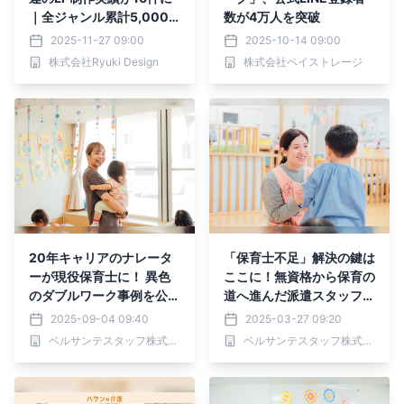
｜全ジャンル累計5,000
数が4万人を突破
本以上の制作実績
2025-11-27 09:00
2025-10-14 09:00
株式会社Ryuki Design
株式会社ペイストレージ
20年キャリアのナレータ
「保育士不足」解決の鍵は
ーが現役保育士に！ 異色
ここに！無資格から保育の
のダブルワーク事例を公開
道へ進んだ派遣スタッフの
― ベルサンテの「VOIC
挑戦を公開。
2025-09-04 09:40
2025-03-27 09:20
E」企画
ベルサンテスタッフ株式会社
ベルサンテスタッフ株式会社