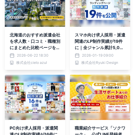
北海道のおすすめ派遣会社
スマホ向け求人採用・派遣
を求人数・口コミ・職種別
関連のLP制作実績が19件
にまとめた比較ページを公
に｜全ジャンル累計5,00
開
0本以上の制作実績
2026-06-22 18:30
2026-01-19 09:00
株式会社cielo azul
株式会社Ryuki Design
PC向け求人採用・派遣関
職業紹介サービス「ソクワ
連のLP制作実績が16件に
ーク」、公式LINE登録者