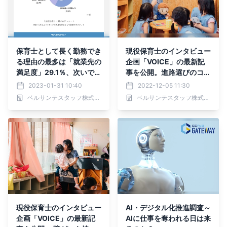
保育士として長く勤務でき
現役保育士のインタビュー
る理由の最多は「就業先の
企画「VOICE」の最新記
満足度」29.1％、次いで
事を公開。進路選びのコツ
「担当者との関わり」28.
を紹介！ 勤務先を選ぶポ
2023-01-31 10:40
2022-12-05 11:30
6％。「給与、福利厚生」
イントは「派遣仲間がいる
ベルサンテスタッフ株式会社
ベルサンテスタッフ株式会社
を上回る結果に。
かどうか」
現役保育士のインタビュー
AI・デジタル化推進調査～
企画「VOICE」の最新記
AIに仕事を奪われる日は来