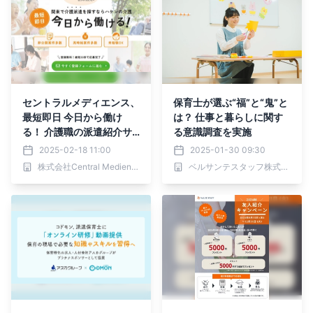
セントラルメディエンス、
保育士が選ぶ“福”と“鬼”と
最短即日 今日から働け
は？ 仕事と暮らしに関す
る！ 介護職の派遣紹介サ
る意識調査を実施
ービス「ハケンの介護」を
2025-02-18 11:00
2025-01-30 09:30
本日2月18日より開始
株式会社Central Medience
ベルサンテスタッフ株式会社