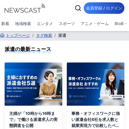
会員登録 / ログイン
新着
地域検索
エンタメ
スポーツ
アニメ・ゲーム
BtoB
トップページ
/
タグ検索
/
派遣
派遣
の最新ニュース
主婦が「10時から16時ま
事務・オフィスワークに強
で」で働ける派遣求人の実
い派遣会社6社を求人数と
態調査を公開
就業実現力で比較したペー