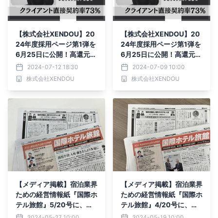
【株式会社XENDOU】20
【株式会社XENDOU】20
24年度採用ページ第1弾を
24年度採用ページ第1弾を
6月25日に公開！高還元S
6月25日に公開！高還元S
ES企業として今期採用人
ES企業として今期採用人
2024-07-12 18:30
2024-07-09 10:00
数計35名増員を決定！
数計35名増員を決定！
株式会社XENDOU
株式会社XENDOU
【メディア掲載】宿泊業界
【メディア掲載】宿泊業界
ための経営情報紙『国際ホ
ための経営情報紙『国際ホ
テル旅館』5/20号に、取
テル旅館』4/20号に、取
締役COO・西谷の連載記
締役COO・西谷の連載記
2024-05-27 10:00
2024-05-19 10:00