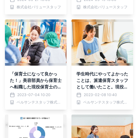
事が掲載されました！
事が掲載されました！
株式会社バリュースタッフ
株式会社バリュースタッフ
「保育士になって良かっ
学生時代にやってよかった
た！」美容部員から保育士
ことは、派遣保育スタッフ
へ転職した現役保育士のイ
として働いたこと。現役保
ンタビュー記事を公開
育士のインタビュー企画
2023-07-04 10:20
2023-02-08 10:40
「VOICE」の最新記事を
ベルサンテスタッフ株式会社
ベルサンテスタッフ株式会社
公開。