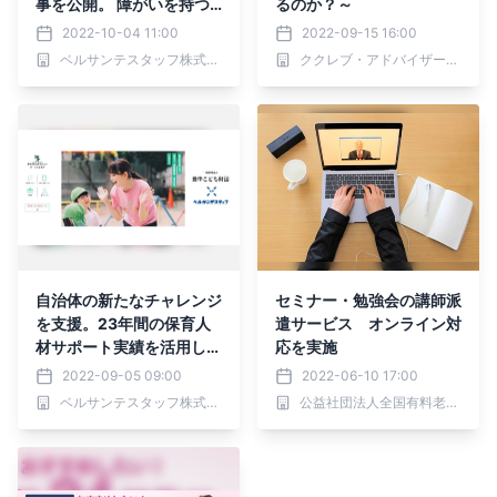
事を公開。 障がいを持つ
るのか？～
子どもたちを担当する先生
2022-10-04 11:00
2022-09-15 16:00
の声を紹介
ベルサンテスタッフ株式会社
ククレブ・アドバイザーズ株式会社
自治体の新たなチャレンジ
セミナー・勉強会の講師派
を支援。23年間の保育人
遣サービス オンライン対
材サポート実績を活用し豊
応を実施
中市独自の「新卒学生就活
2022-09-05 09:00
2022-06-10 17:00
サイト」を制作
ベルサンテスタッフ株式会社
公益社団法人全国有料老人ホーム協会