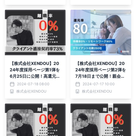
【株式会社XENDOU】20
【株式会社XENDOU】20
24年度採用ページ第1弾を
24年度採用ページ第2弾を
6月25日に公開！高還元S
7月18日まで公開！親会社
ES企業として今期採用人
との連携を原動力に採用を
2024-07-18 08:00
2024-07-17 10:00
数計35名増員を決定！
強化！
株式会社XENDOU
株式会社XENDOU