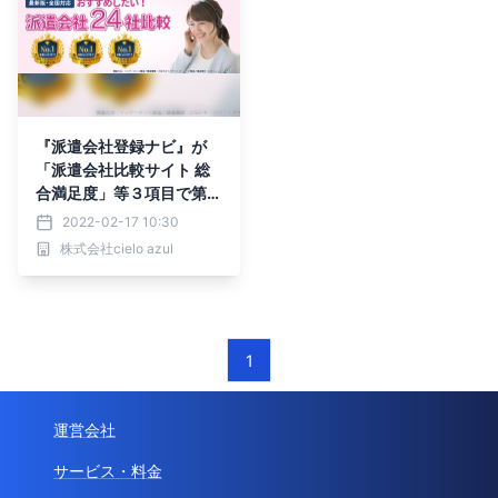
『派遣会社登録ナビ』が
「派遣会社比較サイト 総
合満足度」等３項目で第１
位を獲得！
2022-02-17 10:30
株式会社cielo azul
1
運営会社
サービス・料金