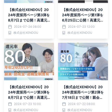
【株式会社XENDOU】20
【株式会社XENDOU】20
24年度採用ページ第3弾を
24年度採用ページ第1弾を
8月7日まで公開！高還元S
6月25日に公開！高還元S
ES企業としての実績の全
ES企業として今期採用人
2024-07-24 08:00
2024-07-23 12:00
貌を開示します！
数計35名増員を決定！
株式会社XENDOU
株式会社XENDOU
【株式会社XENDOU】20
【株式会社XENDOU】20
24年度採用ページ第3弾を
24年度採用ページ第2弾を
8月7日まで公開！高還元S
7月18日まで公開！親会社
ES企業としての実績の全
との連携を原動力に採用を
2024-07-23 10:00
2024-07-22 08:00
貌を開示します！
強化！
株式会社XENDOU
株式会社XENDOU