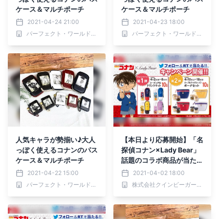
ケース＆マルチポーチ
ケース＆マルチポーチ
2021-04-24 21:00
2021-04-23 18:00
パーフェクト・ワールド株式会社
パーフェクト・ワールド株式会社
人気キャラが勢揃い♪大人
【本日より応募開始】「名
っぽく使えるコナンのパス
探偵コナン×Lady Bear」
ケース＆マルチポーチ
話題のコラボ商品が当た
る!! Twitterフォロー&リ
2021-04-22 15:00
2021-04-02 18:00
ツイートキャンペーン開催
パーフェクト・ワールド株式会社
株式会社クインビーガーデン