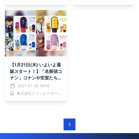
ングショコラvol.2」や、
ングショコラvol.2」や、
赤井秀一＆怪盗キッドのポ
赤井秀一＆怪盗キッドのポ
ーチ付きチョコナッツも♪
ーチ付きチョコナッツも♪
【1月21日(木) いよいよ通
販スタート！】「名探偵コ
ナン」コナンや安室たちを
イメージしたホームメイ
2021-01-20 18:00
ド・ドリンクキット。お気
株式会社クインビーガーデン
に入りのキャラと一緒にお
うち時間を楽しもう！
1