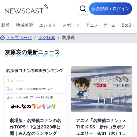
会員登録 / ログイン
新着
地域検索
エンタメ
スポーツ
アニメ・ゲーム
BtoB
トップページ
/
タグ検索
/
灰原哀
灰原哀
の最新ニュース
劇場版・名探偵コナンの名
アニメ「名探偵コナン」×
作TOP5！1位は2023年公
THE KISS 新作コラボジ
開｜みんなのランキング
ュエリー 8/31（木）12