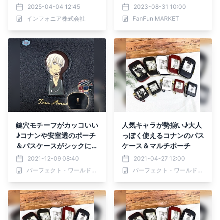
時より受注開始！
2025-04-04 12:45
2023-08-31 10:00
インフォニア株式会社
FanFun MARKET
鍵穴モチーフがカッコいい
人気キャラが勢揃い♪大人
♪コナンや安室透のポーチ
っぽく使えるコナンのパス
＆パスケースがシックにギ
ケース＆マルチポーチ
フトにぴったりな件。
2021-12-09 08:40
2021-04-27 12:00
パーフェクト・ワールド株式会社
パーフェクト・ワールド株式会社