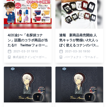
4/2(金)〜「名探偵コナ
速報 新商品発売開始 人
ン」話題のコラボ商品が当
気キャラが勢揃い♪大人っ
たる!! Twitterフォロー&
ぽく使えるコナンのパスケ
リツイートキャンペーン開
ース＆マルチポーチ
2021-03-31 19:10
2021-03-30 19:50
催【スイーツショップ Lad
株式会社クインビーガーデン
パーフェクト・ワールド株式会社
y Bear】