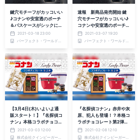
鍵穴モチーフがカッコいい
速報 新商品発売開始 鍵
♪コナンや安室透のポーチ
穴モチーフがカッコいい♪
＆パスケースがシックに登
コナンや安室透のポーチ＆
場
パスケースがシックに登場
2021-03-18 23:00
2021-03-07 19:20
パーフェクト・ワールド株式会社
パーフェクト・ワールド株式会社
【3月4日(木)いよいよ通
『名探偵コナン』赤井や灰
販スタート！】『名探偵コ
原、犯人も登場！？本格コ
ナン』本格コラボチョコレ
ラボチョコレート第2弾、
ート第2弾。ショコラティ
発売決定！ ショコラティ
2021-03-03 12:00
2021-02-08 12:10
エ手作りの「プロファイリ
エ手作りの「プロファイリ
株式会社クインビーガーデン
株式会社クインビーガーデン