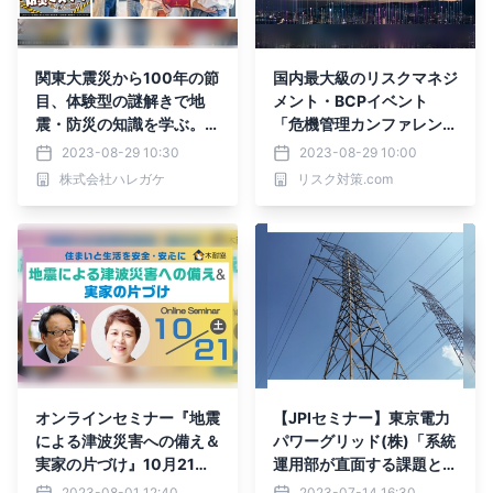
関東大震災から100年の節
国内最大級のリスクマネジ
目、体験型の謎解きで地
メント・BCPイベント
震・防災の知識を学ぶ。商
「危機管理カンファレン
業施設や自治体向けのパッ
ス」2023秋を9月に開催
2023-08-29 10:30
2023-08-29 10:00
ケージサービスの販促強化
株式会社ハレガケ
リスク対策.com
を実施
オンラインセミナー『地震
【JPIセミナー】東京電力
による津波災害への備え＆
パワーグリッド(株)「系統
実家の片づけ』10月21日
運用部が直面する課題とそ
（土）に開催
の対応」9月4日(月)開催
2023-08-01 12:40
2023-07-14 16:30