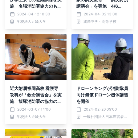
施 名張消防署協力のも
講演会」を実施 4/6
と、災害時の対応を総合的
（土）11：30～12：20
2024-04-12 10:30
2024-04-02 13:00
に学ぶ
校舎にて実施
学校法人近畿大学
麗澤中学・高等学校
近大附属福岡高校 看護専
ドローンキングが消防隊員
攻科が「救命講習会」を実
向け無償ドローン機体講習
施 飯塚消防署の協力のも
を開催
と、応急手当の知識と技術
2024-03-07 14:00
2024-02-26 09:00
を身につける
学校法人近畿大学
一般社団法人日本障害者就労支援協会