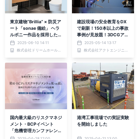
東京建物“Brillia” × 防災ア
建設現場の安全教育をDX
ート「sonae 備絵」 ヘラ
で刷新！150本以上の事故
ルボニー作品を採用した特
事例が見放題！3DCGアニ
別モデルを販売中！
メだから未経験者・新人・
2025-06-10 14:11
2025-05-14 13:17
外国人の方へも伝わりやす
株式会社ドリームホールディングス
株式会社アクトエンジニアリング
い！「アクビィ」提供開始
国内最大級のリスクマネジ
港湾工事現場での実証実験
メント・BCPイベント
を開始しました
「危機管理カンファレン
ス」2025春を5月に開催
2025-04-28 12:00
2025-04-21 13:00