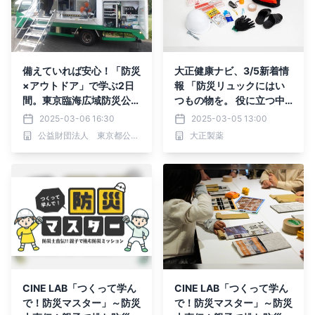
備えていれば安心！「防災
大正健康ナビ、3/5新着情
×アウトドア」で学ぶ2日
報 「防災リュックにはい
間。東京臨海広域防災公園
つもの物を。 役に立つ中
で「東京防災DAYS202
身はコレ！」
2025-03-06 16:30
2025-03-05 13:00
5」3/8(土)・9(日)開催
公益財団法人 東京都公園協会
大正製薬
CINE LAB「つくって学ん
CINE LAB「つくって学ん
で！防災マスター」～防災
で！防災マスター」～防災