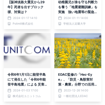
【阪神淡路大震災から29
幼稚園児が身を守る判断力
年】死者を出すブロック
を養う「地震避難訓練」を
塀、対策は？
実施 強い地震等の緊急時
に備えて対応能力を図る
2024-01-17 14:10
2024-01-11 14:00
Polimill株式会社
学校法人近畿大学
令和6年1月1日に能登半島
EDAC監修の「HecｰEy
にて発生した「令和6年能
e」、「防災・鳥獣害対
登半島地震」による 災害
策・農業」分野での活用セ
へのご支援について
ミナーが鹿児島県東串良町
2024-01-03 17:00
2023-12-26 14:00
にて開催
株式会社ユニットコム
一般社団法人EDAC