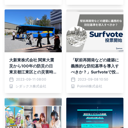
ドローンの映像伝送に遠隔
情報共有システム「Hec-E
ye（ヘックアイ）」を活
用いただきました。
大新東株式会社 関東大震
「駅前再開発などの建築に
災から100年の防災の日
義務的な防犯基準を導入す
東京都江東区との災害時協
べきか？」Surfvoteで投
力協定に基づく水害時事前
票開始
2023-09-11 08:00
2023-09-08 10:50
避難訓練（バス移送）の実
シダックス株式会社
Polimill株式会社
証実験に協力