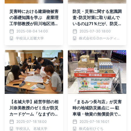
災害時における建築物被害
防災・災害に関する意識調
の基礎知識を学ぶ 産業理
査-防災対策に取り組んで
工学部教授が田川地区消防
いるのは71％だが、防災
本部で講義
の家計予算は1万円未満が
2025-08-04 14:00
2025-07-30 18:00
多数-
学校法人近畿大学
株式会社G.Oホールディングス
【名城大学】経営学部の相
「まるみつ長与店」が災害
川奈美教授のゼミ生が防災
時の地域防災拠点に ― 駐
カードゲーム「なまずの学
車場・物資の無償提供で長
校」とSOMPO流「逃げ地
与町と協定締結
2025-07-18 18:00
2025-07-16 16:01
図」づくりを体験
学校法人 名城大学
株式会社ひぐち