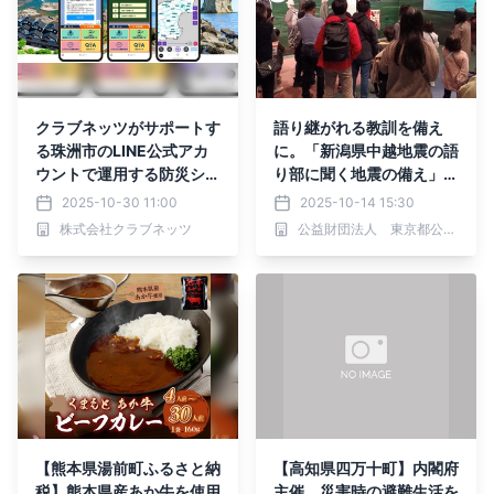
クラブネッツがサポートす
語り継がれる教訓を備え
る珠洲市のLINE公式アカ
に。「新潟県中越地震の語
ウントで運用する防災シス
り部に聞く地震の備え」東
テムがNHKの豪雨災害番
京臨海広域防災公園で10/
2025-10-30 11:00
2025-10-14 15:30
組で紹介
19(日)開催
株式会社クラブネッツ
公益財団法人 東京都公園協会
【熊本県湯前町ふるさと納
【高知県四万十町】内閣府
税】熊本県産あか牛を使用
主催。災害時の避難生活を