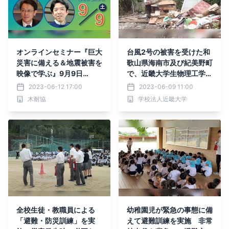
オンラインセミナー『巨大
台風2号の被害を受けた和
災害に備える＆地震被害を
歌山県海南市及び紀美野町
映像で学ぶ』9月9日
で、近畿大学生物理工学生
（土）に開催
と教職員がボランティア活
2023-06-12 17:00
2023-06-09 11:00
動に参加
木耐協
学校法人近畿大学
全校生徒・教職員による
幼稚園児が緊急の事態に備
「避難・防災訓練」を実
えて避難訓練を実施 非常