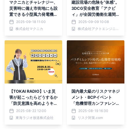
マクニカとチャレナジー、
建設現場の危険を“体感”。
災害時に備え市街地にも設
3DCG安全教育「アクビ
置できる小型風力発電機の
ィ」が全国労働衛生週間準
普及加速に向けて 事業提
備月間に合わせて特別キャ
2025-09-18 11:00
2025-09-09 10:08
携を開始
ンペーン開始
株式会社マクニカ
株式会社アクトエンジニアリング
【TOKAI RADIO】いま災
国内最大級のリスクマネジ
害が起こったらどうするか
メント・BCPイベント
「防災意識を高めようキャ
「危機管理カンファレン
ンペーン」8月31日(日)に
ス」2025秋を9月に開催
2025-08-22 12:00
2025-08-19 16:30
特別番組を放送
東海ラジオ放送株式会社
リスク対策.com