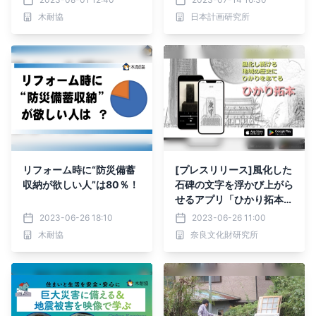
木耐協
日本計画研究所
リフォーム時に“防災備蓄
[プレスリリース]風化した
収納が欲しい人”は80％！
石碑の文字を浮かび上がら
せるアプリ「ひかり拓本」
を奈良文化財研究所がリリ
2023-06-26 18:10
2023-06-26 11:00
ース
木耐協
奈良文化財研究所