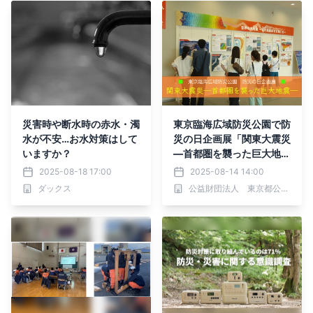
災害時や断水時の赤水・濁
東京臨海広域防災公園で防
水が不安…お水対策はして
災の日企画展「関東大震災
いますか？
―首都圏を襲った巨大地震
―」８/19（火）から開催
2025-08-18 17:00
2025-08-14 14:00
ダックス
公益財団法人 東京都公園協会