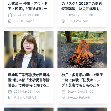
ル電源 ー 停電・アウトド
のリスクと2025年の課題
ア・節電など用途多彩 ー
特別講演 防災庁構想を機
に考える日本の危機管理
2024-12-19 11:00
2024-12-18 10:30
NIQ/GfK Japan
リスク対策.com
産業理工学部教授が田川地
神戸・多井畑の里山で親子
区消防本部「土砂災害等講
一緒に体験 『防災キャン
習会」で災害時における建
プ！災害でもしものときに
築物被害に関する講義とワ
生き抜く力＜ファイヤー編
2024-12-05 14:00
2024-12-03 11:00
ークショップを実施
＞』12月7日に開催
学校法人近畿大学
オーエス株式会社