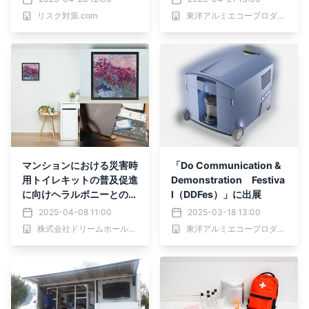
リスク対策.com
東洋アルミエコープロダクツ株式会社 みらい事業推進チーム
マンションにおける災害時
「Do Communication &
用トイレキットの普及促進
Demonstration Festiva
に向けヘラルボニーとの協
l（DDFes）」に出展
業によるBrilliaオリジナル
2025-04-08 11:00
2025-03-18 13:00
防災商品を販売
株式会社ドリームホールディングス
東洋アルミエコープロダクツ株式会社 みらい事業推進チーム