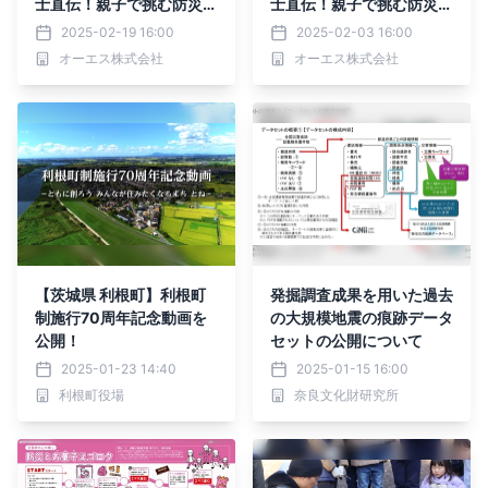
士直伝！親子で挑む防災ミ
士直伝！親子で挑む防災ミ
ッション～ ワークショッ
ッション～ ワークショッ
2025-02-19 16:00
2025-02-03 16:00
プ開催
プ開催
オーエス株式会社
オーエス株式会社
【茨城県 利根町】利根町
発掘調査成果を用いた過去
制施行70周年記念動画を
の大規模地震の痕跡データ
公開！
セットの公開について
2025-01-23 14:40
2025-01-15 16:00
利根町役場
奈良文化財研究所