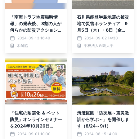
「南海トラフ地震臨時情
石川県能登半島地震の被災
報」の発表後、 8割の人が
地で災害ボランティア 9
何らかの防災アクションを
月5日（木）・6日（金）
とった（アンケート回答）
の2日間、近大生が輪島市
2024-09-13 16:40
2024-09-02 14:30
内で活動
木耐協
学校法人近畿大学
『住宅の耐震化 ＆ ペット
清澄庭園「防災展～震災教
防災』オンラインセミナー
訓から学ぶ～」を開催しま
を2024年10月26日
す（8/24～9/1）
（土）に開催します
2024-09-01 10:00
2024-08-15 14:00