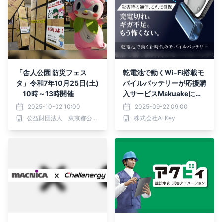
「舎人公園 防災フェス
乾電池で動くWi-Fi搭載モ
タ」令和7年10月25日(土)
バイルバッテリーが応援購
10時～13時開催
入サービスMakuakeにて
販売開始！
2025-10-02 10:00
2025-09-22 09:00
公益財団法人 東京都公園協会
株式会社A-Key