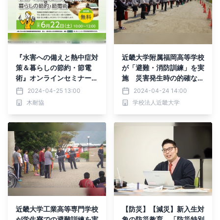
『水害への備えと熱中症対
近畿大学附属福岡高等学校
策＆暮らしの節約・節電
が「避難・消防訓練」を実
術』オンラインセミナーを
施 災害発生時の的確な判
2024年6月22日（土）に
断力や安全に避難する能力
2024-04-25 13:00
2024-04-24 14:00
開催します
を養う
木耐協
学校法人近畿大学
近畿大学工業高等専門学校
【防災】【減災】新入生対
が学生寮での避難訓練を実
象の防災教育 「防災特別