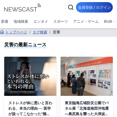
会員登録 / ログイン
新着
地域検索
エンタメ
スポーツ
アニメ・ゲーム
BtoB
トップページ
/
タグ検索
/
災害
災害
の最新ニュース
ストレスが体に悪いと言わ
東京臨海広域防災公園でパ
れる、本当の理由── 医学
ネル展「北海道南西沖地震
が扱ってこなかった"睡眠
―奥尻島を襲った大津波