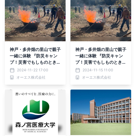
神戸・多井畑の里山で親子
神戸・多井畑の里山で親子
一緒に体験 『防災キャン
一緒に体験 『防災キャン
プ！災害でもしものときに
プ！災害でもしものときに
生き抜く力＜ファイヤー編
生き抜く力＜ファイヤー編
2024-11-22 17:00
2024-11-15 11:00
＞』12月7日に開催
＞』12月7日に開催
オーエス株式会社
オーエス株式会社