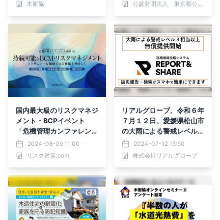
木耐協
公益財団法人 東京都公園協会
国内最大級のリスクマネジ
リアルグローブ、令和６年
メント・BCPイベント
７月１２日、愛媛県松山市
「危機管理カンファレン
の大雨による警戒レベル５
ス」2024秋を9月に開催
の発令にともない、被害状
2024-08-09 11:00
2024-07-12 15:50
況の報告を共有できる「現
リスク対策.com
株式会社リアルグローブ
場情報投稿システム REPO
RT＆SHARE（レポートア
ンドシェア）」を、被災し
た地域の自治体に無償で提
供