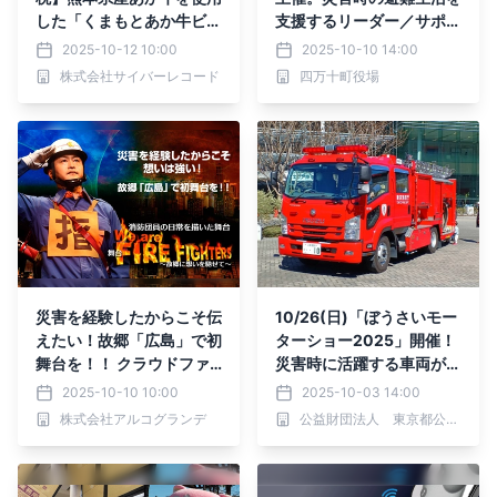
した「くまもとあか牛ビー
支援するリーダー／サポー
フカレー 4人前～ 選べる
ター研修を実施！
2025-10-12 10:00
2025-10-10 14:00
内容量」が受付中！
株式会社サイバーレコード
四万十町役場
災害を経験したからこそ伝
10/26(日)「ぼうさいモー
えたい！故郷「広島」で初
ターショー2025」開催！
舞台を！！ クラウドファ
災害時に活躍する車両が大
ンディングを開始
集合！東京臨海広域防災公
2025-10-10 10:00
2025-10-03 14:00
園
株式会社アルコグランデ
公益財団法人 東京都公園協会