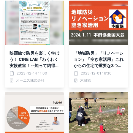
映画館で防災を楽しく学ぼ
「地域防災」「リノベーシ
う！ CINE LAB「わくわく
ョン」「空き家活用」これ
実験教室！～知って納得、
からの住宅で重要な3つの
災害の仕組み〜」 2024年
テーマでセミナーを開催
2023-12-14 11:00
2023-12-01 16:30
1月14日（日）ＯＳシネマ
オーエス株式会社
木耐協
ズ神戸ハーバーランドにて
開催！