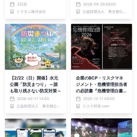
中の呼吸環境"を解明した
―」6/30（火）から開催
3日前
2026-06-29 09:00
新知見。
トラタニ株式会社
公益財団法人 東京都公園協会
【2/22（日）開催】水元
企業のBCP・リスクマネ
公園「防災まつり」 ～誰
ジメント・危機管理担当者
も取り残さない防災対策～
の必読書『危機管理白書2
026』いよいよ発刊
2026-02-17 14:00
2025-12-11 09:00
公益財団法人 東京都公園協会
リスク対策.com