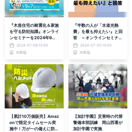
『木造住宅の耐震化＆家族
『半数の人が「水道光熱
を守る防犯知識』オンライ
費」を最も抑えたい』と回
ンセミナーを2024年9月7
答 ～オンラインセミナー
日（土）に開催します
②の参加者にアンケート
2024-07-08 15:40
2024-07-05 15:00
を実施～
木耐協
木耐協
【累計10万個販売】Amaz
【加計学園】災害時の代替
onで限定タイムセール実
警備本部訓練 岡山西署が
施中！万が一の備えに防災
加計学園で実施