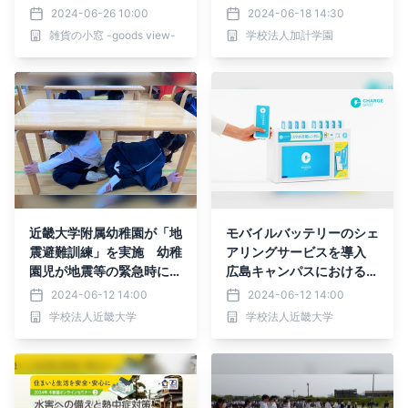
ヘルメットをお得に手に入
2024-06-26 10:00
2024-06-18 14:30
れよう
雑貨の小窓 -goods view-
学校法人加計学園
近畿大学附属幼稚園が「地
モバイルバッテリーのシェ
震避難訓練」を実施 幼稚
アリングサービスを導入
園児が地震等の緊急時に備
広島キャンパスにおける学
えて身を守る行動を身につ
生の利便性向上と災害対策
2024-06-12 14:00
2024-06-12 14:00
ける
強化を目指す
学校法人近畿大学
学校法人近畿大学