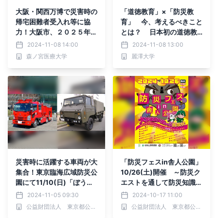
大阪・関西万博で災害時の
「道徳教育」×「防災教
帰宅困難者受入れ等に協
育」 今、考えるべきこと
力！大阪市、２０２５年日
とは？ 日本初の道徳教
本国際博覧会協会と協定を
育に特化した大学院 学校
2024-11-08 14:00
2024-11-08 13:00
締結
教育研究科による 道徳
森ノ宮医療大学
麗澤大学
教育学セミナー 12月15
日(日) オンライン開催
災害時に活躍する車両が大
「防災フェスin舎人公園」
集合！東京臨海広域防災公
10/26(土)開催 ～防災ク
園にて11/10(日)「ぼうさ
エストを通して防災知識を
いモーターショー2024」
身につけよう～
2024-11-05 09:30
2024-10-17 11:00
開催！
公益財団法人 東京都公園協会
公益財団法人 東京都公園協会