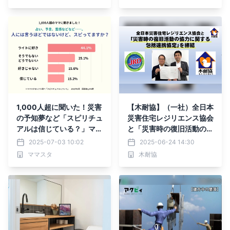
1,000人超に聞いた！災害
【木耐協】（一社）全日本
の予知夢など「スピリチュ
災害住宅レジリエンス協会
アルは信じている？」ママ
と「災害時の復旧活動の協
スタセレクトが調査【ママ
力に関する包括連携協定」
2025-07-03 10:02
2025-06-24 14:30
スタアンケート】
を締結
ママスタ
木耐協