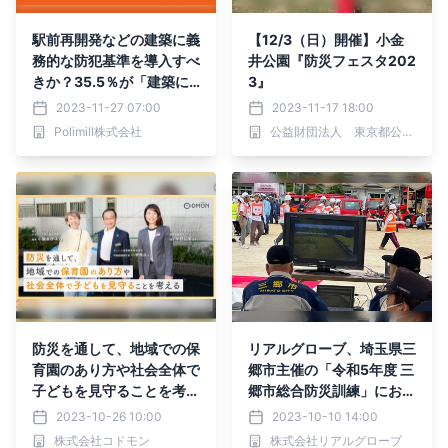
駅前再開発などの建築に義
【12/3（日）開催】小金
務的な防犯基準を導入すべ
井公園『防災フェスタ202
きか？35.5％が「建築に
3』
防犯への配慮を義務付ける
2023-11-27 07:00
2023-11-17 18:00
法律を制定すべき」と回
Polimill株式会社
公益財団法人 東京都公園協会
答。「長期的な視点で地域
の安全と発展に寄与する」
などのコメントが寄せられ
た。
防災を通して、地域での保
リアルグローブ、埼玉県三
育園のあり方や社会全体で
郷市主催の「令和5年度 三
子どもを見守ることを考え
郷市総合防災訓練」におい
る
て、ドローンスクールジャ
2023-10-26 10:00
2023-10-10 14:00
パン埼玉三郷校が操縦する
株式会社コドモン
株式会社リアルグローブ