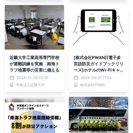
近畿大学工業高等専門学校
[株式会社PWAN][電子多
が避難訓練を実施 南海ト
言語防災ガイドブックリリ
ラフ地震等の災害に備える
ース]ホテルのWi-Fiキャ
プティブポータルに災害時
2024-10-09 10:30
2024-09-27 11:24
の防災マニュアルを電子多
学校法人近畿大学
株式会社PWAN
言語防災ガイドブックとし
て導入