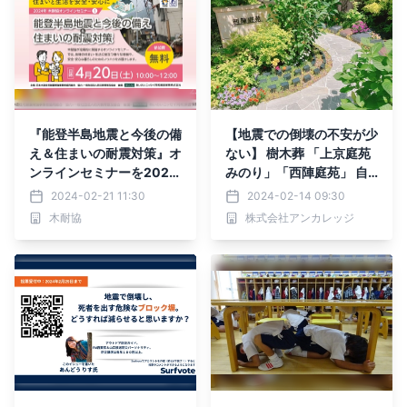
『能登半島地震と今後の備
【地震での倒壊の不安が少
え＆住まいの耐震対策』オ
ない】 樹木葬 「上京庭苑
ンラインセミナーを2024
みのり」「西陣庭苑」 自
年4月20日（土）に開催し
由見学会開催
2024-02-21 11:30
2024-02-14 09:30
ます
木耐協
株式会社アンカレッジ