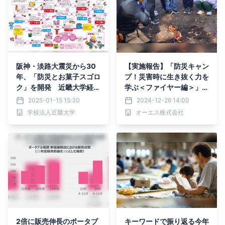
阪神・淡路大震災から30
【実施報告】「防災キャン
年、「防災とお菓子スゴロ
プ！災害時に生き抜く力を
ク」を開発 近畿大学経営
学ぶ＜ファイヤー編＞」
学部田口ゼミと株式会社
神戸・多井畑交流広場で親
2025-01-15 15:30
2024-12-26 14:00
明治 関西支社のコラボ企
子参加型の体験イベントを
学校法人近畿大学
オーエス株式会社
画
実施しました
2倍に販売伸長のポータブ
キーワードで振り返る今年