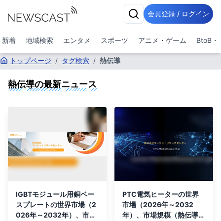
会員登録 / ログイン
新着
地域検索
エンタメ
スポーツ
アニメ・ゲーム
BtoB
トップページ
/
タグ検索
/
熱伝導
熱伝導
の最新ニュース
IGBTモジュール用銅ベー
PTC電気ヒーターの世界
スプレートの世界市場（2
市場（2026年～2032
026年～2032年）、市場
年）、市場規模（熱伝導、