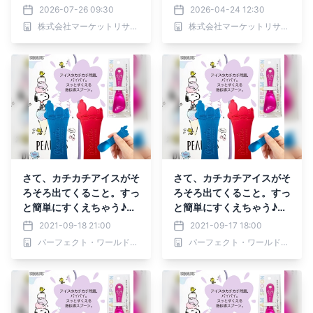
規模（銅製ピンフィンベー
対流熱伝達、放射熱伝
2026-07-26 09:30
2026-04-24 12:30
スプレート、銅製フラット
達）・分析レポートを発表
株式会社マーケットリサーチセンター
株式会社マーケットリサーチセンター
ベースプレート）・分析レ
ポートを発表
さて、カチカチアイスがそ
さて、カチカチアイスがそ
ろそろ出てくること。すっ
ろそろ出てくること。すっ
と簡単にすくえちゃう♪ス
と簡単にすくえちゃう♪ス
ヌーピーのアイスクリーム
ヌーピーのアイスクリーム
2021-09-18 21:00
2021-09-17 18:00
スプーンたちで解決。
スプーンたちで解決。
パーフェクト・ワールド株式会社
パーフェクト・ワールド株式会社