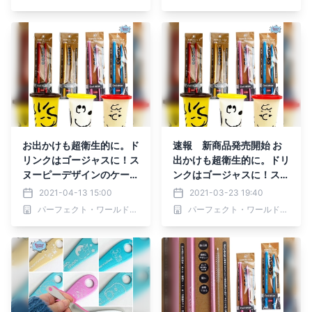
お出かけも超衛生的に。ド
速報 新商品発売開始 お
リンクはゴージャスに！ス
出かけも超衛生的に。ドリ
ヌーピーデザインのケース
ンクはゴージャスに！スヌ
付きアルミ製ストローに新
ーピーデザインのケース付
2021-04-13 15:00
2021-03-23 19:40
色。
きアルミ製ストローに新
パーフェクト・ワールド株式会社
パーフェクト・ワールド株式会社
色。