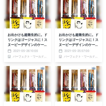
お出かけも超衛生的に。ド
お出かけも超衛生的に。ド
リンクはゴージャスに！ス
リンクはゴージャスに！ス
ヌーピーデザインのケース
ヌーピーデザインのケース
付きアルミ製ストローに新
付きアルミ製ストローに新
2021-05-26 10:00
2021-05-25 07:00
色。
色。
パーフェクト・ワールド株式会社
パーフェクト・ワールド株式会社