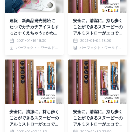
速報 新商品発売開始 こ
安全に。清潔に。持ち歩く
たつでカチカチアイスもす
ことができるスヌーピーの
っとすくえちゃう♫かわい
アルミストローがエコで隠
い嘘やこうペンちゃん、く
れたヒット商品に。
2021-01-16 19:30
2021-01-04 13:00
まのがっこうなどツボを抑
パーフェクト・ワールド株式会社
パーフェクト・ワールド株式会社
えたキャラ展開のアイスク
リームスプーンが新章突
入！
安全に。清潔に。持ち歩く
安全に。清潔に。持ち歩く
ことができるスヌーピーの
ことができるスヌーピーの
アルミストローがエコで隠
アルミストローがエコで隠
れたヒット商品に。
れたヒット商品に。
2021-01-03 11:30
2020-12-30 22:00