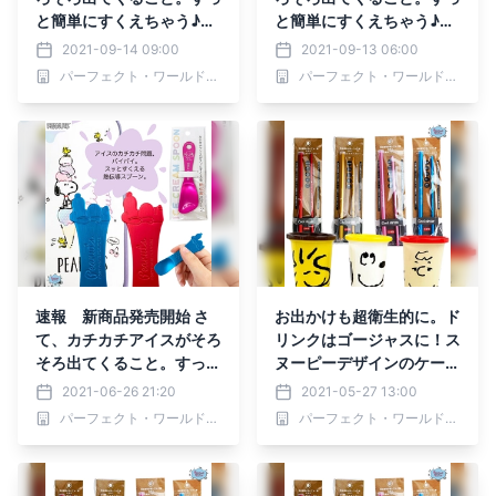
と簡単にすくえちゃう♪ス
と簡単にすくえちゃう♪ス
ヌーピーのアイスクリーム
ヌーピーのアイスクリーム
2021-09-14 09:00
2021-09-13 06:00
スプーンたちで解決。
スプーンたちで解決。
パーフェクト・ワールド株式会社
パーフェクト・ワールド株式会社
速報 新商品発売開始 さ
お出かけも超衛生的に。ド
て、カチカチアイスがそろ
リンクはゴージャスに！ス
そろ出てくること。すっと
ヌーピーデザインのケース
簡単にすくえちゃう♪スヌ
付きアルミ製ストローに新
2021-06-26 21:20
2021-05-27 13:00
ーピーのアイスクリームス
色。
パーフェクト・ワールド株式会社
パーフェクト・ワールド株式会社
プーンたちで解決。