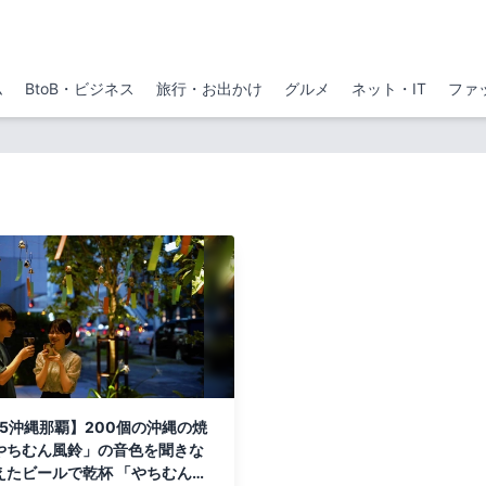
ム
BtoB・ビジネス
旅行・お出かけ
グルメ
ネット・IT
ファ
O5沖縄那覇】200個の沖縄の焼
やちむん風鈴」の音色を聞きな
えたビールで乾杯 「やちむんビ