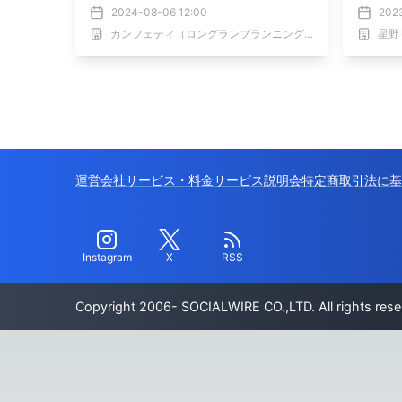
アベー
2024-08-06 12:00
202
6月1日
カンフェティ（ロングランプランニング株式会社）
星野
運営会社
サービス・料金
サービス説明会
特定商取引法に基
Instagram
X
RSS
Copyright 2006- SOCIALWIRE CO.,LTD. All rights rese