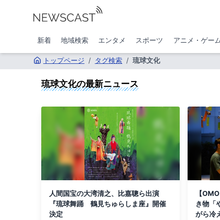
新着
地域検索
エンタメ
スポーツ
アニメ・ゲー
トップページ
/
タグ検索
/
琉球文化
琉球文化
の最新ニュース
人間国宝の大湾清之、比嘉聰ら出演
【OM
『琉球舞踊 鶴見ちゅらしま座』開催
き物「
決定
がら冷