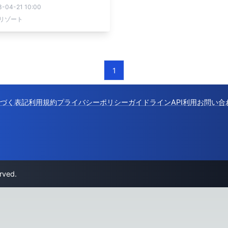
ス」今年も開催｜期間：2022年
3-04-21 10:00
〜8月31日
リゾート
1
づく表記
利用規約
プライバシーポリシー
ガイドライン
API利用
お問い合
rved.