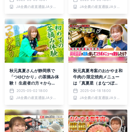
が 静岡の茶畑で青空クッ
JA全農の産直通販JAタウン
JA全農の産直通販JAタウン
キング！
秋元真夏さんが静岡県で
秋元真夏考案のおかやま和
「つゆひかり」の茶摘み体
牛肉の 限定焼肉メニュー
験！ 生産者の方々から
は「真夏星（まなつぼ
「お茶」の淹れ方も学びま
し）」！ 岡山そだちの制
2025-05-02 18:00
2025-04-18 18:00
した！
服を着て実際に店頭でおす
JA全農の産直通販JAタウン
JA全農の産直通販JAタウン
すめしてきました！