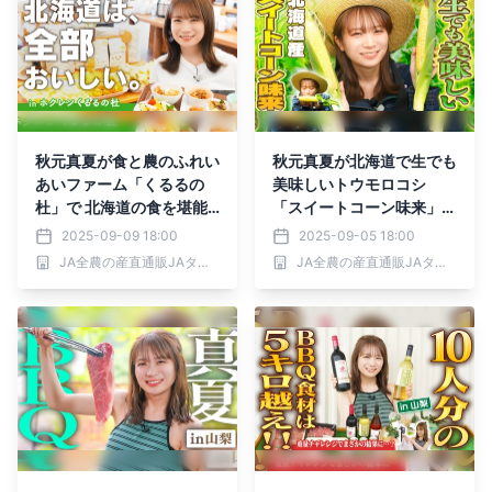
秋元真夏が食と農のふれい
秋元真夏が北海道で生でも
あいファーム「くるるの
美味しいトウモロコシ
杜」で 北海道の食を堪能
「スイートコーン味来」を
しました！
収穫！
2025-09-09 18:00
2025-09-05 18:00
JA全農の産直通販JAタウン
JA全農の産直通販JAタウン