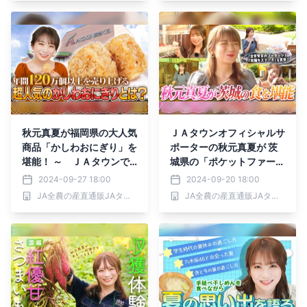
秋元真夏が福岡県の大人気
ＪＡタウンオフィシャルサ
商品「かしわおにぎり」を
ポーターの秋元真夏が 茨
堪能！ ～ ＪＡタウンで
城県の「ポケットファーム
も好評発売中 ～
どきどき」で おいしい農
2024-09-27 18:00
2024-09-20 18:00
畜産物をお買い物！
JA全農の産直通販JAタウン
JA全農の産直通販JAタウン