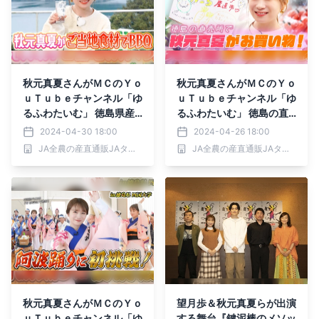
秋元真夏さんがＭＣのＹｏ
秋元真夏さんがＭＣのＹｏ
ｕＴｕｂｅチャンネル「ゆ
ｕＴｕｂｅチャンネル「ゆ
るふわたいむ」 徳島県産
るふわたいむ」 徳島の直
食材でバーベキューを堪能
売所で新鮮な野菜を購入！
2024-04-30 18:00
2024-04-26 18:00
～ 産地直送通販サイト
直筆の手書きPOPも作成
JA全農の産直通販JAタウン
JA全農の産直通販JAタウン
「ＪＡタウン」の番組を配
～ 産地直送通販サイト
信中！ ～
「ＪＡタウン」の番組を配
信中！ ～
秋元真夏さんがＭＣのＹｏ
望月歩＆秋元真夏らが出演
ｕＴｕｂｅチャンネル「ゆ
する舞台『鍵泥棒のメソッ