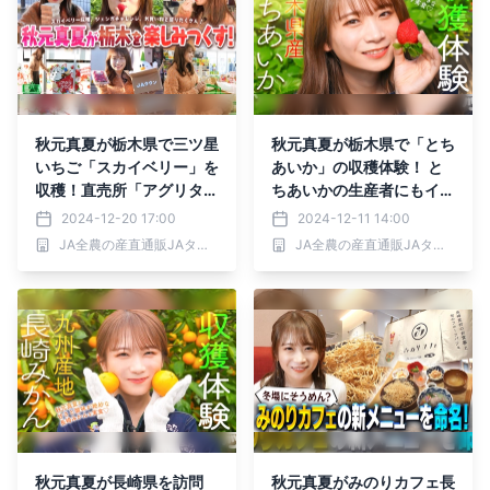
秋元真夏が栃木県で三ツ星
秋元真夏が栃木県で「とち
いちご「スカイベリー」を
あいか」の収穫体験！ と
収穫！直売所「アグリタウ
ちあいかの生産者にもイン
ン」で地元の農産物のお買
タビュー！
2024-12-20 17:00
2024-12-11 14:00
い物も！
JA全農の産直通販JAタウン
JA全農の産直通販JAタウン
秋元真夏が長崎県を訪問
秋元真夏がみのりカフェ長