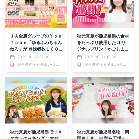
ＪＡ全農グループのＹｏｕ
秋元真夏が鹿児島県の食材
Ｔｕｂｅ「ゆるふわちゃん
をたっぷり使用した オリ
ねる」が 登録者数１００
ジナルプリン「かごしまの
万人突破！ＪＡタウンで記
宝箱プリン」を取材！ Ｊ
2025-10-22 17:00
2025-10-21 18:00
念ＢＯＸを限定販売！ ～
Ａタウンでも販売開始！
JA全農の産直通販JAタウン
JA全農の産直通販JAタウン
様々なテーマで食と農の魅
力を伝える～
秋元真夏が鹿児島県でＪＡ
秋元真夏が鹿児島名物「南
タウンクッキング！ マロ
国白くま」の 製造工場へ