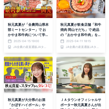
秋元真夏が「全農岡山県本
秋元真夏が飲食店舗「和牛
部ミートセンター」で お
焼肉 岡山そだち」で 絶品
かやま和牛肉について学
の「おかやま和牛肉」を堪
ぶ！ 新メニューで使用す
能！
2025-04-15 19:00
2025-04-11 18:15
るお肉選びとたれ開発に挑
JA全農の産直通販JAタウン
JA全農の産直通販JAタウン
戦
秋元真夏が大分県のお酒
ＪＡタウンオフィシャルサ
「かぼすハイボール」や
ポーター秋元真夏さんが出