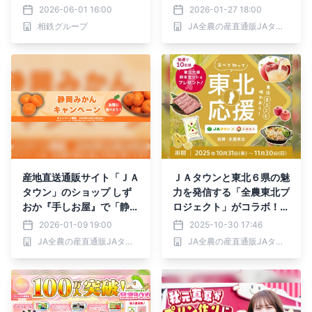
ーン・キャプテン秋元真夏
リーズを開発する兵庫県立
2026-06-01 16:00
2026-01-27 18:00
さんが登場！【相鉄グルー
社高校に中継取材！
相鉄グループ
JA全農の産直通販JAタウン
プ】
産地直送通販サイト「ＪＡ
ＪＡタウンと東北６県の魅
タウン」のショップ しず
力を発信する「全農東北プ
おか『手しお屋』で「静岡
ロジェクト」がコラボ！
みかんキャンペーン」を開
「食べて知って東北応援」
2026-01-09 19:00
2025-10-30 17:46
催！
をテーマに購入者限定「東
JA全農の産直通販JAタウン
JA全農の産直通販JAタウン
北六県絆米セット」プレゼ
ント企画やYouTube番組
「ゆるふわたいむ」で秋元
真夏さんの料理配信を展開