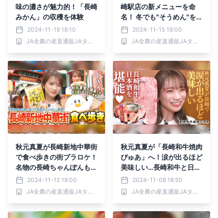
味の濃さが魅力的！「長崎
崎駅店の新メニューを命
みかん」の収穫を体験
名！ 冬でも"そうめん"を
愉しめる新メニューを実
2024-11-19 18:10
2024-11-15 18:00
食！
JA全農の産直通販JAタウン
JA全農の産直通販JAタウン
秋元真夏が長崎新地中華街
秋元真夏が「長崎和牛焼肉
で食べ歩きの街ブラロケ！
ぴゅあ」へ！涙が出るほど
名物の長崎ちゃんぽんも堪
美味しい…長崎和牛と日本
能！
酒を堪能！
2024-11-12 18:00
2024-11-08 18:50
JA全農の産直通販JAタウン
JA全農の産直通販JAタウン