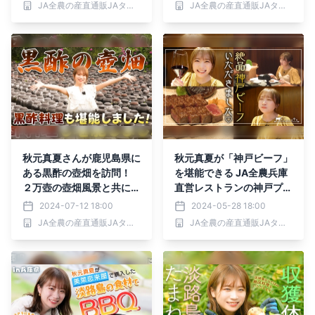
JA全農の産直通販JAタウン
JA全農の産直通販JAタウン
秋元真夏さんが鹿児島県に
秋元真夏が「神戸ビーフ」
ある黒酢の壺畑を訪問！
を堪能できる JA全農兵庫
２万壺の壺畑風景と共に黒
直営レストランの神戸プレ
酢料理を堪能！ ～ＪＡタ
ジール本店でお忍びランチ
2024-07-12 18:00
2024-05-28 18:00
ウンでこだわりの熟成黒酢
JA全農の産直通販JAタウン
JA全農の産直通販JAタウン
を販売中～