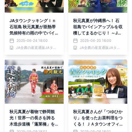
JAタウンクッキングｉｎ
秋元真夏が沖縄県へ！ 石
石垣島 秋元真夏が亜熱帯
垣島でパインアップルを収
気候特有の雨の中でパイン
穫してまるかじり！ ～JA
入り酢豚を調理
タウンで1000円OFFクー
2025-06-24 18:00
2025-06-20 18:00
ポンをプレゼント～
JA全農の産直通販JAタウン
JA全農の産直通販JAタウン
秋元真夏が着物で静岡観
秋元真夏さんが「つゆひか
光！世界一の長さを誇る
り」を使ったお茶料理をつ
木造歩道橋「蓬莱橋」を観
くる！ ＪＡタウンオフィ
光して静岡茶を飲み比べ！
シャルサポーター秋元真夏
2025-05-09 18:01
2025-05-06 18:01