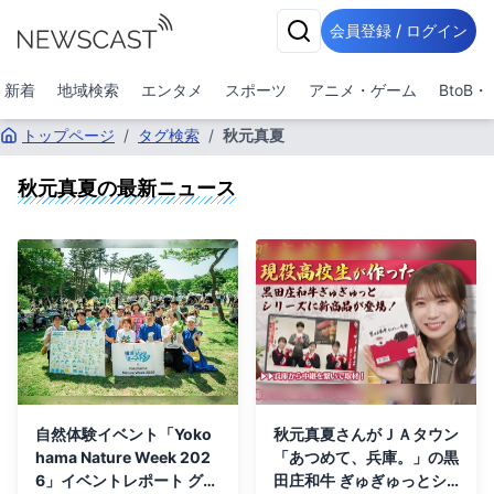
会員登録 / ログイン
新着
地域検索
エンタメ
スポーツ
アニメ・ゲーム
BtoB
トップページ
/
タグ検索
/
秋元真夏
秋元真夏
の最新ニュース
自然体験イベント「Yoko
秋元真夏さんがＪＡタウン
hama Nature Week 202
「あつめて、兵庫。」の黒
6」イベントレポート グリ
田庄和牛 ぎゅぎゅっとシ