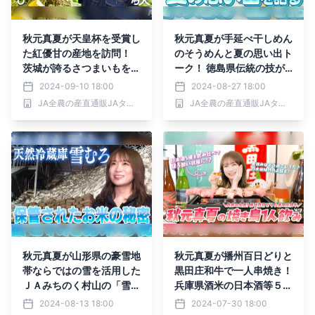
秋元真夏が天皇杯を受賞し
秋元真夏が手延べ干しめん
た紅優甘の産地を訪問！
のそうめんと夏の思い出ト
茨城が誇るさつまいもを収
ーク！ 徳島県伝統の技が
穫！
光る逸品に箸が止まらな
2024-09-10 18:00
2024-08-27 18:00
い！
JA全農の産直通販JAタウン
JA全農の産直通販JAタウン
秋元真夏が山形県の豪雪地
秋元真夏が播州百日どりと
帯ならではの雪を活用した
黒田庄和牛で一人串焼き！
ＪＡみちのく村山の「雪む
兵庫県酒米の日本酒等５種
ろ倉庫」の秘密に迫る！
を飲み比べてほろ酔いまっ
2024-08-13 18:00
2024-07-30 18:00
たりトーク！