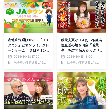
産地直送通販サイト「ＪＡ
秋元真夏がＪＡあいち経済
タウン」とオンラインクレ
連直営の焼き肉店「若葉
ーンゲーム 「ＤＭＭオン
亭」を訪問 旨みたっぷり
クレ」がコラボレーショ
の「みかわ牛」の魅力をお
2024-10-28 17:00
2024-10-15 18:00
ン！ ～「ＪＡタウン祭」
届け！
JA全農の産直通販JAタウン
JA全農の産直通販JAタウン
を開催！～