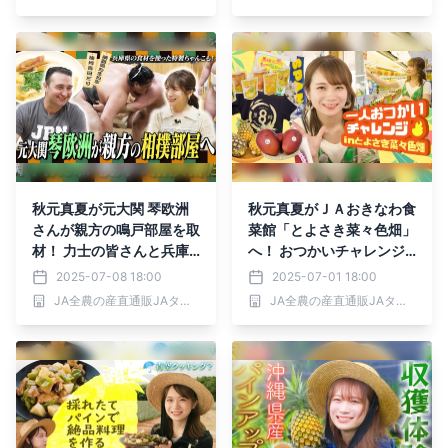
秋元真夏が元大関 琴欧洲
秋元真夏がＪＡおきなわ食
さんが親方の鳴戸部屋を取
菜館「とよさき菜々色畑」
材！ 力士の皆さんと兵庫
へ！ おつかいチャレンジ
の食材を使用した「ちゃん
で沖縄の特産品をお買い
2025-07-08 18:00
2025-07-01 18:00
こ」をいただきます！
物！
JA全農の産直通販JAタウン
JA全農の産直通販JAタウン