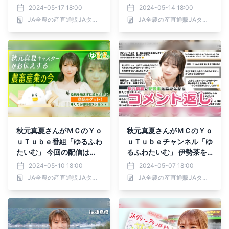
の裏側に密着 ～産地直送
味わいながらほろ酔い気分
2024-05-17 18:00
2024-05-14 18:00
通販サイト「ＪＡタウン」
で質問返し ～産地直送通
JA全農の産直通販JAタウン
JA全農の産直通販JAタウン
の番組を配信中！～
販サイト「ＪＡタウン」の
番組を配信中！～
秋元真夏さんがＭＣのＹｏ
秋元真夏さんがＭＣのＹｏ
ｕＴｕｂｅ番組「ゆるふわ
ｕＴｕｂｅチャンネル「ゆ
たいむ」 今回の配信は
るふわたいむ」 伊勢茶を
「食」と「農」にまつわる
飲みながらコメント返し！
2024-05-10 18:00
2024-05-07 18:00
ニュースをお届けする
～産地直送通販サイト「Ｊ
JA全農の産直通販JAタウン
JA全農の産直通販JAタウン
「ゆるふわタイムズ」！テ
Ａタウン」の番組を配信
ーマは「農福連携」！ ～
中！～
産地直送通販サイト「ＪＡ
タウン」の番組を配信中！
～