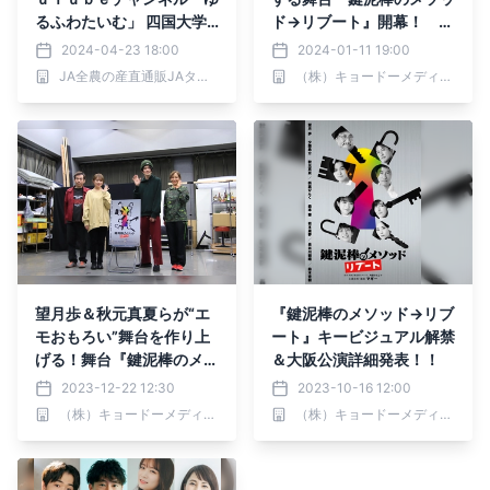
るふわたいむ」 四国大学
ド→リブート』開幕！
の学生が圧巻の演舞！徳島
「心の底から楽しめて笑え
2024-04-23 18:00
2024-01-11 19:00
県で阿波踊りを体験！ ～
て、元気が出る舞台」
JA全農の産直通販JAタウン
（株）キョードーメディアス
産地直送通販サイト「ＪＡ
タウン」の番組を配信中！
～
望月歩＆秋元真夏らが“エ
『鍵泥棒のメソッド→リブ
モおもろい”舞台を作り上
ート』キービジュアル解禁
げる！舞台『鍵泥棒のメソ
＆大阪公演詳細発表！！
ッド→リブート』稽古場取
2023-12-22 12:30
2023-10-16 12:00
材会開催
（株）キョードーメディアス
（株）キョードーメディアス