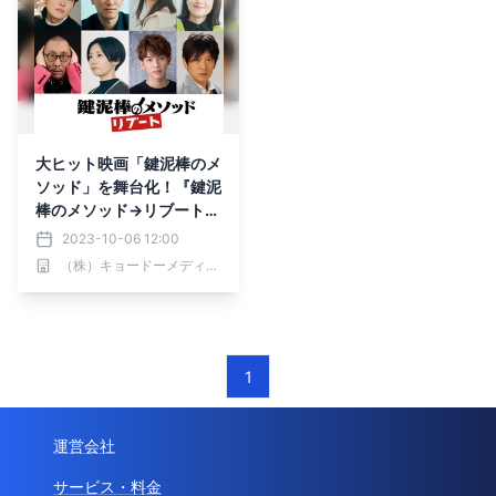
大ヒット映画「鍵泥棒のメ
ソッド」を舞台化！『鍵泥
棒のメソッド→リブート』
全キャスト発表＆東京公演
2023-10-06 12:00
詳細発表！！
（株）キョードーメディアス
1
運営会社
サービス・料金