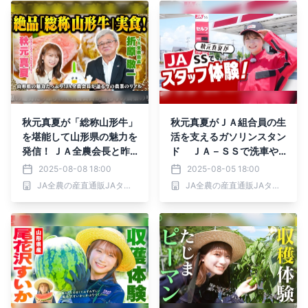
秋元真夏が「総称山形牛」
秋元真夏がＪＡ組合員の生
を堪能して山形県の魅力を
活を支えるガソリンスタン
発信！ ＪＡ全農会長と昨
ド ＪＡ－ＳＳで洗車や
今の農畜産業についても語
給油を体験！
2025-08-08 18:00
2025-08-05 18:00
り合います！
JA全農の産直通販JAタウン
JA全農の産直通販JAタウン