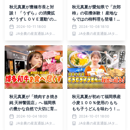
秋元真夏が豊橋市長と対
秋元真夏が愛知県で「次郎
談！ 「うずら」の消費拡
柿」の収穫体験！ 産地な
大”うずＬＯＶＥ運動”の紹
らではの柿料理も登場！秋
介や 農畜産物クイズで大
の味覚をたっぷりお届け
2024-10-11 18:00
2024-10-08 18:10
盛り上がり！
JA全農の産直通販JAタウン
JA全農の産直通販JAタウン
秋元真夏が「焼肉すき焼き
秋元真夏が初めて福岡県産
純 天神警固店」へ 福岡県
小麦１００％使用の もち
の豊かな自然で大切に育て
もち子うどんを味わう！
られた 「博多和牛」を味
長年愛される美味しさの秘
2024-10-04 18:00
2024-10-01 18:00
わい尽くす！
密とは！？
JA全農の産直通販JAタウン
JA全農の産直通販JAタウン