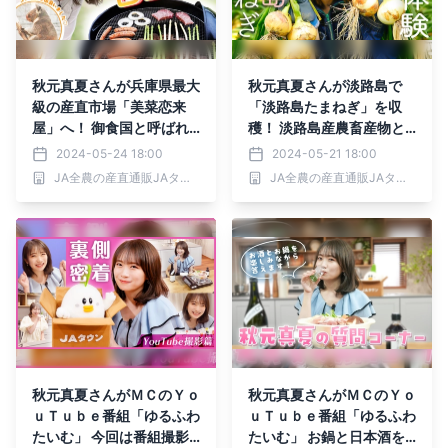
秋元真夏さんが兵庫県最大
秋元真夏さんが淡路島で
級の産直市場「美菜恋来
「淡路島たまねぎ」を収
屋」へ！ 御食国と呼ばれ
穫！ 淡路島産農畜産物と
た淡路島の“ほんまもん”の
生産者の魅力がたっぷりの
2024-05-24 18:00
2024-05-21 18:00
食材を食べつくすBBQ
ＹｏｕＴｕｂｅ番組ゆるふ
JA全農の産直通販JAタウン
JA全農の産直通販JAタウン
わたいむの兵庫ロケ編！
秋元真夏さんがＭＣのＹｏ
秋元真夏さんがＭＣのＹｏ
ｕＴｕｂｅ番組「ゆるふわ
ｕＴｕｂｅ番組「ゆるふわ
たいむ」 今回は番組撮影
たいむ」 お鍋と日本酒を