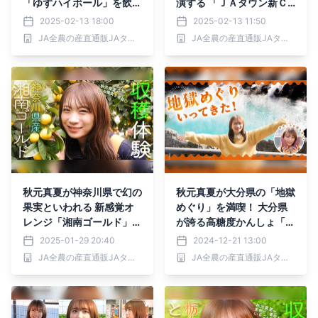
「ゆずハイボール」を飲み
演する 「ＪＡタウン新Ｃ
ながら番組スタッフからの
Ｍ」を２月１３日から放送
2025-02-13 18:00
2025-02-13 11:50
タレコミについて話し合
開始 ～対象商品２０％OF
JA全農の産直通販JAタウン
JA全農の産直通販JAタウン
う！
Fの「年度末大決算セー
ル」もスタート！～
秋元真夏が神奈川県で幻の
秋元真夏が大分県の「地獄
果実といわれる 新感覚オ
めぐり」を満喫！ 大分県
レンジ「湘南ゴールド」を
が誇る高糖度かんしょ「甘
収穫！
太くん」の焼き芋自販機も
2025-01-29 20:40
2024-12-21 13:00
発見！
JA全農の産直通販JAタウン
JA全農の産直通販JAタウン