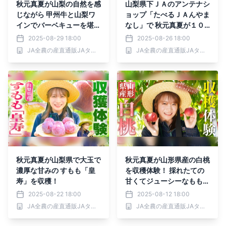
秋元真夏が山梨の自然を感
山梨県下ＪＡのアンテナシ
じながら 甲州牛と山梨ワ
ョップ「たべるＪＡんやま
インでバーベキューを堪
なし」で 秋元真夏が１０
能！
人分のBBQ食材をお買い
2025-08-29 18:00
2025-08-26 18:00
物！
JA全農の産直通販JAタウン
JA全農の産直通販JAタウン
秋元真夏が山梨県で大玉で
秋元真夏が山形県産の白桃
濃厚な甘みの すもも「皇
を収穫体験！ 採れたての
寿」を収穫！
甘くてジューシーなももと
パリッと食感のももを食べ
2025-08-22 18:00
2025-08-12 18:00
比べ！
JA全農の産直通販JAタウン
JA全農の産直通販JAタウン