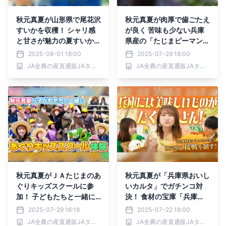
秋元真夏が山形県で尾花沢
秋元真夏が肉厚で歯ごたえ
すいかを収穫！ シャリ感
が良く 苦味も少ない兵庫
と甘さが魅力の夏すいかに
県産の「たじまピーマン」
かぶりつく
を収穫体験！ ＪＡタウン
2025-08-01 18:00
2025-07-29 18:00
で「食べて応援プロジェク
JA全農の産直通販JAタウン
JA全農の産直通販JAタウン
ト」を実施中
秋元真夏がＪＡたじまのあ
秋元真夏が「兵庫県おいし
ぐりキッズスクールに参
いカルタ」でガチンコ対
加！ 子どもたちと一緒に
決！ 食材の宝庫「兵庫
但馬牛のバーベキューを満
県」の「兵庫県認証食品」
2025-07-29 16:18
2025-07-22 18:00
喫！
をいただきます！
JA全農の産直通販JAタウン
JA全農の産直通販JAタウン