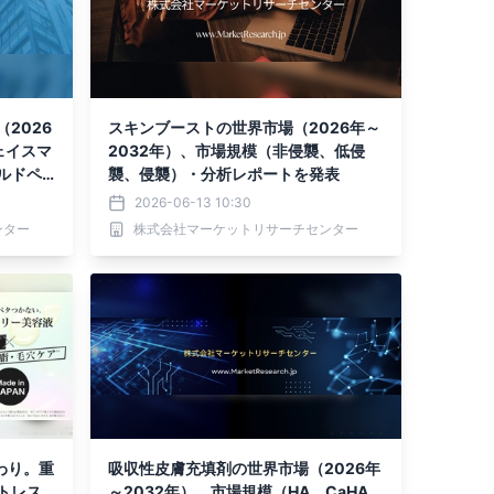
2026
スキンブーストの世界市場（2026年～
ェイスマ
2032年）、市場規模（非侵襲、低侵
ルドペ
襲、侵襲）・分析レポートを発表
タイ
2026-06-13 10:30
タイ
ンター
株式会社マーケットリサーチセンター
毛キャ
わり。重
吸収性皮膚充填剤の世界市場（2026年
トレス
～2032年）、市場規模（HA、CaHA、