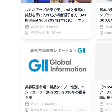
ルミネアーズ治療で美しい歯と最高の
日本の
笑顔を手に入れた小河麻理子さん（Ms.
ンプラン
Brilliant Soul 2024日本代表）、マレ
000万米
ーシアで開催された世界大会でのグラ
美容整
2025-07-18 09:30
2025
ンプリ受賞おめでとう！
医療法人財団 興学会
Pano
美容医療市場：製品タイプ、性別、エ
【202
ンドユーザー別-2025-2030年の世界
ア ク
予測
詰め替
メック
2025-02-04 18:00
202
株式会社グローバルインフォメーション
株式