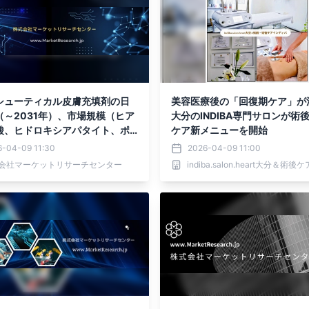
シューティカル皮膚充填剤の日
美容医療後の「回復期ケア」が
（～2031年）、市場規模（ヒア
大分のINDIBA専門サロンが術
酸、ヒドロキシアパタイト、ポ
ケア新メニューを開始
-乳酸）・分析レポートを発表
6-04-09 11:30
2026-04-09 11:00
会社マーケットリサーチセンター