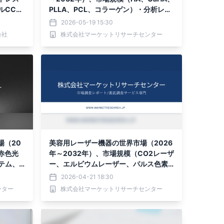
ルCCか
PLLA、PCL、コラーゲン）・分析レポ
：エッセ
ートを発表
2026-05-19 15:30
会社
株式会社マーケットリサーチセンター
場（20
美容用レーザー機器の世界市場（2026
赤色光
年～2032年）、市場規模（CO2レーザ
テム、
ー、エルビウムレーザー、パルス色素
レーザー、IPL（高強度パルス光））・
2026-04-21 18:30
分析レポートを発表
ンター
株式会社マーケットリサーチセンター