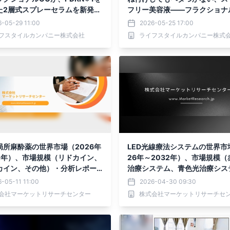
た2層式スプレーセラムを新発
フリー美容液——フラクショナ
ら「APS 3%」※1配合の「RE
-05-29 11:00
2026-05-25 17:00
ンスC」誕生。
フスタイルカンパニー株式会社
ライフスタイルカンパニー株式
局所麻酔薬の世界市場（2026年
LED光線療法システムの世界市
32年）、市場規模（リドカイン、
26年～2032年）、市場規模（
カイン、その他）・分析レポー
治療システム、青色光治療シス
表
その他）・分析レポートを発表
-05-11 11:00
2026-04-30 09:30
会社マーケットリサーチセンター
株式会社マーケットリサーチセ