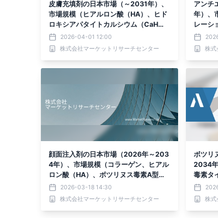
皮膚充填剤の日本市場（～2031年）、
アンチ
市場規模（ヒアルロン酸（HA）、ヒド
年）、
ロキシアパタイトカルシウム（CaH
レーシ
A）、ポリ-L-乳酸）・分析レポートを
2026-04-01 12:00
202
発表
株式会社マーケットリサーチセンター
株式
顔面注入剤の日本市場（2026年～203
ボツリ
4年）、市場規模（コラーゲン、ヒアル
203
ロン酸（HA）、ボツリヌス毒素A型、
毒素タ
ハイドロキシアパタイトカルシウム（C
プB）
2026-03-18 14:30
2026
aHA）、ポリメチルメタクリレートビ
株式会社マーケットリサーチセンター
株式
ーズ（PMMAマイクロスフィア）、ポ
リ-L-乳酸（PLLA））・分析レポート