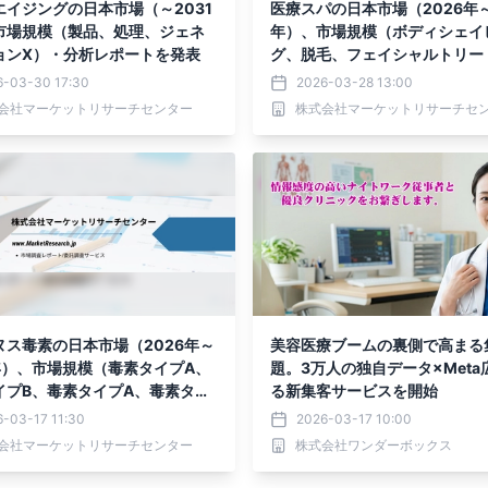
エイジングの日本市場（～2031
医療スパの日本市場（2026年～
市場規模（製品、処理、ジェネ
年）、市場規模（ボディシェイ
ョンX）・分析レポートを発表
グ、脱毛、フェイシャルトリー
ト）・分析レポートを発表
6-03-30 17:30
2026-03-28 13:00
会社マーケットリサーチセンター
株式会社マーケットリサーチセ
ヌス毒素の日本市場（2026年～
美容医療ブームの裏側で高まる
4年）、市場規模（毒素タイプA、
題。3万人の独自データ×Meta
イプB、毒素タイプA、毒素タイ
る新集客サービスを開始
・分析レポートを発表
-03-17 11:30
2026-03-17 10:00
会社マーケットリサーチセンター
株式会社ワンダーボックス