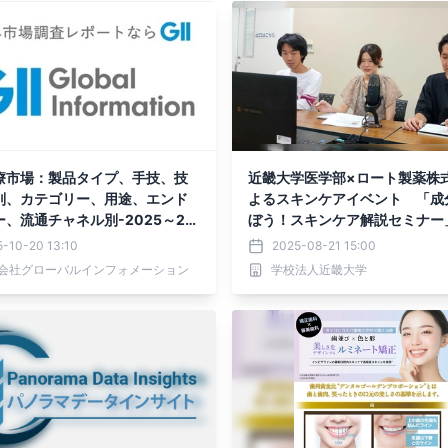
療市場：製品タイプ、手技、技
近畿大学医学部×ロート製薬株
別、カテゴリー、用途、エンド
よるスキンケアイベント 「成
、流通チャネル別-2025～20
ぼう！スキンケア解説セミナー
の世界予測
催
-10-20 13:10
2025-08-21 15:00
会社グローバルインフォメーション
学校法人近畿大学