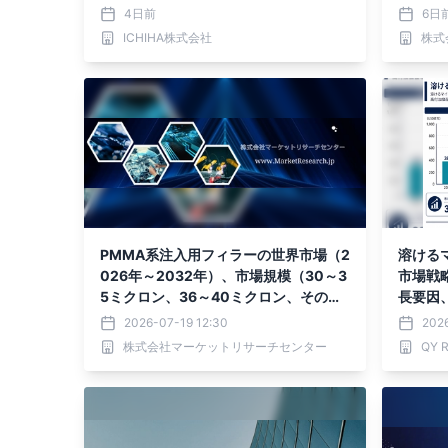
CO₂
4日前
6日
イトレー
ICHIHA株式会社
株式
ムト秒
分析レ
PMMA系注入用フィラーの世界市場（2
溶ける
026年～2032年）、市場規模（30～3
市場戦
5ミクロン、36～40ミクロン、その
長要因
他）・分析レポートを発表
2026-07-19 12:30
2026
株式会社マーケットリサーチセンター
QY 