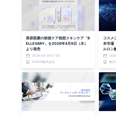
美容医療の術後ケア発想スキンケア「B
コスメ
ELLEVARY」を2026年4月9日（木）
本市場
より発売
ルロン
リ-L
2026-04-09 17:30
202
ICHIHA株式会社
株式