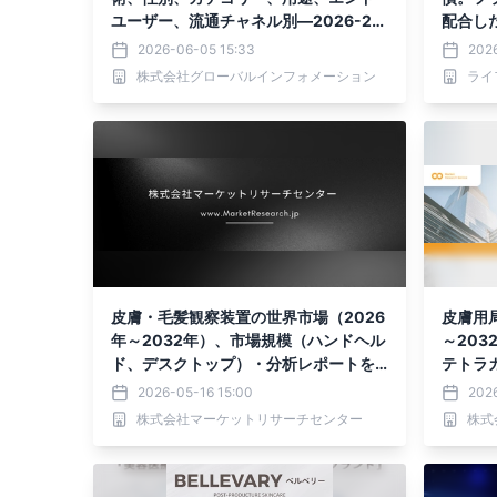
ユーザー、流通チャネル別―2026-20
配合し
32年の世界市場予測
売。
2026-06-05 15:33
2026
株式会社グローバルインフォメーション
ライ
皮膚・毛髪観察装置の世界市場（2026
皮膚用
年～2032年）、市場規模（ハンドヘル
～20
ド、デスクトップ）・分析レポートを
テトラ
発表
トを発
2026-05-16 15:00
2026
株式会社マーケットリサーチセンター
株式