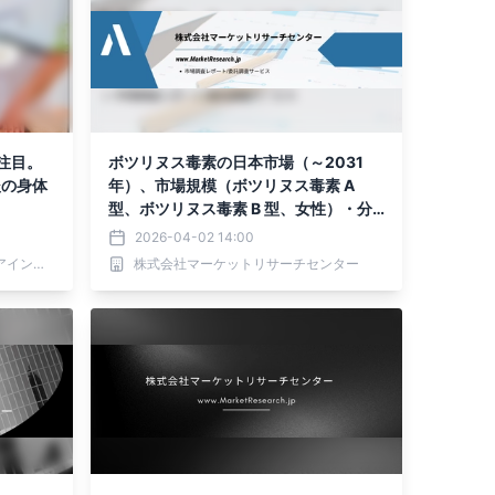
注目。
ボツリヌス毒素の日本市場（～2031
後の身体
年）、市場規模（ボツリヌス毒素 A
型、ボツリヌス毒素 B 型、女性）・分
析レポートを発表
2026-04-02 14:00
indiba.salon.heart大分＆術後ケアインディバ大分
株式会社マーケットリサーチセンター