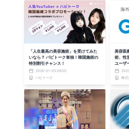
を発表
「人生最高の美容施術」を受けてみた
美容医
いなら？ バビトーク単独！韓国施術の
術、性
特別割引チャンス！
ユーザー
30年
2026-01-05 09:00
2025
バビトーク
株式