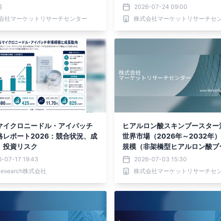
レーザー、ルビー/アレキサンドラ
型）・分析レポートを発表
前
2026-07-24 09:00
ザー、Er:YAGレーザー、フェ
会社マーケットリサーチセンター
株式会社マーケットリサーチセ
レーザー、ピコ秒レーザー）・
ポートを発表
マイクロニードル・アイパッチ
ヒアルロン酸スキンブースター
略レポート2026：競合状況、成
世界市場（2026年～2032年
、投資リスク
規模（非架橋型ヒアルロン酸ブ
ー、軽度／低架橋型ヒアルロン
-07-17 19:43
2026-07-03 15:30
スター、ヒアルロン酸配合ブー
Research株式会社
株式会社マーケットリサーチセ
ー）・分析レポートを発表