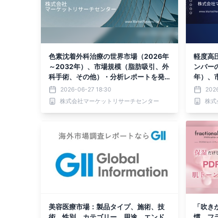
色素沈着外科治療の世界市場（2026年
軽度高
～2032年）、市場規模（脂肪吸引、外
ンバーの
科手術、その他）・分析レポートを発
年）、
表
バー、
2026-06-27 18:30
202
析レポ
株式会社マーケットリサーチセンター
株式
美容医療市場：製品タイプ、施術、技
「吹き
術、性別、カテゴリー、用途、エンド
慣。フラ