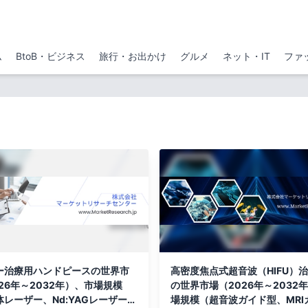
ム
BtoB・ビジネス
旅行・お出かけ
グルメ
ネット・IT
ファ
ー治療用ハンドピースの世界市
高密度焦点式超音波（HIFU）
26年～2032年）、市場規模
の世界市場（2026年～2032
レーザー、Nd:YAGレーザー、
場規模（超音波ガイド型、MRI