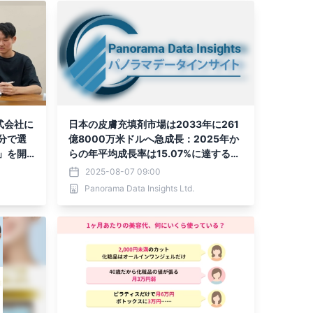
式会社に
日本の皮膚充填剤市場は2033年に261
分で選
億8000万米ドルへ急成長：2025年か
」を開
らの年平均成長率は15.07%に達する見
込み【美容医療・整形技術の進化が牽
2025-08-07 09:00
引】
Panorama Data Insights Ltd.