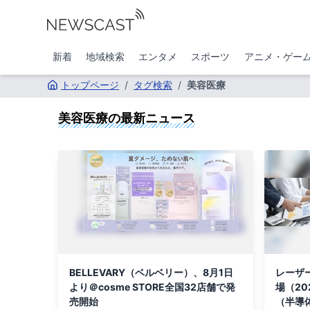
新着
地域検索
エンタメ
スポーツ
アニメ・ゲー
トップページ
/
タグ検索
/
美容医療
美容医療
の最新ニュース
BELLEVARY（ベルベリー）、8月1日
レーザ
より＠cosme STORE全国32店舗で発
場（20
売開始
（半導体