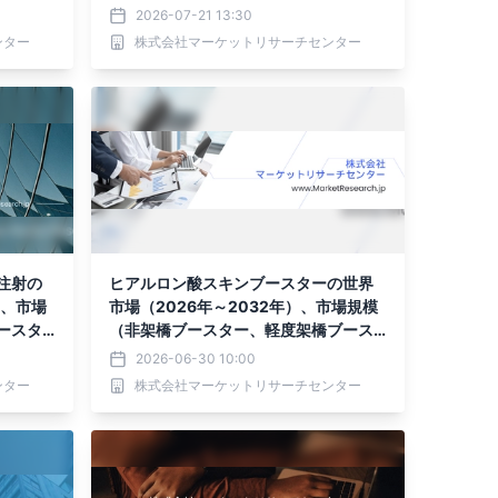
ル波長タイプ）・分析レポートを発表
2026-07-21 13:30
ンター
株式会社マーケットリサーチセンター
注射の
ヒアルロン酸スキンブースターの世界
）、市場
市場（2026年～2032年）、市場規模
ースタ
（非架橋ブースター、軽度架橋ブース
酸ブー
ター、HAベースの複合ブースター）・
2026-06-30 10:00
スタ
分析レポートを発表
ンター
株式会社マーケットリサーチセンター