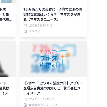
ト矯
1ヶ月あたりの美容代、子育て世帯の現
）と審
実的な支出はいくら？ ママスタが調
世代矯
査【ママスタニュース】
2025-06-23 11:01
ママスタ
サイト
【7月25日はワキ汗治療の日】アプリ・
会員数
交通広告実施のお知らせ｜株式会社ジ
ェイメッ
ェイメック
2024-05-28 15:00
株式会社ジェイメック