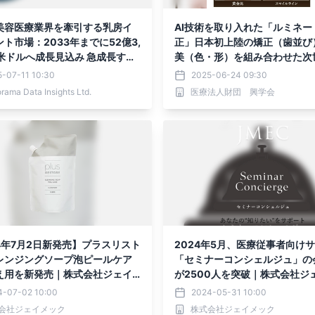
美容医療業界を牽引する乳房イ
AI技術を取り入れた「ルミネー
ト市場：2033年までに52億3,
正」日本初上陸の矯正（歯並び
ドルへ成長見込み 急成長する
美（色・形）を組み合わせた次
形需要が市場拡大を加速
正歯科治療
-07-11 10:30
2025-06-24 09:30
rama Data Insights Ltd.
医療法人財団 興学会
4年7月2日新発売】プラスリスト
2024年5月、医療従事者向け
レンジングソープ泡ピールケア
「セミナーコンシェルジュ」の
え用を新発売｜株式会社ジェイ
が2500人を突破｜株式会社ジ
ク
4-07-02 10:00
2024-05-31 10:00
会社ジェイメック
株式会社ジェイメック