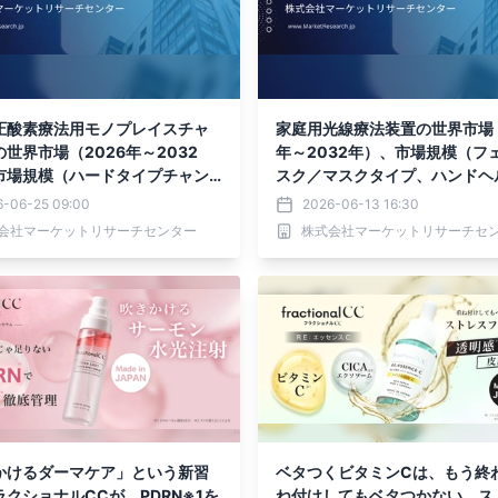
圧酸素療法用モノプレイスチャ
家庭用光線療法装置の世界市場（
世界市場（2026年～2032
年～2032年）、市場規模（フ
市場規模（ハードタイプチャン
スク／マスクタイプ、ハンドヘ
ソフトタイプチャンバー）・分
ンタイプ／ドットマトリックス
6-06-25 09:00
2026-06-13 16:30
ートを発表
プ、パネルタイプ／大型パネル
会社マーケットリサーチセンター
株式会社マーケットリサーチセ
プ、ライト付きヘルメット／育
ップ）・分析レポートを発表
かけるダーマケア」という新習
ベタつくビタミンCは、もう終
クショナルCCが、PDRN※1を
ね付けしてもベタつかない、ス