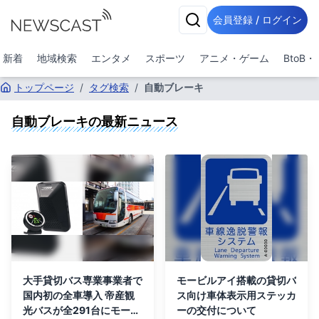
会員登録 / ログイン
新着
地域検索
エンタメ
スポーツ
アニメ・ゲーム
BtoB
トップページ
/
タグ検索
/
自動ブレーキ
自動ブレーキ
の最新ニュース
大手貸切バス専業事業者で
モービルアイ搭載の貸切バ
国内初の全車導入 帝産観
ス向け車体表示用ステッカ
光バスが全291台にモービ
ーの交付について