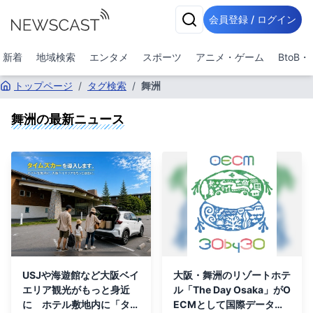
会員登録 / ログイン
新着
地域検索
エンタメ
スポーツ
アニメ・ゲーム
BtoB
トップページ
/
タグ検索
/
舞洲
舞洲
の最新ニュース
USJや海遊館など大阪ベイ
大阪・舞洲のリゾートホテ
エリア観光がもっと身近
ル「The Day Osaka」がO
に ホテル敷地内に「タイ
ECMとして国際データベ