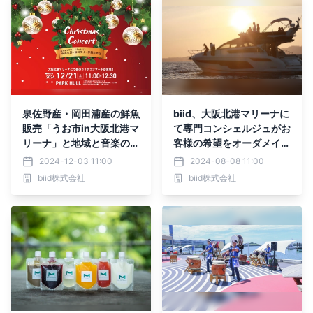
泉佐野産・岡田浦産の鮮魚
biid、大阪北港マリーナに
販売「うお市in大阪北港マ
て専門コンシェルジュがお
リーナ」と地域と音楽の力
客様の希望をオーダメイド
をつなぐ「クリスマスコン
で叶える「チャータークル
2024-12-03 11:00
2024-08-08 11:00
サート」を2024年12月21
ージング」の提供を開始！
biid株式会社
biid株式会社
日（土）に開催決定！