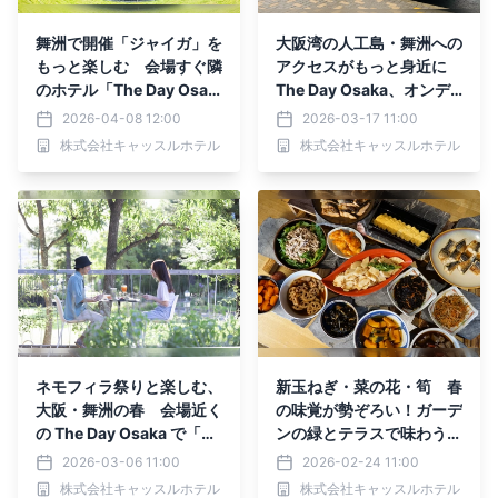
舞洲で開催「ジャイガ」を
大阪湾の人工島・舞洲への
もっと楽しむ 会場すぐ隣
アクセスがもっと身近に
のホテル「The Day Osak
The Day Osaka、オンデ
a」 ライブの前後まで楽
マンドバス活用で来館者向
2026-04-08 12:00
2026-03-17 11:00
しめる新しい過ごし方を提
け無料アクセス
株式会社キャッスルホテル
株式会社キャッスルホテル
案
ネモフィラ祭りと楽しむ、
新玉ねぎ・菜の花・筍 春
大阪・舞洲の春 会場近く
の味覚が勢ぞろい！ガーデ
の The Day Osaka で「Th
ンの緑とテラスで味わう、
eDayスプリングフェア」
大阪・舞洲『The Day Os
2026-03-06 11:00
2026-02-24 11:00
を実施
aka』の春朝食ビュッフェ
株式会社キャッスルホテル
株式会社キャッスルホテル