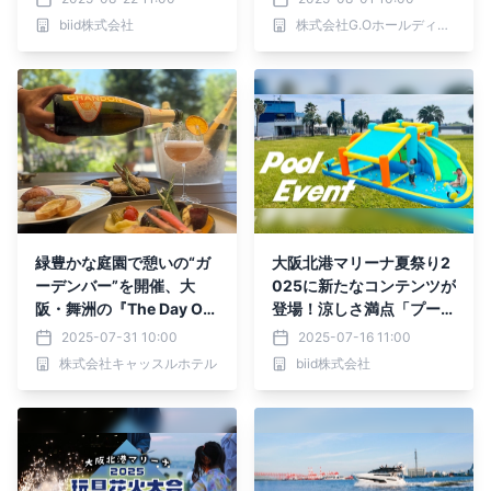
ールチーム「大阪エヴェッ
開始
biid株式会社
株式会社G.Oホールディングス
サ」も合同参加！プロラグ
ビー選手も来場決定！
緑豊かな庭園で憩いの“ガ
大阪北港マリーナ夏祭り2
ーデンバー”を開催、大
025に新たなコンテンツが
阪・舞洲の『The Day Os
登場！涼しさ満点「プール
aka』8/1～9/30
イベント」も開催！
2025-07-31 10:00
2025-07-16 11:00
株式会社キャッスルホテル
biid株式会社