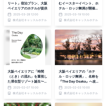
リート」宿泊プラン、大阪
むイースターイベント、ホ
ベイエリアのホテルが提供
テル・ロッジ舞洲が開催
〜 キリストの復活と春の
2025-03-28 12:00
2025-03-19 10:00
訪れを祝う伝統行事
株式会社キャッスルホテル
株式会社キャッスルホテル
大阪ベイエリアに「時間
大阪ベイエリアの「ホテ
（とき）の流れ」を重視し
ル・ロッジ舞洲」、名称を
た滞在型リゾート誕生〜ホ
『The Day Osaka』へ改
テル・ロッジ舞洲、4月1
名 〜2025年4月1日、大阪
2025-02-07 10:00
2025-02-03 10:00
日から『The Day Osak
の中心部からほど近く、自
株式会社キャッスルホテル
株式会社キャッスルホテル
a』へ
然と響き合う新たなステー
ジへ〜