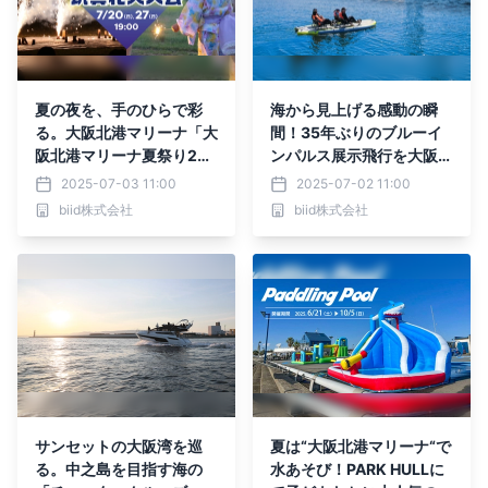
夏の夜を、手のひらで彩
海から見上げる感動の瞬
る。大阪北港マリーナ「大
間！35年ぶりのブルーイ
阪北港マリーナ夏祭り202
ンパルス展示飛行を大阪北
5 玩具花火大会」7月20日
港マリーナで観覧しよう！
2025-07-03 11:00
2025-07-02 11:00
（日）＆27日（日）開
biid株式会社
biid株式会社
催！
サンセットの大阪湾を巡
夏は“大阪北港マリーナ“で
る。中之島を目指す海の
水あそび！PARK HULLに