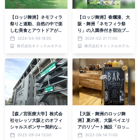
【ロッジ舞洲】ネモフィラ
【ロッジ舞洲】春爛漫、大
祭りと連動、自然の中で楽
阪・舞洲「ネモフィラ祭
しむ美食とアウトドアが織
り」の入園券付き宿泊プラ
りなす新企画「ピクニック
ン！近接するホテル・ロッ
2024-03-06 18:30
2024-02-21 11:00
ガーデン舞洲」が登場！
ジ舞洲が春の特別企画を実
株式会社キャッスルホテル
株式会社キャッスルホテル
森と海に囲まれた大阪ベイ
施
エリアのリゾート施設から
の特別な贈り物！新たな感
動と心温まる体験を！
【森ノ宮医療大学】株式会
【大阪・舞洲のロッジ舞
社セレッソ大阪とのオフィ
洲】夏の夜、大阪ベイエリ
シャルスポンサー契約なら
アのリゾート施設「ロッジ
びにヨドコウ桜スタジアム
舞洲」が織りなす特別なひ
2023-09-04 13:00
2023-08-14 11:00
とのゲート看板掲出契約の
ととき！宿泊者限定の夏休