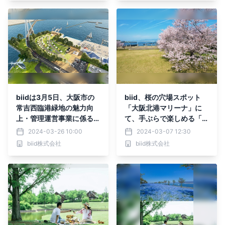
適用を開始
biidは3月5日、大阪市の
biid、桜の穴場スポット
常吉西臨港緑地の魅力向
「大阪北港マリーナ」に
上・管理運営事業に係る港
て、手ぶらで楽しめる「お
湾環境整備計画の運営事業
花見プラン」の開催を決
2024-03-26 10:00
2024-03-07 12:30
者に認定されました。
定！
biid株式会社
biid株式会社