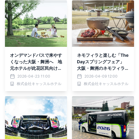
オンデマンドバスで来やす
ネモフィラと楽しむ「The
くなった大阪・舞洲へ 地
Dayスプリングフェア」
元ホテルが此花区民向けキ
大阪・舞洲のネモフィラ祭
ャンペーン「区民DAY」実
り会場近くのホテルで4月
2026-04-23 11:00
2026-04-09 12:00
施
11日から開催
株式会社キャッスルホテル
株式会社キャッスルホテル