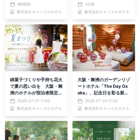
ムズカー」を導入
ースへ登録
8時間前
2日前
株式会社キャッスルホテル
株式会社キャッスルホテル
綿菓子づくりや手持ち花火
大阪・舞洲のガーデンリゾ
で夏の思い出を 大阪・舞
ートホテル「The Day Os
洲のホテルが宿泊者限定イ
aka」、記念日を彩る新サ
ベント開催
ービスを8月1日から提供
2026-07-27 11:00
2026-07-24 11:00
株式会社キャッスルホテル
株式会社キャッスルホテル