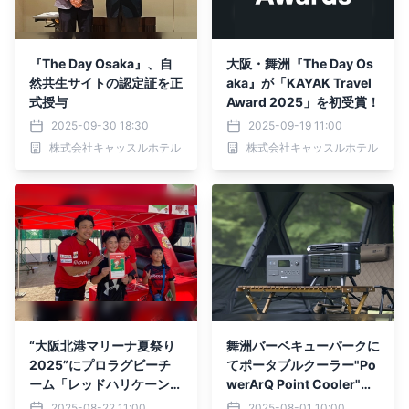
『The Day Osaka』、自
大阪・舞洲『The Day Os
然共生サイトの認定証を正
aka』が「KAYAK Travel
式授与
Award 2025」を初受賞！
2025-09-30 18:30
2025-09-19 11:00
株式会社キャッスルホテル
株式会社キャッスルホテル
“大阪北港マリーナ夏祭り
舞洲バーベキューパークに
2025”にプロラグビーチ
てポータブルクーラー"Po
ーム「レッドハリケーンズ
werArQ Point Cooler"を
大阪」とプロバスケットボ
台数限定・特別価格で販売
2025-08-22 11:00
2025-08-01 10:00