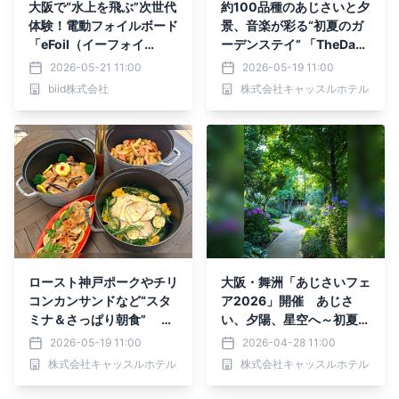
大阪で“水上を飛ぶ”次世代
約100品種のあじさいと夕
体験！電動フォイルボード
景、音楽が彩る“初夏のガ
「eFoil（イーフォイ
ーデンステイ” 「TheDay
ル）」体験スクールが大阪
あじさいフェア2026」5
2026-05-21 11:00
2026-05-19 11:00
北港マリーナに新登場！
月23日から開催
biid株式会社
株式会社キャッスルホテル
ロースト神戸ポークやチリ
大阪・舞洲「あじさいフェ
コンカンサンドなど“スタ
ア2026」開催 あじさ
ミナ＆さっぱり朝食” 大
い、夕陽、星空へ～初夏を
阪・舞洲のホテルが6月1
過ごすガーデンステイ～
2026-05-19 11:00
2026-04-28 11:00
日から夏限定朝食ブッフェ
株式会社キャッスルホテル
株式会社キャッスルホテル
提供