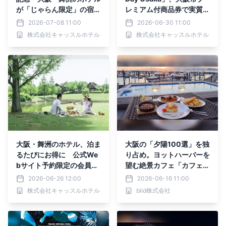
が「じゃらん限定」の宿泊
レミアム付商品券で実質1
プランを7月8日から販売
0,000円で泊まれる宿泊
2026-07-08 11:00
2026-06-30 11:00
プラン
株式会社キャッスルホテル
株式会社キャッスルホテル
大阪・舞洲のホテル、泊ま
大阪の「夕陽100選」を独
るたびにお得に 公式We
り占め。ヨットハーバーを
bサイト予約限定の会員サ
望む絶景カフェ「カフェ＆
ービスが7月1日スタート
ダイニング ヘミングウェ
2026-06-26 12:00
2026-06-16 11:00
イ大阪」が7月1日（水）
株式会社キャッスルホテル
biid株式会社
にグランドメニューを一
新！