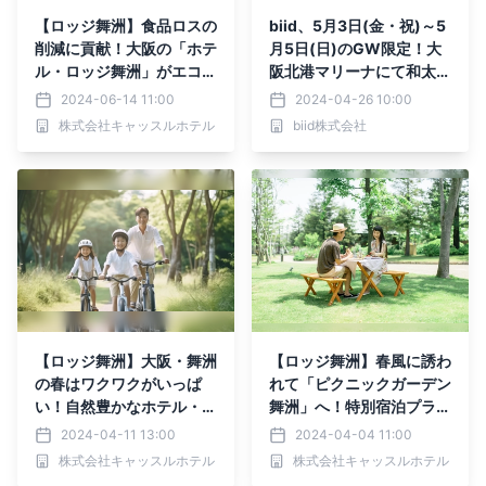
【ロッジ舞洲】食品ロスの
biid、5月3日(金・祝)～5
削減に貢献！大阪の「ホテ
月5日(日)のGW限定！大
ル・ロッジ舞洲」がエコフ
阪北港マリーナにて和太鼓
レンドリーなジェラートを
集団による和太鼓演奏と太
2024-06-14 11:00
2024-04-26 10:00
6月29日から販売開始！公
鼓体験イベントを開催！
株式会社キャッスルホテル
biid株式会社
式HP予約の宿泊者には無
償提供キャンペーンも実
施！
【ロッジ舞洲】大阪・舞洲
【ロッジ舞洲】春風に誘わ
の春はワクワクがいっぱ
れて「ピクニックガーデン
い！自然豊かなホテル・ロ
舞洲」へ！特別宿泊プラン
ッジ舞洲で、ご家族や友人
で自然満喫！特別なひとと
2024-04-11 13:00
2024-04-04 11:00
と楽しめるアウトドア体
きを「ホテル・ロッジ舞
株式会社キャッスルホテル
株式会社キャッスルホテル
験！宿泊者には特別割引の
洲」で！