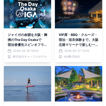
ジャイガの余韻を大阪・舞
VIP席・BBQ・クルーズ・
洲のThe Day Osakaで
宿泊・浴衣体験まで。大阪
宿泊者優先スピンオフライ
北港マリーナで楽しむ一夜
ブ開催決定！
限定の特別花火ナイト開催
2026-05-30 18:00
2026-05-27 13:00
株式会社キャッスルホテル
biid株式会社