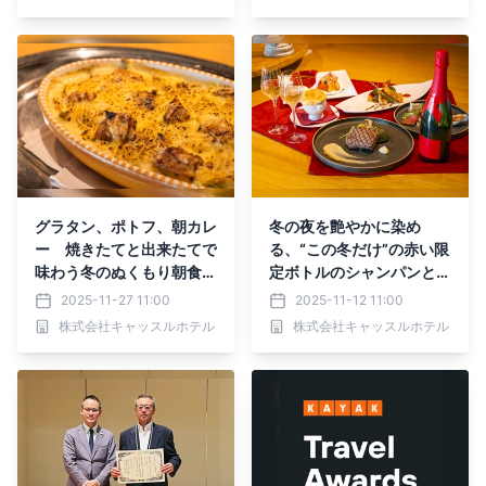
グラタン、ポトフ、朝カレ
冬の夜を艶やかに染め
ー 焼きたてと出来たてで
る、“この冬だけ”の赤い限
味わう冬のぬくもり朝食ビ
定ボトルのシャンパンとク
ュッフェ
ラシックナイト 大阪・舞
2025-11-27 11:00
2025-11-12 11:00
洲のホテルが11月14日か
株式会社キャッスルホテル
株式会社キャッスルホテル
ら開催