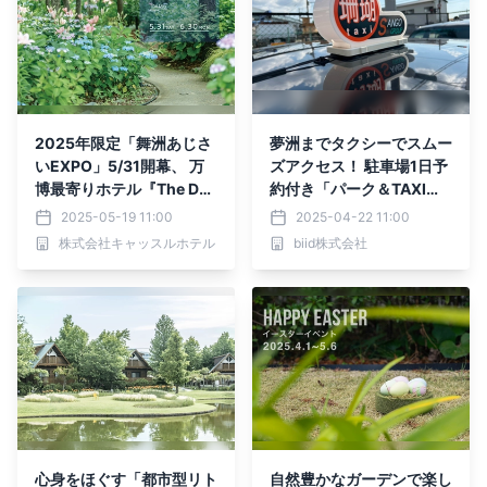
2025年限定「舞洲あじさ
夢洲までタクシーでスムー
いEXPO」5/31開幕、 万
ズアクセス！ 駐車場1日予
博最寄りホテル『The Day
約付き「パーク＆TAXIラ
Osaka』で楽しむ特別な
イドプラン」、大阪北港マ
2025-05-19 11:00
2025-04-22 11:00
ガーデンステイ
リーナから登場！
株式会社キャッスルホテル
biid株式会社
心身をほぐす「都市型リト
自然豊かなガーデンで楽し