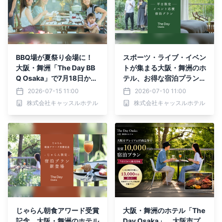
BBQ場が夏祭り会場に！
スポーツ・ライブ・イベン
大阪・舞洲「The Day BB
トが集まる大阪・舞洲のホ
Q Osaka」で7月18日から
テル、お得な宿泊プランを
夏休みイベントを開催
7月10日から販売
2026-07-15 11:00
2026-07-10 11:00
株式会社キャッスルホテル
株式会社キャッスルホテル
じゃらん朝食アワード受賞
大阪・舞洲のホテル「The
記念 大阪・舞洲のホテル
Day Osaka」、大阪市プ