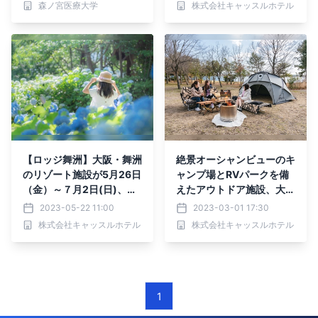
森ノ宮医療大学
株式会社キャッスルホテル
お知らせ
みサービス企画を実施！
【ロッジ舞洲】大阪・舞洲
絶景オーシャンビューのキ
のリゾート施設が5月26日
ャンプ場とRVパークを備
（金）～７月2日(日)、恒
えたアウトドア施設、大
例の「あじさい展」開催！
阪・舞洲に3月18日オープ
2023-05-22 11:00
2023-03-01 17:30
色とりどりの紫陽花の絶景
ン
株式会社キャッスルホテル
株式会社キャッスルホテル
でおもてなし
1