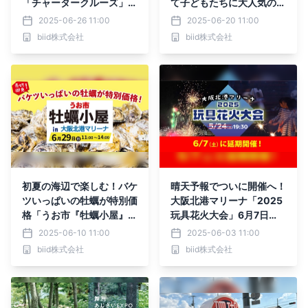
「チャータークルーズ」
て子どもたちに大人気の
が“大阪北港マリーナ“にて
「Paddling Pool」が登
2025-06-26 11:00
2025-06-20 11:00
登場！
場！
biid株式会社
biid株式会社
初夏の海辺で楽しむ！バケ
晴天予報でついに開催へ！
ツいっぱいの牡蠣が特別価
大阪北港マリーナ「2025
格「うお市『牡蠣小屋』in
玩具花火大会」6月7日
大阪北港マリーナ」6月29
（土）開催決定！
2025-06-10 11:00
2025-06-03 11:00
日（日）開催！
biid株式会社
biid株式会社