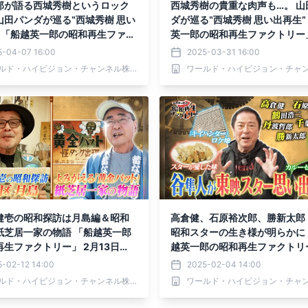
郎が語る西城秀樹というロック
西城秀樹の貴重な肉声も…。 山
山田パンダが巡る‟西城秀樹 思い
ダが巡る‟西城秀樹 思い出再生”
” 「船越英一郎の昭和再生ファク
英一郎の昭和再生ファクトリー」
 4月10日（木）よる9時～BS1
日（木）よる9時～BS12で放送
5-04-07 16:00
2025-03-31 16:00
送
ワールド・ハイビジョン・チャンネル株式会社
健壱の昭和探訪は月島編＆昭和
高倉健、石原裕次郎、勝新太郎
紙芝居一家の物語 「船越英一郎
昭和スターの生き様が明らかに
生ファクトリー」 2月13日
越英一郎の昭和再生ファクトリー
る9時～BS12で放送
6日（木）よる9時～BS12で放
5-02-12 14:00
2025-02-04 14:00
ワールド・ハイビジョン・チャンネル株式会社