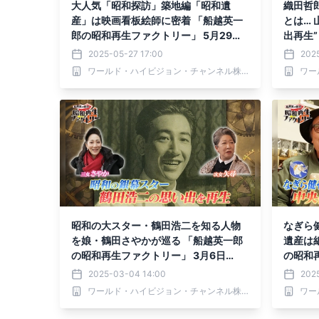
大人気「昭和探訪」築地編「昭和遺
織田哲
産」は映画看板絵師に密着 「船越英一
とは… 
郎の昭和再生ファクトリー」 5月29日
出再生
（木）よる9時～BS12で放送
トリー」
2025-05-27 17:00
202
2で放
ワールド・ハイビジョン・チャンネル株式会社
昭和の大スター・鶴田浩二を知る人物
なぎら
を娘・鶴田さやかが巡る 「船越英一郎
遺産は
の昭和再生ファクトリー」 3月6日
の昭和再
（木）よる9時～BS12で放送
（木）よ
2025-03-04 14:00
202
ワールド・ハイビジョン・チャンネル株式会社