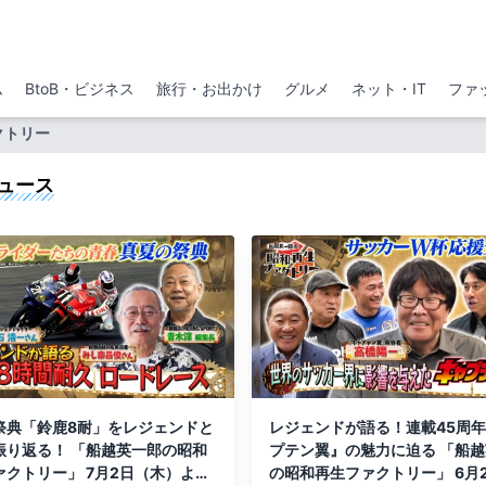
ム
BtoB・ビジネス
旅行・お出かけ
グルメ
ネット・IT
ファ
クトリー
ュース
祭典「鈴鹿8耐」をレジェンドと
レジェンドが語る！連載45周
振り返る！ 「船越英一郎の昭和
プテン翼』の魅力に迫る 「船
ァクトリー」 7月2日（木）よる
の昭和再生ファクトリー」 6月