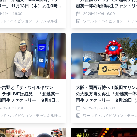
ー」 11月13日（木）よる9時
越英一郎の昭和再生ファクトリー
2で放送
月6日（木）よる9時～BS12で
-11-11 16:00
2025-11-04 16:00
ワールド・ハイビジョン・チャンネル株式会社
ー吉野と「ザ・ワイルドワン
大阪・関西万博へ！阪田マリン
ラボLIVEは必見！ 「船越英一
の大阪万博を再生 「船越英一
和再生ファクトリー」 9月4日
再生ファクトリー」 8月28日
る9時～BS12で放送
る9時～BS12で放送
5-09-02 16:00
2025-08-26 16:00
ワールド・ハイビジョン・チャンネル株式会社