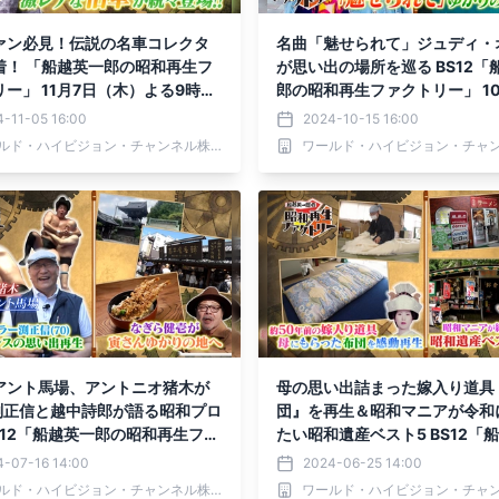
ァン必見！伝説の名車コレクタ
名曲「魅せられて」ジュディ・
着！ 「船越英一郎の昭和再生フ
が思い出の場所を巡る BS12「
ー」 11月7日（木）よる9時～
郎の昭和再生ファクトリー」 10
で放送
（木）よる9時～放送
-11-05 16:00
2024-10-15 16:00
ワールド・ハイビジョン・チャンネル株式会社
アント馬場、アントニオ猪木が
母の思い出詰まった嫁入り道具
渕正信と越中詩郎が語る昭和プロ
団』を再生＆昭和マニアが令和
S12「船越英一郎の昭和再生ファ
たい昭和遺産ベスト5 BS12「
」 7月18日（木）よる9時～放
郎の昭和再生ファクトリー」 6
4-07-16 14:00
2024-06-25 14:00
（木）よる9時～放送
ワールド・ハイビジョン・チャンネル株式会社