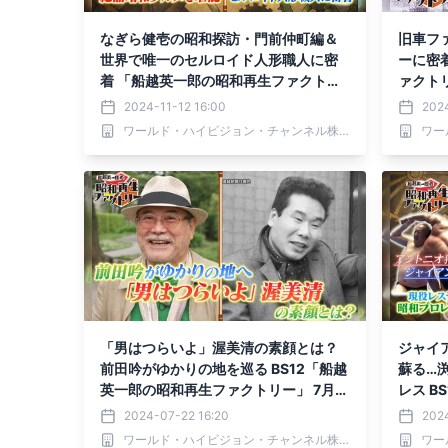
なぎら健壱の昭和探訪・門前仲町編＆
旧車フ
世界で唯一のセルロイド人形職人に密
ーに密
着 「船越英一郎の昭和再生ファクトリ
ァクトリ
ー」 11月14日（木）よる9時～BS12で
BS12
2024-11-12 16:00
2024
放送
ワールド・ハイビジョン・チャンネル株式会社
「男はつらいよ」渥美清の素顔とは？
ジャイ
前田吟がゆかりの地を巡る BS12「船越
蘇る…
英一郎の昭和再生ファクトリー」 7月2
レス B
5日（木）よる9時～放送
クトリー
2024-07-22 16:20
202
送
ワールド・ハイビジョン・チャンネル株式会社