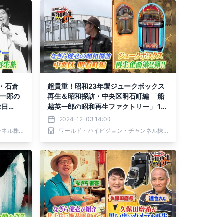
・石倉
超貴重！昭和23年製ジュークボックス
英一郎の
再生＆昭和探訪・中央区明石町編 「船
2日
越英一郎の昭和再生ファクトリー」 12
月5日（木）よる9時～BS12で放送
2024-12-03 14:00
ワールド・ハイビジョン・チャンネル株式会社
ワールド・ハイビジョン・チャンネル株式会社