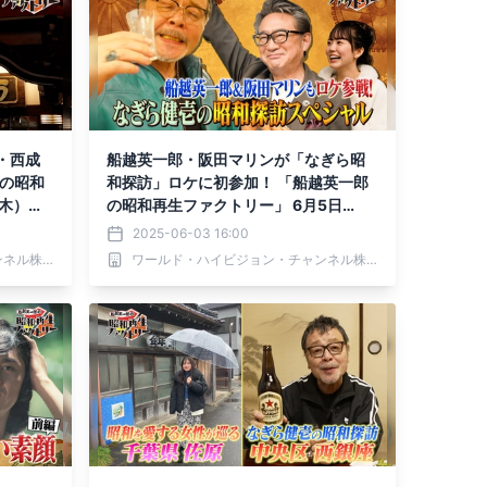
・西成
船越英一郎・阪田マリンが「なぎら昭
郎の昭和
和探訪」ロケに初参加！ 「船越英一郎
（木）よ
の昭和再生ファクトリー」 6月5日
（木）よる9時～BS12で放送
2025-06-03 16:00
ワールド・ハイビジョン・チャンネル株式会社
ワールド・ハイビジョン・チャンネル株式会社