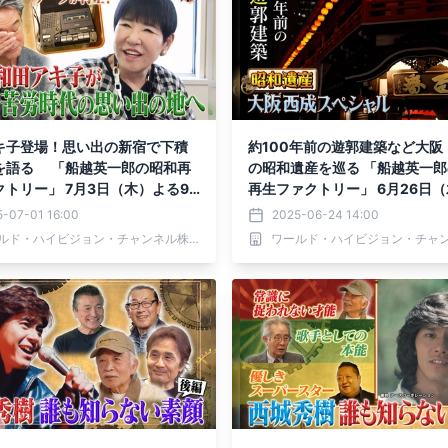
キ子登場！思い出の新宿で下積
約100年前の遊郭建築など大阪
を語る 「船越英一郎の昭和再
の昭和遺産を巡る 「船越英一
クトリー」 7月3日（木）よる9
再生ファクトリー」 6月26日
12で放送
る9時～BS12で放送
5-07-01 16:00
2025-06-24 14:00
ワールド・ハイビジョン・チャンネル株式会社