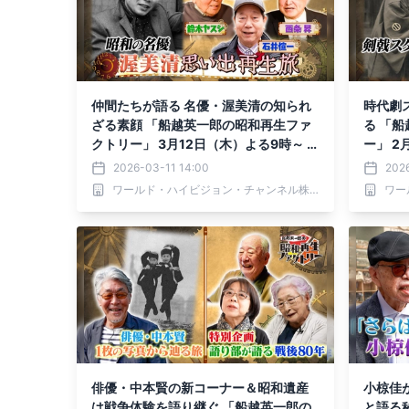
仲間たちが語る 名優・渥美清の知られ
時代劇
ざる素顔 「船越英一郎の昭和再生ファ
る 「
クトリー」 3月12日（木）よる9時～ B
ー」 2
S12 トゥエルビで放送
放送
2026-03-11 14:00
2026
ワールド・ハイビジョン・チャンネル株式会社
俳優・中本賢の新コーナー＆昭和遺産
小椋佳
は戦争体験を語り継ぐ 「船越英一郎の
と語る