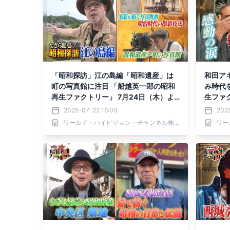
「昭和探訪」江の島編「昭和遺産」は
和田ア
町の写真館に注目 「船越英一郎の昭和
み時代
再生ファクトリー」 7月24日（木）よ
生ファ
る9時～BS12で放送
時～BS
2025-07-22 16:00
202
ワールド・ハイビジョン・チャンネル株式会社