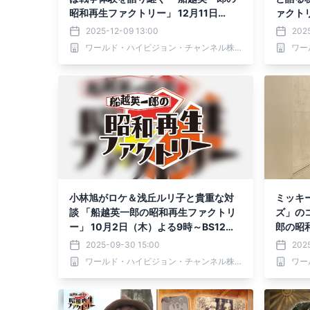
昭和再生ファクトリー」 12月11日
ァクトリ
（木）よる9時～BS12で放送
～BS1
2025-12-09 13:00
2025
ワールド・ハイビジョン・チャンネル株式会社
小林旭がロケ＆浅丘ルリ子と貴重な対
ミッキ
談 「船越英一郎の昭和再生ファクトリ
ズ」のコ
ー」 10月2日（木）よる9時～BS12で
郎の昭
放送
（木）よ
2025-09-30 15:00
202
ワールド・ハイビジョン・チャンネル株式会社