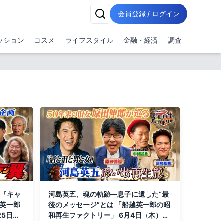
会員登録 / ログイン
ッション
コスメ
ライフスタイル
金融・経済
調査
年『キャ
河島英五、魂の軌跡―息子に遺した“最
越英一郎
後のメッセージ”とは 「船越英一郎の昭
25日
和再生ファクトリー」 6月4日（木）よ