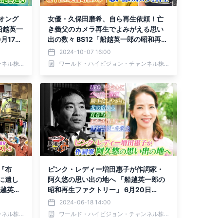
オング
女優・久保田磨希、自ら再生依頼！亡
船越英一
き義父のカメラ再生でよみがえる思い
月17日
出の数々 BS12「船越英一郎の昭和再生
ファクトリー」 10月10日（木）よる9
2024-10-07 16:00
時～放送
ワールド・ハイビジョン・チャンネル株式会社
ワールド・ハイビジョン・チャンネル株式会社
『布
ピンク・レディー増田惠子が作詞家・
に遺し
阿久悠の思い出の地へ 「船越英一郎の
船越英一
昭和再生ファクトリー」 6月20日
月27日
（木）よる9時～BS12で放送
2024-06-18 14:00
ワールド・ハイビジョン・チャンネル株式会社
ワールド・ハイビジョン・チャンネル株式会社