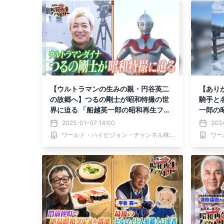
【ウルトラマンの生みの親・円谷英二
【あり
の故郷へ】つるの剛士が昭和特撮の世
騎手と
界に迫る 「船越英一郎の昭和再生ファ
一郎の昭
クトリー」 1月9日（木）よる9時～BS1
日（木
2025-01-07 14:00
2024
2で放送
ール放
ワールド・ハイビジョン・チャンネル株式会社