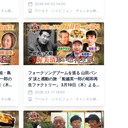
ルビで放
る9時～ BS12 トゥエルビで放送
2026-06-02 14:00
ワールド・ハイビジョン・チャンネル株式会社
ワールド・ハイビジョン・チャンネル株式会社
姫・島
フォークソングブームを巡る 山田パン
英一郎の
ダ 涙と感動の旅 「船越英一郎の昭和再
日（木）
生ファクトリー」 3月19日（木）よる9
放送
時～ BS12 トゥエルビで放送
2026-03-17 16:00
ワールド・ハイビジョン・チャンネル株式会社
ワールド・ハイビジョン・チャンネル株式会社