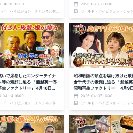
BS12 トゥエルビで放送
（木）よる9時～ BS12 トゥエ
6-06-30 16:00
2026-06-23 14:00
送
ワールド・ハイビジョン・チャンネル株式会社
笑いで席巻したエンターテイナ
昭和歌謡の頂点を駆け抜けた歌
木等の素顔に迫る 「船越英一郎
倉千代子の素顔に迫る 「船越
生ファクトリー」 4月16日
昭和再生ファクトリー」 4月9
る9時～ BS12 トゥエルビで放
よる9時～ BS12 トゥエルビで
6-04-14 16:00
2026-04-07 16:00
ワールド・ハイビジョン・チャンネル株式会社