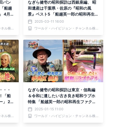
田パン
なぎら健壱の昭和探訪は西銀座編、 昭
 「船越
和遺産は千葉県・佐原の『昭和の風
 4月3
景』ベスト5 「船越英一郎の昭和再生フ
ァクトリー」 3月13日（木）よる9時～
2025-03-11 16:00
BS12で放送
ワールド・ハイビジョン・チャンネル株式会社
ワールド・ハイビジョン・チャンネル株式会社
・・・
なぎら健壱の昭和探訪は東京・佃島編
！「船
＆令和に遺したい古き良き昭和ラブホ
」 2月
特集 「船越英一郎の昭和再生ファクト
送
リー」 1月16日（木）よる9時～BS12
2025-01-15 11:00
で放送
ワールド・ハイビジョン・チャンネル株式会社
ワールド・ハイビジョン・チャンネル株式会社