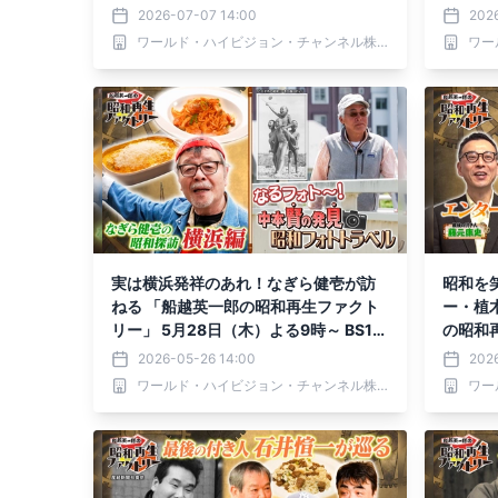
ルビで放送
9時～ 
2026-07-07 14:00
202
ワールド・ハイビジョン・チャンネル株式会社
実は横浜発祥のあれ！なぎら健壱が訪
昭和を
ねる 「船越英一郎の昭和再生ファクト
ー・植
リー」 5月28日（木）よる9時～ BS12
の昭和再
トゥエルビで放送
（木）よ
2026-05-26 14:00
202
送
ワールド・ハイビジョン・チャンネル株式会社