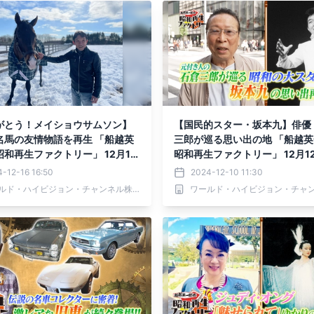
がとう！メイショウサムソン】
【国民的スター・坂本九】俳優
名馬の友情物語を再生 「船越英
三郎が巡る思い出の地 「船越
和再生ファクトリー」 12月19
昭和再生ファクトリー」 12月1
）よる9時～BS12で追悼アンコ
（木）よる9時～BS12で放送
-12-16 16:50
2024-12-10 11:30
送
ワールド・ハイビジョン・チャンネル株式会社