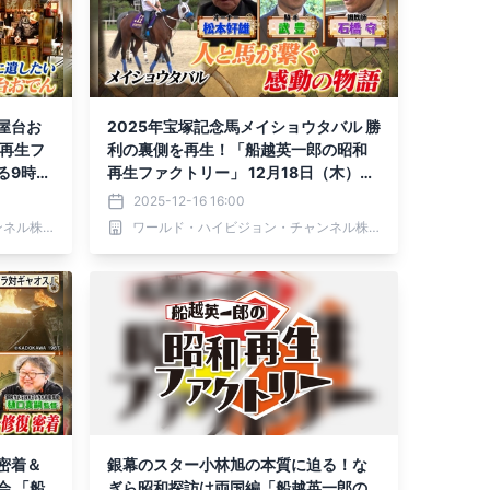
屋台お
2025年宝塚記念馬メイショウタバル 勝
和再生フ
利の裏側を再生！「船越英一郎の昭和
る9時～
再生ファクトリー」 12月18日（木）よ
る9時～BS12で放送
2025-12-16 16:00
ワールド・ハイビジョン・チャンネル株式会社
ワールド・ハイビジョン・チャンネル株式会社
密着＆
銀幕のスター小林旭の本質に迫る！な
会 「船
ぎら昭和探訪は両国編「船越英一郎の