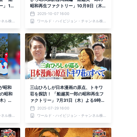
」 11
昭和再生ファクトリー」10月9日（木）
放送
よる9時～BS12で放送
2025-10-07 16:00
ワールド・ハイビジョン・チャンネル株式会社
ワールド・ハイビジョン・チャンネル株式会社
が昭和
三山ひろしが日本漫画の原点、トキワ
郎の昭和
荘を探訪！ 「船越英一郎の昭和再生フ
（木）よ
ァクトリー」 7月31日（木）よる9時～
BS12で放送
2025-07-29 16:00
ワールド・ハイビジョン・チャンネル株式会社
ワールド・ハイビジョン・チャンネル株式会社