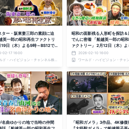
スター・阪東妻三郎の素顔に迫
昭和の面影残る人形町を探訪＆
船越英一郎の昭和再生ファクトリ
でんに密着 「船越英一郎の昭
月19日（木）よる9時～BS12で
ァクトリー」 2月12日（木）よ
BS12で放送
-02-17 16:00
2026-02-10 16:00
ワールド・ハイビジョン・チャンネル株式会社
が名曲ゆかりの地で当時の仲間
「昭和ガメラ」3作品、4K修復
秘話 「船越英一郎の昭和再生フ
『大怪獣ガメラ』で船越親子再