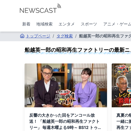
新着
地域検索
エンタメ
スポーツ
アニメ・ゲー
トップページ
/
タグ検索
/
船越英一郎の昭和再生ファ
船越英一郎の昭和再生ファクトリー
の最新ニ
反響の大きかった回をアンコール放
真夏の
送！ 「船越英一郎の昭和再生ファクト
一緒に
リー」 毎週木曜よる9時～ BS12 トゥエ
再生フ