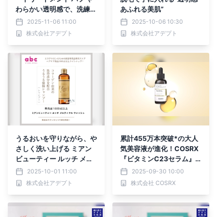
わらかい透明感で、洗練さ
あふれる美肌”
れたベージュヘアに。
2025-11-06 11:00
2025-10-06 10:30
株式会社アデプト
株式会社アデプト
うるおいを守りながら、や
累計455万本突破*の大人
さしく洗い上げる ミアン
気美容液が進化！COSRX
ビューティー ルッチ メル
『ビタミンC23セラム』
ティフル ウォッシュ
リニューアル発売
2025-10-01 11:00
2025-09-30 10:00
株式会社アデプト
株式会社 COSRX