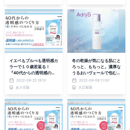
イエベもブルべも透明感カ
冬の乾燥が気になる肌にと
ラーで１０歳若返る！
ろっと、もちっと。濃厚な
『40代からの透明感のつ
うるおいヴェールで包む
くり方 「青」でキレイに
「アドライズ アクティブ
2022-09-22 18:10
2022-09-08 11:00
なれる』
ローション コンクモイス
あさ出版
大正製薬
ト」数量限定発売