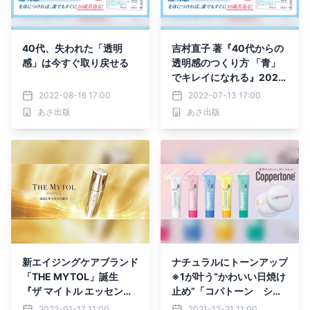
40代、失われた「透明
吉村直子 著『40代からの
感」は今すぐ取り戻せる
透明感のつくり方 「青」
でキレイになれる』2022
年7月20日刊行
2022-08-16 17:00
2022-07-13 17:00
あさ出版
あさ出版
新エイジングケアブランド
ナチュラルにトーンアップ
「THE MYTOL」誕生
※1が叶う“かわいい日焼け
『ザ マイトル エッセン
止め”「コパトーン シー
ス』新発売
クレットチェンジＵＶ」シ
2022-01-17 11:00
2021-12-21 11:00