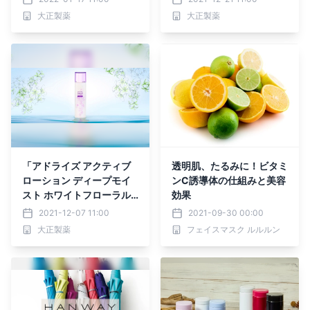
リーズ新発売！
大正製薬
大正製薬
「アドライズ アクティブ
透明肌、たるみに！ビタミ
ローション ディープモイ
ンC誘導体の仕組みと美容
スト ホワイトフローラル
効果
の香り」数量限定発売
2021-12-07 11:00
2021-09-30 00:00
大正製薬
フェイスマスク ルルルン