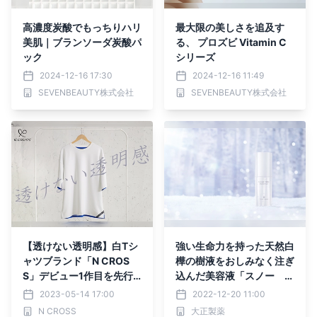
高濃度炭酸でもっちりハリ
最大限の美しさを追及す
美肌｜ブランソーダ炭酸パ
る、 プロズビ Vitamin C
ック
シリーズ
2024-12-16 17:30
2024-12-16 11:49
SEVENBEAUTY株式会社
SEVENBEAUTY株式会社
【透けない透明感】白Tシ
強い生命力を持った天然白
ャツブランド「N CROS
樺の樹液をおしみなく注ぎ
S」デビュー1作目を先行
込んだ美容液「スノー ツ
販売
リー エッセンス」限定発
2023-05-14 17:00
2022-12-20 11:00
売
N CROSS
大正製薬