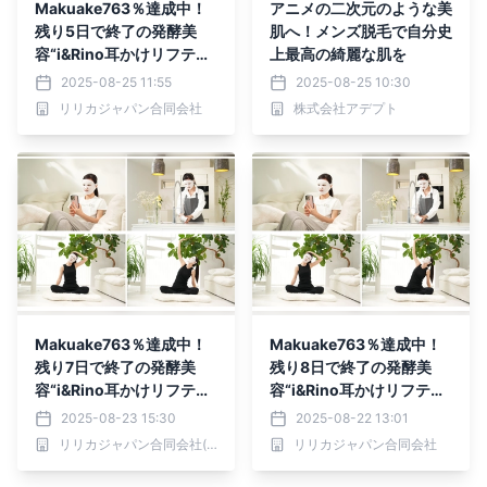
Makuake763％達成中！
アニメの二次元のような美
残り5日で終了の発酵美
肌へ！メンズ脱毛で自分史
容“i&Rino耳かけリフティ
上最高の綺麗な肌を
ングパック”
2025-08-25 11:55
2025-08-25 10:30
リリカジャパン合同会社
株式会社アデプト
Makuake763％達成中！
Makuake763％達成中！
残り7日で終了の発酵美
残り8日で終了の発酵美
容“i&Rino耳かけリフティ
容“i&Rino耳かけリフティ
ングパック”
ングパック”
2025-08-23 15:30
2025-08-22 13:01
リリカジャパン合同会社(マーケティング用)
リリカジャパン合同会社