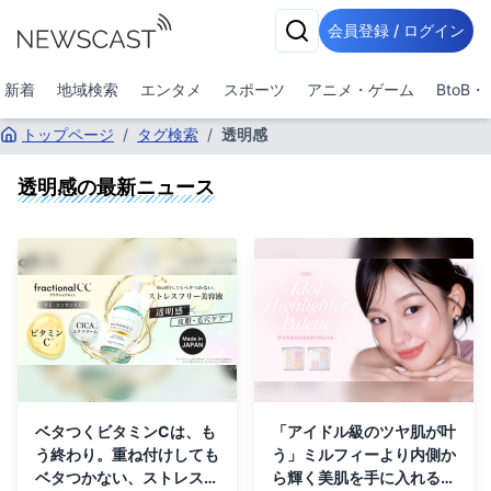
会員登録 / ログイン
新着
地域検索
エンタメ
スポーツ
アニメ・ゲーム
BtoB
トップページ
/
タグ検索
/
透明感
透明感
の最新ニュース
ベタつくビタミンCは、も
「アイドル級のツヤ肌が叶
う終わり。重ね付けしても
う」ミルフィーより内側か
ベタつかない、ストレスフ
ら輝く美肌を手に入れる