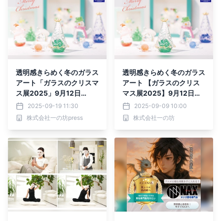
透明感きらめく冬のガラス
透明感きらめく冬のガラス
アート「ガラスのクリスマ
アート 【ガラスのクリス
ス展2025」9月12日
マス展2025】9月12日
（金）～12月25日（木）
（金）～12月25日（木）
2025-09-19 11:30
2025-09-09 10:00
開催【宮城・日本三景松
開催【宮城・日本三景松
株式会社一の坊press
株式会社一の坊
島】
島】