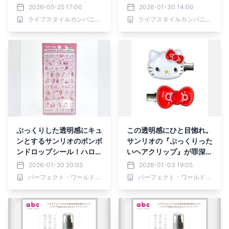
リー美容液——フラクショ
「アイドルハイライターパ
2026-05-25 17:00
2026-01-30 14:00
ナルCCから「APS 3%」
レット」登場！
ライフスタイルカンパニー株式会社
ライフスタイルカンパニー株式会社
※1配合の「RE：エッセン
スC」誕生。
ぷっくりした透明感にキュ
この透明感にひと目惚れ。
ンとするサンリオのボンボ
サンリオの『ぷっくりった
ンドロップシール！ハロー
いヘアクリップ』が罪深い
キティやマイメロディたち
レベルで可愛すぎる！
2026-01-20 20:05
2026-01-03 19:05
がカワイイ指先サイズに。
パーフェクト・ワールド株式会社
パーフェクト・ワールド株式会社