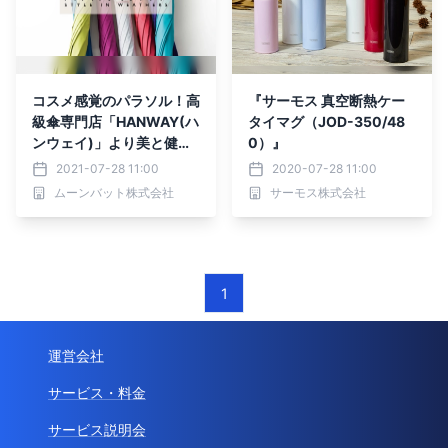
コスメ感覚のパラソル！高
『サーモス 真空断熱ケー
級傘専門店「HANWAY(ハ
タイマグ（JOD-350/48
ンウェイ)」より美と健康
0）』
を追求したCOSMETIC PA
2021-07-28 11:00
2020-07-28 11:00
RASOL（コスメティック
ムーンバット株式会社
サーモス株式会社
パラソル）がオンラインの
販売を開始ーMOONBAT
ー
1
運営会社
サービス・料金
サービス説明会