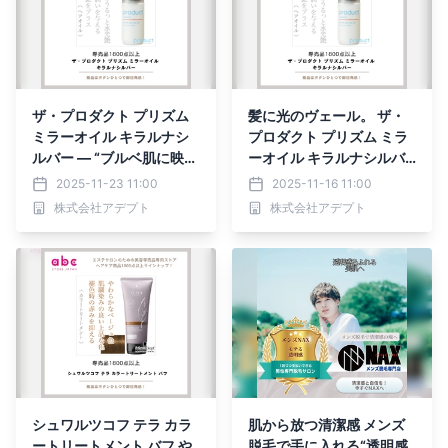
ザ・プロダクト プリズム
髪に光のヴェール。 ザ・
ミラーオイル キラルナシ
プロダクト プリズム ミラ
ルバー — “ブルベ肌に映え
ーオイル キラルナシルバ
る透明感と輝き”をまとう
ー
2025-11-23 11:00
2025-11-16 11:00
マルチオイル
株式会社アデプト
株式会社アデプト
シュワルツコフ テラ カラ
肌から放つ清潔感 メンズ
ートリートメント バフ や
脱毛で手に入れる“透明感