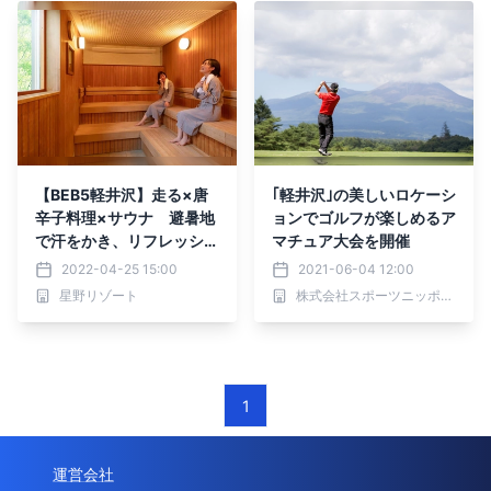
【BEB5軽井沢】走る×唐
｢軽井沢｣の美しいロケーシ
辛子料理×サウナ 避暑地
ョンでゴルフが楽しめるア
で汗をかき、リフレッシュ
マチュア大会を開催
する「いい汗かき滞在」販
2022-04-25 15:00
2021-06-04 12:00
売｜期間：2022年6月1日
星野リゾート
株式会社スポーツニッポン新聞社
～8月31日
1
運営会社