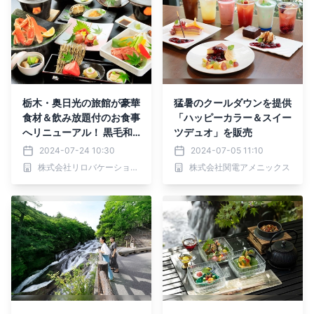
栃木・奥日光の旅館が豪華
猛暑のクールダウンを提供
食材＆飲み放題付のお食事
「ハッピーカラー＆スイー
へリニューアル！ 黒毛和
ツデュオ」を販売
牛にアワビ、ズワイ蟹も愉
2024-07-24 10:30
2024-07-05 11:10
しめる｜2024年8月1日～
株式会社リロバケーションズ
株式会社関電アメニックス