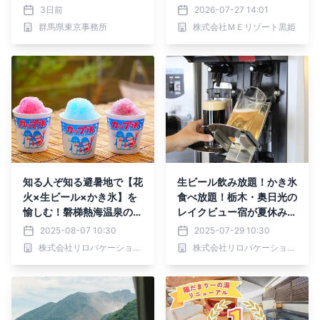
ティヴァル」開幕！（8月
きゅうフェス」開催
3日前
2026-07-27 14:01
17日から）
群馬県東京事務所
株式会社ＭＥリゾート黒姫
知る人ぞ知る避暑地で【花
生ビール飲み放題！かき氷
火×生ビール×かき氷】を
食べ放題！栃木・奥日光の
愉しむ！磐梯熱海温泉の宿
レイクビュー宿が夏休み限
が夏季限定サービス開始｜
定サービス開始｜2025年
2025-08-07 10:30
2025-07-29 10:30
2025年8月9日～31日
8月1日～8月31日
株式会社リロバケーションズ
株式会社リロバケーションズ