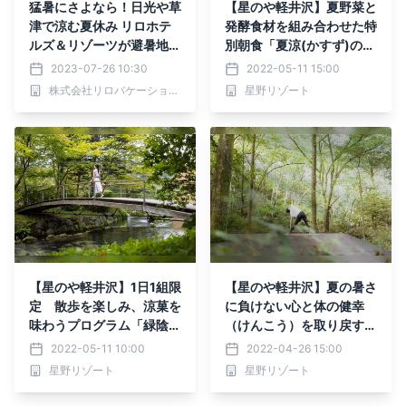
猛暑にさよなら！日光や草
【星のや軽井沢】夏野菜と
津で涼む夏休み リロホテ
発酵食材を組み合わせた特
ルズ＆リゾーツが避暑地の
別朝食「夏涼(かすず)の
おすすめ宿をご紹介
重」提供決定｜期間：202
2023-07-26 10:30
2022-05-11 15:00
2年7月1日～8月31日
株式会社リロバケーションズ
星野リゾート
【星のや軽井沢】1日1組限
【星のや軽井沢】夏の暑さ
定 散歩を楽しみ、涼菓を
に負けない心と体の健幸
味わうプログラム「緑陰散
（けんこう）を取り戻す
歩」実施｜期間：2022年
「星のや軽井沢 夏の健幸
2022-05-11 10:00
2022-04-26 15:00
6月1日～8月31日
滞在」実施｜期間：2022
星野リゾート
星野リゾート
年5月9日～8月31日