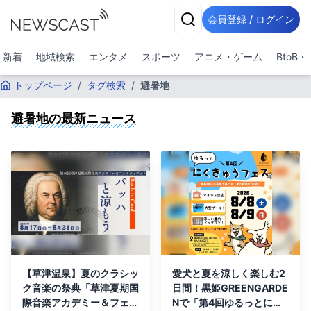
会員登録 / ログイン
新着
地域検索
エンタメ
スポーツ
アニメ・ゲーム
BtoB
トップページ
/
タグ検索
/
避暑地
避暑地
の最新ニュース
【草津温泉】夏のクラシッ
愛犬と夏を涼しく楽しむ2
ク音楽の祭典「草津夏期国
日間！黒姫GREENGARDE
際音楽アカデミー＆フェス
Nで「第4回ゆるっとにく