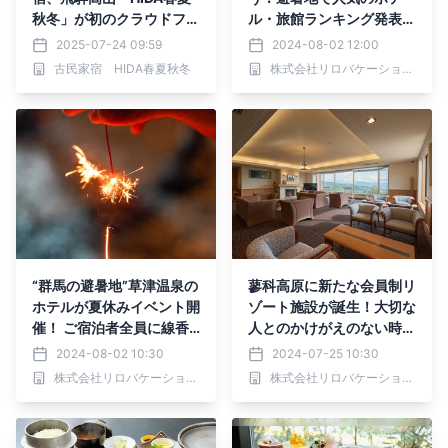
秋冬」が初のクラウドファ
ル・旅館ランキング発表
ンディングを開始
大人向けの宿からファミリ
2025-07-24 09:59
2024-08-02 12:00
ー、女子旅まで
古民家宿 HIDA春夏秋冬
株式会社リロバケーションズ
“群馬の避暑地”草津温泉の
蓼科高原に新たな会員制リ
ホテルが夏休みイベント開
ゾート施設が誕生！大切な
催！ ご宿泊者全員に線香
人とのかけがえのない時間
花火を無料プレゼント｜2
を提供｜2024年7月20日
2024-08-02 10:30
2024-07-25 10:30
024年8月31日まで
オープン
株式会社リロバケーションズ
株式会社リロバケーションズ