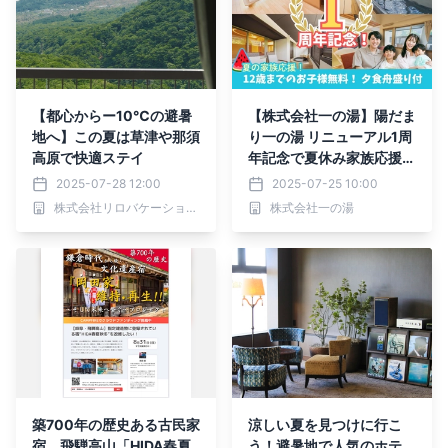
【都心からー10℃の避暑
【株式会社一の湯】陽だま
地へ】この夏は草津や那須
り一の湯 リニューアル1周
高原で快適ステイ
年記念で夏休み家族応援！
お子様無料＆舟盛り付きプ
2025-07-28 12:00
2025-07-25 10:00
ランを期間・室数限定で販
株式会社リロバケーションズ
株式会社一の湯
売開始
築700年の歴史ある古民家
涼しい夏を見つけに行こ
宿、飛騨高山「HIDA春夏
う！避暑地で人気のホテ