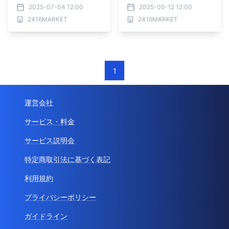
した期間限定POPUP＆限
定POPUP＆1日限定ワーク
2025-07-04 12:00
2025-05-12 12:00
定ワークショップ開催【2
ショップ開催【2025年5
2416MARKET
2416MARKET
025年7月10日（木）～8
月14日（水）～6月14日
月10日（日）】
（土）】
1
運営会社
サービス・料金
サービス説明会
特定商取引法に基づく表記
利用規約
プライバシーポリシー
ガイドライン