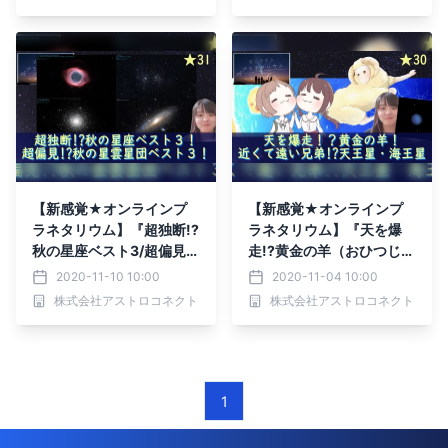
be Liveにて無料ライブ配
にて無料ライブ配信！
信！
【新感覚★オンラインプ
【新感覚★オンラインプ
ラネタリウム】『超独断!?
ラネタリウム】『天を爆
秋の星座ベスト3/超偏見!?
走!?黄金の羊（おひつじ
秋の星雲星団ベスト3』11
座）/近くて遠い兄弟!?天
2020-11-10 10:00
2020-11-04 10:00
月13日よる9時～ライブ配
王星・海王星！』11月6日
株式会社アストロコネクト
株式会社アストロコネクト
信！
にライブ配信！
1