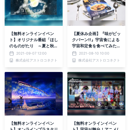
【無料オンラインイベン
【夏休み企画】『味がビッ
ト】オリジナル番組「ほし
クバーン!!』宇宙食による
のものがたり ～夏と秋
宇宙和定食を食べてみた！
～」 9月10日YouTubeで
宇宙食リポのライブイベ
2021-09-07 12:00
2021-08-10 10:00
ライブ配信
ントを実施
株式会社アストロコネクト
株式会社アストロコネクト
【無料オンラインイベン
【無料オンラインイベン
ト】オンラインプラネタリ
ト】宇宙が舞台！アニメ/