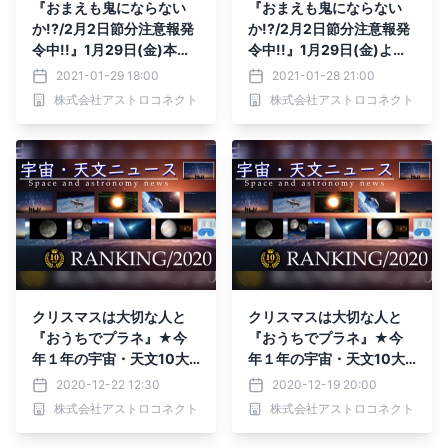
『おまえも鬼にならない
『おまえも鬼にならない
か!?/2月2日節分注意報発
か!?/2月2日節分注意報発
令中!!』1月29日(金)本日
令中!!』1月29日(金)よる9
よる9時よりYouTube Liv
時より無料ライブ配信！
2021-01-29 18:00
2021-01-28 21:00
e配信！
株式会社アストロコネクト
株式会社アストロコネクト
クリスマスは大切な人と
クリスマスは大切な人と
『おうちでプラネ』★今
『おうちでプラネ』★今
年１年の宇宙・天文10大
年１年の宇宙・天文10大
ニュースRANKING!!12月
ニュースRANKING!!12月
2020-12-22 12:30
2020-12-19 20:00
25日(金)よる9時～
25日(金)よる9時～
株式会社アストロコネクト
株式会社アストロコネクト