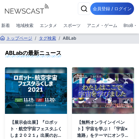
会員登録 / ログイン
新着
地域検索
エンタメ
スポーツ
アニメ・ゲーム
BtoB
トップページ
/
タグ検索
/
ABLab
ABLab
の最新ニュース
【展示会出展】『ロボッ
【無料オンラインイベン
ト・航空宇宙フェスタふく
ト】宇宙を学ぶ！「宇宙×
しま２０２１』出展のお知
進路」をテーマにオンライ