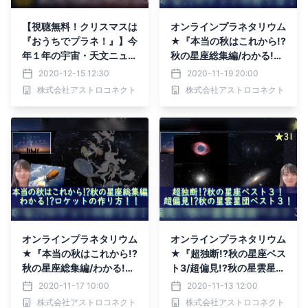
【視聴無料！クリスマスは
オンラインプラネタリウム
『おうちでプラネ！』】今
★『本当の秋はこれから!?
年１年の宇宙・天文ニュー
秋の星座総集編/わかる!?
スRANKING!!12月25日
ロケットの作り方！』11月
2020-12-15 12:30
2020-11-19 20:00
(金)よる9時～★YouTube
20日(金)よる9時～YouTu
株式会社アストロコネクト
株式会社アストロコネクト
Liveにて配信！
be Liveにて無料ライブ配
信！
オンラインプラネタリウム
オンラインプラネタリウム
★『本当の秋はこれから!?
★『超独断!?秋の星座ベス
秋の星座総集編/わかる!?
ト3/超偏見!?秋の星雲星団
ロケットの作り方！』11月
ベスト3』11月13日(金)よ
2020-11-17 10:00
2020-11-13 12:00
20日(金)よる9時～YouTu
る9時～ YouTube Live
株式会社アストロコネクト
株式会社アストロコネクト