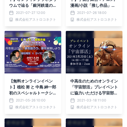
ウムで辿る「銀河鉄道の
漫画/小説「推し作品」を
夜」7月30日YouTubeで
各解説員が熱く語るトーク
2021-07-27 12:00
2021-07-26 18:00
ライブ配信
イベント開催
株式会社アストロコネクト
株式会社アストロコネクト
【無料オンラインイベン
中高生のためのオンライン
ト】植松 努 と 中島 紳一郎
「宇宙部活」プレイベント
初のスペシャルトークショ
に協力いただける宇宙部員
ー 「月を見上げて、夢を
を募集
2021-05-26 10:00
2021-03-18 11:00
語ろう、夢を実現しよう」
株式会社アストロコネクト
株式会社アストロコネクト
の配信を行います