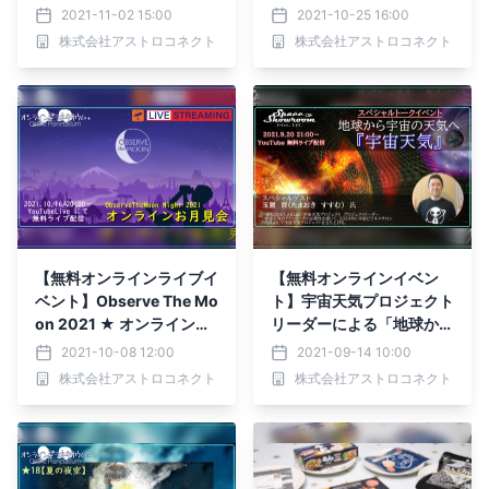
らせ
ン座談会を10月25日に開
2021-11-02 15:00
2021-10-25 16:00
催
株式会社アストロコネクト
株式会社アストロコネクト
【無料オンラインライブイ
【無料オンラインイベン
ベント】Observe The Mo
ト】宇宙天気プロジェクト
on 2021 ★ オンラインラ
リーダーによる「地球から
イブお月見会開催
宇宙の天気へ『宇宙天
2021-10-08 12:00
2021-09-14 10:00
気』」スペシャルトークイ
株式会社アストロコネクト
株式会社アストロコネクト
ベントを配信