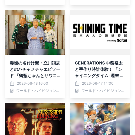
（土）あさ6時30分～ BS1
～」 6月20日(土)夕方6時
2 トゥエルビで放送
00分からBS12で放送！
毒蝮の名付け親・立川談志
GENERATIONS 中務裕太
とのハチャメチャエピソー
と手作り時計体験！ 「シ
ド 『鶴瓶ちゃんとサワコ
ャイニングタイム-週末 大
ちゃん～昭和の大先輩とお
人の趣味時間-」 6月18日
2026-06-18 16:00
2026-06-17 14:00
かしな２人～』第68回ゲ
（木）夕方6時30分～ BS1
ワールド・ハイビジョン・チャンネル株式会社
ワールド・ハイビジョン・チャンネル株式会社
スト：毒蝮三太夫 6月22
2 トゥエルビで全国無料放
日（月）よる9時00分～ B
送
S12 トゥエルビで放送