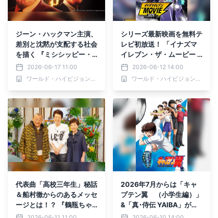
ジーン・ハックマン主演、
シリーズ最新映画を無料テ
差別と沈黙が支配する社会
レビ初放送！ 「イナズマ
を描く 『ミシシッピー・
イレブン・ザ・ムービー 2
バーニング』 6月20日
025」 6月21日（日）よる
2026-06-17 11:00
2026-06-12 14:00
（土）よる7時～ BS12 ト
7時～BS12 トゥエルビ
ワールド・ハイビジョン・チャンネル株式会社
ワールド・ハイビジョン・チャンネル株式会社
ゥエルビ 「土曜洋画劇
場」で無料放送
代表曲「高校三年生」秘話
2026年7月からは「キャ
＆船村徹からのあるメッセ
プテン翼 （小学生編）」
ージとは！？ 『鶴瓶ちゃ
&「真･侍伝 YAIBA」が登
んとサワコちゃん～昭和の
場！ BS12 トゥエルビ 深
2026-06-11 11:00
2026-06-10 14:00