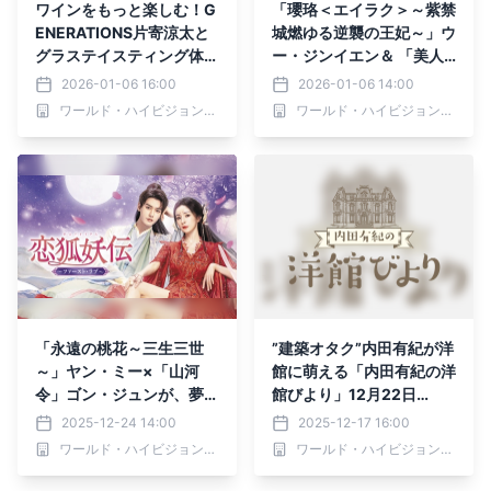
ワインをもっと楽しむ！G
「瓔珞＜エイラク＞～紫禁
ENERATIONS片寄涼太と
城燃ゆる逆襲の王妃～」ウ
グラステイスティング体験
ー・ジンイエン＆ 「美人
「シャイニングタイム-週
骨～前編：周生如故」ワ
2026-01-06 16:00
2026-01-06 14:00
末 大人の趣味時間-」1月8
ン・シンユエ 豪華スター
ワールド・ハイビジョン・チャンネル株式会社
ワールド・ハイビジョン・チャンネル株式会社
日（木）夕方6時30分～ B
が共演。 中国ドラマ「墨
S12 トゥエルビで全国無料
雨雲間（ぼくううんかん）
放送
～美しき復讐～」 1月12日
（月）ひる3時～ BS12 ト
ゥエルビで放送スタート
「永遠の桃花～三生三世
”建築オタク”内田有紀が洋
～」ヤン・ミー×「山河
館に萌える「内田有紀の洋
令」ゴン・ジュンが、夢の
館びより」12月22日
共演！ 中国ドラマ「恋狐
（月）よる8時～ BS12 ト
2025-12-24 14:00
2025-12-17 16:00
妖伝（れんこようでん）～
ゥエルビで全国無料放送
ワールド・ハイビジョン・チャンネル株式会社
ワールド・ハイビジョン・チャンネル株式会社
ファースト・ラブ～」 26
年1月5日（月）夕方5時3