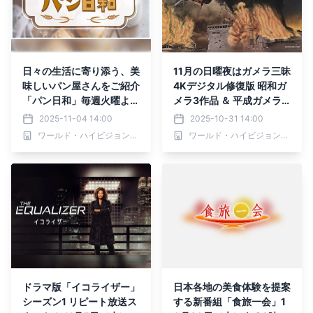
日々の生活に寄り添う、美
11月の日曜夜はガメラ三昧
味しいパン屋さんをご紹介
4Kデジタル修復版 昭和ガ
「パン日和」毎週火曜よる
メラ3作品 ＆ 平成ガメラ3
9:55～ BS12 トゥエルビ
部作 を一挙放送！ 初回11
2025-11-04 14:00
2025-10-31 14:00
で放送
月2日（日）よる7時～ BS
ワールド・ハイビジョン・チャンネル株式会社
ワールド・ハイビジョン・チャンネル株式会社
12 トゥエルビで無料放送
ドラマ版「イコライザー」
日本各地の美食体験を提案
シーズン1 リピート放送ス
する新番組「食旅一会」1