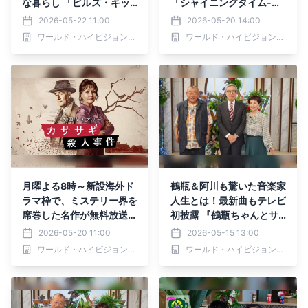
な暮らし 「ビルズ・キッ
「シャイニングタイム-週
チン ノッティングヒル」
末 大人の趣味時間-」 5月
2026-05-22 11:00
2026-05-20 14:00
初回5月25日（月）よる7
21日（木）夕方6時30分
ワールド・ハイビジョン・チャンネル株式会社
ワールド・ハイビジョン・チャンネル株式会社
時～ BS12 トゥエルビ に
～ BS12 トゥエルビで全国
て無料放送
無料放送
月曜よる8時～新設海外ド
鶴瓶＆阿川も驚いた音楽家
ラマ枠で、ミステリー界を
人生とは！最新曲もテレビ
席巻した名作が無料放送初
初披露 『鶴瓶ちゃんとサ
登場 「カササギ殺人事
ワコちゃん～昭和の大先輩
2026-05-20 11:00
2026-05-15 13:00
件」 初回5月25日（月）
とおかしな２人～』第66
ワールド・ハイビジョン・チャンネル株式会社
ワールド・ハイビジョン・チャンネル株式会社
よる8時～ BS12 トゥエル
回ゲスト：村井邦彦 5月18
ビ 「今宵は海外ミステリ
日（月）よる9時00分～ B
ー」にて
S12 トゥエルビで放送