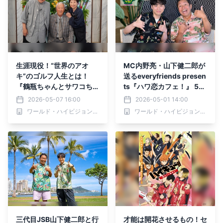
生涯現役！“世界のアオ
MC内野亮・山下健二郎が
キ”のゴルフ人生とは！
送るeveryfriends presen
『鶴瓶ちゃんとサワコちゃ
ts『ハワ恋カフェ！』 5月
ん～昭和の大先輩とおかし
3日（日）夕方6時25分～
2026-05-07 16:00
2026-05-01 14:00
な２人～』第65回ゲス
BS12 トゥエルビで放送ス
ワールド・ハイビジョン・チャンネル株式会社
ワールド・ハイビジョン・チャンネル株式会社
ト：青木功 5月11日（月）
タート プレゼントキャン
よる9時00分～ BS12 トゥ
ペーンも実施
エルビで放送
三代目JSB山下健二郎と行
才能は開花させるもの！セ