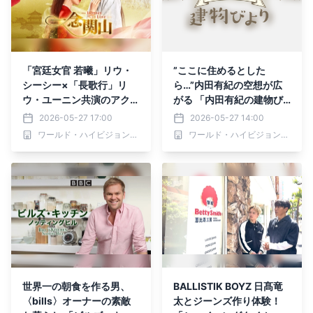
「宮廷女官 若曦」リウ・
”ここに住めるとした
シーシー×「長歌行」リ
ら…”内田有紀の空想が広
ウ・ユーニン共演のアクシ
がる 「内田有紀の建物び
ョン・ロマンス時代劇 中
より」 5月31日（日）よる
2026-05-27 17:00
2026-05-27 14:00
国ドラマ「一念関山－Jou
9時～ BS12 トゥエルビで
ワールド・ハイビジョン・チャンネル株式会社
ワールド・ハイビジョン・チャンネル株式会社
rney to Love－」 ６月１
全国無料放送
日（月）夕方4時～ BS12
トゥエルビで放送スタート
世界一の朝食を作る男、
BALLISTIK BOYZ 日髙竜
〈bills〉オーナーの素敵
太とジーンズ作り体験！