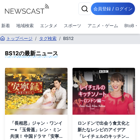
会員登録 / ログイン
新着
地域検索
エンタメ
スポーツ
アニメ・ゲーム
BtoB
トップページ
/
タグ検索
/
BS12
BS12
の最新ニュース
「長相思」ジャン・ワンイ
ロンドンで出会う食文化と
ー×「玉骨遥」レン・ミン
新たなレシピのアイデア
共演！ 中国ドラマ「安寧
「レイチェルのキッチンノ