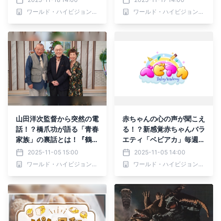
（日）、30日（日）夕方6
（木）夕方6時30分～ BS1
ワールド・ハイビジョン・チャンネル株式会社
ワールド・ハイビジョン・チャンネル株式会社
時～ BS12 トゥエルビで放
2 トゥエルビで全国無料放
送
送
山田洋次監督から突然の電
赤ちゃんの心の声が聞こえ
話！？橋爪功が語る「青春
る！？新感覚赤ちゃんバラ
家族」の裏話とは！『鶴瓶
エティ「ベビアカ」毎週水
ちゃんとサワコちゃん～昭
曜よる9:55～ BS12 トゥ
2025-11-05 15:00
2025-11-05 14:00
和の大先輩とおかしな２人
エルビで放送開始
ワールド・ハイビジョン・チャンネル株式会社
ワールド・ハイビジョン・チャンネル株式会社
～』第53回ゲスト：橋爪
功 11月10日（月）よる9
時00分～ BS12 トゥエル
ビで放送