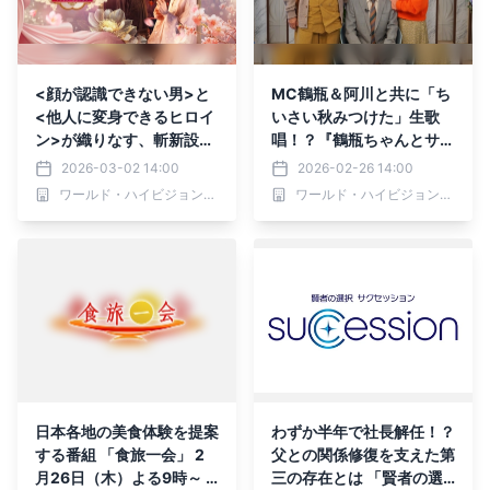
<顔が認識できない男>と
MC鶴瓶＆阿川と共に「ち
<他人に変身できるヒロイ
いさい秋みつけた」生歌
ン>が織りなす、斬新設定
唱！？『鶴瓶ちゃんとサワ
のラブロマンス時代劇！
コちゃん～昭和の大先輩と
2026-03-02 14:00
2026-02-26 14:00
中国ドラマ「顔心記～シェ
おかしな２人～』第61回
ワールド・ハイビジョン・チャンネル株式会社
ワールド・ハイビジョン・チャンネル株式会社
イプ・オブ・ラブ～」 3月
ゲスト：玉田元康 3月2
6日（金）ひる3時～ BS12
日（月）よる9時00分～ B
トゥエルビで放送スタート
S12 トゥエルビで放送
日本各地の美食体験を提案
わずか半年で社長解任！？
する番組 「食旅一会」 2
父との関係修復を支えた第
月26日（木）よる9時～ B
三の存在とは 「賢者の選