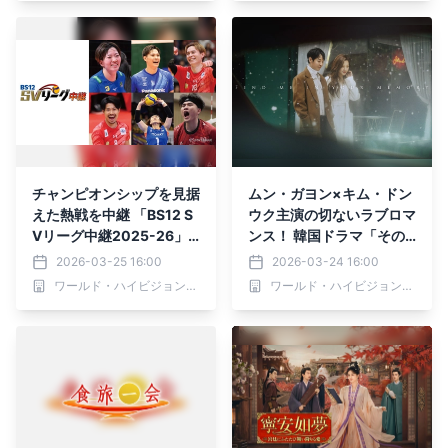
チャンピオンシップを見据
ムン・ガヨン×キム・ドン
えた熱戦を中継 「BS12 S
ウク主演の切ないラブロマ
Vリーグ中継2025-26」 3
ンス！ 韓国ドラマ「その
月29日（日)「サントリー
男の記憶法」 3月28日
2026-03-25 16:00
2026-03-24 16:00
vs. STINGS愛知」
（土）ひる1:00～ BS12
ワールド・ハイビジョン・チャンネル株式会社
ワールド・ハイビジョン・チャンネル株式会社
トゥエルビで放送スタート