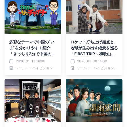
多彩なテーマで中国の“い
ロケット打ち上げ拠点と、
ま”を分かりやすく紹介
地球が生み出す絶景を巡る
「きっちり3分で中国の話
「FIRST TRIP～和歌山 宇
題 わかった気になっチャ
宙と自然に出会う、紀南の
2026-01-13 16:00
2026-01-08 14:00
イナ」1月16日（金）あさ
旅～」1月10日(土)夕方6
ワールド・ハイビジョン・チャンネル株式会社
ワールド・ハイビジョン・チャンネル株式会社
7:55～ BS12 トゥエルビで
時～BS12で放送
放送スタート