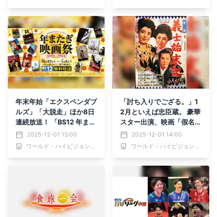
2 トゥエルビで全国無料放
～』第55回ゲスト：髙田
送
次郎 12月8日（月）よる9
時00分～ BS12 トゥエル
ビで放送
年末年始「エクスペンダブ
「討ち入りでござる。」1
ルズ」「大脱走」ほか8日
2月といえば忠臣蔵。 豪華
連続放送！ 「BS12 年また
スター出演、映画「假名手
ぎ映画祭」12/27（土）～
本忠臣蔵」ほか 12月２日
2025-12-01 15:00
2025-12-01 14:00
1/3（土）BS12 トゥエル
（火）～BS12で4週連続
ワールド・ハイビジョン・チャンネル株式会社
ワールド・ハイビジョン・チャンネル株式会社
ビ で無料放送
放送