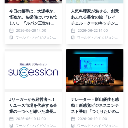
今日の相手は、大泥棒か、
人気料理家が魅せる、創意
怪盗か。名探偵はいつも忙
あふれる美食の旅 「レイ
しい。 『ルパン三世vs名
チェル・クーのキッチンノ
探偵コナン THE MOVIE』
ート おいしい旅レシピ」
2026-06-29 14:00
2026-06-22 14:00
『名探偵コナン vs. 怪盗キ
6月29日（月）よる7時～
ワールド・ハイビジョン・チャンネル株式会社
ワールド・ハイビジョン・チャンネル株式会社
ッド』2作品放送 7月の
BS12 トゥエルビで放送開
『日曜アニメ劇場』もお見
始
逃しなく BS12 トゥエルビ
Jリーガーから経営者へ！
ナレーター・影山優佳も感
リユース市場を代表する企
動！新感覚ビジネスコンテ
業の一つへと導いた成長戦
スト番組 「つくりたいの
略に迫る 「賢者の選択サ
はおもしろい方の脱炭素～
2026-06-19 14:00
2026-06-19 11:00
クセッション」 6月20日
デカボチャレンジ2026春
ワールド・ハイビジョン・チャンネル株式会社
ワールド・ハイビジョン・チャンネル株式会社