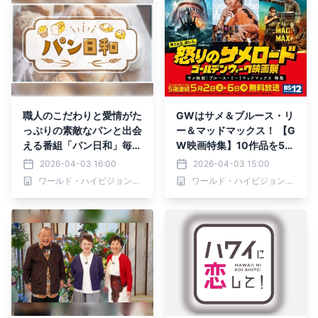
ビで放送
職人のこだわりと愛情がた
GWはサメ＆ブルース・リ
っぷりの素敵なパンと出会
ー＆マッドマックス！ 【G
える番組「パン日和」毎週
W映画特集】10作品を5夜
火曜よる9:55～ BS12 ト
連続で 5月2日（土）～5
2026-04-03 16:00
2026-04-03 15:00
ゥエルビで放送
月6日（水） BS12 トゥエ
ワールド・ハイビジョン・チャンネル株式会社
ワールド・ハイビジョン・チャンネル株式会社
ルビ 無料放送