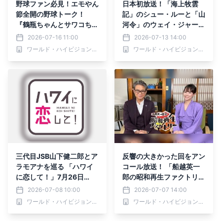
野球ファン必見！エモやん
日本初放送！「海上牧雲
節全開の野球トーク！
記」のシュー・ルーと「山
『鶴瓶ちゃんとサワコちゃ
河令」のウェイ・ジャーミ
ん～昭和の大先輩とおかし
ンが再びタッグ組んだ復讐
2026-07-16 11:00
2026-07-13 14:00
な２人～』第69回ゲス
ラブ史劇 中国ドラマ
ワールド・ハイビジョン・チャンネル株式会社
ワールド・ハイビジョン・チャンネル株式会社
ト：江本孟紀 7月20日
「荊棘（いばら）の花～奪
（月）よる9時00分～ BS
われた私～」 7月15日
12 トゥエルビで放送
（水）あさ7時～ BS12 ト
ゥエルビで放送スタート
三代目JSB山下健二郎とア
反響の大きかった回をアン
ラモアナを巡る 「ハワイ
コール放送！ 「船越英一
に恋して！」7月26日
郎の昭和再生ファクトリ
（日）夕方6時～BS12 ト
ー」 毎週木曜よる9時～ B
2026-07-08 10:00
2026-07-07 14:00
ゥエルビで全国無料放送
S12 トゥエルビで放送
ワールド・ハイビジョン・チャンネル株式会社
ワールド・ハイビジョン・チャンネル株式会社
今夏も髙島屋各店開催「Fr
esh!Fun!HAWAI❛I」とコ