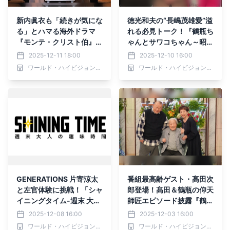
新内眞衣も「続きが気にな
徳光和夫の“長嶋茂雄愛”溢
る」とハマる海外ドラマ
れる必見トーク！『鶴瓶ち
『モンテ・クリスト伯』B
ゃんとサワコちゃん～昭和
S12試写トークイベントレ
の大先輩とおかしな２人
2025-12-11 18:00
2025-12-10 16:00
ポート BS12で2026年1月
～』第56回ゲスト：徳光
ワールド・ハイビジョン・チャンネル株式会社
ワールド・ハイビジョン・チャンネル株式会社
4日（日）よりスタート
和夫 12月15日（月）よる
9時00分～ BS12 トゥエル
ビで放送
GENERATIONS 片寄涼太
番組最高齢ゲスト・髙田次
と左官体験に挑戦！「シャ
郎登場！髙田＆鶴瓶の仰天
イニングタイム-週末 大人
師匠エピソード披露『鶴瓶
の趣味時間-」12月11日
ちゃんとサワコちゃん～昭
2025-12-08 16:00
2025-12-03 16:00
（木）夕方6時30分～ BS1
和の大先輩とおかしな２人
ワールド・ハイビジョン・チャンネル株式会社
ワールド・ハイビジョン・チャンネル株式会社