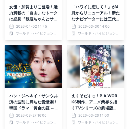
女優・加賀まりこ登場！魅
「ハワイに恋して！」が4
力満載の「自由」なトーク
月からリニューアル！新た
は必見『鶴瓶ちゃんとサワ
なナビゲーターには三代目
コちゃん～昭和の大先輩と
J SOUL BROTHERS山下
2026-04-02 14:45
2026-03-30 14:00
おかしな２人～』第63回
健二郎が就任しパワーアッ
ワールド・ハイビジョン・チャンネル株式会社
ワールド・ハイビジョン・チャンネル株式会社
ゲスト：加賀まりこ 4月
プ！ さらにはスピンオフ
6日（月）よる9時00分～
番組「ハワ恋カフェ！」も
BS12 トゥエルビで放送
始動！
ハン・ジヘ＆イ・サンウ共
えくそだすっ！P.A.WOR
演の波乱に満ちた愛憎劇！
KS制作、アニメ業界を描
韓国ドラマ「黄金の庭 ～
くTVシリーズの劇場版「S
奪われた運命～」 3月31日
HIROBAKO」を無料初放
2026-03-27 16:00
2026-03-26 14:00
（火）夕方5:30～ BS12
送 4月26日（日）よる7時
ワールド・ハイビジョン・チャンネル株式会社
ワールド・ハイビジョン・チャンネル株式会社
トゥエルビで放送スタート
～BS12 トゥエルビ