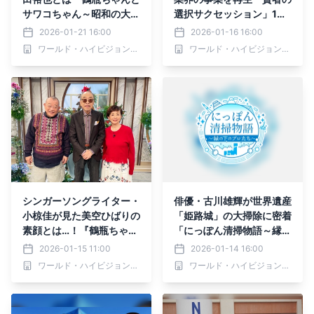
サワコちゃん～昭和の大先
選択サクセッション」1月1
輩とおかしな２人～』第5
7日（土）あさ6時30分～
2026-01-21 16:00
2026-01-16 16:00
9回ゲスト：近田春夫 1
BS12 トゥエルビで放送
ワールド・ハイビジョン・チャンネル株式会社
ワールド・ハイビジョン・チャンネル株式会社
月26日（月）よる9時00
分～ BS12 トゥエルビで放
送
シンガーソングライター・
俳優・古川雄輝が世界遺産
小椋佳が見た美空ひばりの
「姫路城」の大掃除に密着
素顔とは…！『鶴瓶ちゃん
「にっぽん清掃物語～縁の
とサワコちゃん～昭和の大
下のプロたち～」1月15日
2026-01-15 11:00
2026-01-14 16:00
先輩とおかしな２人～』第
（木）よる8時～ BS12 ト
ワールド・ハイビジョン・チャンネル株式会社
ワールド・ハイビジョン・チャンネル株式会社
58回ゲスト：小椋佳 1月1
ゥエルビで全国無料放送
9日（月）よる9時00分～
BS12 トゥエルビで放送