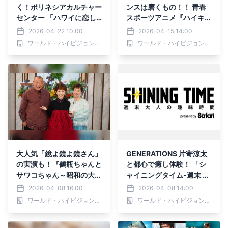
く！ポリネシアカルチャー
ンスは磨くもの！！ 青春
センター 「ハワイに恋し
スポーツアニメ『ハイキュ
て！」5月3日（日）夕方6
ー!! 劇場版 総集編』を4週
2026-04-22 10:00
2026-04-15 14:00
時～BS12 トゥエルビで放
連続放送 5月10日スター
ワールド・ハイビジョン・チャンネル株式会社
ワールド・ハイビジョン・チャンネル株式会社
送！ さらに、横浜髙島屋
ト BS12 トゥエルビ「日
「Fresh!Fun!HAWAI❛I 20
曜アニメ劇場」
26」ステージイベントに
参戦！
大人気「鏡よ鏡よ鏡さん」
GENERATIONS 片寄涼太
の実演も！『鶴瓶ちゃんと
と都心で癒し体験！ 「シ
サワコちゃん～昭和の大先
ャイニングタイム-週末 大
輩とおかしな２人～』第6
人の趣味時間-」 4月9日
2026-04-08 16:00
2026-04-08 14:00
4回ゲスト：うつみ宮土
（木）夕方6時30分～ BS1
ワールド・ハイビジョン・チャンネル株式会社
ワールド・ハイビジョン・チャンネル株式会社
理 4月13日（月）よる9
2 トゥエルビで全国無料放
時00分～ BS12 トゥエル
送