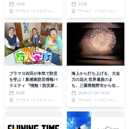
録～海棠に降る光～」 8月
ート ～ロンドン編～」 8
2日前
2日前
10日（月）夕方4時～ B
月10日（月）よる7時～B
ワールド・ハイビジョン・チャンネル株式会社
ワールド・ハイビジョン・チャンネル株式会社
S12 トゥエルビで放送スタ
S12 トゥエルビで放送開始
ート
ブラマヨ吉田が本気で防災
海上から打ち上げる、大迫
を学ぶ！新感覚防災情報バ
力の花火 世界遺産のま
ラエティ 『情熱！防災家
ち、三重県熊野市から生中
族 ～笑って学べる「備
継！ 「2026熊野大花火大
6日前
2026-07-30 14:00
え」の時間～』 8月2日
会 生中継」8月17日（月）
ワールド・ハイビジョン・チャンネル株式会社
ワールド・ハイビジョン・チャンネル株式会社
（日）夕方6時30分～BS1
よる7時～BS12で放送
2 トゥエルビで放送