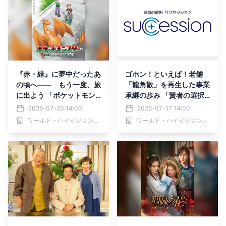
『赤・緑』に夢中だったあ
ゴホン！といえば！老舗
の頃へ―― もう一度、旅
「龍角散」を再生した事業
に出よう 「ポケットモン
承継の歩み 「賢者の選択
スター ジ・オリジン」 8
サクセッション」 7月18日
2026-07-23 14:00
2026-07-17 14:00
月2日（日）よる7時～ BS
（土）あさ6時30分～ BS1
ワールド・ハイビジョン・チャンネル株式会社
ワールド・ハイビジョン・チャンネル株式会社
12 トゥエルビ「日曜アニ
2 トゥエルビで放送
メ劇場」で放送