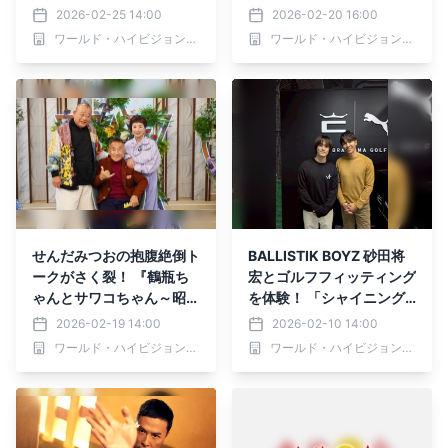
S12 トゥエルビで全国無料
択サクセッション」 2月21
2026-02-25 14:00
2026-02-20 16:00
放送
日（土）あさ6時30分～ B
ワールド・ハイビジョン・チャンネル株式会社
ワールド・ハイビジョン・チャンネル株式会社
S12 トゥエルビで放送
せんだみつおの抱腹絶倒ト
BALLISTIK BOYZ 砂田将
ークがさく裂！ 『鶴瓶ち
宏とゴルフフィッティング
ゃんとサワコちゃん～昭和
を体験！ 「シャイニング
の大先輩とおかしな２人
タイム-週末 大人の趣味時
2026-02-19 14:00
2026-02-10 14:00
～』 第60回ゲスト：せん
間-」 2月12日（木）夕方
ワールド・ハイビジョン・チャンネル株式会社
ワールド・ハイビジョン・チャンネル株式会社
だみつお 2月23日（月）
6時30分～ BS12 トゥエル
よる9時00分～ BS12 トゥ
ビで全国無料放送
エルビで放送