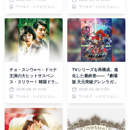
大先輩とおかしな２人～』
夜アニメ枠「アニメ26」
ワールド・ハイビジョン・チャンネル株式会社
ワールド・ハイビジョン・チャンネル株式会社
第67回ゲスト：舟木一夫
で放送開始
6月15日（月）よる9時00
分～ BS12 トゥエルビで放
送
チョ・スンウ×ぺ・ドゥナ
TVシリーズを再構成、進
主演の大ヒットサスペン
化した最終形―― 『劇場
ス・スリラー！ 韓国ドラ
版 天元突破グレンラガ
マ「秘密の森～深い闇の向
ン』二部作 ブルーレイ版
2026-06-10 11:00
2026-05-28 11:00
こうに～」 6月13日（土）
マスターで放送 6月7日
ワールド・ハイビジョン・チャンネル株式会社
ワールド・ハイビジョン・チャンネル株式会社
ひる2:00～ BS12 トゥエ
（日）よる7時～BS12 ト
ルビで放送スタート
ゥエルビ