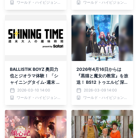
ワールド・ハイビジョン・チャンネル株式会社
ワールド・ハイビジョン・チャンネル株式会社
BALLISTIK BOYZ 奥田力
2026年4月16日からは
也とジオラマ体験！ 「シ
『黒猫と魔女の教室』を放
ャイニングタイム-週末 大
送！ BS12 トゥエルビ 深
人の趣味時間-」 3月12日
夜アニメ枠「アニメ26」
2026-03-10 14:00
2026-03-09 14:00
（木）夕方6時30分～ BS1
ワールド・ハイビジョン・チャンネル株式会社
ワールド・ハイビジョン・チャンネル株式会社
2 トゥエルビで全国無料放
送