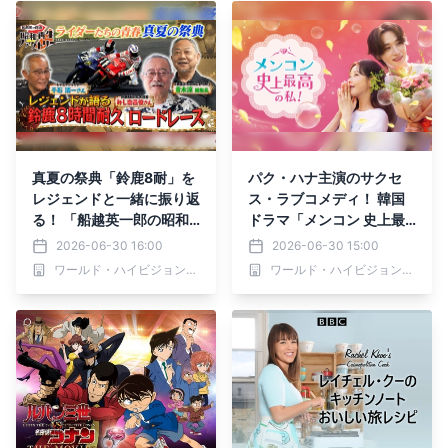
ラボイベント実施！
真夏の祭典「鈴鹿8耐」を
パク・ハナ主演のサクセ
レジェンドと一緒に振り返
ス・ラブコメディ！ 韓国
る！ 「船越英一郎の昭和
ドラマ「メンコン 史上最
再生ファクトリー」 7月2
高の私！」 7月3日（金）
2026-06-30 16:00
2026-06-30 15:00
日（木）よる9時～ BS12
夕方5:30～ BS12 トゥエ
ワールド・ハイビジョン・チャンネル株式会社
ワールド・ハイビジョン・チャンネル株式会社
トゥエルビで放送
ルビで放送スタート