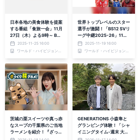
日本各地の美食体験を提案
世界トップレベルのスター
する番組「食旅一会」11月
選手が激闘！「BS12 SVリ
27日（木）よる9時～ BS1
ーグ中継2025-26」11月
2 トゥエルビで全国無料放
21日（金)「SAGA久光 v
2025-11-25 16:00
2025-11-19 16:00
送
s. 東レ滋賀」
ワールド・ハイビジョン・チャンネル株式会社
ワールド・ハイビジョン・チャンネル株式会社
茨城の栗スイーツや真っ赤
GENERATIONS 小森隼と
なスープの千葉県のご当地
グランピング体験！「シャ
ラーメンを紹介！『ざっく
イニングタイム-週末 大人
り旅グルメ』11月23日
の趣味時間-」11月20日
2025-11-18 14:00
2025-11-17 14:00