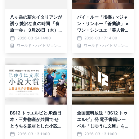
八ヶ岳の薪火イタリアンが
バイ・ルー「招揺」×ジャ
誘う 贅沢な食の時間 「食
ン・リンホー「蒼蘭訣」 ×
旅一会」 3月26日（木）
ワン・シンユエ「美人骨」
よる9時～ BS12 トゥエル
豪華スター共演！ 中国ド
2026-03-24 14:00
2026-03-17 14:00
ビで全国無料放送
ラマ「寧安如夢～宮廷にふ
ワールド・ハイビジョン・チャンネル株式会社
ワールド・ハイビジョン・チャンネル株式会社
たたび舞い降りる愛～」
3月24日
（火）夕方4時～ BS12
トゥエルビで放送スタート
BS12 トゥエルビとJR西日
全国無料放送「BS12 トゥ
本・三井物産が共同で せ
エルビ」発 電子書籍レー
とうちを題材とした小説大
ベル「じゆうに文庫」を3
賞を開催
月13日（金）オープン
2026-03-13 11:00
2026-03-13 11:00