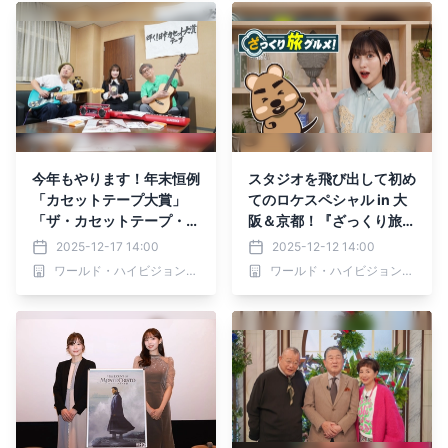
0分～ BS12 トゥエルビで
放送スタート
今年もやります！年末恒例
スタジオを飛び出して初め
「カセットテープ大賞」
てのロケスペシャル in 大
「ザ・カセットテープ・ミ
阪＆京都！『ざっくり旅グ
ュージック」12月21日
ルメ』12月14日（日）、2
2025-12-17 14:00
2025-12-12 14:00
（日）よる7時～ BS12 ト
1日（日）夕方6時～ BS12
ワールド・ハイビジョン・チャンネル株式会社
ワールド・ハイビジョン・チャンネル株式会社
ゥエルビで全国無料放送
トゥエルビで放送