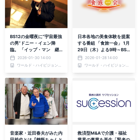
BS12の金曜夜に”宇宙最強
日本各地の美食体験を提案
の男”ドニー・イェン降
する番組 「食旅一会」 1月
臨。 「イップ・マン 継
29日（木）よる9時～BS1
承」他、3週連続放送！ B
2 トゥエルビで全国無料放
2026-01-30 14:00
2026-01-28 14:00
S12 トゥエルビで全国無料
送
ワールド・ハイビジョン・チャンネル株式会社
ワールド・ハイビジョン・チャンネル株式会社
放送
音楽家・近田春夫がみた内
救済型M&Aで介護・福祉
田裕也とは『鶴瓶ちゃんと
業界の事業を再生「賢者の