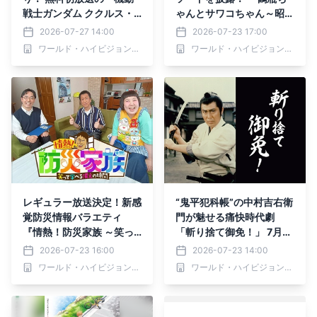
戦士ガンダム ククルス・
ゃんとサワコちゃん～昭和
ドアンの島』を含む8作品
の大先輩とおかしな２人
2026-07-27 14:00
2026-07-23 17:00
を毎週放送 2026年8月9
～』第70回ゲスト：田中
ワールド・ハイビジョン・チャンネル株式会社
ワールド・ハイビジョン・チャンネル株式会社
日（日）よる7時スター
眞紀子 7月27日（月）よる
ト BS12 トゥエルビ「日
9時00分～ BS12 トゥエル
曜アニメ劇場」
ビで放送
レギュラー放送決定！新感
“鬼平犯科帳”の中村吉右衛
覚防災情報バラエティ
門が魅せる痛快時代劇
『情熱！防災家族 ～笑っ
「斬り捨て御免！」 7月3
て学べる「備え」の時間
0日（木）よる7時～BS12
2026-07-23 16:00
2026-07-23 14:00
～』 7月26日（日）夕方6
トゥエルビで放送開始
ワールド・ハイビジョン・チャンネル株式会社
ワールド・ハイビジョン・チャンネル株式会社
時30分～BS12 トゥエルビ
で放送開始