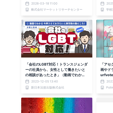
ドーム、天然ラテックス製コンドー
2026-03-18 11:00
202
ム、女性用避妊具、クリーム ウエスト/
株式会社マーケットリサーチセンター
学校
ヒップ美白クリーム 脱毛フォーム/クリ
ーム、ウエスト/ヒップ美白クリーム、
脱毛フォーム/クリーム、潤滑剤および
スプレー ジェル、潤滑剤、マッサージ
オイル、ジェル、潤滑剤、マッサージ
オイル 親密な洗浄、フォーム、ワイプ
親密
「会社のLGBT対応！トランスジェンダ
「アセ
ーの社員から、女性として働きたいと
画やド
の相談があったとき」（動画でわか
urfvo
る）をYouTubeに配信を開始しまし
2023-12-05 13:40
202
た！
新日本法規出版株式会社
Pol