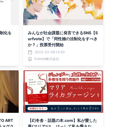
法制化を
みんなが社会課題に発言できるSNS【S
urfvote】で「同性婚の法制化をすべき
か？」投票受付開始
2023-02-08 14:50
Polimill株式会社
TO ART
【幻冬舎・話題の本.com】私が愛した
ラァグク
男(マリア)は、 けっして私を愛さな