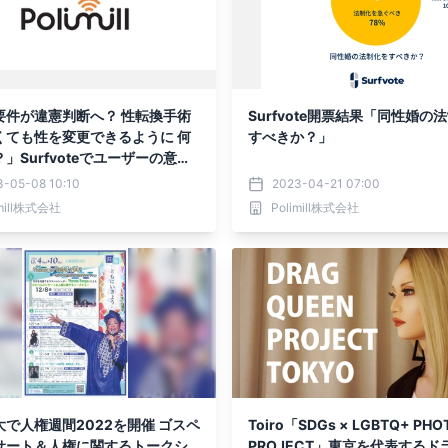
要件が違憲判断へ？ 性転換手術
Surfvote開票結果「同性婚の
くても性を変更できるように 何
すべきか？」
」Surfvoteでユーザーの意見
始
3-05-08 10:10
2023-04-21 07:00
imill株式会社
Polimill株式会社
で人権週間2022を開催 ゴスペ
Toiro「SDGs × LGBTQ+ PHO
サート＆人権に関するトークシ
PROJECT」東京を代表するド