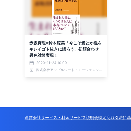
赤坂真理×鈴木涼美「今こそ愛とか性を
キレイゴト抜きに語ろう」初顔合わせ
異色対談実現！
2020-11-24 10:00
株式会社アップルシード・エージェンシー
運営会社
サービス・料金
サービス説明会
特定商取引法に基