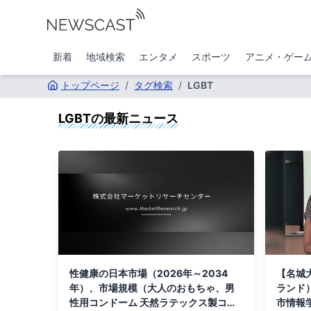
新着
地域検索
エンタメ
スポーツ
アニメ・ゲー
トップページ
/
タグ検索
/
LGBT
LGBT
の最新ニュース
性健康の日本市場（2026年～2034
【名城
年）、市場規模（大人のおもちゃ、男
ランド
性用コンドーム 天然ラテックス製コン
市情報