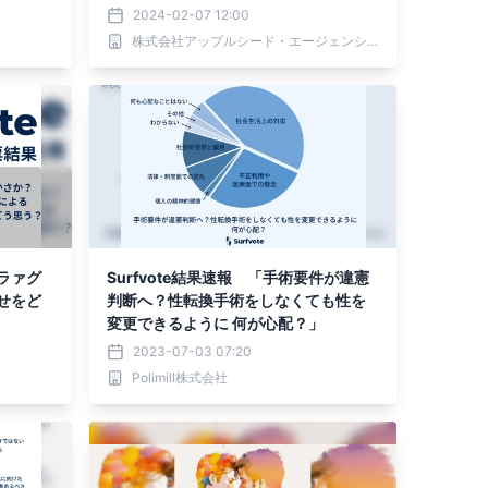
が解説協力
2024-02-07 12:00
株式会社アップルシード・エージェンシー
ラァグ
Surfvote結果速報 「手術要件が違憲
せをど
判断へ？性転換手術をしなくても性を
変更できるように 何が心配？」
2023-07-03 07:20
Polimill株式会社