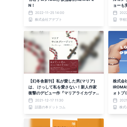
N！
ョーも
2022-11-25 14:00
2022
株式会社アデプト
学校
【幻冬舎新刊】私が愛した男(マリア)
株式会社
は、 けっして私を愛さない！新人作家
IROM
衝撃のデビュー作『マリアライカヴァ
ォトプ
ージン+』11月22日発売！
2021-12-17 11:30
202
話題の本ドットコム
株式会