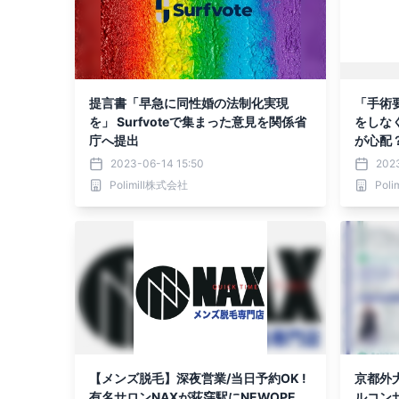
提言書「早急に同性婚の法制化実現
「手術
を」 Surfvoteで集まった意見を関係省
をしな
庁へ提出
が心配？
投票開
2023-06-14 15:50
202
Polimill株式会社
Pol
【メンズ脱毛】深夜営業/当日予約OK !
京都外大
有名サロンNAXが荻窪駅にNEWOPE
ルコン