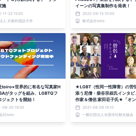
実施
イーンの写真集制作を発表！
-11-22 15:00
2022-09-15 10:00
法人 京都外国語大学
株式会社toiro
toiro×世界的に有名な写真家H
★LGBT（性同一性障害）の苦
ASAがタッグを組み、LGBTQフ
添う尼僧・柴谷宗叔氏インタビュ
ロジェクトを開始！
作家＆僧侶 家田荘子氏★「オ
僧侶クリニック」開設記念特番Pa
1-08-30 19:30
2021-06-08 16:10
開【寺社Now】
社toiro
一般社団法人全国寺社観光協会