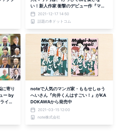
い！新人作家 衝撃のデビュー作『マリ
アライカヴァージン+』特設ページOPE
2021-12-17 14:50
N！
話題の本ドットコム
悩に寄り
noteで人気のマンガ家・ももせしゅう
ー by
へいさん『向井くんはすごい！』がKA
ンライン
DOKAWAから発売中
rt2公
2021-03-15 12:00
note株式会社