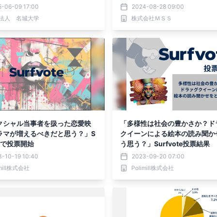
5-06-09 17:00
2024-08-28 09:00
法人 名城大学
株式会社ＭＳＳ
クシャル当事者を扱った恋愛映
「多様性は社会の豊かさか？ド
ラマが増えるべきだと思う？」S
クイーンによる絵本の読み聞か
teで投票開始
う思う？」Surfvote投票結果
3-10-19 10:40
2023-09-20 07:00
imill株式会社
Polimill株式会社