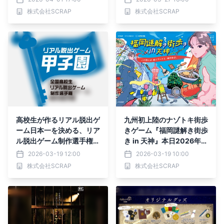
ンをリアルタイムで演じる
者の最後の7日間』東京ミ
株式会社SCRAP
株式会社SCRAP
特別公演を開催。一夜限り
ステリーサーカス にて20
のスペシャルイベントが盛
26年5月14日(木)より開催
況のうちに終了！
高校生が作るリアル脱出ゲ
九州初上陸のナゾトキ街歩
ーム日本一を決める、リア
きゲーム『福岡謎解き街歩
ル脱出ゲーム制作選手権
き in 天神』本日2026年3
第5回「リアル脱出ゲーム
月19日(木)より開催 ヨー
2026-03-19 12:00
2026-03-19 10:00
甲子園」開催決定
ロッパ企画 × LOVE FM DJ
株式会社SCRAP
株式会社SCRAP
佐藤ともやすによる 本イ
ベント限定のラジオドラマ
も同時公開！