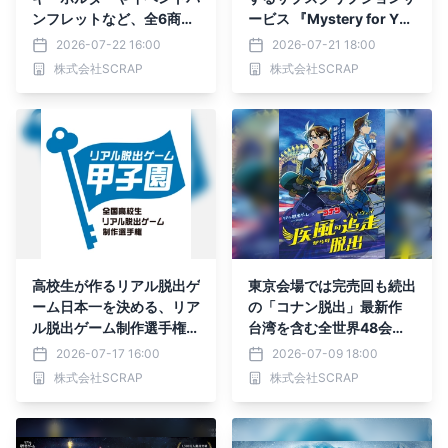
ンフレットなど、全6商品
ービス 『Mystery for Yo
がラインナップ！ リアル
u』にSCRAP公式キャラ
2026-07-22 16:00
2026-07-21 18:00
脱出ゲーム『真夜中の宇宙
クター「SCRAPPIES(ス
株式会社SCRAP
株式会社SCRAP
博物館からの脱出』 イベ
クラッピーズ)」が登場
ントオリジナルグッズを公
開！
高校生が作るリアル脱出ゲ
東京会場では完売回も続出
ーム日本一を決める、リア
の「コナン脱出」最新作
ル脱出ゲーム制作選手権
台湾を含む全世界48会場
第5回「リアル脱出ゲーム
に加え、新たに石川、京都
2026-07-17 16:00
2026-07-09 18:00
甲子園」本選チケット販売
での開催決定！ リアル脱
株式会社SCRAP
株式会社SCRAP
決定
出ゲーム×名探偵コナン最
新作『疾風の追走（ハイウ
ェイ）からの脱出』