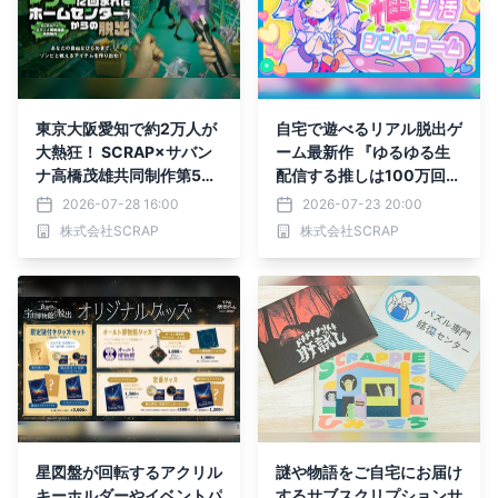
沙織さん、齋藤彩夏さんの
体験コメントも到着!!
東京大阪愛知で約2万人が
自宅で遊べるリアル脱出ゲ
大熱狂！ SCRAP×サバン
ーム最新作 『ゆるゆる生
ナ高橋茂雄共同制作第5弾
配信する推しは100万回死
リアル脱出ゲーム『ゾンビ
ぬ』テーマソング 「推シ
2026-07-28 16:00
2026-07-23 20:00
に囲まれたホームセンター
活・シンドローム」が本日
株式会社SCRAP
株式会社SCRAP
からの脱出』 福岡および
配信開始＆MV同時公開！
札幌の2都市で追加開催決
定！
星図盤が回転するアクリル
謎や物語をご自宅にお届け
キーホルダーやイベントパ
するサブスクリプションサ