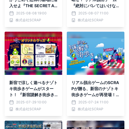
入せよ『THE SECRET AG
『絶対にバレてはいけない
ENT』REMAKE 10月限定
噓だらけのインタビュール
2025-08-08 19:00
2025-08-07 11:00
ゾンビver.開催決定！
ームからの脱出』
株式会社SCRAP
株式会社SCRAP
新宿で涼しく遊べるナゾト
リアル脱出ゲームのSCRA
キ街歩きゲームがスター
Pが贈る、新宿のナゾトキ
ト！ 『新宿謎解き街歩き
街歩きゲームが再登場！
くまっキーとナゾトキバー
『新宿謎解き街歩き くま
2025-07-29 10:00
2025-07-24 11:00
ゲン大作戦』 オリジナル
っキーとナゾトキバーゲン
株式会社SCRAP
株式会社SCRAP
グッズ公開！ 体験前後に
大作戦』2025年7月29日
立ち寄りたい、限定カフェ
（火）より開催！ 謎を解
メニューも登場
くたびに、新たな発見が待