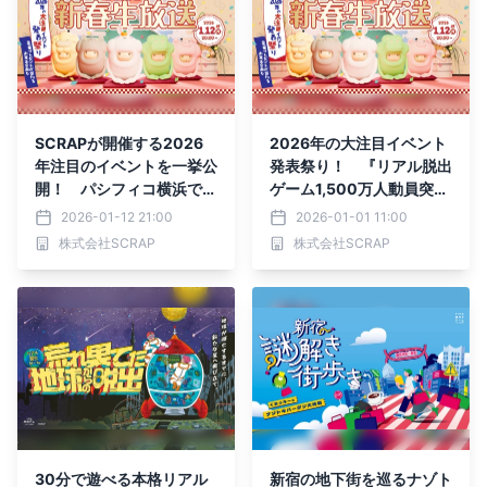
SCRAPが開催する2026
2026年の大注目イベント
年注目のイベントを一挙公
発表祭り！ 『リアル脱出
開！ パシフィコ横浜で開
ゲーム1,500万人動員突破
催する2026年最大のリア
記念 SCRAP新春生放送』
2026-01-12 21:00
2026-01-01 11:00
ル脱出ゲームや館を1棟貸
が2026年1月12日(月祝)2
株式会社SCRAP
株式会社SCRAP
し切った『謎の館からの脱
0時から配信決定！
出』の詳細情報を解禁！
「リアル脱出ゲーム CRO
SSING 渋谷店」のパワー
アップ情報も
30分で遊べる本格リアル
新宿の地下街を巡るナゾト