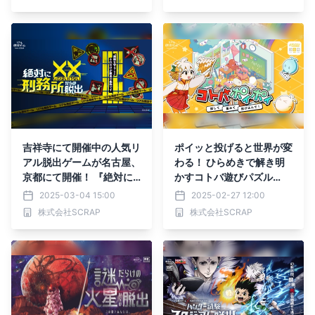
オープン！
ジを公開＆ウィッシュリス
ト登録を開始！
吉祥寺にて開催中の人気リ
ポイッと投げると世界が変
アル脱出ゲームが名古屋、
わる！ ひらめきで解き明
京都にて開催！ 『絶対に×
かすコトバ遊びパズル
×してはいけない刑務所か
『コトバポイポイ』2月27
2025-03-04 15:00
2025-02-27 12:00
らの脱出』
日（木）より販売決定！
株式会社SCRAP
株式会社SCRAP