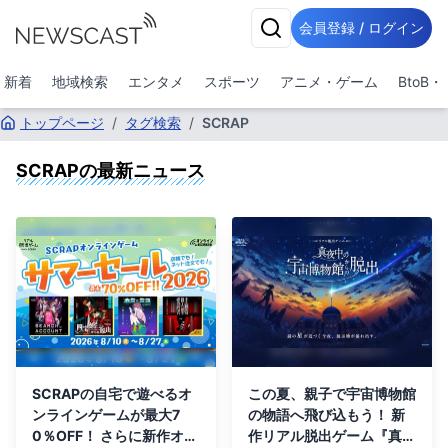
会員登録 / ログイン
新着
地域検索
エンタメ
スポーツ
アニメ・ゲーム
BtoB
トップページ
/
タグ検索
/
SCRAP
SCRAP
の最新ニュース
SCRAPの自宅で遊べるオ
この夏、親子で宇宙博物館
ンラインゲームが最大7
の物語へ飛び込もう！ 新
0％OFF！ さらに新作オン
作リアル脱出ゲーム『真夜