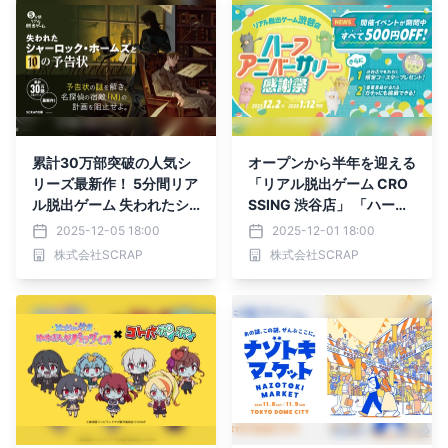
累計30万部突破の人気シ
オープンから半年を迎える
リーズ最新作！ 5分間リア
「リアル脱出ゲーム CRO
ル脱出ゲーム 失われたシ
SSING 渋谷店」 「ハーフ
ャーロック・ホームズと1
アニバーサリー感謝祭」開
2025-12-05 18:00
2025-12-01 18:00
0の予告状 12月19日
催決定！
株式会社SCRAP
株式会社SCRAP
（金）より発売！