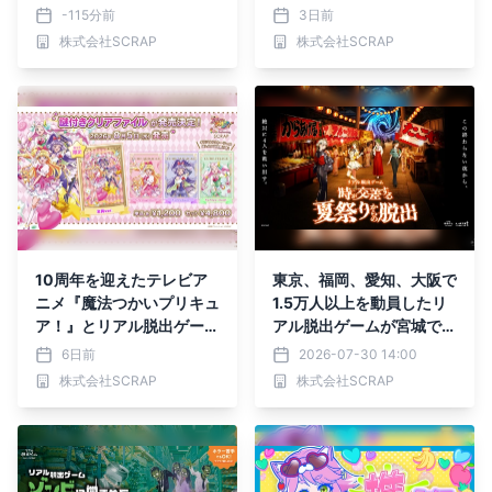
ラインゲームも多数ライン
中の宇宙博物館からの脱
-115分前
3日前
ナップ 「SCRAPオンライ
出』に 2026年8月7日(金)
株式会社SCRAP
株式会社SCRAP
ンゲーム サマーセール20
より親子で楽しめる「ファ
26」2026年8月10日(月)
ミリーキット」が登場！
から8月27日(木)まで期間
限定開催！
10周年を迎えたテレビア
東京、福岡、愛知、大阪で
ニメ『魔法つかいプリキュ
1.5万人以上を動員したリ
ア！』とリアル脱出ゲーム
アル脱出ゲームが宮城で初
のSCRAPが初コラボ！ オ
開催！ 時空を超えて4人の
6日前
2026-07-30 14:00
リジナルストーリーと謎解
少女の運命を変えるリアル
株式会社SCRAP
株式会社SCRAP
きを楽しめる「謎付きクリ
脱出ゲーム『時が交差する
アファイル」が2026年8
夏祭りからの脱出』 2026
月5日(水)より販売！ アニ
年9月4日(金)よりリアル
メで声優を務めた高橋李依
脱出ゲーム仙台店で開催決
さん、堀江由衣さん、早見
定！