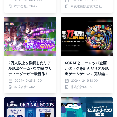
出』 2025年3月20日(木
せよ！』
株式会社SCRAP
京阪電気鉄道株式会社
祝)～3月30日(日)の期間
限定で開催！
2万人以上を動員したリア
SCRAPとヨーロッパ企画
ル脱出ゲーム×ウマ娘 プリ
がタッグを組んだリアル脱
ティーダービー最新作！
出ゲームがついに完結編へ
『つぎつぎと起こる不幸か
突入！ 『学校の77不思議
2024-12-25 21:00
2024-12-19 18:00
らの脱出』 2025年3月20
からの脱出』第4章〜第6
株式会社SCRAP
株式会社SCRAP
日(木祝)より全国で開催決
章が2025年2月15日
定！
（土）から一挙に開催決
定！