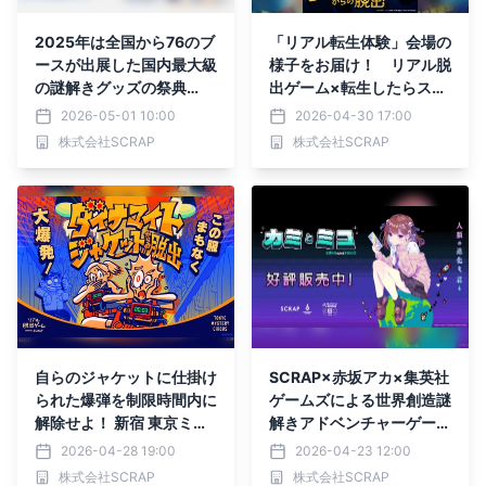
2025年は全国から76のブ
「リアル転生体験」会場の
ースが出展した国内最大級
様子をお届け！ リアル脱
の謎解きグッズの祭典
出ゲーム×転生したらスラ
『ナゾトキマーケット』が
イムだった件『閉ざされた
2026-05-01 10:00
2026-04-30 17:00
今年も開催決定！
テンペストダンジョン（異
株式会社SCRAP
株式会社SCRAP
世界迷宮）からの脱出』イ
ベント会場の様子を公開！
自らのジャケットに仕掛け
SCRAP×赤坂アカ×集英社
られた爆弾を制限時間内に
ゲームズによる世界創造謎
解除せよ！ 新宿 東京ミス
解きアドベンチャーゲーム
テリーサーカスの2階に約
『カミとミコ』本日4月23
2026-04-28 19:00
2026-04-23 12:00
2年ぶりの新作イベントが
日（木）発売！
株式会社SCRAP
株式会社SCRAP