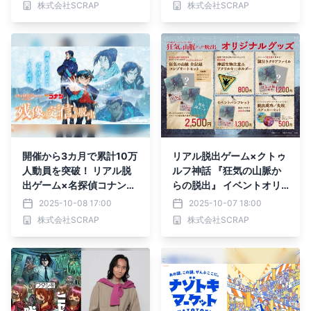
株式会社SCRAP
株式会社SCRAP
版の販売決定！ 全国のリ
アル脱出ゲーム店舗や通販
サイトで本日より販売開始
開催から3カ月で累計10万
リアル脱出ゲーム×クトゥ
人動員を突破！ リアル脱
ルフ神話 『狂気の山脈か
出ゲーム×名探偵コナン
らの脱出』 イベントオリ
『残像の交信（シグナル）
ジナルグッズ公開！
2025-10-08 17:00
2025-10-07 18:00
からの脱出』
株式会社SCRAP
株式会社SCRAP