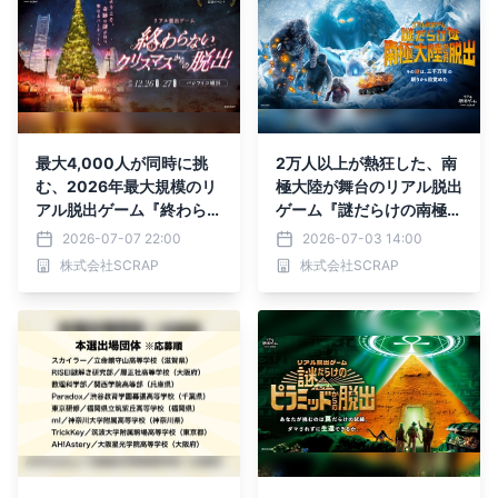
最大4,000人が同時に挑
2万人以上が熱狂した、南
む、2026年最大規模のリ
極大陸が舞台のリアル脱出
アル脱出ゲーム『終わらな
ゲーム『謎だらけの南極大
いクリスマスからの脱出』
陸からの脱出』 札幌&仙台
2026-07-07 22:00
2026-07-03 14:00
2026年12月26日(土)、2
の2都市で追加開催決定!!
株式会社SCRAP
株式会社SCRAP
7日(日)にパシフィコ横浜
にて開催