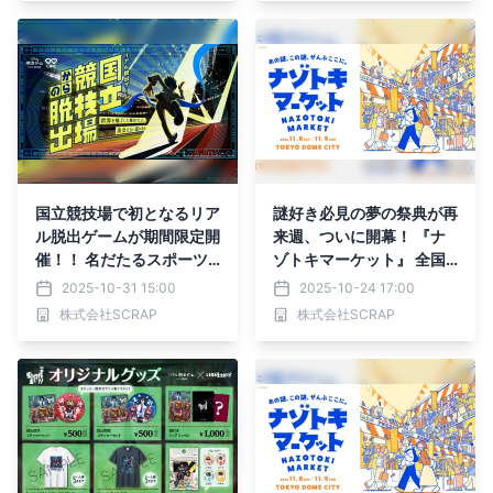
国立競技場で初となるリア
謎好き必見の夢の祭典が再
ル脱出ゲームが期間限定開
来週、ついに開幕！ 『ナ
催！！ 名だたるスポーツ
ゾトキマーケット』 全国
イベントで激戦の舞台とな
から76ブースが集結！
2025-10-31 15:00
2025-10-24 17:00
ったスタジアムから君は脱
株式会社SCRAP
株式会社SCRAP
出できるか？ 『国立競技
場からの脱出』2025年12
月に開催決定！