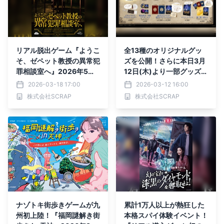
リアル脱出ゲーム『ようこ
全13種のオリジナルグッ
そ、ゼペット教授の異常犯
ズを公開！さらに本日3月
罪相談室へ』2026年5月1
12日(木)より一部グッズの
4日(木)よりリアル脱出ゲ
事前販売もスタート リア
2026-03-18 17:00
2026-03-12 16:00
ーム吉祥寺店で開催決定！
ル脱出ゲーム「全国夜の遊
株式会社SCRAP
株式会社SCRAP
園地」シリーズ最新作『夜
の魔法学校からの脱出』
ナゾトキ街歩きゲームが九
累計1万人以上が熱狂した
州初上陸！『福岡謎解き街
本格スパイ体験イベント！