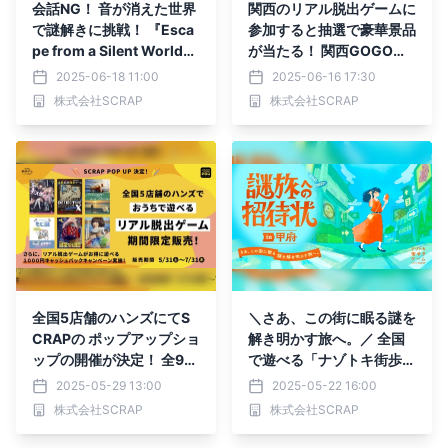
会話NG！ 音が消えた世界
関西のリアル脱出ゲームに
で謎解きに挑戦！ 『Esca
参加すると抽選で豪華景品
pe from a Silent World』
が当たる！ 関西GOGOキ
ジェスチャーや表情で仲間
ャンペーン 〜 2025年は
2025-06-18 11:00
2025-06-16 17:30
と協力。言語不要のリアル
関西にGOGO!! 〜
株式会社SCRAP
株式会社SCRAP
脱出ゲームが東京ミステリ
ーサーカスに登場！
全国5店舗のハンズにてS
＼さあ、この街に眠る謎を
CRAPの ポップアップショ
解き明かす旅へ。／ 全国
ップの開催が決定！ 全9タ
で遊べる「ナゾトキ街歩き
イトルが勢ぞろい！
ゲーム」の新スタイル第1
2025-05-29 13:00
2025-05-22 16:00
弾『謎旅への招待状 in 甲
株式会社SCRAP
株式会社SCRAP
府』2025年5月28日(水)
より開催