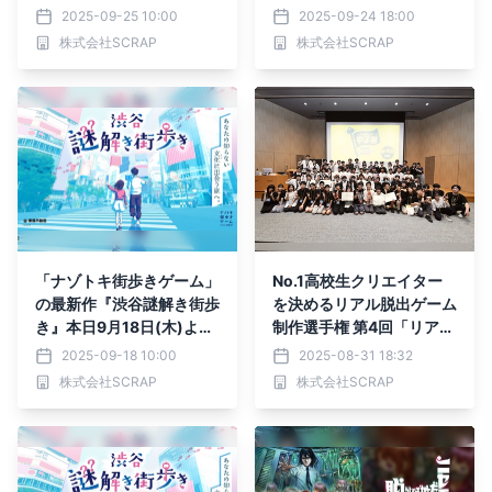
ム 『カミとミコ』 プロジ
T』REMAKE 10月限定ゾ
2025-09-25 10:00
2025-09-24 18:00
ェクト始動！
ンビver. の演出に、五味弘
株式会社SCRAP
株式会社SCRAP
文氏の起用が決定！
「ナゾトキ街歩きゲーム」
No.1高校生クリエイター
の最新作『渋谷謎解き街歩
を決めるリアル脱出ゲーム
き』本日9月18日(木)より
制作選手権 第4回「リアル
スタート！ 早期参加者特
脱出ゲーム甲子園」 優勝
2025-09-18 10:00
2025-08-31 18:32
典として渋谷サクラステー
は武蔵高等学校の「634Q
株式会社SCRAP
株式会社SCRAP
ジ4F「サクヨン」で使え
uest」に決定！
る500円券プレゼント！