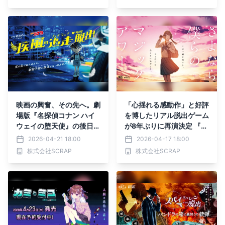
登場 リアル脱出ゲーム
『ダイナマイトジャケット
からの脱出』
映画の興奮、その先へ。劇
「心揺れる感動作」と好評
場版『名探偵コナン ハイ
を博したリアル脱出ゲーム
ウェイの堕天使』の後日譚
が8年ぶりに再演決定 『さ
を描くリアル脱出ゲーム最
よなら、僕らのマジックア
2026-04-21 18:00
2026-04-17 18:00
新作が開催決定！ 『疾風
ワー』 名古屋、大阪には
株式会社SCRAP
株式会社SCRAP
の追走（ハイウェイ）から
初上陸！ 2026年5月15日
の脱出』
（金）より東京ミステリー
サーカスを皮切りに順次開
催