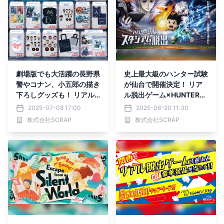
っている。街に仕掛けられ
た手がかりを追って、まだ
知らない新宿へ踏み出そ
う！
劇場版でも大活躍の長野県
史上最大級のハンター試験
警やコナン、小五郎の描き
が仙台で開催決定！ リア
下ろしグッズも！ リアル
ル脱出ゲーム×HUNTER×
脱出ゲーム×名探偵コナン
HUNTER 『ハンター試験
2025-07-08 17:00
2025-06-20 11:30
最新作 『残像の交信（シ
スタジアムからの脱出』
株式会社SCRAP
株式会社SCRAP
グナル）からの脱出』 オ
累計4万人以上が熱狂した
リジナルグッズ全12種を
イベントを、 2025年8月
公開！
9日(土)、10日(日)、11日
(月祝)の3日間限定で開
催！