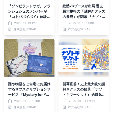
『ゾンビランドサガ』フラ
総勢76ブースが出展 過去
ンシュシュのメンバーが
最大規模の「謎解きグッズ
『コトバポイポイ』体験版
の祭典」が閉幕 『ナゾト
に限定登場！
キマーケット』
2025-11-19 12:00
2025-11-10 11:00
株式会社SCRAP
株式会社SCRAP
謎や物語をご自宅にお届け
開幕直前！史上最大級の謎
するサブスクリプションサ
解きグッズの祭典 『ナゾ
ービス 『Mystery for Yo
トキマーケット』 合計92
u』より 10月の新作ライ
個の商品を一挙公開
2025-11-06 15:00
2025-10-31 17:00
ンナップを紹介
株式会社SCRAP
株式会社SCRAP