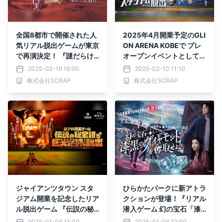
全国8都市で開催された人
2025年4月開業予定のGLI
気リアル脱出ゲームが東京
ON ARENA KOBEで プレ
で再演決定！ 『謎だらけ
オープンイベントとして、
の火星からの脱出』 自ら
リアル脱出ゲーム✖HUNT
2025-02-19 16:00
2025-02-10 11:10
の手でロケットを製造し、
ER×HUNTER 『ハンター
株式会社SCRAP
株式会社SCRAP
無事に地球へ帰還せよ！
試験スタジアムからの脱
出』の開催が決定！
ジャイアンツタウン スタ
ひらかたパークに新アトラ
ジアム開業を記念したリア
クションが登場！『リアル
ル脱出ゲーム 『伝説の秘
潜入ゲーム 幻の宝石「漆
宝眠る巨大遺跡からの脱
黒のダイヤモンド」を奪取
2025-01-06 15:00
2025-01-06 12:00