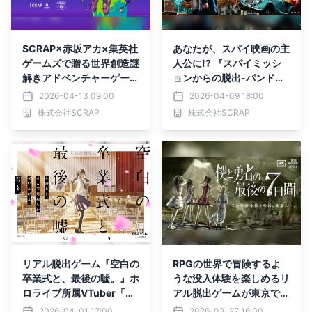
SCRAP×赤坂アカ×集英社
あなたが、スパイ映画の主
ゲームズで贈る世界創造謎
人公に!? 『スパイミッシ
解きアドベンチャーゲーム
ョンからの脱出-パンドラ
『カミとミコ』発売日が4
の箱と裏切りの銃弾-』全
2026-04-13 09:00
2026-04-09 18:00
月23日（木）に決定！
国のリアル脱出ゲーム店舗
株式会社SCRAP
株式会社SCRAP
で開催決定
リアル脱出ゲーム『空白の
RPGの世界で冒険するよ
卒業式と、最後の嘘。』ホ
うな没入体験を楽しめるリ
ロライブ所属VTuber「博
アル脱出ゲームが東京で4
衣こより」が物語のヒロイ
年ぶりに復活！ 『僕と勇
2026-04-01 17:00
2026-03-27 16:00