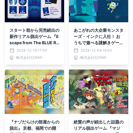
スタート前から完売続出の
あこがれの大企業モンスタ
新作リアル脱出ゲーム 『E
ーズ・インクに入社！ お
scape from The BLUE RO
うちで遊べる謎解きゲーム
OM』 オリジナルグッズ公
『リアル脱出ゲーム やっ
2024-12-19 17:00
2024-12-04 16:00
開！
かいなドアだらけのモンス
株式会社SCRAP
株式会社SCRAP
ターズ・インクからの脱
出』 2024年12月20日
（金）より発売
『ナゾだらけの部屋からの
絶賛の声が続出した話題の
脱出』 京都、福岡での開
リアル脱出ゲーム 『マジ