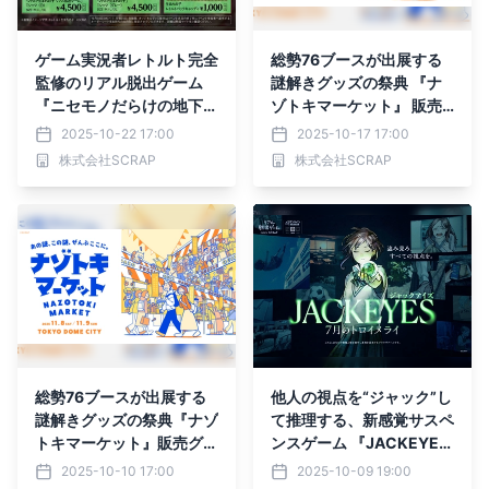
ゲーム実況者レトルト完全
総勢76ブースが出展する
監修のリアル脱出ゲーム
謎解きグッズの祭典 『ナ
『ニセモノだらけの地下研
ゾトキマーケット』 販売
究所からの脱出』 会場限
謎解きグッズ追加発表！
2025-10-22 17:00
2025-10-17 17:00
定販売のイベントオリジナ
株式会社SCRAP
株式会社SCRAP
ルグッズ公開！
総勢76ブースが出展する
他人の視点を“ジャック”し
謎解きグッズの祭典『ナゾ
て推理する、新感覚サスペ
トキマーケット』販売グッ
ンスゲーム 『JACKEYES
ズを追加発表！
7月のトロイメライ』 特典
2025-10-10 17:00
2025-10-09 19:00
ステッカー付きパッケージ