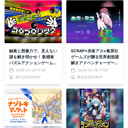
年5月29日(金)よりスター
ト
触覚と想像力で、見えない
SCRAP×赤坂アカ×集英社
謎を解き明かせ！ 新感覚
ゲームズが贈る世界創造謎
パズルアクションゲーム
解きアドベンチャーゲーム
『コロコロジック』が名古
『カミとミコ』赤坂アカが
2026-05-28 17:00
2026-05-08 17:00
屋に初上陸！
作詞を務める主題歌「ナミ
株式会社SCRAP
株式会社SCRAP
ダとカタチ」5月8日
（金）より配信開始