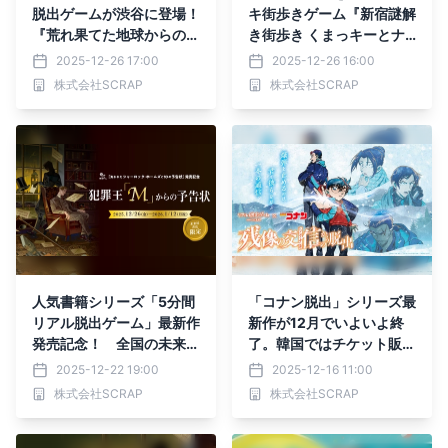
脱出ゲームが渋谷に登場！
キ街歩きゲーム『新宿謎解
『荒れ果てた地球からの脱
き街歩き くまっキーとナ
出』
ゾトキバーゲン大作戦』1
2025-12-26 17:00
2025-12-26 16:00
2月29日（月）から、イベ
株式会社SCRAP
株式会社SCRAP
ントご参加の方先着1,000
名にメインビジュアルカー
ド付きのカイロをプレゼン
ト
人気書籍シリーズ「5分間
「コナン脱出」シリーズ最
リアル脱出ゲーム」最新作
新作が12月でいよいよ終
発売記念！ 全国の未来屋
了。韓国ではチケット販売
書店にて無料で遊べる謎解
開始30分で即完売の熱狂
2025-12-22 19:00
2025-12-16 11:00
きキャンペーンを12月26
も！ リアル脱出ゲーム×名
株式会社SCRAP
株式会社SCRAP
日(金)より開催！
探偵コナン 『残像の交信
（シグナル）からの脱出』