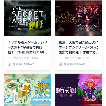
「リアル潜入ゲーム」シリ
東京、大阪で完売続出のイ
ーズ第1作が渋谷で再始
マーシブシアターがついに
動！ 『THE SECRET AGE
愛知で初開催！ 体験する
NT』REMAKEを お得に楽
物語project『カジノ・シ
2025-05-21 17:00
2025-05-16 13:00
しめる期間限定キャンペー
ュレディンガー』 7月3日
株式会社SCRAP
株式会社SCRAP
ンが実施決定 スパイさな
(木)～7月13日(日) リアル
がらの体験が自宅楽しめる
脱出ゲーム名古屋店にて開
オリジナルグッズも登場
催決定！