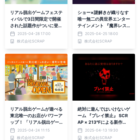
リアル脱出ゲームフェステ
ショー×謎解きが織りなす
ィバルで3日間限定で開催
唯一無二の異世界エンター
された話題作がついに登
テインメント 『魔界レス
場！ナゾトキ街歩きゲーム
トラン ナイトメリアから
2025-04-28 17:00
2025-04-25 18:00
『幕張謎解き街歩き』
の脱出』 東京ミステリー
株式会社SCRAP
株式会社SCRAP
サーカスにて3年ぶりに開
催決定！
リアル脱出ゲームが遊べる
絶対に遊んではいけないゲ
東北唯一のお店がパワーア
ーム 『プレイ禁止』 SCR
ップ！ 「リアル脱出ゲー
AP × 213°Fによる新作ホ
ム仙台店」が 2025年5
ラーゲームが2026年発売
2025-04-24 11:15
2025-04-13 19:30
月、一番町にリニューアル
決定！ Steamストアペー
株式会社SCRAP
株式会社SCRAP