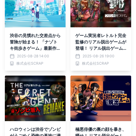
渋谷の見慣れた交差点から
ゲーム実況者レトルト完全
冒険が始まる！ 「ナゾト
監修のリアル脱出ゲームが
キ街歩きゲーム」最新作
登場！ リアル脱出ゲーム×
『渋谷謎解き街歩き』202
レトルト生まれの子 『ニ
2025-08-28 14:00
2025-08-26 19:00
5年9月18日(木)より開催
セモノだらけの地下研究所
株式会社SCRAP
株式会社SCRAP
からの脱出』
ハロウィンは渋谷でゾンビ
極悪俳優の裏の顔を暴き、
がうごめく恐怖の基地に潜
晒せ！ リアル脱出ゲーム