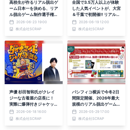
高校生が作るリアル脱出ゲ
全国で3.5万人以上が体験
ーム日本一を決める、リア
した人気イベントが、大宮
ル脱出ゲーム制作選手権
＆千葉で初開催‼︎ リアル脱
第5回「リアル脱出ゲーム
出ゲーム『謎だらけのピラ
2026-06-23 19:00
2026-06-19 12:00
甲子園」予選結果発表
ミッドからの脱出』
株式会社SCRAP
株式会社SCRAP
声優 杉田智和氏がクレイ
パシフィコ横浜で今冬2日
ジーな古着屋の店長に！
間限定開催、2026年最大
実際に爆弾付きジャケット
規模のリアル脱出ゲーム
を着用して挑む、新作リア
『終わらないクリスマスか
2026-06-18 16:00
2026-05-29 17:00
ル脱出ゲーム『ダイナマイ
らの脱出』「みんなでつく
株式会社SCRAP
株式会社SCRAP
トジャケットからの脱出』
ろうキャンペーン」として
2つの投票企画が、2026