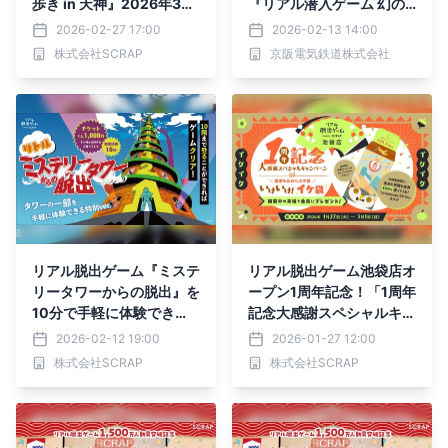
歩き in 天神』2026年3月
『リアル潜入ゲーム 幻の
19日(木)より開催
宝石「漆黒のダイヤモン
2026-02-27 17:00
2026-02-13 14:00
ド」を奪取せよ！』2026
株式会社SCRAP
京阪電気鉄道株式会社
年3月終了決定
リアル脱出ゲーム『ミステ
リアル脱出ゲーム池袋店オ
リータワーからの脱出』を
ープン1周年記念！「1周年
10分で手軽に体験でき
記念大感謝スペシャルキャ
る！ 『リトルミステリー
ンペーン~いけいけイケ
2026-02-12 19:00
2026-01-27 12:00
タワーからの脱出』2026
袋！~ 」開催決定
株式会社SCRAP
株式会社SCRAP
年2月16日(月)より開催決
定！