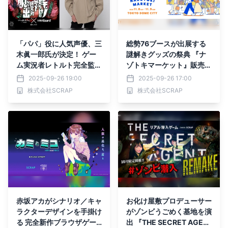
「パパ」役に人気声優、三
総勢76ブースが出展する
木眞一郎氏が決定！ ゲー
謎解きグッズの祭典 『ナ
ム実況者レトルト完全監修
ゾトキマーケット』販売グ
のリアル脱出ゲーム『ニセ
ッズの一部を発表！
2025-09-26 19:00
2025-09-26 17:00
モノだらけの地下研究所か
株式会社SCRAP
株式会社SCRAP
らの脱出』
赤坂アカがシナリオ／キャ
お化け屋敷プロデューサー
ラクターデザインを手掛け
がゾンビうごめく基地を演
る 完全新作ブラウザゲー
出 『THE SECRET AGEN