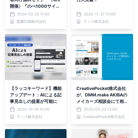
開催）『のべ1000サイト
以上の支援実績！大手EC
2024-02-22 11:00
2023-11-27 10:00
サイトから学ぶ顧客体験の
図書印刷株式会社
ラッコ株式会社
設計手法大全』に登壇
【ラッコキーワード】機能
CreativePocket株式会社
アップデート：AIによる記
が、DMM.make AKIBAの
事見出しの提案が可能に
メイカーズ相談会にて相談
窓口を開始します。
2023-10-16 10:30
2023-03-23 13:00
ラッコ株式会社
CreativePocket株式会社