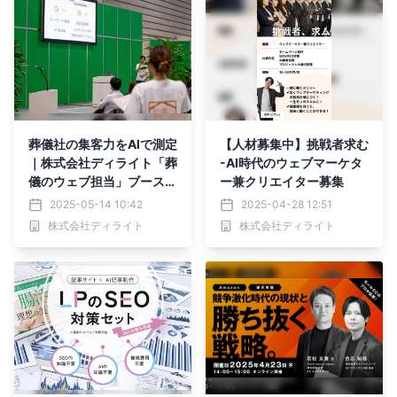
葬儀社の集客力をAIで測定
【人材募集中】挑戦者求む
｜株式会社ディライト「葬
-AI時代のウェブマーケタ
儀のウェブ担当」ブースで
ー兼クリエイター募集
フューネラルビジネスフェ
2025-05-14 10:42
2025-04-28 12:51
ア2025出展
株式会社ディライト
株式会社ディライト