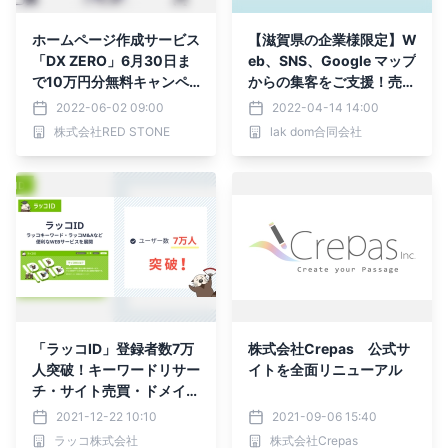
ホームページ作成サービス
【滋賀県の企業様限定】W
「DX ZERO」6月30日ま
eb、SNS、Google マップ
で10万円分無料キャンペ
からの集客をご支援！売上
ーンを実施！
アップに貢献するWebコ
2022-06-02 09:00
2022-04-14 14:00
ンサルティングを初月無料
株式会社RED STONE
lak dom合同会社
でサポートします
「ラッコID」登録者数7万
株式会社Crepas 公式サ
人突破！キーワードリサー
イトを全面リニューアル
チ・サイト売買・ドメイ
ン・サーバーなど多彩な
2021-12-22 10:10
2021-09-06 15:40
WEBサービスを展開
ラッコ株式会社
株式会社Crepas