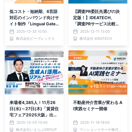
低コスト・短納期、6言語
【調査PR委託先選びの決
対応のインバウンド向けサ
定版！】IDEATECH、
イト制作「Lingual Gate
「調査PRサービス比較・
（リンガルゲート）」リリ
選定ガイド」を無料公開
2025-12-25 10:00
2025-12-11 13:00
ース
株式会社ビーブレックス
株式会社 IDEATECH
来場者4,385人！11月26
不動産仲介営業が変わる A
日(水)～27日(木)「賃貸住
I実践セミナー開催
宅フェア2025大阪」出
展・登壇レポート｜いえら
2025-12-03 10:40
2025-11-18 18:00
ぶGROUP
株式会社いえらぶGROUP
マンションリサーチ株式会社