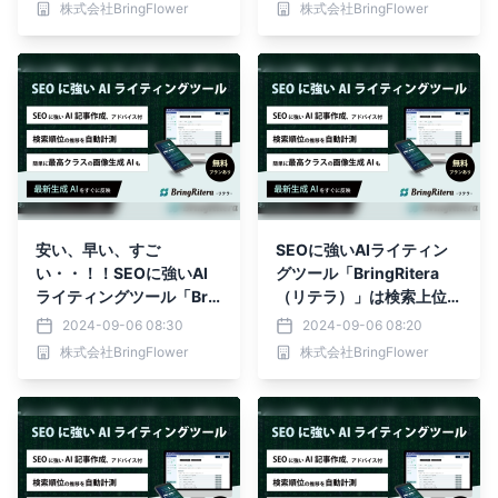
株式会社BringFlower
株式会社BringFlower
安い、早い、すご
SEOに強いAIライティン
い・・！！SEOに強いAI
グツール「BringRitera
ライティングツール「Brin
（リテラ）」は検索上位獲
gRitera（リテラ）」
得、売上向上の事例が多
2024-09-06 08:30
2024-09-06 08:20
数！
株式会社BringFlower
株式会社BringFlower