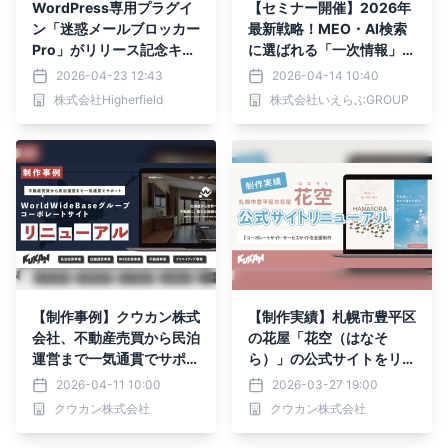
WordPress専用プラグイ
【セミナー開催】2026年
ン「迷惑メールブロッカー
最新戦略！MEO・AI検索
Pro」がリリース記念キャ
に選ばれる「一次情報」活
ンペーンを実施中。モニタ
用SEO術｜いえらぶGROU
2026-04-23 12:43
2026-04-14 10:40
ー企業には無償提供も。
P
株式会社Higherfield
株式会社いえらぶGROUP
【制作事例】クウカン株式
【制作実績】札幌市豊平区
会社、不動産売買から民泊
の花屋「花空（はなそ
運営まで一気通貫でサポー
ら）」の公式サイトをリニ
トする「WorldWideBase
ューアル｜コーポレートサ
2026-04-11 10:00
2026-03-27 19:00
グループ」のコーポレート
イト・サービスサイトを全
クウカン株式会社
クウカン株式会社
サイトの全面リニューアル
面制作
を実施