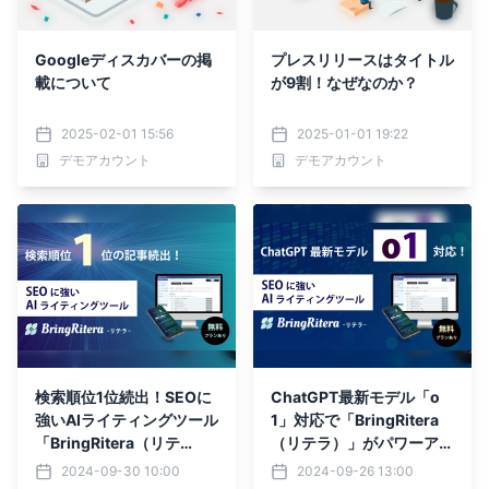
Googleディスカバーの掲
プレスリリースはタイトル
載について
が9割！なぜなのか？
2025-02-01 15:56
2025-01-01 19:22
デモアカウント
デモアカウント
検索順位1位続出！SEOに
ChatGPT最新モデル「o
強いAIライティングツール
1」対応で「BringRitera
「BringRitera（リテ
（リテラ）」がパワーアッ
ラ）」の出力記事と検索順
プ！
2024-09-30 10:00
2024-09-26 13:00
位推移を発表！