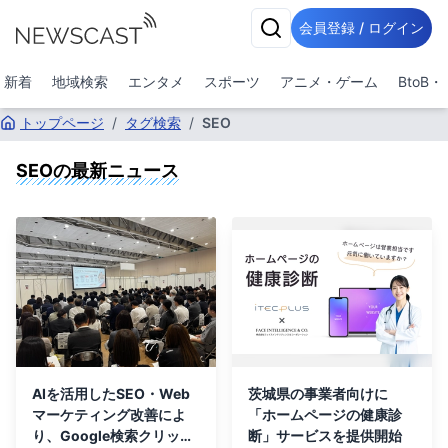
会員登録 / ログイン
新着
地域検索
エンタメ
スポーツ
アニメ・ゲーム
BtoB
トップページ
/
タグ検索
/
SEO
SEO
の最新ニュース
AIを活用したSEO・Web
茨城県の事業者向けに
マーケティング改善によ
「ホームページの健康診
り、Google検索クリック
断」サービスを提供開始