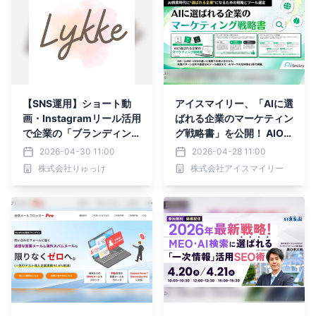
求められるコンテンツ戦略
の転換と、実行体制の整備
が急務に〜
【SNS運用】ショート動
アイスマイリー、「AIに選
画・Instagramリール活用
ばれる企業のマーケティン
で企業の「ブランディン
グ戦略書」を公開！ AIO・
グ」を伴走支援。株式会社
LLMO・GEOの違いから
2026-04-30 11:00
2026-04-28 11:00
りゅっけ、BtoB広報・We
実践まで―AI検索時代の新
株式会社りゅっけ
株式会社アイスマイリー
bマーケティング支援を本
基準を徹底解説！
格強化。