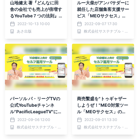
山地健太 著『どんなに田
ルー大柴がアンバサダーに
舎の会社でも売上が倍増す
就任した店舗集客支援サー
るYouTube７つの法則』2
ビス「MEOサクセス」
022年10月14日刊行
に"お試しコース"登場!
2022-10-13 10:00
2022-09-07 17:30
あさ出版
株式会社サステナブル・プランニング
パーソル パ・リーグTVの
商売繫盛を"トゥギャザー
公式YouTubeチャンネ
しようぜ！"MEO対策ツー
ル"PacificLeagueTV"にM
ル「MEOサクセス」のア
EOサクセス コラボレーシ
ンバサダーにルー大柴さん
2022-09-06 12:00
2022-09-01 13:30
ョン動画が公開されまし
が就任
株式会社サステナブル・プランニング
株式会社サステナブル・プランニング
た！