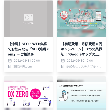
【沖縄】SEO・WEB集客
【初期費用・月額費用０円
でお悩みなら『SEO沖縄.c
キャンペーン】３つの業界
om』へご相談を
初！“Googleマップの上位
表示”を徹底追求したMEO
2022-08-31 09:00
2022-06-30 12:00
ツール「MEOサクセス」
SEO沖縄.com
株式会社サステナブル・プランニング