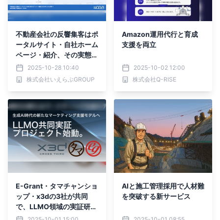
不動産会社の反響集客はポ
Amazon運用代行と育成
ータルサイト・自社ホーム
支援を両立
ページ・紹介、その実態
は？｜いえらぶ調べ
2025-10-28 10:40
2025-10-02 12:00
株式会社いえらぶGROUP
株式会社Q-RISE
E-Grant・タマチャンショ
AIと施工管理採用で人材難
ップ・x3dの3社が共同
を突破する新サービス
で、LLMO領域の実証研究
を開始
2025-10-01 15:00
2025-10-01 08:55