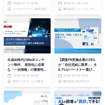
数が約3倍に
2026-07-21 23:49
2026-07-06 11:00
ハッピーステート株式会社
株式会社フェイスインテリジェンス
生成AI時代のBtoBコンテ
【調査PR実施企業の78%
ンツ制作、 差別化に必要
が「自社完結に限界」、6
な「一次情報」の重要性が
6.7%がパートナー選びに
浮き彫りに
失敗】 IDEATECH、「調
2026-06-23 14:00
2026-05-26 15:00
査PRを『資産』に変える
B2Bマーケティング株式会社
株式会社 IDEATECH
実務ガイド」を無料公開
〜BtoB企業のための「メ
ディア・AI・営業現場で使
い倒される一次データ」の
作り方〜