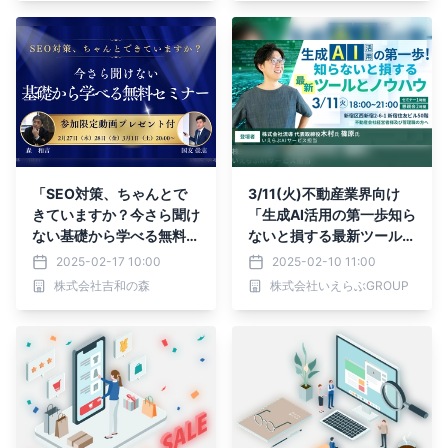
「SEO対策、ちゃんとで
3/11(火)不動産業界向け
きていますか？今さら聞け
「生成AI活用の第一歩知ら
ない基礎から学べる無料セ
ないと損する最新ツールと
ミナー」＜2025年2月27
ノウハウ 」セミナー開
2025-02-17 10:00
2025-02-10 11:00
日（木）・28日（金）・3
催！｜流導 木村氏×いえら
株式会社吉和の森
株式会社いえらぶGROUP
月1日（土）開催＞
ぶ