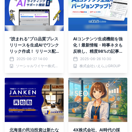
“読まれる”プロ品質プレス
AIコンテンツ生成機能を強
リリースを生成AIでワンク
化！最新情報・時事ネタも
リック作成！ リリース配
反映し、精度98%の記事
信サイト「NEWSCAST」
を自動生成｜いえらぶCL
2025-06-27 14:00
2025-06-26 10:30
に「AIライティングサポー
OUD
ソーシャルワイヤー株式会社
株式会社いえらぶGROUP
ト」を実装
北海道の民泊投資は新たな
4X株式会社、AI時代の採