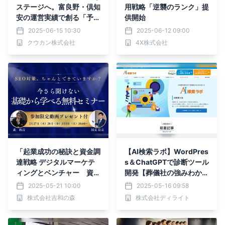
ステージへ。富良野・倶知
用戦略「逆襲のランク」提
安の運営実績で創る「予約
供開始
の取れない人気宿」― JA
2025-06-15 10:30
2025-06-12 09:00
NKENリフォームがサービ
クウカン株式会社
4X株式会社
スを強化
「起業成功の秘訣と資金調
【AI検索ラボ】WordPres
達戦略 デジタルマーケテ
s＆ChatGPTで診断ツール
ィングとベンチャー 資金
開発【葬儀社の強みわかる
の最前線 無料セミナー」
くん】
2025-05-21 10:00
2025-05-16 09:58
＜2025年5月26日（月）
株式会社吉和の森
株式会社ディライト
開催＞