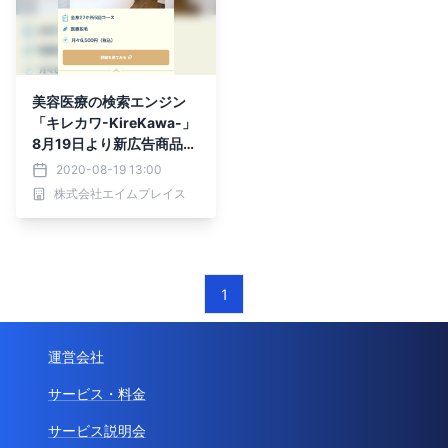
美容医療の検索エンジン
「キレカワ-KireKawa-」
8月19日より新広告商品
「キレカワPremium Ad
2020-08-19 13:00
s」の販売を開始 “施術名×
株式会社エイムプレイス
エリア”で指定した検索結
果上位に固定表示
1
運営会社
サービス・料金
サービス説明会