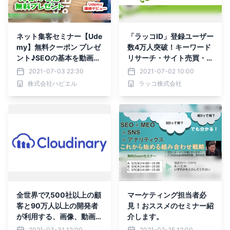
ネット集客セミナー【Ude
「ラッコID」登録ユーザー
my】無料クーポン プレゼ
数4万人突破！キーワード
ント♪SEOの基本を動画解
リサーチ・サイト売買・中
説
古ドメイン販売などでおな
2021-07-03 22:30
2021-07-02 10:00
じみのWEBサービス
株式会社ハピエル
ラッコ株式会社
全世界で7,500社以上の顧
マーケティング担当者必
客と90万人以上の開発者
見！おススメのセミナー紹
が利用する、画像、動画な
介します。
どのコンテンツ自動最適化
2021-03-31 12:00
2021-02-25 12:00