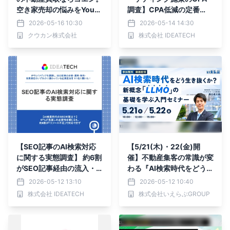
空き家売却の悩みをYouTu
調査】CPA低減の定番
beで解決
「セミナー/ウェビナー」
2026-05-16 10:30
2026-05-14 14:30
が高騰要因の筆頭に。約4
クウカン株式会社
株式会社 IDEATECH
割が高騰を実感する一方、
目標・実績CPAは37%が
「わからない」と回答。
【SEO記事のAI検索対応
【5/21(木)・22(金)開
に関する実態調査】 約6割
催】不動産集客の常識が変
がSEO記事経由の流入・
わる『AI検索時代をどう生
成果に「減少傾向」と回
き抜くか？新概念「LLM
2026-05-12 13:10
2026-05-12 10:40
答、 97.3%がAI検索対応
O」の基礎を学ぶ入門セミ
株式会社 IDEATECH
株式会社いえらぶGROUP
の必要性を認識 一方、課
ナー』開催｜いえらぶGR
題の第1位は「社内リソー
OUP
ス不足」 〜AI検索時代に