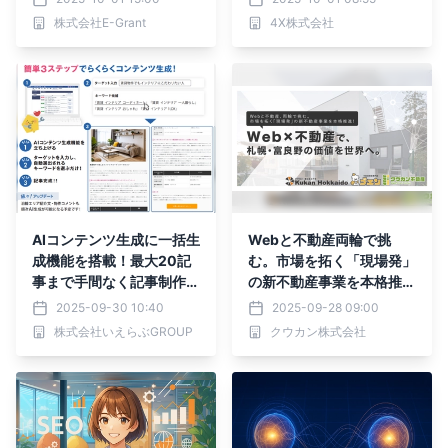
株式会社E-Grant
4X株式会社
AIコンテンツ生成に一括生
Webと不動産両輪で挑
成機能を搭載！最大20記
む。市場を拓く「現場発」
事まで手間なく記事制作可
の新不動産事業を本格推進
能に｜いえらぶCLOUD
へ
2025-09-30 10:40
2025-09-28 09:00
株式会社いえらぶGROUP
クウカン株式会社