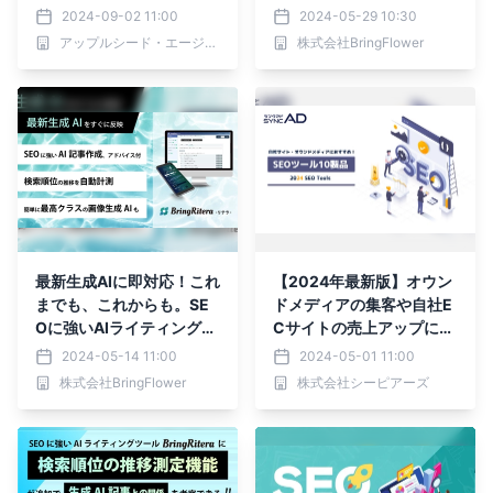
が1000のサイトを検証し
に強いAIライティングツー
2024-09-02 11:00
2024-05-29 10:30
てわかった成果を上げるル
ル「BringRitera（リテ
アップルシード・エージェンシー告知用
株式会社BringFlower
ール』（MdN）予約発売
ラ）」
中
最新生成AIに即対応！これ
【2024年最新版】オウン
までも、これからも。SE
ドメディアの集客や自社E
Oに強いAIライティングツ
Cサイトの売上アップにつ
ール「BringRitera（リテ
ながる SEO対策・競合サ
2024-05-14 11:00
2024-05-01 11:00
ラ）」
イト分析ツール10製品を
株式会社BringFlower
株式会社シーピアーズ
公開