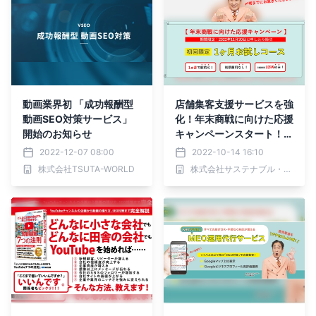
動画業界初 「成功報酬型
店舗集客支援サービスを強
動画SEO対策サービス」
化！年末商戦に向けた応援
開始のお知らせ
キャンペーンスタート！
【まずは1ヶ月！MEO効果
2022-12-07 08:00
2022-10-14 16:10
を“リスクなし・お得に”ト
株式会社TSUTA-WORLD
株式会社サステナブル・プランニング
ライ！】