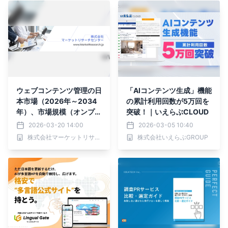
ウェブコンテンツ管理の日
「AIコンテンツ生成」機能
本市場（2026年～2034
の累計利用回数が5万回を
年）、市場規模（オンプレ
突破！｜いえらぶCLOUD
ミス、クラウドベース）・
2026-03-20 14:00
2026-03-05 10:40
分析レポートを発表
株式会社マーケットリサーチセンター
株式会社いえらぶGROUP