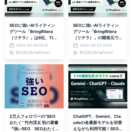
SEOに強いAIライティン
SEOに強いAIライティン
グツール「BringRitera
グツール「BringRitera
（リテラ）」は6社、11種
（リテラ）」の開発元であ
類の最高峰生成AIモデル搭
る株式会社BringFlower
2024-09-06 08:10
2024-09-03 10:00
載！
が、「活躍が期待されるAI
株式会社BringFlower
株式会社BringFlower
スタートアップ」の55社
に選ばれました。
2万人フォロワーの”SEO
ChatGPT、Gemini、Cla
おたく” 竹内渓太 初の著書
udeの各最新モデルを切替
『強いSEO SEOおたく
えながら利用可能！SEO