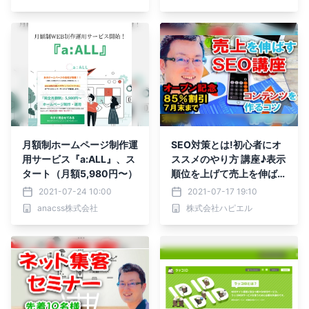
月額制ホームページ制作運
SEO対策とは!初心者にオ
用サービス『a:ALL』、ス
ススメのやり方 講座♪表示
タート（月額5,980円〜）
順位を上げて売上を伸ばす
【コンテンツSEOライテ
2021-07-24 10:00
2021-07-17 19:10
ィングとは】
anacss株式会社
株式会社ハピエル