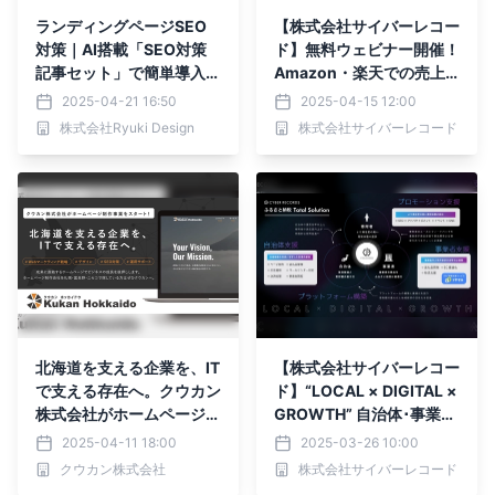
ランディングページSEO
【株式会社サイバーレコー
対策｜AI搭載「SEO対策
ド】無料ウェビナー開催！
記事セット」で簡単導入を
Amazon・楽天での売上
実現
アップを目指すEC事業者
2025-04-21 16:50
2025-04-15 12:00
必見！ モールECのプロが
株式会社Ryuki Design
株式会社サイバーレコード
語る最新戦略とは
北海道を支える企業を、IT
【株式会社サイバーレコー
で支える存在へ。クウカン
ド】“LOCAL × DIGITAL ×
株式会社がホームページ制
GROWTH” 自治体･事業者
作事業をスタート！
へのトータルソリューショ
2025-04-11 18:00
2025-03-26 10:00
ンの展開を拡大
クウカン株式会社
株式会社サイバーレコード