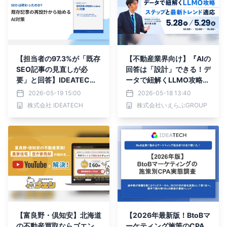
【担当者の97.3%が「既存
【不動産業界向け】『AIの
SEO記事の見直しが必
回答は「設計」できる！デ
要」と回答】IDEATEC
ータで紐解くLLMO攻略ス
H、「SEOは終わったの
テップと最新トレンド適
2026-05-19 15:00
2026-05-18 13:40
か？既存記事の再設計から
応』セミナー開催｜いえら
株式会社 IDEATECH
株式会社いえらぶGROUP
始めるAI対策」を無料公開
ぶGROUP
【富良野・倶知安】北海道
【2026年最新版！BtoBマ
の不動産買取ならゴエン。
ーケティング施策のCPA