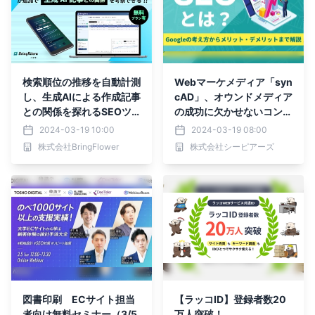
検索順位の推移を自動計測
Webマーケメディア「syn
し、生成AIによる作成記事
cAD」、オウンドメディア
との関係を探れるSEOツ
の成功に欠かせないコンテ
ール「BringRitera(リテ
ンツマーケティングやSE
2024-03-19 10:00
2024-03-19 08:00
ラ）」
Oのノウハウ、手法を公開
株式会社BringFlower
株式会社シーピアーズ
図書印刷 ECサイト担当
【ラッコID】登録者数20
者向け無料セミナー（3/5
万人突破！