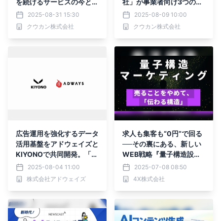
を続けるサービスの今と、
社」が事業者向け3つの新
ソリューション提供者とし
サービスを7月より提供開
2025-08-31 15:30
2025-08-09 10:00
ての未来。
始！
クウカン株式会社
クウカン株式会社
広告運用を強化するデータ
求人も集客も“0円”で回る
活用基盤をアドウェイズと
──その裏にある、新しい
KIYONOで共同開発。「C
WEB戦略『量子構造設
DP活用コンサルティング
計』。
2025-08-04 11:00
2025-07-08 08:50
サービス」の提供を開始
株式会社アドウェイズ
4X株式会社