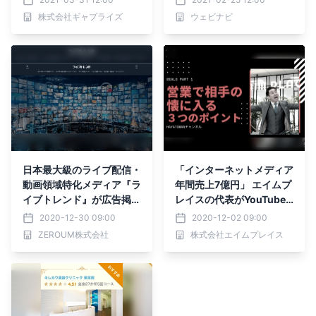
テクノロジーの販売開始
株式会社ギャプライズ
ウェビナビ
日本最大級のライブ配信・
「インターネットメディア
動画領域特化メディア『ラ
年間売上7億円」 エイムプ
イブトレンド』が広告掲載
レイスの代表がYouTube
プランを開始
チャンネル開設
2020-12-30 09:00
2020-12-02 09:00
ZEROUM株式会社
株式会社エイムプレイス