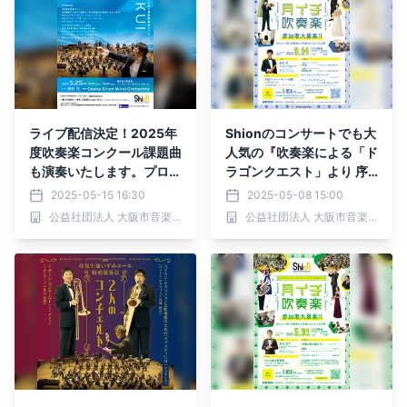
ライブ配信決定！2025年
Shionのコンサートでも大
度吹奏楽コンクール課題曲
人気の『吹奏楽による「ド
も演奏いたします。プロの
ラゴンクエスト」より 序
課題曲の演奏を聴いて、表
曲(Ⅳ)、冒険の旅(Ⅲ)』を
2025-05-15 16:30
2025-05-08 15:00
現方法のヒントをつかみま
Shionメンバーと一緒に演
公益社団法人 大阪市音楽団
公益社団法人 大阪市音楽団
しょう！「福井特別演奏
奏しませんか？お気軽に吹
会」ぜひご自宅でもご鑑賞
奏楽を楽しみましょう！6
ください！
月14日「月イチ吹奏楽」
チケット好評販売中！