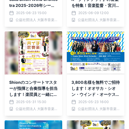
tra 2025-2026年シーズ
を特集！音楽監督・宮川彬
ン
良とともにお届けする、S
2025-06-23 15:00
2025-06-09 12:00
hion「第162回定期演奏
公益社団法人 大阪市音楽団
公益社団法人 大阪市音楽団
会」
Shionのコンサートマスタ
3,800名様を無料でご招待
ーが指揮と合奏指導を担当
します！オオサカ・シオ
します！楽団員と一緒に吹
ン・ウインド・オーケスト
奏楽の演奏を楽しみません
ラ 「Osaka Metroコンサ
2025-05-31 15:30
2025-05-23 16:00
か？Osaka Shion Wind O
ート2025 Summer」
公益社団法人 大阪市音楽団
公益社団法人 大阪市音楽団
rchestra「月イチ吹奏
楽」