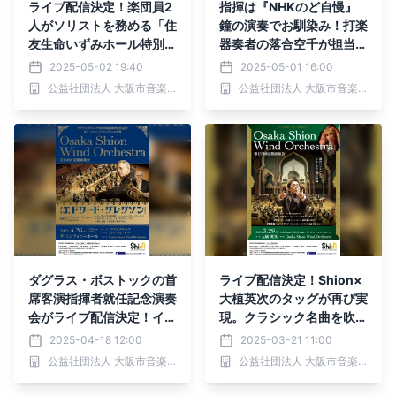
ライブ配信決定！楽団員2
指揮は『NHKのど自慢』
人がソリストを務める「住
鐘の演奏でお馴染み！打楽
友生命いずみホール特別演
器奏者の落合空千が担当し
奏会 2人のコンチェル
ます。プロと一緒に吹奏楽
2025-05-02 19:40
2025-05-01 16:00
ト」。ぜひご自宅でもご鑑
の演奏を楽しみませんか？
公益社団法人 大阪市音楽団
公益社団法人 大阪市音楽団
賞ください！
5月31日「月イチ吹奏楽」
好評発売中！
ダグラス・ボストックの首
ライブ配信決定！Shion×
席客演指揮者就任記念演奏
大植英次のタッグが再び実
会がライブ配信決定！イギ
現。クラシック名曲を吹奏
リスを代表する作曲家エド
楽でお届けする、Osaka S
2025-04-18 12:00
2025-03-21 11:00
ワード・グレグソンの作品
hion Wind Orchestra
公益社団法人 大阪市音楽団
公益社団法人 大阪市音楽団
をお届けする「第160回定
「第159回定期演奏会」を
期演奏会」をぜひご自宅で
ぜひご自宅でご鑑賞くださ