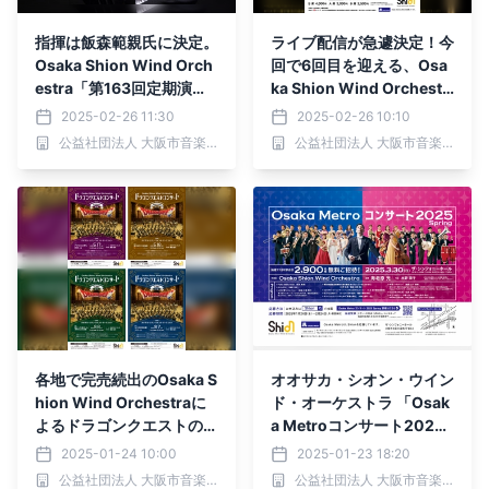
指揮は飯森範親氏に決定。
ライブ配信が急遽決定！今
Osaka Shion Wind Orch
回で6回目を迎える、Osa
estra「第163回定期演奏
ka Shion Wind Orchestr
会」
a「住友生命いずみホール
2025-02-26 11:30
2025-02-26 10:10
特別演奏会 MARCH! MAR
公益社団法人 大阪市音楽団
公益社団法人 大阪市音楽団
CH! MARCH!」をぜひご
自宅でご鑑賞ください！
各地で完売続出のOsaka S
オオサカ・シオン・ウイン
hion Wind Orchestraに
ド・オーケストラ 「Osak
よるドラゴンクエストの公
a Metroコンサート2025
式吹奏楽コンサート。関西
Spring」に2,900名様を
2025-01-24 10:00
2025-01-23 18:20
で4公演が開催決定！！
無料でご招待します！
公益社団法人 大阪市音楽団
公益社団法人 大阪市音楽団