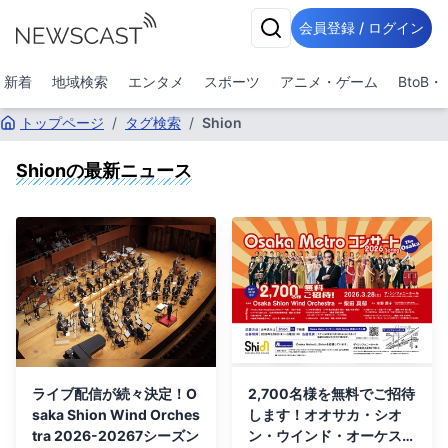
会員登録 / ログイン
新着
地域検索
エンタメ
スポーツ
アニメ・ゲーム
BtoB
トップページ
/
タグ検索
/
Shion
Shion
の最新ニュース
ライブ配信が続々決定！O
2,700名様を無料でご招待
saka Shion Wind Orches
します！オオサカ・シオ
tra 2026-20267シーズン
ン・ウインド・オーケスト