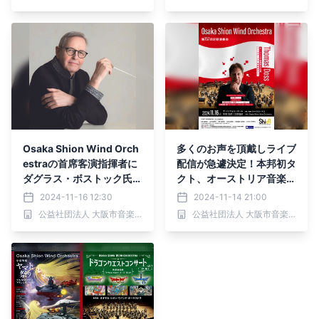
Osaka Shion Wind Orch
多くのお声を頂戴しライブ
estraの首席客演指揮者に
配信が急遽決定！本邦初タ
ダグラス・ボストック氏就
クト、オーストリア音楽界
任決定！
の巨匠トーマス・ドスとお
2024-11-16 12:30
2024-11-14 21:00
届けする、Osaka Shion
公益社団法人 大阪市音楽団
公益社団法人 大阪市音楽団
Wind Orchestra「第157
回定期演奏会」をぜひご自
宅で！