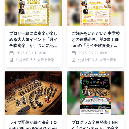
プロと一緒に吹奏楽が楽し
ご好評をいただいた中学校
める大人気イベント「月イ
との連動企画、第2弾！Sh
チ吹奏楽」が、ついに記念
ionの「月イチ吹奏楽」で
すべき第100回！ 指揮にS
プロと一緒に吹奏楽を演奏
2025-08-01 12:30
2025-06-27 15:30
hionの音楽監督 宮川彬良
しませんか？チケットのお
公益社団法人 大阪市音楽団
公益社団法人 大阪市音楽団
を迎えて、「宇宙戦艦ヤマ
申し込み好評受付中♪
ト」「ゲバゲバ90分」そ
して「マツケンサンバⅡ」
を大合奏！
ライブ配信が続々決定！O
プログラム全曲発表！NH
saka Shion Wind Orches
K『クインテット』の音楽