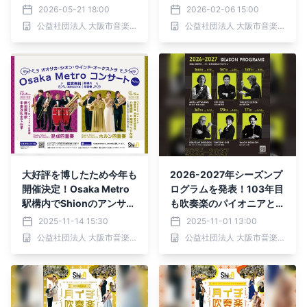
ラ 「Osaka Metroコンサ
2026-05-21 18:00
2026-02-06 15:00
ート2026 Spring」
公益社団法人 大阪市音楽団
公益社団法人 大阪市音楽団
大好評を博したため今年も
2026-2027年シーズンプ
開催決定！Osaka Metro
ログラムを発表！103年目
駅構内でShionのアンサン
も吹奏楽のパイオニアとし
ブルをお楽しみいただける
て音楽界をリードいたしま
2025-11-14 15:30
2025-11-01 13:00
「Osaka Metroコンサー
す！
公益社団法人 大阪市音楽団
公益社団法人 大阪市音楽団
ト mini」