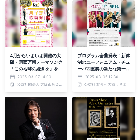
ご鑑賞ください。
い！
4月からいよいよ開催の大
プログラム全曲発表！新体
阪・関西万博テーマソング
制のユーフォニアム・チュ
「この地球の続きを」をプ
ーバ四重奏の新たな第一歩
ロと一緒に演奏しません
をお見逃しなく！ Osaka
2025-03-07 14:00
2025-03-06 12:30
か？4月29日「月イチ吹奏
Shion Wind Orchestra
公益社団法人 大阪市音楽団
公益社団法人 大阪市音楽団
楽」開催決定！
「ユーフォニアム・チュー
バ四重奏 室内楽リサイタ
ル」