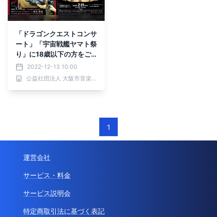
「ドラゴンクエストコンサ
ート」「宇宙戦艦ヤマト祭
り」に18歳以下の方をご
招待！【先着事前申込制】
2022-12-13 10:00
文化庁子供文化芸術活動支
公益社団法人 大阪市音楽団
援事業のお知らせ
1
運営会社
サービス・料金
サービス説明会
特定商取引法に基づく表記