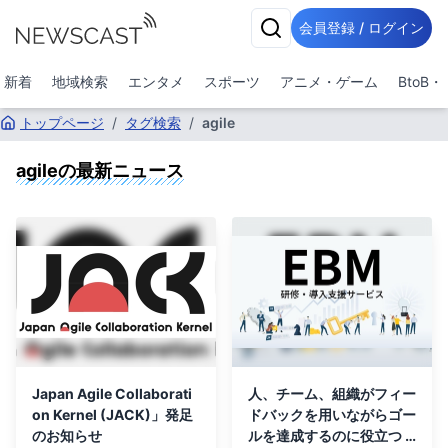
会員登録 / ログイン
新着
地域検索
エンタメ
スポーツ
アニメ・ゲーム
BtoB
トップページ
/
タグ検索
/
agile
agile
の最新ニュース
Japan Agile Collaborati
人、チーム、組織がフィー
on Kernel (JACK)」発足
ドバックを用いながらゴー
のお知らせ
ルを達成するのに役⽴つ E