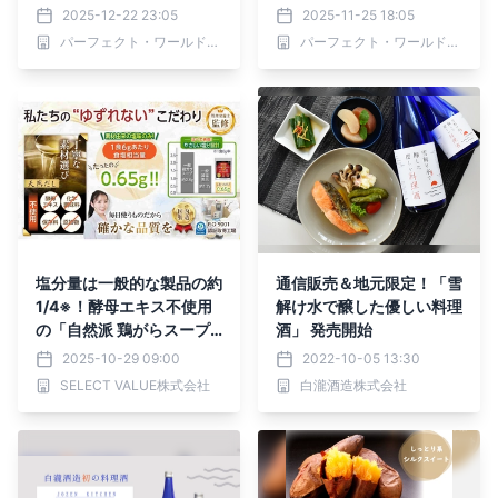
はん
フェごはんに大変身！
2025-12-22 23:05
2025-11-25 18:05
パーフェクト・ワールド株式会社
パーフェクト・ワールド株式会社
塩分量は一般的な製品の約
通信販売＆地元限定！「雪
1/4※！酵母エキス不使用
解け水で醸した優しい料理
の「自然派 鶏がらスープ
酒」 発売開始
の素（中華風味）」新登場
2025-10-29 09:00
2022-10-05 13:30
SELECT VALUE株式会社
白瀧酒造株式会社