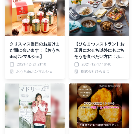
クリスマス当日のお届けま
【ひらまつレストラン】お
だ間に合います！【おうち
正月におせち以外にもごち
deボンマルシェ】
そうを食べたい方に！ホリ
デーシーズンのおいしいお
2021-12-21 21:10
2021-12-17 16:40
うちご飯 ～東京・丸の内
おうちdeボンマルシェ
株式会社ひらまつ
「サンス・エ・サヴール」
～