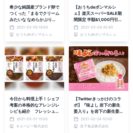
希少な純国産ブランド卵で
【おうちdeボンマルシ
つくった「まるでクリーム
ェ】楽天スーパーSALE期
みたいな なめらかぷり
間限定 半額&1,000円引き
ん」新発売！
セール開催中 !
2021-03-05 16:00
2021-03-04 20:40
おうちdeボンマルシェ
おうちdeボンマルシェ
今日から料理上手！シェフ
【Twitterきっかけのコラ
考案の本格的なアレンジレ
ボ】『味よし 岩下の新生
シピも紹介 フレッシュス
姜入り』を岩下の新生姜オ
トック「わたしのお料理」
ンラインショップとミュー
2021-03-01 15:00
2021-02-24 10:00
ブランドサイト内に「お肉
ジアムで2月24日販売開
キユーピー株式会社
岩下食品株式会社
のからめ焼き」の商品情報
始。