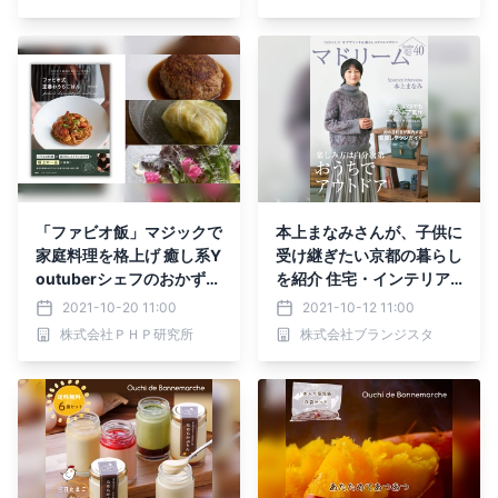
「ファビオ飯」マジックで
本上まなみさんが、子供に
家庭料理を格上げ 癒し系Y
受け継ぎたい京都の暮らし
outuberシェフのおかずレ
を紹介 住宅・インテリア
シピ集
電子雑誌『マドリーム』V
2021-10-20 11:00
2021-10-12 11:00
ol.40公開
株式会社ＰＨＰ研究所
株式会社ブランジスタ