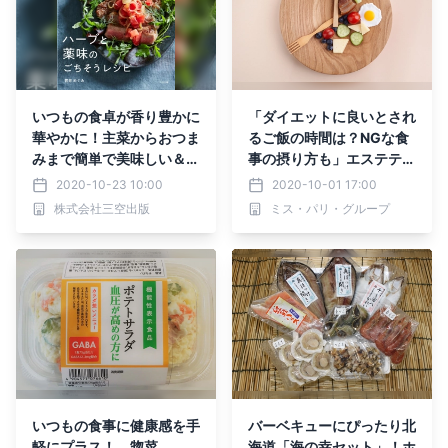
いつもの食卓が香り豊かに
「ダイエットに良いとされ
華やかに！主菜からおつま
るご飯の時間は？NGな食
みまで簡単で美味しい＆健
事の摂り方も」エステティ
康になれる書籍「ハーブと
ック ミス・パリのBeauty
2020-10-23 10:00
2020-10-01 17:00
薬味のごちそうレシピ」が
Picksにてダイエットに関
株式会社三空出版
ミス・パリ・グループ
10/23発売！
する記事を公開
いつもの食事に健康感を手
バーベキューにぴったり北
軽にプラス！ 惣菜
海道「海の幸セット」！ホ