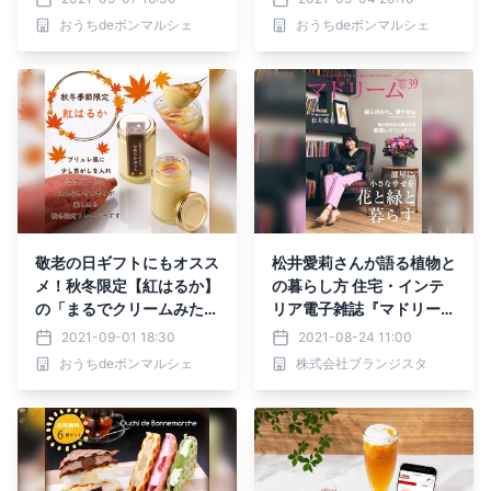
おうちdeボンマルシェ
おうちdeボンマルシェ
敬老の日ギフトにもオスス
松井愛莉さんが語る植物と
メ！秋冬限定【紅はるか】
の暮らし方 住宅・インテ
の「まるでクリームみたい
リア電子雑誌『マドリー
な なめらかぷりん」新発
ム』Vol.39公開
2021-09-01 18:30
2021-08-24 11:00
売！
おうちdeボンマルシェ
株式会社ブランジスタ