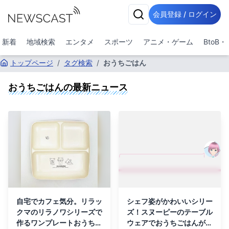
会員登録 / ログイン
新着
地域検索
エンタメ
スポーツ
アニメ・ゲーム
BtoB
トップページ
/
タグ検索
/
おうちごはん
おうちごはん
の最新ニュース
自宅でカフェ気分。リラッ
シェフ姿がかわいいシリー
クマのリラノワシリーズで
ズ！スヌーピーのテーブル
作るワンプレートおうちご
ウェアでおうちごはんがカ