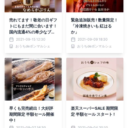
売れてます！敬老の日ギフ
緊急追加販売 ! 数量限定！
トにもまだ間に合います！
「冷凍焼きいも 紅はる
国内流通4%の希少なブラ
か」
ンド卵「三日たまごdeつ
2021-09-15 12:30
2021-09-09 18:30
くった まるでクリームみ
おうちdeボンマルシェ
おうちdeボンマルシェ
たいな なめらかぷりん」
早くも完売続出！大好評
楽天スーパーSALE 期間限
期間限定 半額セール開催
定 半額セール スタート !
中 !
2021-09-07 16:30
2021-09-04 20:10