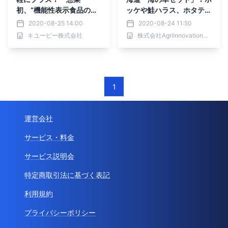
初、“機能性表示食品のポ
ッケや鮭ハラス、ホタテの
テトサラダ”を開発 GAB
立ち上がる匂いまでごちそ
2020-08-25 14:00
2020-08-24 11:50
A配合で「血圧が高めの方
う！ワイワイしながらビー
キユーピー株式会社
株式会社AgriInnovationDesign
に」
ル片手に焼くも良し、お家
でホットプレートパーティ
ーもよし
1
運営会社
サービス・料金
サービス説明会
特定商取引法に基づく表記
利用規約
プライバシーポリシー