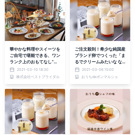
華やかな料理やスイーツを
ご注文殺到！希少な純国産
ご自宅で堪能できる、ワン
ブランド卵でつくった「ま
ランク上のおもてなし“お
るでクリームみたいな な
うちごはん” 『おうち de
めらかぷりん」新発売！
2021-03-10 18:30
2021-03-06 15:00
レストラン』テイクアウト
株式会社ベストブライダル
おうちdeボンマルシェ
販売