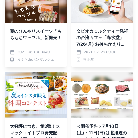
夏のひんやりスイーツ「も
タピオカミルクティー発祥
ちもちワッフル」新発売！
の台湾カフェ「春水堂」
7/26(月) お持ちかえり注
文サイト「EPARKテイク
2021-08-04 16:40
2021-07-26 09:00
アウト」掲載開始
おうちdeボンマルシェ
春水堂
大好評につき、第2弾！ス
＜開催予告＞7月10日
マックエイトプロ発売記
(土)・11日(日)は北海道の