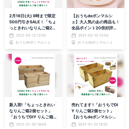
2月16日(火) 9時まで限定
【おうちdeボンマルシ
500円引きSALE！「ちょ
ェ】大人気のあの商品も！
っときれいなりんご箱2個
全品ポイント20倍好評開
セット」【おうちdeボン
催中 !
2021-02-13 12:00
2021-02-10 13:00
マルシェ】
おうちdeボンマルシェ
おうちdeボンマルシェ
新入荷!「ちょっときれい
売れてます !「おうちでDI
なりんご箱2個セット」
Y りんご箱2個セット」
「おうちでDIY りんご箱2
【おうちdeボンマルシ
個セット」に新しい仲間
ェ】
2021-01-30 18:40
2021-01-22 19:20
【おうちdeボンマルシ