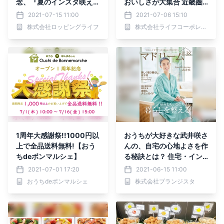
念、『夏のインスタ映え料
おいしさが大集合 近畿圏
理コンテスト』を開催しま
ライフで「夏の北海道フェ
2021-07-15 11:00
2021-07-06 15:10
す！
ア」を開催！
株式会社ロッピングライフ
株式会社ライフコーポレーション
1周年大感謝祭!!1000円以
おうちが大好きな武井咲さ
上で全品送料無料!【おう
んの、自宅の心地よさを作
ちdeボンマルシェ】
る秘訣とは？ 住宅・イン
テリア電子雑誌『マドリー
2021-07-01 17:20
2021-06-15 11:00
ム』Vol.38公開
おうちdeボンマルシェ
株式会社ブランジスタ