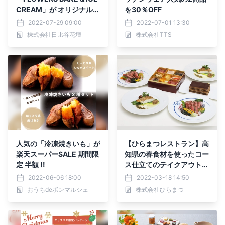
CREAM」が オリジナルの
を30％OFF
フルーツアイスクリームと
2022-07-29 09:00
2022-07-01 13:30
レモネードのメニューを開
株式会社日比谷花壇
株式会社TTS
発。 『MINTY & TROPIC
AL ICE CREAM & DRIN
K』 中目黒の「SABON l’A
telier SPA」にて、 7月30
日（土）から期間限定で販
売。
人気の「冷凍焼きいも」が
【ひらまつレストラン】高
楽天スーパーSALE 期間限
知県の春食材を使ったコー
定 半額 !!
ス仕立てのテイクアウト＆
デリバリー登場 ～東京・
2022-06-06 18:00
2022-03-18 14:50
西麻布「レストランひらま
おうちdeボンマルシェ
株式会社ひらまつ
つ レゼルヴ」～