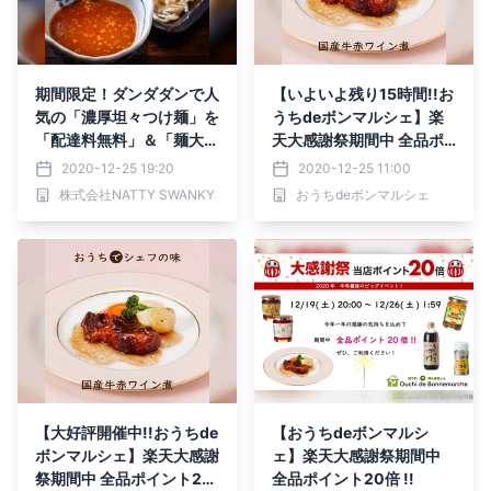
期間限定！ダンダダンで人
【いよいよ残り15時間!!お
気の「濃厚坦々つけ麺」を
うちdeボンマルシェ】楽
「配達料無料」＆「麺大盛
天大感謝祭期間中 全品ポ
り無料」でご自宅にお届
イント20倍 !!
2020-12-25 19:20
2020-12-25 11:00
け！！
株式会社NATTY SWANKY
おうちdeボンマルシェ
【大好評開催中!!おうちde
【おうちdeボンマルシ
ボンマルシェ】楽天大感謝
ェ】楽天大感謝祭期間中
祭期間中 全品ポイント20
全品ポイント20倍 !!