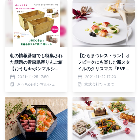
朝の情報番組でも特集され
【ひらまつレストラン】オ
た話題の青森県産りんご箱
フピークにも楽しむ新スタ
【おうちdeボンマルシ
イルのクリスマス「EVER
ェ】
YDAY is Christmas」～
2021-11-25 17:50
2021-11-22 17:20
いつもの今日がクリスマス
おうちdeボンマルシェ
株式会社ひらまつ
になる～