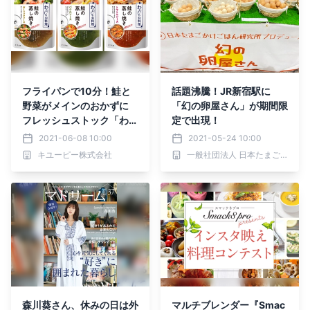
フライパンで10分！鮭と
話題沸騰！JR新宿駅に
野菜がメインのおかずに
「幻の卵屋さん」が期間限
フレッシュストック「わた
定で出現！
しのお料理」ブランドから
2021-06-08 10:00
2021-05-24 10:00
「鮭の蒸し焼き」3品を新
キユーピー株式会社
一般社団法人 日本たまごかけごはん研究所
発売 6月23日(水)から全
国に出荷
森川葵さん、休みの日は外
マルチブレンダー『Smac