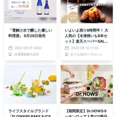
「雪解け水で醸した優しい
いよいよ残り8時間半！ 大
料理酒」 9月28日発売
人気の【冷凍焼いも8本セ
ット】楽天スーパーSALE
期間限定 半額 !!
2022-09-21 16:00
2022-09-10 17:30
白瀧酒造株式会社
おうちdeボンマルシェ
ライフスタイルブランド
【期間限定】Dr.HOWSキ
「FLOWERS BAKE & ICE
ッチンウェア人気の2商品