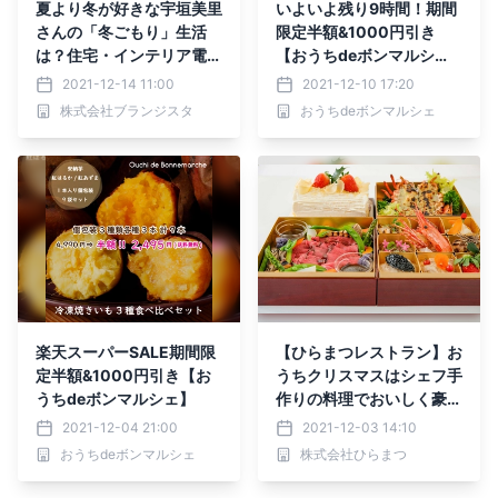
夏より冬が好きな宇垣美里
いよいよ残り9時間！期間
さんの「冬ごもり」生活
限定半額&1000円引き
は？住宅・インテリア電子
【おうちdeボンマルシ
雑誌『マドリーム』Vol.41
ェ】
2021-12-14 11:00
2021-12-10 17:20
公開
株式会社ブランジスタ
おうちdeボンマルシェ
楽天スーパーSALE期間限
【ひらまつレストラン】お
定半額&1000円引き【お
うちクリスマスはシェフ手
うちdeボンマルシェ】
作りの料理でおいしく豪華
に ～期間限定テイクアウ
2021-12-04 21:00
2021-12-03 14:10
ト＆デリバリー～
おうちdeボンマルシェ
株式会社ひらまつ