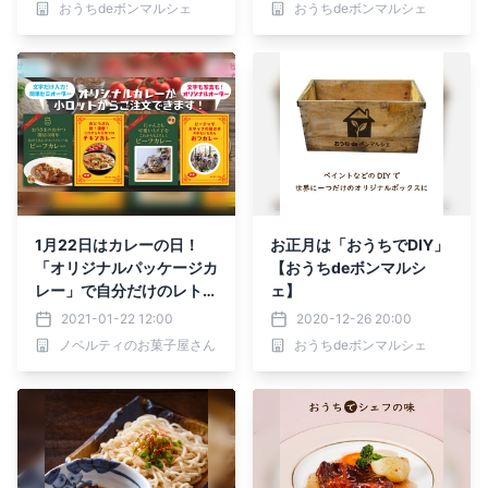
おうちdeボンマルシェ
おうちdeボンマルシェ
ェ】
1月22日はカレーの日！
お正月は「おうちでDIY」
「オリジナルパッケージカ
【おうちdeボンマルシ
レー」で自分だけのレトル
ェ】
トカレーを作っちゃおう！
2021-01-22 12:00
2020-12-26 20:00
ノベルティのお菓子屋さん
おうちdeボンマルシェ