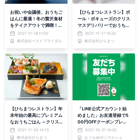
お祝いや会議後、おうちご
【ひらまつレストラン】ポ
はんに最適！冬の贅沢食材
ール・ボキューズのクリス
をテイクアウトで満喫！
マスデリバリーでおうちレ
『贅沢ズワイガニの蟹飯と
ストランを楽しもう
2021-11-18 11:00
2021-11-17 16:30
しあわせ絆牛のローストビ
株式会社ベストブライダル
株式会社ひらまつ
ーフ弁当』期間限定販売
【ひらまつレストラン】年
「LINE公式アカウント始
末年始の最高にプレミアム
めました」お友達登録で5
なおうちごはん ～クリス
00円OFFクーポンプレゼ
マステイクアウト＆おせち
ント！
2021-11-05 14:10
2021-10-21 16:30
～
株式会社ひらまつ
おうちdeボンマルシェ