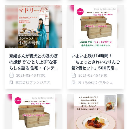
やレシピを拡充
奈緒さんが愛犬とのほのぼ
いよいよ残り14時間！
の撮影で“ひとり上手”な暮
「ちょっときれいなりんご
らしを語る 住宅・インテ
箱2個セット」500円引き
リア電子雑誌『マドリー
SALE！【おうちdeボンマ
2021-02-16 11:00
2021-02-15 19:10
ム』Vol.36公開
ルシェ】
株式会社ブランジスタ
おうちdeボンマルシェ