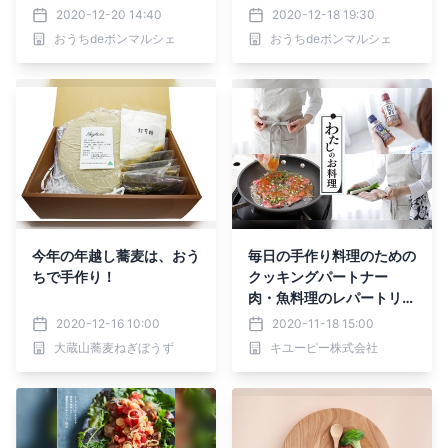
倍 !!
2020-12-20 14:40
2020-12-18 19:30
おうちdeボンマルシェ
おうちdeボンマルシェ
今年の年越し蕎麦は、おう
毎日の手作り料理のための
ちで手作り！
クッキングパートナー
肉・魚料理のレパートリー
が広がる キユーピー フ
2020-12-16 10:00
2020-11-18 15:00
レッシュストック「わたし
大蔵山蕎麦ねぎぼうず
キユーピー株式会社
のお料理」ブランドサイト
開設