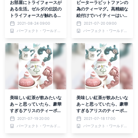
お部屋にトライフォースが
ピーターラビットファンの
ある生活。ゼルダの伝説の
為のティーマグ。高精細な
トライフォースが触れるよ
絵付けでハイティーはいか
うになった！トライフォー
がでしょうか？２色展開
2021-08-24 09:00
2021-07-20 09:00
スって実物になったらちょ
で。
パーフェクト・ワールド株式会社
パーフェクト・ワールド株式会社
うどいいサイズなんだぁ～
掲げよう。
美味しい紅茶が飲みたいな
美味しい紅茶が飲みたいな
あ～と思っていたら、豪華
あ～と思っていたら、豪華
すぎるアリスのティーポッ
すぎるアリスのティーポッ
トを発見！そういえばアリ
トを発見！そういえばアリ
2021-07-19 20:00
2021-07-18 17:00
スと言えばお茶会だよね♪
スと言えばお茶会だよね♪
パーフェクト・ワールド株式会社
パーフェクト・ワールド株式会社
(おすすめ茶葉の紹介もあ
(おすすめ茶葉の紹介もあ
り)
り)