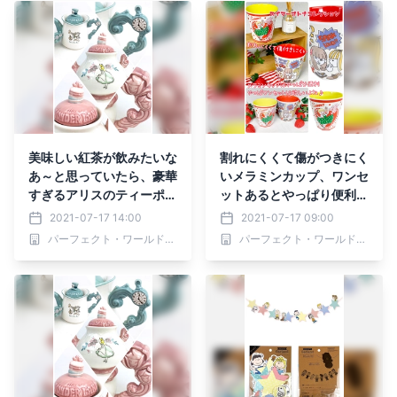
美味しい紅茶が飲みたいな
割れにくくて傷がつきにく
あ～と思っていたら、豪華
いメラミンカップ、ワンセ
すぎるアリスのティーポッ
ットあるとやっぱり便利。
トを発見！そういえばアリ
SWIMMERのメラミンカ
2021-07-17 14:00
2021-07-17 09:00
スと言えばお茶会だよね♪
ップは可愛くってみんなラ
パーフェクト・ワールド株式会社
パーフェクト・ワールド株式会社
(おすすめ茶葉の紹介もあ
ブだよね♪
り)