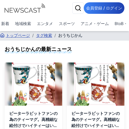
会員登録 / ログイン
新着
地域検索
エンタメ
スポーツ
アニメ・ゲーム
BtoB
トップページ
/
タグ検索
/
おうちじかん
おうちじかん
の最新ニュース
ピーターラビットファンの
ピーターラビットファンの
為のティーマグ。高精細な
為のティーマグ。高精細な
絵付けでハイティーはいか
絵付けでハイティーはいか