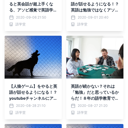
ると英会話が超上手くな
語が話せるようになる！？
る、アソビ感覚で英語学
英語は勉強ではなくアソビ
習 ＃新英語学習方法
で上達する！
2020-09-06 21:50
2020-09-01 20:40
語学堂
語学堂
【人狼ゲーム】をやると英
英語が続かない？それは
語が話せるようになる！？
「勉強」だと思っているか
youtubeチャンネルにア
らだ！８年の語学教育で分
ソビレッスンを配信！！
かったアソビメソッド
2020-08-28 21:10
2020-08-27 21:20
語学堂
語学堂