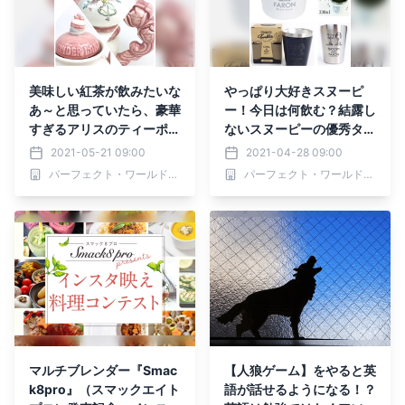
美味しい紅茶が飲みたいな
やっぱり大好きスヌーピ
あ～と思っていたら、豪華
ー！今日は何飲む？結露し
すぎるアリスのティーポッ
ないスヌーピーの優秀タン
トを発見！そういえばアリ
ブラーがスゴイ♪
2021-05-21 09:00
2021-04-28 09:00
スと言えばお茶会だよね♪
パーフェクト・ワールド株式会社
パーフェクト・ワールド株式会社
(おすすめ茶葉の紹介もあ
り)
マルチブレンダー『Smac
【人狼ゲーム】をやると英
k8pro』（スマックエイト
語が話せるようになる！？