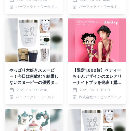
パーフェクト・ワールド株式会社
パーフェクト・ワールド株式会社
やっぱり大好きスヌーピ
【限定1,000枚】ベティー
ー！今日は何飲む？結露し
ちゃんデザインのエレアリ
ないスヌーピーの優秀タン
ーナイトブラを発表！購入
ブラーがスゴイ♪
者全員にナイトキャッププ
2021-06-03 12:00
2021-06-01 18:00
レゼントの特典付き！
パーフェクト・ワールド株式会社
株式会社ロッピングライフ