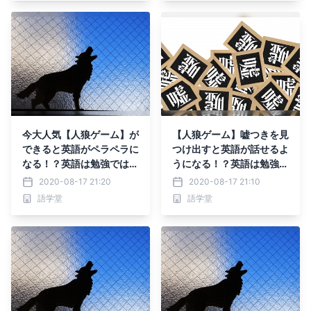
今大人気【人狼ゲーム】が
【人狼ゲーム】嘘つきを見
できると英語がペラペラに
つけ出すと英語が話せるよ
なる！？英語は勉強ではな
うになる！？英語は勉強で
くアソビで上達する！
はなくアソビで上達する！
2020-08-17 21:20
2020-08-17 21:10
語学堂
語学堂