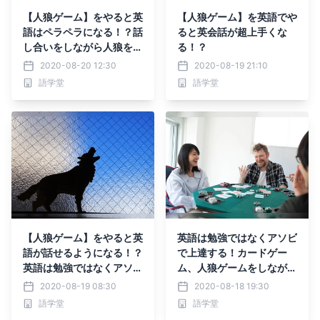
【人狼ゲーム】をやると英
【人狼ゲーム】を英語でや
語はペラペラになる！？話
ると英会話が超上手くな
し合いをしながら人狼を見
る！？
つけだす。そして、その会
2020-08-20 12:30
2020-08-19 21:10
話には英会話力を向上させ
語学堂
語学堂
る上で重要な構文が多く含
まれています。
【人狼ゲーム】をやると英
英語は勉強ではなくアソビ
語が話せるようになる！？
で上達する！カードゲー
英語は勉強ではなくアソビ
ム、人狼ゲームをしながら
で上達する！
英会話しましょう！！
2020-08-19 08:30
2020-08-18 19:30
語学堂
語学堂