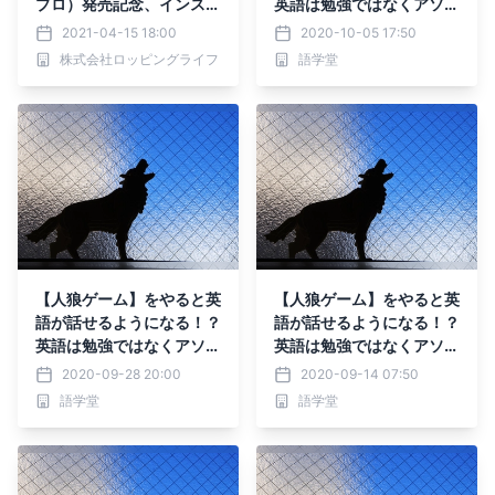
プロ）発売記念、インスタ
英語は勉強ではなくアソビ
映え料理コンテストを開
で上達する！
2021-04-15 18:00
2020-10-05 17:50
催！
株式会社ロッピングライフ
語学堂
【人狼ゲーム】をやると英
【人狼ゲーム】をやると英
語が話せるようになる！？
語が話せるようになる！？
英語は勉強ではなくアソビ
英語は勉強ではなくアソビ
で上達する！
で上達する！
2020-09-28 20:00
2020-09-14 07:50
語学堂
語学堂