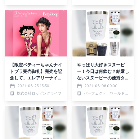
(おすすめ茶葉の紹介もあ
(おすすめ茶葉の紹介もあ
り)
り)
【限定ベティーちゃんナイ
やっぱり大好きスヌーピ
トブラ完売御礼】完売を記
ー！今日は何飲む？結露し
念して、エレアリーナイト
ないスヌーピーの優秀タン
ブラを3枚買うと1枚無料
ブラーがスゴイ♪
2021-06-25 15:50
2021-06-08 09:00
でもらえちゃうキャンペー
株式会社ロッピングライフ
パーフェクト・ワールド株式会社
ンを開催します！