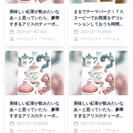
美味しい紅茶が飲みたいな
まるでテーマパーク！？ス
あ～と思っていたら、豪華
ヌーピーでお部屋をデコレ
すぎるアリスのティーポッ
ーションしておうち時間を
トを発見！そういえばアリ
素敵なものに♪マンネリ気
2021-07-16 11:00
2021-07-15 09:00
スと言えばお茶会だよね♪
味のお部屋をチェンジ！お
パーフェクト・ワールド株式会社
パーフェクト・ワールド株式会社
(おすすめ茶葉の紹介もあ
子様のバースデーパーティ
り)
にもピッタリ♡
美味しい紅茶が飲みたいな
美味しい紅茶が飲みたいな
あ～と思っていたら、豪華
あ～と思っていたら、豪華
すぎるアリスのティーポッ
すぎるアリスのティーポッ
トを発見！そういえばアリ
トを発見！そういえばアリ
2021-07-15 08:00
2021-07-14 23:00
スと言えばお茶会だよね♪
スと言えばお茶会だよね♪
パーフェクト・ワールド株式会社
パーフェクト・ワールド株式会社