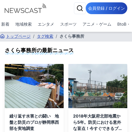
会員登録 / ログイン
新着
地域検索
エンタメ
スポーツ
アニメ・ゲーム
BtoB
トップページ
/
タグ検索
/
さくら事務所
さくら事務所
の最新ニュース
繰り返す水害との闘い 地
2018年大阪府北部地震か
盤と防災のプロが静岡県西
ら5年。防災における意外
部を実地調査
な盲点！今すぐできるブロ