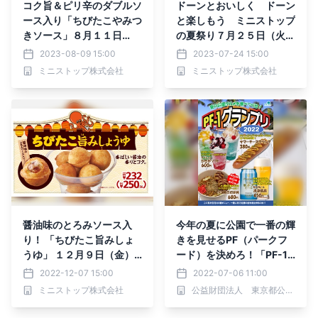
コク旨＆ピリ辛のダブルソ
ドーンとおいしく ドーン
ース入り「ちびたこやみつ
と楽しもう ミニストップ
きソース」８月１１日
の夏祭り７月２５日（火）
（金）発売
～８月１４日（月）開催
2023-08-09 15:00
2023-07-24 15:00
ミニストップ株式会社
ミニストップ株式会社
醤油味のとろみソース入
今年の夏に公園で一番の輝
り！ 「ちびたこ旨みしょ
きを見せるPF（パークフ
うゆ」 １２月９日（金）
ード）を決めろ！「PF-1
発売
グランプリ2022」開催
2022-12-07 15:00
2022-07-06 11:00
中‼
ミニストップ株式会社
公益財団法人 東京都公園協会