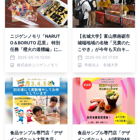
ニジゲンノモリ「NARUT
【名城大学】富山県南砺市
O＆BORUTO 忍里」 特別
城端地域の名物「兄貴のた
任務「橙火の道標編」に
こやき」が今年も天白キャ
て、コラボフードセット販
ンパスに登場
2025-05-15 12:00
2025-05-05 17:00
売決定！ 7月27日（日）ま
株式会社ニジゲンノモリ
学校法人 名城大学
で
食品サンプル専門店「デザ
食品サンプル専門店「デザ
インポケット大阪本店」
インポケット」が浦和PAR