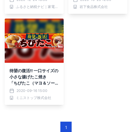
ふるさと納税ナビ｜家電情報に強いふるさと納税メディア
岩下食品株式会社
待望の復活‼ 一口サイズの
小さな揚げたこ焼き
「ちびたこ（マヨ＆ソー
ス）」 ９／１８（金）発
2020-09-16 15:00
売
ミニストップ株式会社
1