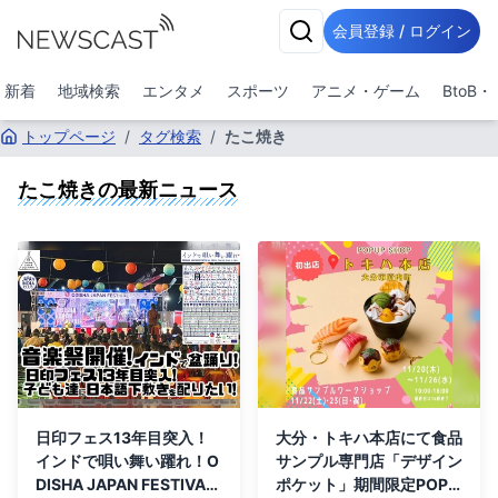
会員登録 / ログイン
新着
地域検索
エンタメ
スポーツ
アニメ・ゲーム
BtoB
トップページ
/
タグ検索
/
たこ焼き
たこ焼き
の最新ニュース
日印フェス13年目突入！
大分・トキハ本店にて食品
インドで唄い舞い躍れ！O
サンプル専門店「デザイン
DISHA JAPAN FESTIVAL
ポケット」期間限定POP U