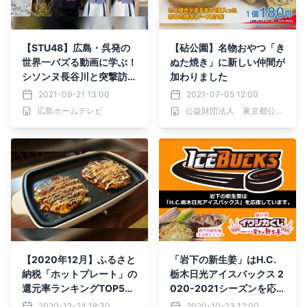
【STU48】広島・呉発の
【砧公園】名物おやつ「き
世界一バズる動画に学ぶ！
ぬた焼き」に新しい仲間が
シソンヌ長谷川と突撃訪
加わりました
問！
2021-09-21 13:00
2021-07-05 12:00
広島ホームテレビ
公益財団法人 東京都公園協会
【2020年12月】ふるさと
「岩下の新生姜」はH.C.
納税「ホットプレート」の
栃木日光アイスバックス 2
還元率ランキングTOP5を
020-2021シーズンを応
発表！
援しています
2020-12-24 18:30
2020-10-23 12:00