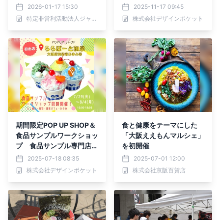
2026は2日間開催！
P開催
2026-01-17 15:30
2025-11-17 09:45
特定非営利活動法人ジャパンインディアクラブ
株式会社デザインポケット
期間限定POP UP SHOP＆
食と健康をテーマにした
食品サンプルワークショッ
「大阪ええもんマルシェ」
プ 食品サンプル専門店
を初開催
「デザインポケット」らら
2025-07-18 08:35
2025-07-01 12:00
ぽーと和泉に登場！
株式会社デザインポケット
株式会社京阪百貨店