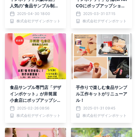
人気の“食品サンプル制作
COにポップアップショッ
体験”を大幅増席で実施
プで登場！ リアルすぎる
2025-04-30 18:00
2025-03-31 07:15
食品サンプル雑貨＆制作体
株式会社デザインポケット
株式会社デザインポケット
験を楽しめる特別催事を開
催
食品サンプル専門店「デザ
手作りで楽しむ食品サンプ
インポケット」が井筒屋
ル工作キットがリニューア
小倉店にポップアップショ
ル！
ップで登場！ リアルすぎ
2025-02-26 08:56
2025-01-31 09:45
る食品サンプル雑貨＆制作
株式会社デザインポケット
株式会社デザインポケット
体験を楽しめる特別催事を
開催