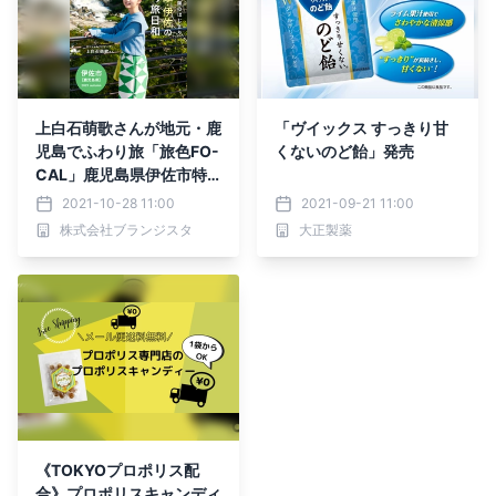
上白石萌歌さんが地元・鹿
「ヴイックス すっきり甘
児島でふわり旅「旅色FO-
くないのど飴󠄀」発売
CAL」鹿児島県伊佐市特
集を公開
2021-10-28 11:00
2021-09-21 11:00
株式会社ブランジスタ
大正製薬
《TOKYOプロポリス配
合》プロポリスキャンディ