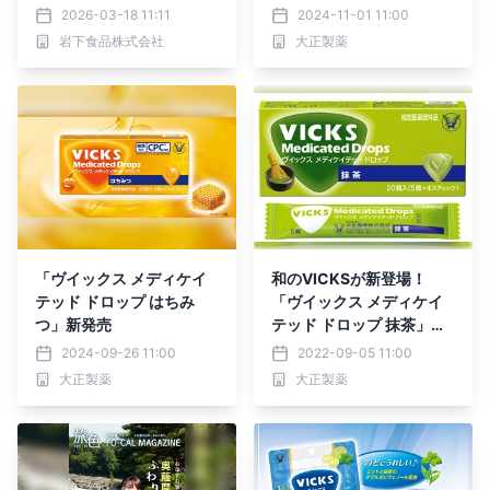
から岩下の新生姜ミュージ
2026-03-18 11:11
2024-11-01 11:00
アムとオンラインショップ
岩下食品株式会社
大正製薬
ほかで順次発売。
「ヴイックス メディケイ
和のVICKSが新登場！
テッド ドロップ はちみ
「ヴイックス メディケイ
つ」新発売
テッド ドロップ 抹茶」新
発売
2024-09-26 11:00
2022-09-05 11:00
大正製薬
大正製薬