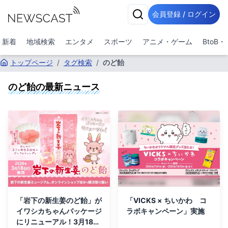
会員登録 / ログイン
新着
地域検索
エンタメ
スポーツ
アニメ・ゲーム
BtoB
トップページ
/
タグ検索
/
のど飴
のど飴
の最新ニュース
「岩下の新生姜のど飴」が
「VICKS × ちいかわ コ
イワシカちゃんパッケージ
ラボキャンペーン」実施
にリニューアル！3月18日