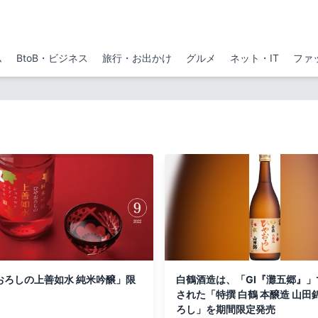
ム
BtoB・ビジネス
旅行・お出かけ
グルメ
ネット・IT
ファ
おろしの上善如水 純米吟醸」限
白鶴酒造は、「GI『灘五郷』」
された「特撰 白鶴 本醸造 山田
ろし」を期間限定発売