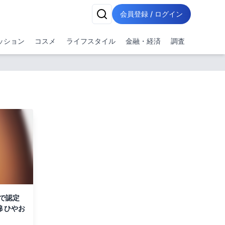
会員登録 / ログイン
ッション
コスメ
ライフスタイル
金融・経済
調査
で認定
錦 ひやお