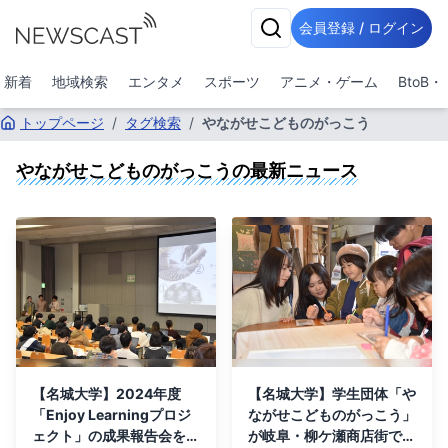
会員登録 / ログイン
新着
地域検索
エンタメ
スポーツ
アニメ・ゲーム
BtoB
トップページ
/
タグ検索
/
やながせこどものがっこう
やながせこどものがっこう
の最新ニュース
【名城大学】2024年度
【名城大学】学生団体「や
「Enjoy Learningプロジ
ながせこどものがっこう」
ェクト」の成果報告会を開
が岐阜・柳ケ瀬商店街で子