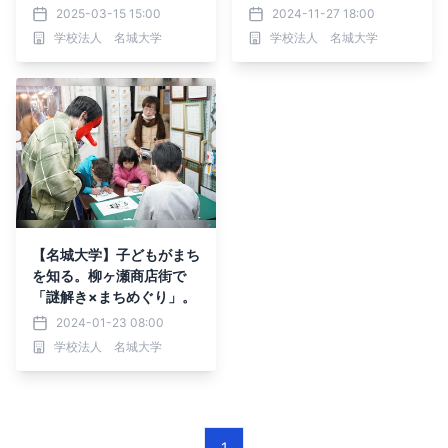
催 14団体が発表
ども向けプログラムを開催
2025-03-15 15:00
2024-11-27 18:00
学校法人 名城大学
学校法人 名城大学
【名城大学】子どもがまち
を知る。柳ヶ瀬商店街で
「謎解き×まちめぐり」。
2024-01-23 08:00
学校法人 名城大学
1