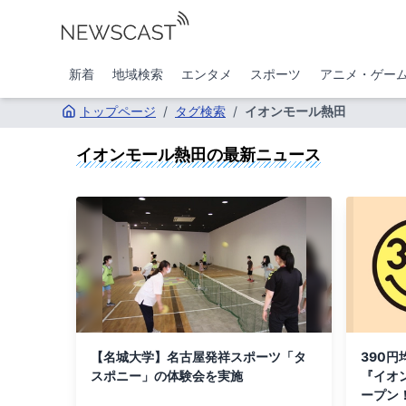
新着
地域検索
エンタメ
スポーツ
アニメ・ゲー
トップページ
/
タグ検索
/
イオンモール熱田
イオンモール熱田
の最新ニュース
【名城大学】名古屋発祥スポーツ「タ
390
スポニー」の体験会を実施
『イオ
ープン