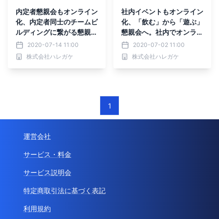
内定者懇親会もオンライン
社内イベントもオンライン
化、内定者同士のチームビ
化、「飲む」から「遊ぶ」
ルディングに繋がる懇親会
懇親会へ。社内でオンライ
へ。企業向けオンライン謎
ン謎解きゲーム、３密回避
2020-07-14 11:00
2020-07-02 11:00
解きゲーム、株式会社ハレ
しフルリモートで開催可能
株式会社ハレガケ
株式会社ハレガケ
ガケが提供
1
運営会社
サービス・料金
サービス説明会
特定商取引法に基づく表記
利用規約