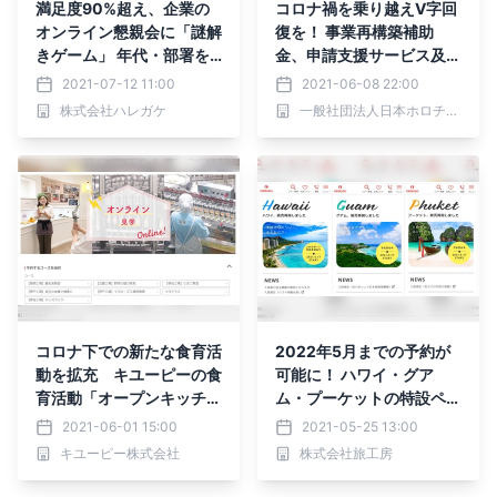
満足度90%超え、企業の
コロナ禍を乗り越えV字回
オンライン懇親会に「謎解
復を！ 事業再構築補助
きゲーム」 年代・部署を
金、申請支援サービス及び
超えた「遊ぶ」社内イベン
無料診断サービス開始
2021-07-12 11:00
2021-06-08 22:00
ト
株式会社ハレガケ
一般社団法人日本ホロチェーン協会
コロナ下での新たな食育活
2022年5月までの予約が
動を拡充 キユーピーの食
可能に！ ハワイ・グア
育活動「オープンキッチ
ム・プーケットの特設ペー
ン」 オンライン見学コー
ジを開設 トラベル・コン
2021-06-01 15:00
2021-05-25 13:00
ス 申し込みサイトを開設
シェルジュ厳選プランや最
キユーピー株式会社
株式会社旅工房
新入国規定も掲載