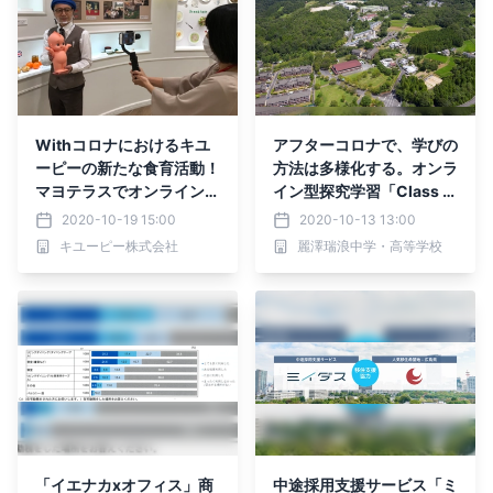
Withコロナにおけるキユ
アフターコロナで、学びの
ーピーの新たな食育活動！
方法は多様化する。オンラ
マヨテラスでオンライン見
イン型探究学習「Class O
学を開始！
n」開催
2020-10-19 15:00
2020-10-13 13:00
キユーピー株式会社
麗澤瑞浪中学・高等学校
「イエナカxオフィス」商
中途採⽤⽀援サービス「ミ