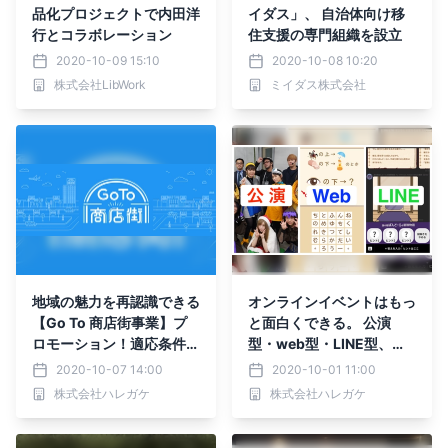
品化プロジェクトで内田洋
イダス」、 ⾃治体向け移
行とコラボレーション
住⽀援の専⾨組織を設⽴
2020-10-09 15:10
2020-10-08 10:20
株式会社LibWork
ミイダス株式会社
地域の魅力を再認識できる
オンラインイベントはもっ
【Go To 商店街事業】プ
と面白くできる。 公演
ロモーション！適応条件を
型・web型・LINE型、ウ
考慮したイベント「リアル
ィズコロナのイベント制作
2020-10-07 14:00
2020-10-01 11:00
謎解きゲーム」制作に対
をリアル謎解きゲーム制作
株式会社ハレガケ
株式会社ハレガケ
応！
会社が提案