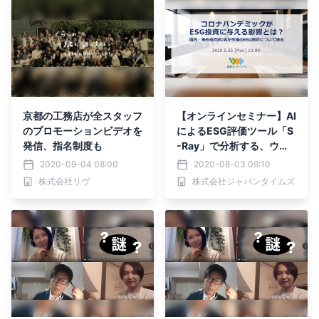
京都の工務店が全スタッフ
【オンラインセミナー】AI
のプロモーションビデオを
によるESG評価ツール「S
発信、指名制度も
-Ray」で分析する、ウィ
ズコロナ時代のESG対応
2020-09-04 08:00
2020-08-03 09:10
について
株式会社リヴ
株式会社ジャパンタイムズ