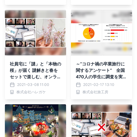
20日・22日 オンライン
開催
社員宅に「謎」と「本物の
～“コロナ禍の卒業旅行に
桜」が届く 謎解きと春を
関するアンケート” 全国
セットで楽しむ、オンライ
470人の学生に調査を実施
ン社内懇親会 コロナ禍の
～ どうなる！？コロナ禍
2021-03-08 11:00
2021-02-17 13:10
お花見を面白くする、お花
の卒業旅行 「行かない」
株式会社ハレガケ
株式会社旅工房
見プラン開始
「迷っている」が約9割