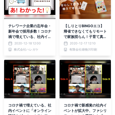
テレワーク企業の忘年会・
【しりとりBINGOエコ】
新年会で採用多数！コロナ
帰省できなくてもリモート
禍で増えている、社内イベ
で家族団らん！子育て真っ
ントに「オンライン謎解き
只中の二児のパパが考案し
2020-12-18 12:00
2020-12-17 12:10
ゲーム」！「飲む」ではな
た抗菌でエコなウィズコロ
株式会社ハレガケ
有限会社雄物川印刷
く「遊ぶ」がポイント
ナ時代の知育玩具★
コロナ禍で増えている、社
コロナ禍で新感覚の社内イ
内イベントに「オンライン
ベントが拡大中、ファシリ