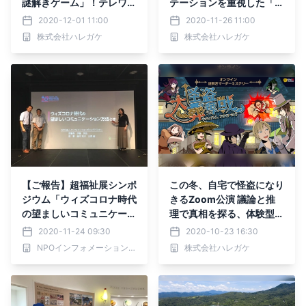
謎解きゲーム」！テレワー
テーションを重視した「遊
ク企業の忘年会・新年会で
ぶ」懇親会。オンライン謎
2020-12-01 11:00
2020-11-26 11:00
採用多数！「飲む」ではな
解きゲーム、ウィズコロナ
株式会社ハレガケ
株式会社ハレガケ
く「遊ぶ」がポイント
の忘年会・新年会など
【ご報告】超福祉展シンポ
この冬、自宅で怪盗になり
ジウム「ウィズコロナ時代
きるZoom公演 議論と推
の望ましいコミュニケーシ
理で真相を探る、体験型オ
ョン方法とは」
ンラインイベント 謎解き
2020-11-24 09:30
2020-10-23 16:30
マーダーミステリー11/28
NPOインフォメーションギャップバスター
株式会社ハレガケ
(土)より開催