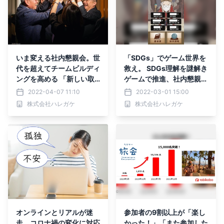
いま変える社内懇親会。世
「SDGs」でゲーム世界を
代を超えてチームビルディ
救え。 SDGs理解を謎解き
ングを高める 「新しい取
ゲームで推進、社内懇親会
り組み」を、謎解きゲーム
サービス提供開始
2022-04-07 11:10
2022-03-01 15:00
専門会社が提案
株式会社ハレガケ
株式会社ハレガケ
オンラインとリアルが迷
参加者の9割以上が「楽し
走。コロナ禍の変化に対応
かった！」「また参加した