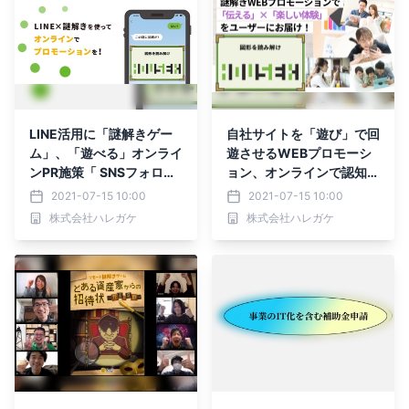
LINE活用に「謎解きゲー
自社サイトを「遊び」で回
ム」、「遊べる」オンライ
遊させるWEBプロモーシ
ンPR施策「 SNSフォロワ
ョン、オンラインで認知
ー増加」に効果、LINE謎
度・理解度アップ、「WE
2021-07-15 10:00
2021-07-15 10:00
解きゲーム制作サービス
B謎解きゲーム」制作サー
株式会社ハレガケ
株式会社ハレガケ
ビス