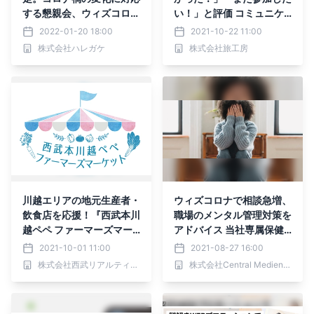
する懇親会、ウィズコロ
い！」と評価 コミュニケ
ナ・アフターコロナを見据
ーション重視のオンライン
2022-01-20 18:00
2021-10-22 11:00
えた社内イベント
ツアー “オンライン旅
株式会社ハレガケ
株式会社旅工房
会”の延べ申込者数が15,0
00名を突破！
川越エリアの地元生産者・
ウィズコロナで相談急増、
飲食店を応援！『西武本川
職場のメンタル管理対策を
越ペペ ファーマーズマー
アドバイス 当社専属保健
ケット』10月16日(土)開
師が解説 「躁」と「う
2021-10-01 11:00
2021-08-27 16:00
催！
つ」の状態を繰り返す【双
株式会社西武リアルティソリューションズ
株式会社Central Medience
極性障害】とは？