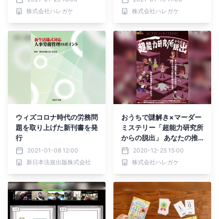
ャレンジありのキャスト公
社内イベントに新しい定番
株式会社ハレガケ
株式会社ハレガケ
演 “生配信から始まる謎に
挑め”
ウィズコロナ時代の労務問
おうちで謎解き×マーダー
題を取り上げた新刊書を発
ミステリー「超能力研究所
行
からの脱出」 あなたの推
理力・洞察力・観察力が試
2021-01-08 12:00
2020-12-25 15:00
される！ 登場人物になり
新日本法規出版株式会社
株式会社ハレガケ
きってみんなで事件を解決
しよう！