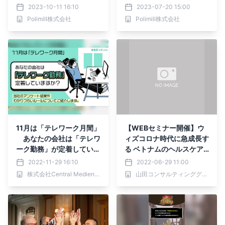
2023-10-11 16:10
2023-07-20 15:00
Polimill株式会社
Polimill株式会社
11月は「テレワーク月間」
【WEBセミナー開催】ウ
あなたの会社は「テレワ
ィズコロナ時代に急成長す
ーク勤務」が定着していま
る ベトナムのヘルスケア
すか？専属保健師が紹介、
市場
2022-11-29 16:10
2022-06-29 11:00
当社のアンケート結果や分
株式会社Central Medience
山田コンサルティンググループ株式会社
かりづらいルールとは