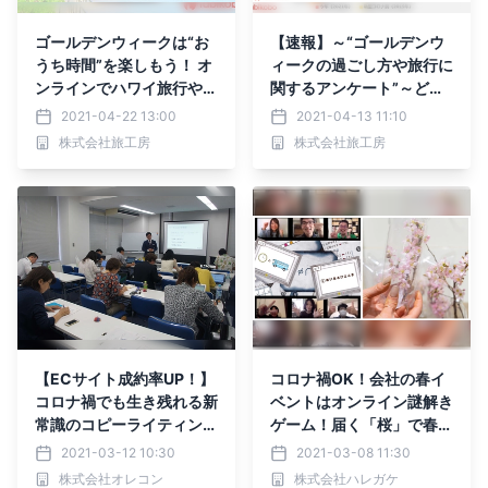
ゴールデンウィークは“お
【速報】～“ゴールデンウ
うち時間”を楽しもう！ オ
ィークの過ごし方や旅行に
ンラインでハワイ旅行や海
関するアンケート”～どう
外の厳選グルメを満喫！S
なる！？コロナ禍のゴール
2021-04-22 13:00
2021-04-13 11:10
NSで拡散！飛行機気分を
デンウィーク 「過ごし方
株式会社旅工房
株式会社旅工房
共有する“#旅工房機内食
変わった」が6割超 「自
ごっこ”も開催
宅で過ごす」は約8割 新型
コロナ感染拡大前の1.4倍
に増加 「旅行」や「帰
省」は減少 大型連休でも
外出は控える傾向に
【ECサイト成約率UP！】
コロナ禍OK！会社の春イ
コロナ禍でも生き残れる新
ベントはオンライン謎解き
常識のコピーライティング
ゲーム！届く「桜」で春気
セミナー 『マイクロコピ
分！
2021-03-12 10:30
2021-03-08 11:30
ー E-Learning1Day』 3月
株式会社オレコン
株式会社ハレガケ