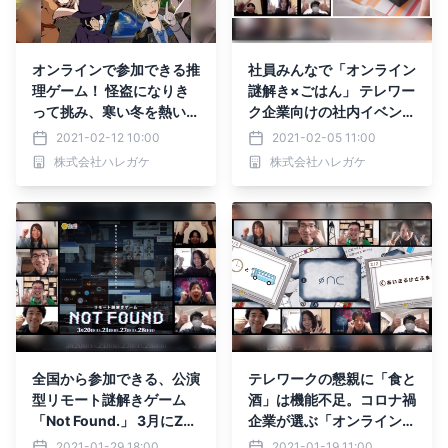
オンラインで参加できる推
社員みんなで「オンライン
理ゲーム！ 怪盗になりき
謎解き×ごはん」 テレワー
って挑み、寒い冬を熱い議
ク企業向けの社内イベント
論と名推理で乗り切ろう！
提供サービスで、食事手配
2021-02-12 10:00
2021-02-05 11:00
が可能に
株式会社ハレガケ
株式会社ハレガケ
全国から参加できる、公演
テレワークの懇親に「食と
型リモート謎解きゲーム
酒」は機能不足。コロナ禍
「Not Found.」 3月にZo
企業が選ぶ「オンライン謎
omで開催、笑いあり・チ
解きゲーム」 非接触型の
2021-01-29 18:00
2021-01-19 11:00