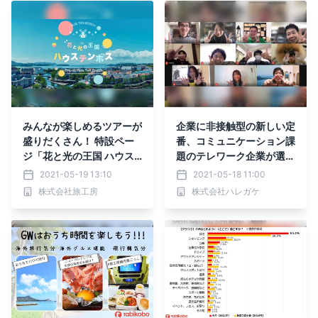
みんなが楽しめるツアーが
企業に非接触型の新しい定
盛りだくさん！ 特設ペー
番、コミュニケーション課
ジ「花と光の王国 ハウス
題のテレワーク企業が選ぶ
テンボス」を開設 ～トラ
社内イベント「オンライン
2021-05-19 13:10
2021-05-18 11:00
ベル・コンシェルジュ一押
謎解きゲーム」
株式会社旅工房
株式会社ハレガケ
しプランが集結～