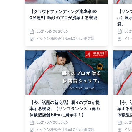
【クラウドファンディング達成率40
【サンフ
0％超‼】眠りのプロが提案する寝袋。
a に
袋。
2021-08-06 20:00
202
イシケン株式会社Rock&River事業部
イシ
【今、話題の新商品】眠りのプロが提
【今、
案する寝袋。【サンフランシスコ発の
案する
体験型店舗 b8ta に展示中！】
体験型店
2021-07-30 22:00
202
イシケン株式会社Rock&River事業部
イシ