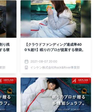
割り残
【クラウドファンディング達成率40
する寝
0％超‼】眠りのプロが提案する寝袋。
2021-08-07 20:00
事業部
イシケン株式会社Rock&River事業部