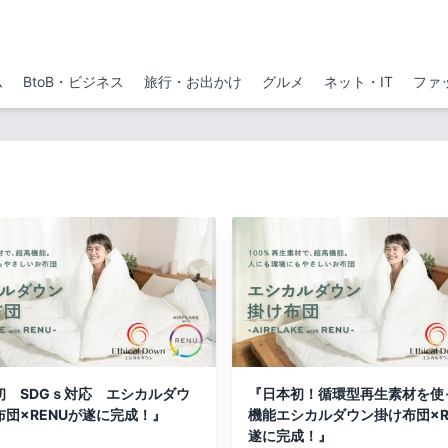
ム
BtoB・ビジネス
旅行・お出かけ
グルメ
ネット・IT
ファ
初 SDGｓ対応 エシカルダウ
『日本初！循環型再生素材を使
布団×RENUが遂に完成！』
機能エシカルダウン掛け布団×R
遂に完成！』