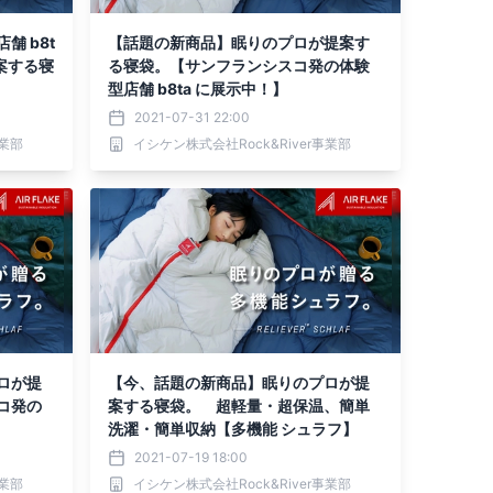
 b8t
【話題の新商品】眠りのプロが提案す
案する寝
る寝袋。【サンフランシスコ発の体験
型店舗 b8ta に展示中！】
2021-07-31 22:00
事業部
イシケン株式会社Rock&River事業部
ロが提
【今、話題の新商品】眠りのプロが提
コ発の
案する寝袋。 超軽量・超保温、簡単
洗濯・簡単収納【多機能 シュラフ】
2021-07-19 18:00
事業部
イシケン株式会社Rock&River事業部