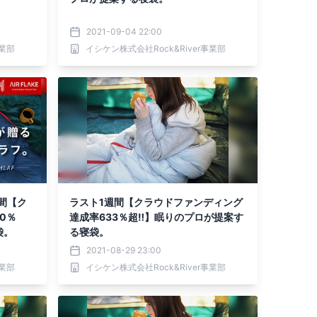
2021-09-04 22:00
事業部
イシケン株式会社Rock&River事業部
間【ク
ラスト1週間【クラウドファンディング
0％
達成率633％超‼】眠りのプロが提案す
袋。
る寝袋。
2021-08-29 23:00
事業部
イシケン株式会社Rock&River事業部