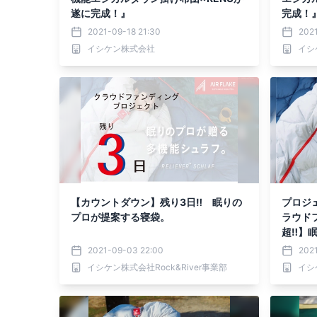
遂に完成！』
完成！
2021-09-18 21:30
2021
イシケン株式会社
イシ
【カウントダウン】残り3日‼ 眠りの
プロジ
プロが提案する寝袋。
ラウド
超‼】
2021-09-03 22:00
202
イシケン株式会社Rock&River事業部
イシ