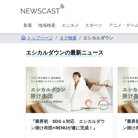
新着
地域検索
エンタメ
スポーツ
アニメ・ゲー
トップページ
/
タグ検索
/
エシカルダウン
エシカルダウン
の最新ニュース
『業界初 SDGｓ対応 エシカルダウ
『業界
ン掛け布団×RENUが遂に完成！』
ン掛け