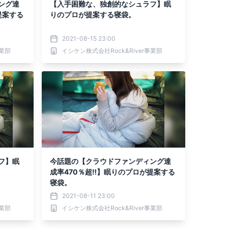
ング達
【入手困難な、独創的なシュラフ】眠
提案する
りのプロが提案する寝袋。
2021-08-15 23:00
事業部
イシケン株式会社Rock&River事業部
フ】眠
今話題の【クラウドファンディング達
成率470％超‼】眠りのプロが提案する
寝袋。
2021-08-11 23:00
事業部
イシケン株式会社Rock&River事業部