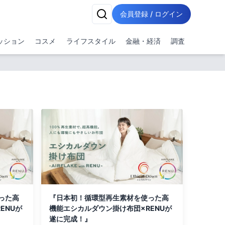
会員登録 / ログイン
ッション
コスメ
ライフスタイル
金融・経済
調査
った高
『日本初！循環型再生素材を使った高
ENUが
機能エシカルダウン掛け布団×RENUが
遂に完成！』