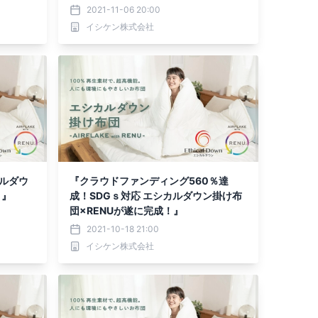
2021-11-06 20:00
イシケン株式会社
ルダウ
『クラウドファンディング560％達
！』
成！SDGｓ対応 エシカルダウン掛け布
団×RENUが遂に完成！』
2021-10-18 21:00
イシケン株式会社