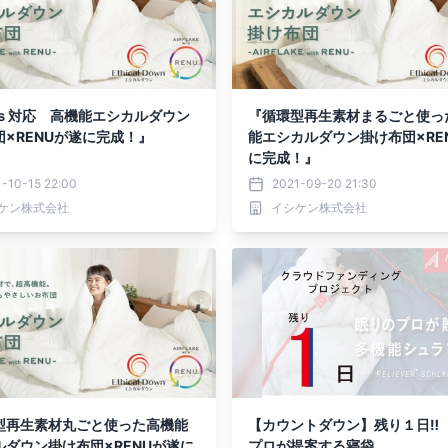
Gｓ対応 高機能エシカルダウン
『循環型再生素材まるごと使っ
団×RENUが遂に完成！』
能エシカルダウン掛け布団×RE
に完成！』
-10-15 22:00
2021-09-20 21:30
ケン株式会社
イシケン株式会社
型再生素材丸ごと使った高機能
【カウントダウン】残り１日‼
ルダウン掛け布団×RENUが遂に
プロが提案する寝袋。