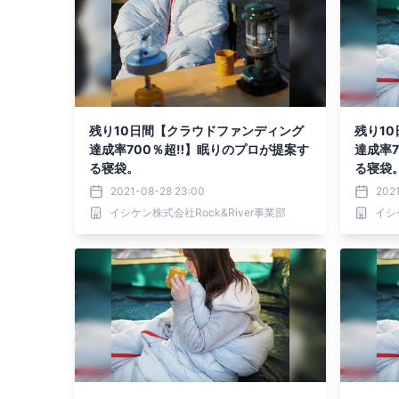
残り10日間【クラウドファンディング
残り1
達成率700％超‼】眠りのプロが提案す
達成率
る寝袋。
る寝袋
2021-08-28 23:00
202
イシケン株式会社Rock&River事業部
イシ