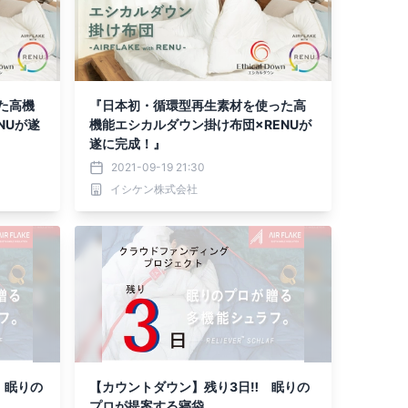
た高機
『日本初・循環型再生素材を使った高
NUが遂
機能エシカルダウン掛け布団×RENUが
遂に完成！』
2021-09-19 21:30
イシケン株式会社
 眠りの
【カウントダウン】残り3日‼ 眠りの
プロが提案する寝袋。