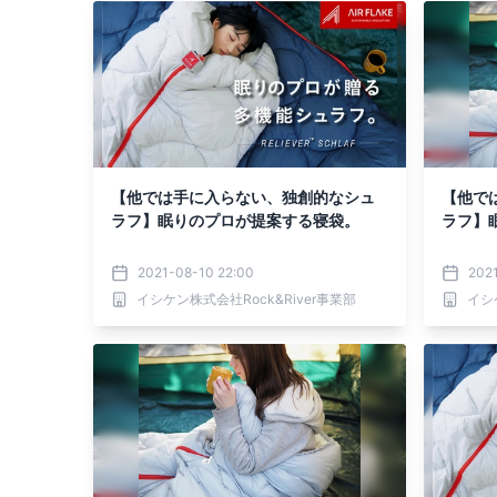
【他では手に入らない、独創的なシュ
【他で
ラフ】眠りのプロが提案する寝袋。
ラフ】
2021-08-10 22:00
202
イシケン株式会社Rock&River事業部
イシ