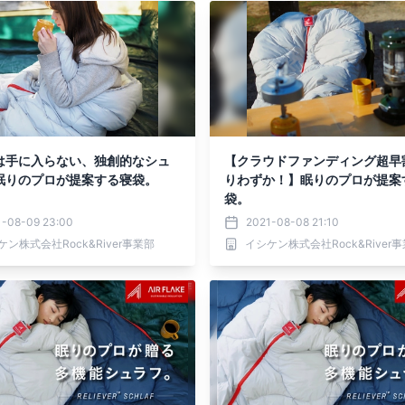
は手に入らない、独創的なシュ
【クラウドファンディング超早
眠りのプロが提案する寝袋。
りわずか！】眠りのプロが提案
袋。
1-08-09 23:00
2021-08-08 21:10
ケン株式会社Rock&River事業部
イシケン株式会社Rock&River