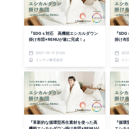
『SDGｓ対応 高機能エシカルダウン
『SD
掛け布団×RENUが遂に完成！』
掛け布
2021-10-17 21:00
2021
イシケン株式会社
イシ
『革新的な循環型再生素材を使った高
『循環
機能エシカルダウン掛け布団×RENUが
エシカ