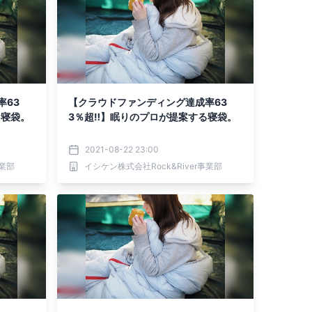
率63
【クラウドファンディング達成率63
る寝袋。
3％超‼】眠りのプロが提案する寝袋。
2021-08-22 23:00
事業部
イシケン株式会社Rock&River事業部