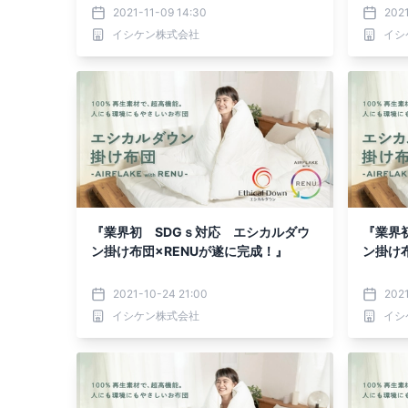
2021-11-09 14:30
2021
イシケン株式会社
イシ
『業界初 SDGｓ対応 エシカルダウ
『業界
ン掛け布団×RENUが遂に完成！』
ン掛け
2021-10-24 21:00
2021
イシケン株式会社
イシ