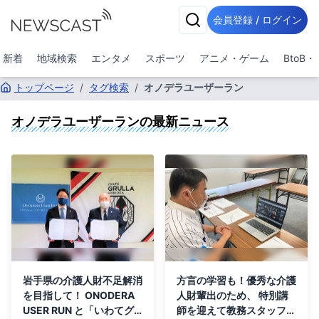
会員登録 / ログイン
新着
地域検索
エンタメ
スポーツ
アニメ・ゲーム
BtoB
トップページ
/
タグ検索
/
オノデラユーザーラン
オノデラユーザーラン
の最新ニュース
岩手県の介護人財不足解消
方言の学習も！優秀な介護
を目指して！ ONODERA
人財輩出のため、 特別講
USER RUN と「いわてグ
師を迎えて教務スタッフ向