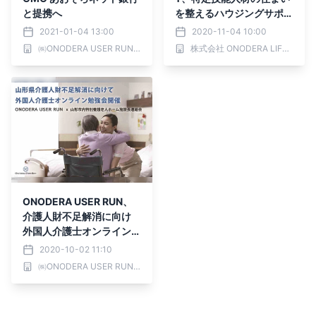
と提携へ
を整えるハウジングサポー
ト事業を開始
2021-01-04 13:00
2020-11-04 10:00
㈱ONODERA USER RUN ／ ONODERA GROUP
株式会社 ONODERA LIFE SUPPORT
ONODERA USER RUN、
介護人財不足解消に向け
外国人介護士オンライン勉
強会を開催
2020-10-02 11:10
㈱ONODERA USER RUN ／ ONODERA GROUP