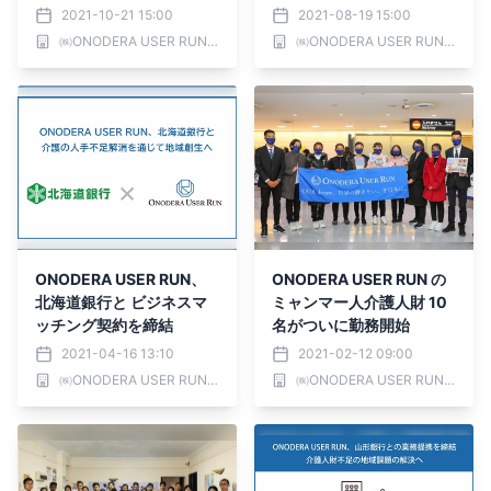
ルージャ盛岡」が業務提携
けの新研修を開始
2021-10-21 15:00
2021-08-19 15:00
㈱ONODERA USER RUN ／ ONODERA GROUP
㈱ONODERA USER RUN ／ ONODERA GROUP
ONODERA USER RUN、
ONODERA USER RUN の
北海道銀行と ビジネスマ
ミャンマー人介護人財 10
ッチング契約を締結
名がついに勤務開始
2021-04-16 13:10
2021-02-12 09:00
㈱ONODERA USER RUN ／ ONODERA GROUP
㈱ONODERA USER RUN ／ ONODERA GROUP