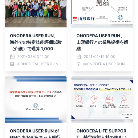
ONODERA USER RUN、
ONODERA USER RUN、
海外での特定技能評価試験
山形銀行との業務提携を締
（介護）で通算 1,000 名
結
合格を達成！
2021-02-03 11:00
2021-01-12 10:00
㈱ONODERA USER RUN ／ ONODERA GROUP
㈱ONODERA USER RUN ／ ONODERA GROUP
ONODERA USER RUN が
ONODERA LIFE SUPPOR
GMO あおぞらネット銀行
T、特定技能人材の住まい