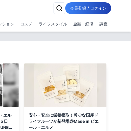
会員登録 / ログイン
ッション
コスメ
ライフスタイル
金融・経済
調査
ル・エル
安心・安全に栄養摂取！希少な国産ド
１５日
ライフルーツが新登場@Made in ピエ
MUNE表
ール・エルメ