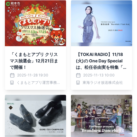
「くまもとアプリ クリス
【TOKAI RADIO】11/18
マス抽選会」12月21日ま
(火)の One Day Special
で開催！
は、松任谷由実を特集「超
レアWormholeオリジナ
2025-11-28 19:30
2025-11-13 10:00
ルTシャツ」やギフトカー
くまもとアプリ運営事務局（熊本市 地域政策課内）
東海ラジオ放送株式会社
ドが当たる