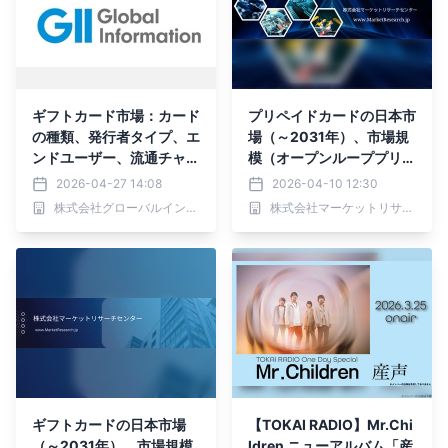
ギフトカード市場：カード
プリペイドカードの日本市
の種類、発行者タイプ、エ
場（～2031年）、市場規
ンドユーザー、流通チャネ
模（オープンループプリペ
ル、用途、業界別―2026
イドカード、クローズドル
2026-04-27 14:08
2026-04-10 12:30
年～2032年の世界市場予
ーププリペイドカード、汎
株式会社グローバルインフォメーション
株式会社マーケットリサーチセンター
測
用リロード可能（GPR）
カード）・分析レポートを
発表
ギフトカードの日本市場
【TOKAI RADIO】Mr.Chi
（～2031年）、市場規模
ldren ニューアルバム「産