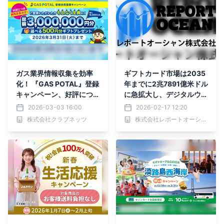
ガス業界情報収集を効率
ギフトカード市場は2035
化！ 『GAS POTAL』登録
年までに2兆7891億米ドル
キャンペーン、好評につき
に急拡大し、デジタルウォ
期間延長決定
レットの統合とフィンテッ
2026-03-03 16:00
2026-02-17 12:20
クによる小売変革を背景
株式会社クラブネッツ
株式会社レポートオーシャン
に、堅調な年平均成長率
（CAGR）10.6％で拡大
する見込み