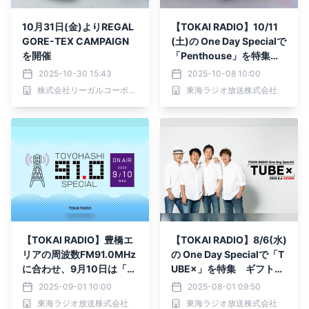
10月31日(金)よりREGAL
【TOKAI RADIO】10/11
GORE-TEX CAMPAIGN
(土)の One Day Specialで
を開催
「Penthouse」を特集
ギフトカード等が抽選で当
2025-10-30 15:43
2025-10-08 10:00
たる
株式会社リーガルコーポレーション
東海ラジオ放送株式会社
【TOKAI RADIO】豊橋エ
【TOKAI RADIO】8/6(水)
リアの周波数FM91.0MHz
の One Day Specialで「T
に合わせ、9月10日は「T
UBE×」を特集 ギフトカ
OYOHASHI SPECIAL」
ード等が抽選で当たる
2025-09-01 10:00
2025-08-01 09:50
東海ラジオ放送株式会社
東海ラジオ放送株式会社