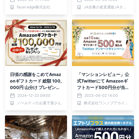
専門店の『工房Smith札
facet edge株式会社
JA全農の産直通販JAタウン
幌』｜お友達紹介キャンペ
ーンを開始
日頃の感謝をこめてAmaz
「マンションレビュー」公
onギフトカード 総額 100,
式Twitterにて Amazonギ
000円 山分け プレゼント
フトカード500円分が当
キャンペーン
たるアンケートキャンペー
2024-12-23 09:00
2023-06-02 14:00
ン開催中
ノベルティのお菓子屋さん
株式会社ワンノブアカインド