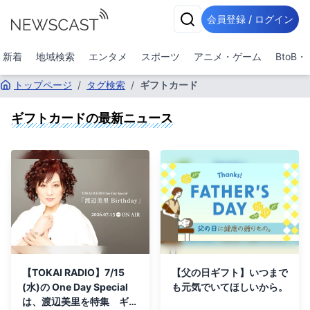
会員登録 / ログイン
新着
地域検索
エンタメ
スポーツ
アニメ・ゲーム
BtoB
トップページ
/
タグ検索
/
ギフトカード
ギフトカード
の最新ニュース
【TOKAI RADIO】7/15
【父の日ギフト】いつまで
(水)の One Day Special
も元気でいてほしいから。
は、渡辺美里を特集 ギフ