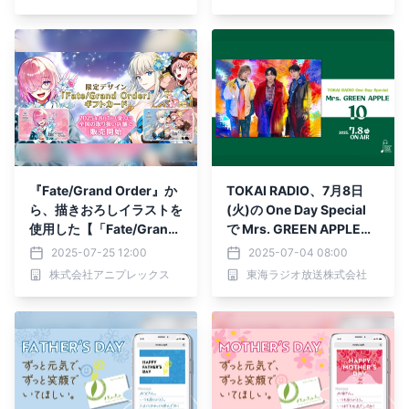
『Fate/Grand Order』か
TOKAI RADIO、7月8日
ら、描きおろしイラストを
(火)の One Day Special
使用した【「Fate/Grand
で Mrs. GREEN APPLE
Order」ギフトカード】が
「10」を特集 ギフトカ
2025-07-25 12:00
2025-07-04 08:00
発売決定！8月1日より全
ードのプレゼントも
株式会社アニプレックス
東海ラジオ放送株式会社
国小売店にて販売開始！