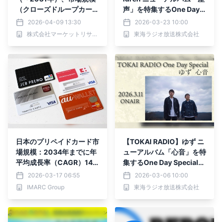
（クローズドループカー
声」を特集するOne Day S
ド、オープンループカー
pecial、3/25(水)実施
2026-04-09 13:30
2026-03-23 10:00
ド、オフライン）・分析レ
リクエストを募集
株式会社マーケットリサーチセンター
東海ラジオ放送株式会社
ポートを発表
日本のプリペイドカード市
【TOKAI RADIO】ゆず ニ
場規模：2034年までに年
ューアルバム「心音」を特
平均成長率（CAGR）14.6
集するOne Day Special、
0％で5,213億米ドルに達
3/11(水)実施 ポスターや
2026-03-17 06:55
2026-03-06 10:00
する見込み
ギフトカードが当たる
IMARC Group
東海ラジオ放送株式会社