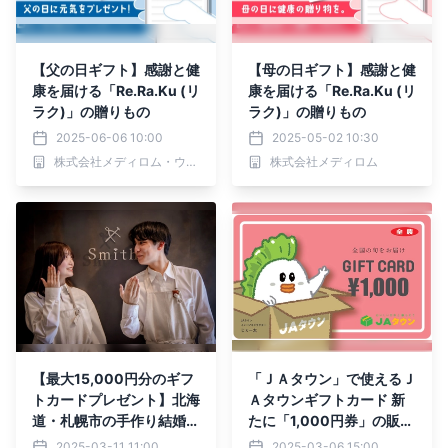
【父の日ギフト】感謝と健
【母の日ギフト】感謝と健
康を届ける「Re.Ra.Ku (リ
康を届ける「Re.Ra.Ku (リ
ラク)」の贈りもの
ラク)」の贈りもの
2025-06-06 10:00
2025-05-02 10:30
株式会社メディロム・ウェルネス
株式会社メディロム
【最大15,000円分のギフ
「ＪＡタウン」で使えるＪ
トカードプレゼント】北海
Ａタウンギフトカード 新
道・札幌市の手作り結婚指
たに「1,000円券」の販売
輪・婚約指輪・ペアリング
開始！
2025-03-11 11:00
2025-03-06 15:00