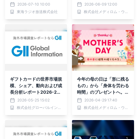
トカードやグッズが当たる
2026-07-10 10:00
2026-06-09 12:00
東海ラジオ放送株式会社
株式会社メディロム・ウェルネス
ギフトカードの世界市場規
今年の母の日は「形に残る
模、シェア、動向および成
もの」から「身体を労わる
長分析レポート2026-20
時間」のプレゼントへ。R
34年
e.Ra.Kuが贈る、お母さん
2026-05-25 15:02
2026-04-29 17:40
の健康を願う「癒しのギフ
株式会社グローバルインフォメーション
株式会社メディロム・ウェルネス
ト」