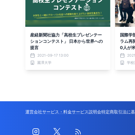
産経新聞社協力「高校生プレゼンテー
国際学
ションコンテスト」 日本から世界への
ラム再
提言
0人が
2021-09-17 13:00
202
麗澤大学
学校
運営会社
サービス・料金
サービス説明会
特定商取引法に基