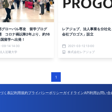
部グローバル専攻 留学プログ
レアジョブ、法人事業を分社化
開 コロナ禍以降2年ぶり、約16
会社プロゴス」設立
米国留学へ出発！
1-09-14 14:30
2021-03-12 13:00
法人近畿大学
株式会社レアジョブ
1
づく表記
利用規約
プライバシーポリシー
ガイドライン
API利用
お問い合