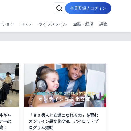
会員登録 / ログイン
ッション
コスメ
ライフスタイル
金融・経済
調査
外キャ
「８０億人と友達になれる力」を育む
アーの
オンライン異文化交流、パイロットプ
戦！
ログラム始動