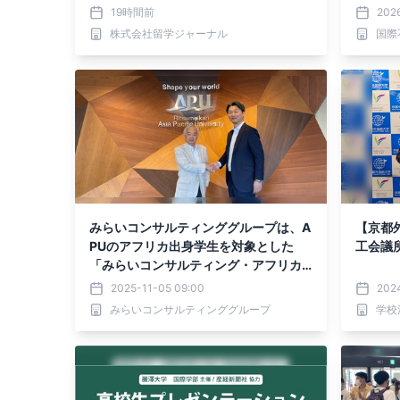
ーランド＆オーストラリア」を9/12
ント大学
19時間前
202
(土)に開催
6日よ
株式会社留学ジャーナル
国際
「グロ
ス」開
みらいコンサルティンググループは、A
【京都
PUのアフリカ出身学生を対象とした
工会議
「みらいコンサルティング・アフリカ
学生支援奨学金」を創設
2025-11-05 09:00
202
みらいコンサルティンググループ
学校