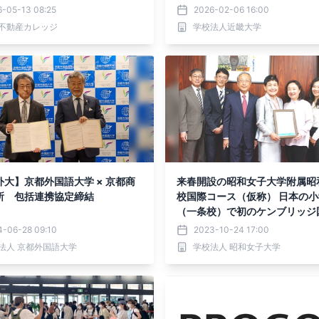
」始動合同セミナー開催 5月1
6-05-13 08:25
2026-02-06 16:00
り、 国際不動産4資格取得可能
不動産カレッジ
学校法人近畿大学
ーバルプロフェッショナルコー
講
外大】京都外国語大学 × 京都商
来春開設の昭和女子大学附属昭
所 包括連携協定締結
校国際コース（仮称） 日本の
（一条校）で初のケンブリッジ
定校に
4-06-28 09:10
2023-10-24 17:00
法人 京都外国語大学
学校法人 昭和女子大学