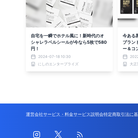
自宅を一瞬でホテル風に！新時代のオ
今ある
シャレラベルシールが今なら5枚で580
ブラン
円！
ー＆コ
新発売
2024-07-18 10:30
202
にしのエンタープライズ
大正
運営会社
サービス・料金
サービス説明会
特定商取引法に基