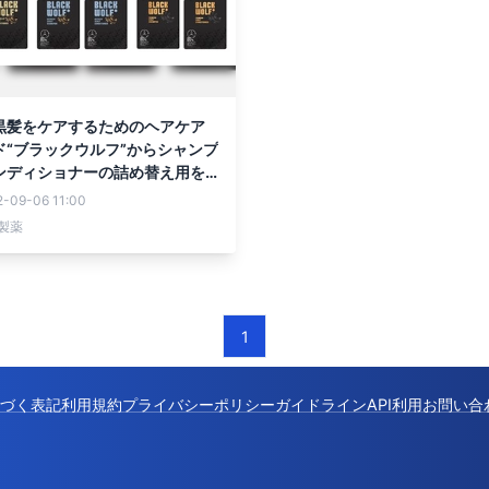
黒髪をケアするためのヘアケア
ド“ブラックウルフ”からシャンプ
ンディショナーの詰め替え用を
！
2-09-06 11:00
製薬
1
づく表記
利用規約
プライバシーポリシー
ガイドライン
API利用
お問い合