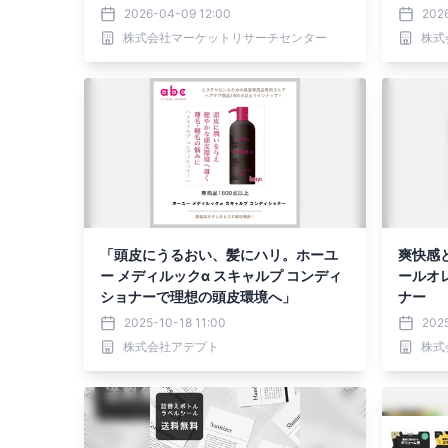
表
トを発
2026-04-09 12:00
202
株式会社マーケットリサーチセンター
株式
「頭皮にうるおい、髪にハリ。ホーユ
爽快感
ー メディルックα スキャルプ コンディ
ールオ
ショナーで理想の頭皮環境へ」
ナー
2025-10-18 11:00
202
株式会社アデプト
株式