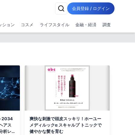
会員登録 / ログイン
ッション
コスメ
ライフスタイル
金融・経済
調査
2034
爽快な刺激で頭皮スッキリ！ホーユー
ヘアス
メディルックα スキャルプ トニックで
分析レ
健やかな髪を育む