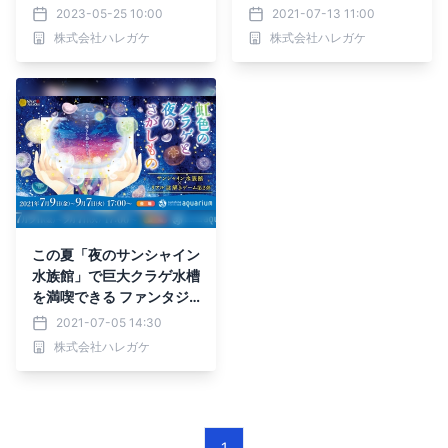
海の世界を涼しく楽しむ、
謎解きゲーム開催
2023-05-25 10:00
2021-07-13 11:00
サンシャイン水族館で 6/9
株式会社ハレガケ
株式会社ハレガケ
(金)から
この夏「夜のサンシャイン
水族館」で巨大クラゲ水槽
を満喫できる ファンタジ
ーなリアル謎解きゲーム第
2021-07-05 14:30
２弾、7/9(金)から
株式会社ハレガケ
1