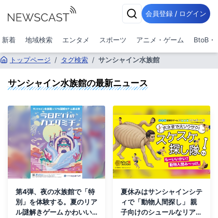
会員登録 / ログイン
新着
地域検索
エンタメ
スポーツ
アニメ・ゲーム
BtoB
トップページ
/
タグ検索
/
サンシャイン水族館
サンシャイン水族館
の最新ニュース
第4弾、夜の水族館で「特
夏休みはサンシャインシテ
別」を体験する。夏のリア
ィで「動物人間探し」 親
ル謎解きゲーム かわいい
子向けのシュールなリアル