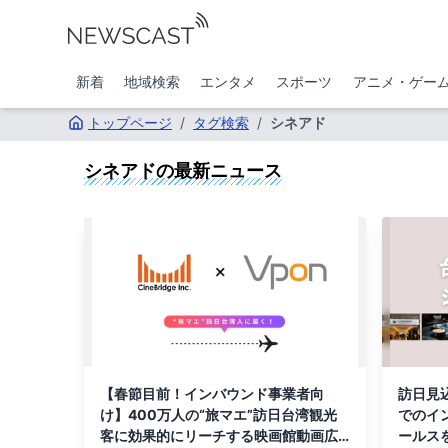
新着
地域検索
エンタメ
スポーツ
アニメ・ゲー
トップページ
/
タグ検索
/
シネアド
シネアド
の最新ニュース
【春節目前！インバウンド事業者向
訪日見
け】400万人の“旅マエ”訪日台湾観光
でのイ
客に効果的にリーチする映画館動画広
ールス