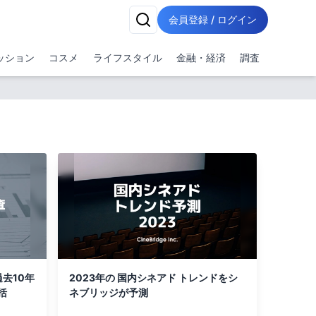
会員登録 / ログイン
ッション
コスメ
ライフスタイル
金融・経済
調査
2023年の 国内シネアド トレンドをシ
括
ネブリッジが予測