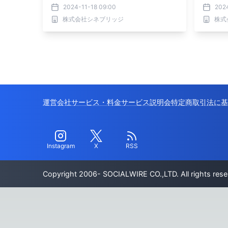
告とデジタル広告を融合した共同企画
2024-11-18 09:00
202
株式会社シネブリッジ
株式
運営会社
サービス・料金
サービス説明会
特定商取引法に基
Instagram
X
RSS
Copyright 2006- SOCIALWIRE CO.,LTD. All rights rese