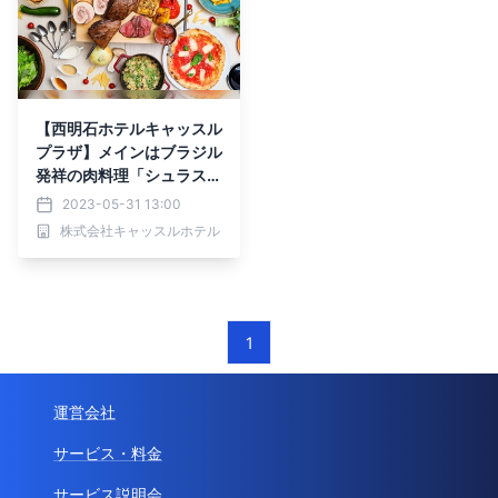
【西明石ホテルキャッスル
プラザ】メインはブラジル
発祥の肉料理「シュラス
コ」！6月に4日間限定の
2023-05-31 13:00
ランチビュッフェ
株式会社キャッスルホテル
1
運営会社
サービス・料金
サービス説明会