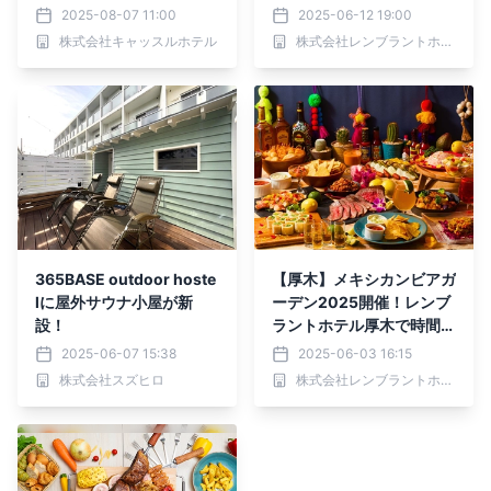
特別宿泊プラン 9/1～11/3
テル厚木で食べ飲み放題
2025-08-07 11:00
2025-06-12 19:00
0
株式会社キャッスルホテル
株式会社レンブラントホテルマネジメント
365BASE outdoor hoste
【厚木】メキシカンビアガ
lに屋外サウナ小屋が新
ーデン2025開催！レンブ
設！
ラントホテル厚木で時間無
制限！食べ飲み放題
2025-06-07 15:38
2025-06-03 16:15
株式会社スズヒロ
株式会社レンブラントホテルマネジメント