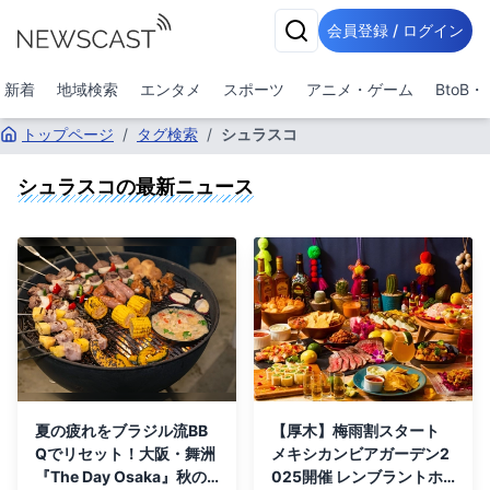
会員登録 / ログイン
新着
地域検索
エンタメ
スポーツ
アニメ・ゲーム
BtoB
トップページ
/
タグ検索
/
シュラスコ
シュラスコ
の最新ニュース
夏の疲れをブラジル流BB
【厚木】梅雨割スタート
Qでリセット！大阪・舞洲
メキシカンビアガーデン2
『The Day Osaka』秋の
025開催 レンブラントホ