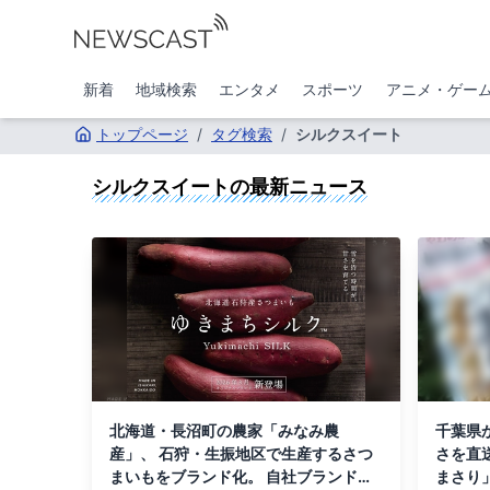
新着
地域検索
エンタメ
スポーツ
アニメ・ゲー
トップページ
/
タグ検索
/
シルクスイート
シルクスイート
の最新ニュース
北海道・長沼町の農家「みなみ農
千葉県
産」、 石狩・生振地区で生産するさつ
さを直
まいもをブランド化。 自社ブランド
まさり