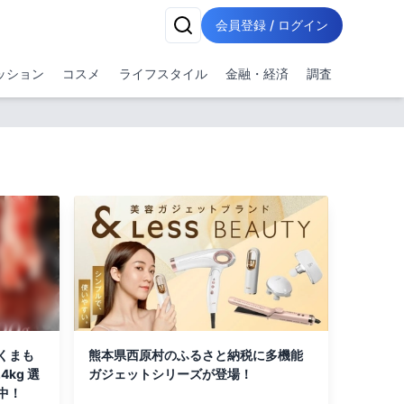
会員登録 / ログイン
ッション
コスメ
ライフスタイル
金融・経済
調査
くまも
熊本県西原村のふるさと納税に多機能
4kg 選
ガジェットシリーズが登場！
中！