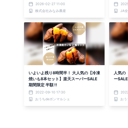
「ゆきまちシルク™」をリリース
2026-02-27 11:00
2025
株式会社みなみ農産
JA
いよいよ残り8時間半！ 大人気の【冷凍
人気の
焼いも8本セット】楽天スーパーSALE
ーSALE
期間限定 半額 !!
2022-09-10 17:30
202
おうちdeボンマルシェ
おう